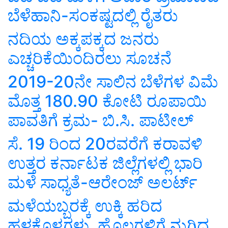
ಬೆಳೆಹಾನಿ-ಸಂಕಷ್ಟದಲ್ಲಿ ರೈತರು
ನದಿಯ ಅಕ್ಕಪಕ್ಕದ ಜನರು
ಎಚ್ಚರಿಕೆಯಿಂದಿರಲು ಸೂಚನೆ
2019-20ನೇ ಸಾಲಿನ ಬೆಳೆಗಳ ವಿಮೆ
ಮೊತ್ತ 180.90 ಕೋಟಿ ರೂಪಾಯಿ
ಪಾವತಿಗೆ ಕ್ರಮ- ಬಿ.ಸಿ. ಪಾಟೀಲ್
ಸೆ. 19 ರಿಂದ 20ರವರೆಗೆ ಕರಾವಳಿ
ಉತ್ತರ ಕರ್ನಾಟಕ ಜಿಲ್ಲೆಗಳಲ್ಲಿ ಭಾರಿ
ಮಳೆ ಸಾಧ್ಯತೆ-ಆರೇಂಜ್ ಅಲರ್ಟ್
ಮಳೆಯಬ್ಬರಕ್ಕೆ ಉಕ್ಕಿ ಹರಿದ
ಹಳ್ಳಕೊಳ್ಳಗಳು, ಹೊಲಗಳಿಗೆ ನುಗ್ಗಿದ