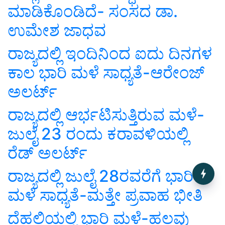
ಮಾಡಿಕೊಂಡಿದೆ- ಸಂಸದ ಡಾ.
ಉಮೇಶ ಜಾಧವ
ರಾಜ್ಯದಲ್ಲಿ ಇಂದಿನಿಂದ ಐದು ದಿನಗಳ
ಕಾಲ ಭಾರಿ ಮಳೆ ಸಾಧ್ಯತೆ-ಆರೇಂಜ್
ಅಲರ್ಟ್
ರಾಜ್ಯದಲ್ಲಿ ಆರ್ಭಟಿಸುತ್ತಿರುವ ಮಳೆ-
ಜುಲೈ 23 ರಂದು ಕರಾವಳಿಯಲ್ಲಿ
ರೆಡ್ ಅಲರ್ಟ್
A Path to Zero Hunger and
ರಾಜ್ಯದಲ್ಲಿ ಜುಲೈ 28ರವರೆಗೆ ಭಾರಿ
Lower Agricultural Emissions
by 2034: Inside OECD-FAO
ಮಳೆ ಸಾಧ್ಯತೆ-ಮತ್ತೇ ಪ್ರವಾಹ ಭೀತಿ
Outlook
ದೆಹಲಿಯಲ್ಲಿ ಭಾರಿ ಮಳೆ-ಹಲವು