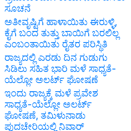
ಸೂಚನೆ
ಅತೀವೃಷ್ಟಿಗೆ ಹಾಳಾಯಿತು ಈರುಳ್ಳಿ,
ಕೈಗೆ ಬಂದ ತುತ್ತು ಬಾಯಿಗೆ ಬರಲಿಲ್ಲ
ಎಂಬಂತಾಯಿತು ರೈತರ ಪರಿಸ್ಥಿತಿ
ರಾಜ್ಯದಲ್ಲಿ ಎರಡು ದಿನ ಗುಡುಗು
ಸಿಡಿಲು ಸಹಿತ ಭಾರಿ ಮಳೆ ಸಾಧ್ಯತೆ-
ಯೆಲ್ಲೋ ಅಲರ್ಟ್ ಘೋಷಣೆ
ಇಂದು ರಾಜ್ಯಕ್ಕೆ ಮಳೆ ಪ್ರವೇಶ
ಸಾಧ್ಯತೆ-ಯೆಲ್ಲೋ ಅಲರ್ಟ್
ಘೋಷಣೆ, ತಮಿಳುನಾಡು
ಪುದಚೇರಿಯಲ್ಲಿ ನಿವಾರ್