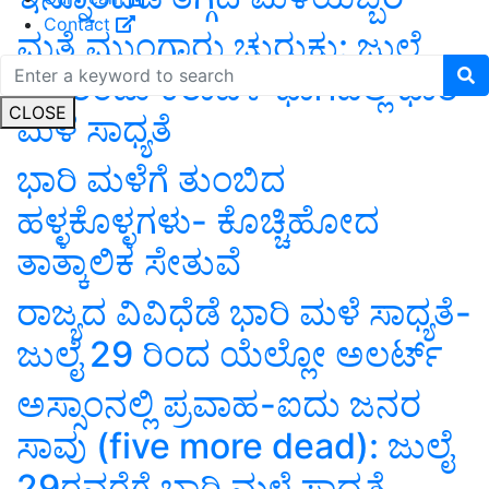
Contact
ಮತ್ತೆ ಮುಂಗಾರು ಚುರುಕು: ಜುಲೈ
24 ರಂದು ಕರಾವಳಿ ಭಾಗದಲ್ಲಿ ಭಾರಿ
CLOSE
ಮಳೆ ಸಾಧ್ಯತೆ
ಭಾರಿ ಮಳೆಗೆ ತುಂಬಿದ
ಹಳ್ಳಕೊಳ್ಳಗಳು- ಕೊಚ್ಚಿಹೋದ
ತಾತ್ಕಾಲಿಕ ಸೇತುವೆ
ರಾಜ್ಯದ ವಿವಿಧೆಡೆ ಭಾರಿ ಮಳೆ ಸಾಧ್ಯತೆ-
ಜುಲೈ 29 ರಿಂದ ಯೆಲ್ಲೋ ಅಲರ್ಟ್
ಅಸ್ಸಾಂನಲ್ಲಿ ಪ್ರವಾಹ-ಐದು ಜನರ
ಸಾವು (five more dead): ಜುಲೈ
29ರವರೆಗೆ ಭಾರಿ ಮಳೆ ಸಾಧ್ಯತೆ