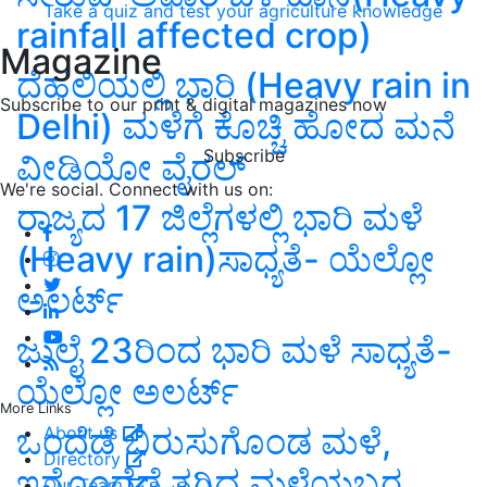
Take a quiz and test your agriculture knowledge
rainfall affected crop)
Magazine
ದೆಹಲಿಯಲ್ಲಿ ಭಾರಿ (Heavy rain in
Subscribe to our print & digital magazines now
Delhi) ಮಳೆಗೆ ಕೊಚ್ಚಿ ಹೋದ ಮನೆ
Subscribe
ವೀಡಿಯೋ ವೈರಲ್
We're social. Connect with us on:
ರಾಜ್ಯದ 17 ಜಿಲ್ಲೆಗಳಲ್ಲಿ ಭಾರಿ ಮಳೆ
(Heavy rain)ಸಾಧ್ಯತೆ- ಯೆಲ್ಲೋ
ಅಲರ್ಟ್
ಜುಲೈ 23ರಿಂದ ಭಾರಿ ಮಳೆ ಸಾಧ್ಯತೆ-
ಯೆಲ್ಲೋ ಅಲರ್ಟ್
More Links
ಒಂದೆಡೆ ಬಿರುಸುಗೊಂಡ ಮಳೆ,
About us
Directory
ಇನ್ನೊಂದೆಡೆ ತಗ್ಗಿದ ಮಳೆಯಬ್ಬರ
Our Team