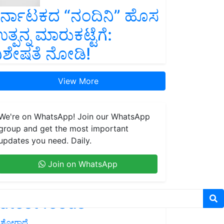
ರ್ನಾಟಕದ “ನಂದಿನಿ” ಹೊಸ
ತ್ಪನ್ನ ಮಾರುಕಟ್ಟೆಗೆ:
ಿಶೇಷತೆ ನೋಡಿ!
View More
We're on WhatsApp! Join our WhatsApp
group and get the most important
updates you need. Daily.
Join on WhatsApp
atest feeds
ಶೋಗಾಥೆ