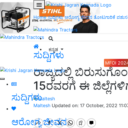
Home
ಸುದ್ದಿಗಳು
ಆರೋಗ್ಯ ಜೀವನ
ತೋಟಗಾರಿಕೆ
ಪಶುಸ
ಕನ್ನಡ
ಸುದ್ದಿಗಳು
MFOI 202
ರಾಜ್ಯದಲ್ಲಿ ಬಿರುಸುಗ
15ರವರಗೆ ಈ ಜಿಲ್ಲೆಗಳಿ
ಸುದ್ದಿಗಳು
Maltesh
Updated on: 17 October, 2022 11:
ಆರೋಗ್ಯ ಜೀವನ