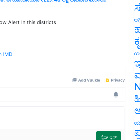
ಸ
ಅಗ
 Alert In this districts
ಹ
ಕ
ಯ
n
IMD
ಇ
ಮ
N
ಹ
ಅ
ಯ
ಪ