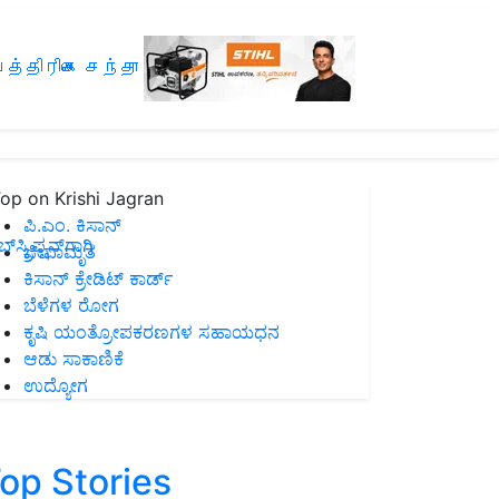
த்திரிகை சந்தா
op on Krishi Jagran
ಪಿ.ಎಂ. ಕಿಸಾನ್
ಸ್ಕ್ರಿಪ್ಷನ್‌ಗಾಗಿ
ಜೀವಾಮೃತ
ಕಿಸಾನ್ ಕ್ರೇಡಿಟ್ ಕಾರ್ಡ್
ಬೆಳೆಗಳ ರೋಗ
ಕೃಷಿ ಯಂತ್ರೋಪಕರಣಗಳ ಸಹಾಯಧನ
ಆಡು ಸಾಕಾಣಿಕೆ
ಉದ್ಯೋಗ
op Stories