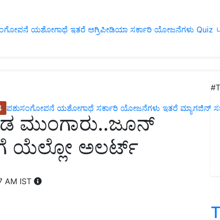
ಂಗೋಪನೆ
ಯಶೋಗಾಥೆ
ಇತರೆ
ಅಗ್ರಿಪೀಡಿಯಾ
ಸರ್ಕಾರಿ ಯೋಜನೆಗಳು
Quiz
ப
#T
4
ಪಶುಸಂಗೋಪನೆ
ಯಶೋಗಾಥೆ
ಸರ್ಕಾರಿ ಯೋಜನೆಗಳು
ಇತರೆ
ಮ್ಯಾಗಜಿನ್‌ ಸಬ್‌
ೊಂಡ ಮುಂಗಾರು..ಜೂನ್‌
ಗೆ ಯೆಲ್ಲೋ ಅಲರ್ಟ್‌
07 AM IST
T