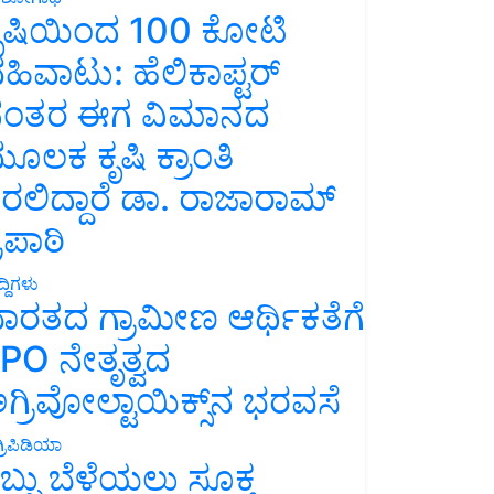
ೃಷಿಯಿಂದ 100 ಕೋಟಿ
ಹಿವಾಟು: ಹೆಲಿಕಾಪ್ಟರ್
ಂತರ ಈಗ ವಿಮಾನದ
ೂಲಕ ಕೃಷಿ ಕ್ರಾಂತಿ
ರಲಿದ್ದಾರೆ ಡಾ. ರಾಜಾರಾಮ್
್ರಿಪಾಠಿ
್ದಿಗಳು
ಾರತದ ಗ್ರಾಮೀಣ ಆರ್ಥಿಕತೆಗೆ
PO ನೇತೃತ್ವದ
ಗ್ರಿವೋಲ್ಟಾಯಿಕ್ಸ್‌ನ ಭರವಸೆ
್ರಿಪಿಡಿಯಾ
ಬ್ಬು ಬೆಳೆಯಲು ಸೂಕ್ತ