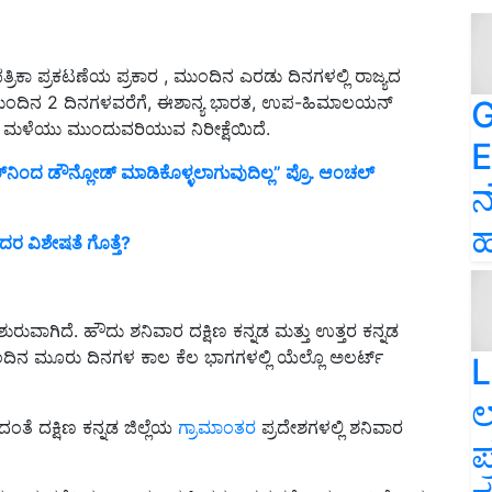
ರಿಕಾ ಪ್ರಕಟಣೆಯ ಪ್ರಕಾರ , ಮುಂದಿನ ಎರಡು ದಿನಗಳಲ್ಲಿ ರಾಜ್ಯದ
 ಮುಂದಿನ 2 ದಿನಗಳವರೆಗೆ, ಈಶಾನ್ಯ ಭಾರತ, ಉಪ-ಹಿಮಾಲಯನ್
G
ವ್ರ ಮಳೆಯು ಮುಂದುವರಿಯುವ ನಿರೀಕ್ಷೆಯಿದೆ.
E
್‌ನಿಂದ ಡೌನ್ಲೋಡ್ ಮಾಡಿಕೊಳ್ಳಲಾಗುವುದಿಲ್ಲ” ಪ್ರೊ. ಆಂಚಲ್
ನ
ಹ
ದರ ವಿಶೇಷತೆ ಗೊತ್ತೆ?
ರುವಾಗಿದೆ. ಹೌದು ಶನಿವಾರ ದಕ್ಷಿಣ ಕನ್ನಡ ಮತ್ತು ಉತ್ತರ ಕನ್ನಡ
ುಂದಿನ ಮೂರು ದಿನಗಳ ಕಾಲ ಕೆಲ ಭಾಗಗಳಲ್ಲಿ ಯೆಲ್ಲೊ ಅಲರ್ಟ್
L
ಲ
ತೆ ದಕ್ಷಿಣ ಕನ್ನಡ ಜಿಲ್ಲೆಯ
ಗ್ರಾಮಾಂತರ
ಪ್ರದೇಶಗಳಲ್ಲಿ ಶನಿವಾರ
ಪ