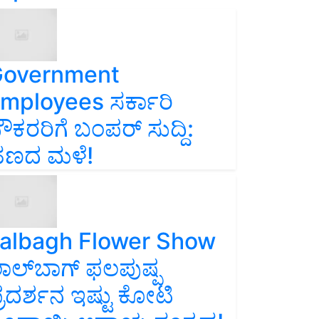
overnment
mployees ಸರ್ಕಾರಿ
ೌಕರರಿಗೆ ಬಂಪರ್‌ ಸುದ್ದಿ:
ಣದ ಮಳೆ!
albagh Flower Show
ಾಲ್‌ಬಾಗ್ ಫಲಪುಷ್ಪ
್ರದರ್ಶನ ಇಷ್ಟು ಕೋಟಿ