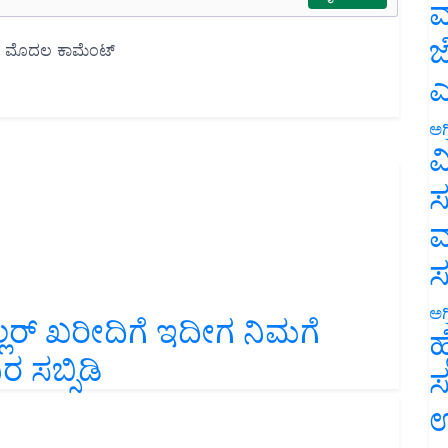
ಮ
ಜ
ಎ
ಅಗ
ವ
ಸ
ಮ
ಅಗ
್ಲರ್‌ ಖರೀದಿಗೆ ಇದೀಗ ನಿಮಗೆ
ಹ
 ಸಬ್ಸಿಡಿ
ಸ
ಉ