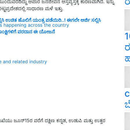
ರ
ುವರೆದಿದ್ದು ಅಪಾರ ಜನಜೀವನ ಅಸ್ತವ್ಯಸ್ತಕ್ಕೆ ಕಾರಣವಾಗಿದೆ. ಇನ್ನು
್ಟಪ್ರದೇಶದಲ್ಲಿ ಸಾಧಾರಣ ಮಳೆ ಇತ್ತು.
ಿ ಉಚಿತ ಹೊಲಿಗೆ ಯಂತ್ರ ಪಡೆಯಿರಿ..! ಈಗಲೇ ಅರ್ಜಿ ಸಲ್ಲಿಸಿ
ns happening across the country
 ಆಕಾಂಕ್ಷಿಗಳಿಗೆ ವರದಾನ ಈ ಯೋಜನೆ
1
ರ
ಹ
e and related industry
c
ಬ
ಯು ಜೂನ್15ರ ವರೆಗೆ ದಕ್ಷಿಣ ಕನ್ನಡ, ಉಡುಪಿ ಮತ್ತು ಉತ್ತರ