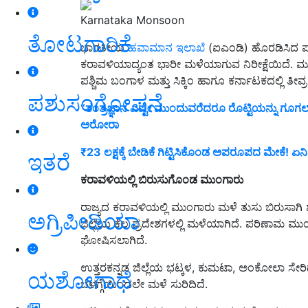
Karnataka Monsoon
ತೋಟಗಾರಿಕೆ
ಭಾರತೀಯ
ಹವಾಮಾನ ಇಲಾಖೆ
(ಐಎಂಡಿ) ಹೊರಡಿಸಿದ ಪತ್
ಕರಾವಳಿಯಾದ್ಯಂತ ಭಾರೀ ಮಳೆಯಾಗುವ ನಿರೀಕ್ಷೆಯಿದೆ.
ಪಶ್ಚಿಮ ಬಂಗಾಳ ಮತ್ತು ಸಿಕ್ಕಿಂ ಹಾಗೂ ಕರ್ನಾಟಕದಲ್ಲಿ ತೀ
ಪಶುಸಂಗೋಪನೆ
“ತಂತ್ರಜ್ಞಾನ ಎಷ್ಟೇ ಮುಂದುವರೆದರೂ ರೊಟ್ಟಿಯನ್ನು ಗೂಗಲ
ಅರೋರಾ
₹23 ಲಕ್ಷಕ್ಕೆ ಬೇಡಿಕೆ ಗಿಟ್ಟಿಸಿಕೊಂಡ ಅಪರೂಪದ ಮೇಕೆ! ಏನಿ
ಇತರೆ
ಕರಾವಳಿಯಲ್ಲಿ ಬಿರುಸುಗೊಂಡ ಮುಂಗಾರು
ರಾಜ್ಯದ ಕರಾವಳಿಯಲ್ಲಿ ಮುಂಗಾರು ಮಳೆ ತುಸು ಬಿರುಸಾಗಿ ಶು
ಅಗ್ರಿಪೀಡಿಯಾ
ಜಿಲ್ಲೆಯ ಕೆಲ ಪ್ರದೇಶಗಳಲ್ಲಿ ಮಳೆಯಾಗಿದೆ. ಪರಿಣಾಮ ಮ
ಘೋಷಿಸಲಾಗಿದೆ.
ಉತ್ತರಕನ್ನಡ ಜಿಲ್ಲೆಯ ಭಟ್ಕಳ, ಕುಮಟಾ, ಅಂಕೋಲಾ ಸೇರಿದಂ
ಯಶೋಗಾಥೆ
ಬೆಳಗ್ಗೆಯಿಂದಲೇ ಮಳೆ ಸುರಿದಿದೆ.