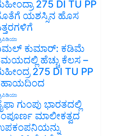
ಹೀಂದ್ರಾ 275 DI TU PP
ೊತೆಗೆ ಯಶಸ್ಸಿನ ಹೊಸ
ತ್ತರಗಳಿಗೆ
್ರಿಪಿಡಿಯಾ
ಿಮಲ್ ಕುಮಾರ್: ಕಡಿಮೆ
ಮಯದಲ್ಲಿ ಹೆಚ್ಚು ಕೆಲಸ –
ಹೀಂದ್ರ 275 DI TU PP
ಸಹಾಯದಿಂದ
್ರಿಪಿಡಿಯಾ
ೈಫಾ ಗುಂಪು ಭಾರತದಲ್ಲಿ
ಂಪೂರ್ಣ ಮಾಲೀಕತ್ವದ
ಪಕಂಪನಿಯನ್ನು