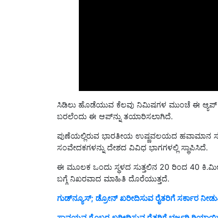
ಸಿಡಿಲು ಹೊಡೆಯುವ ಕೆಲವು ನಿಮಿಷಗಳ ಮುಂಚೆ ಈ ಆ್ಯಪ್‌ 
ಬರಲೆಂದು ಈ ಆಪ್‌ನ್ನು ತಯಾರಿಸಲಾಗಿದೆ.
ಪುಣೆಯಲ್ಲಿರುವ ಭಾರತೀಯ ಉಷ್ಣವಲಯದ ಹವಾಮಾನ ಸಂಸ್ಥೆಯ
ಸಂವೇದಕಗಳನ್ನು ದೇಶದ ವಿವಿಧ ಭಾಗಗಳಲ್ಲಿ ಸ್ಥಾಪಿಸಿದೆ.
ಈ ಮೂಲಕ ಒಂದು ಸ್ಥಳದ ಸುತ್ತಲಿನ 20 ರಿಂದ 40 ಕಿ
ಬಗ್ಗೆ ನಿಖರವಾದ ಮಾಹಿತಿ ದೊರೆಯುತ್ತದೆ.
ಗುಡ್‌ನ್ಯೂಸ್‌; ಡ್ರೋನ್ ಖರೀದಿಸುವ ರೈತರಿಗೆ ಸರ್ಕಾರ ನೀಡ
ಸಾವಯವ ಗೊಬ್ಬರ ಖರೀದಿಸುವ ರೈತರಿಗೆ ಭರ್ಜರಿ ರಿಯಾ