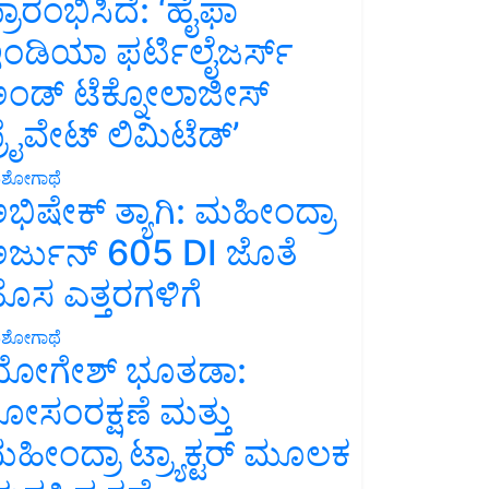
್ರಾರಂಭಿಸಿದೆ: ‘ಹೈಫಾ
ಂಡಿಯಾ ಫರ್ಟಿಲೈಜರ್ಸ್
ಂಡ್ ಟೆಕ್ನೋಲಾಜೀಸ್
್ರೈವೇಟ್ ಲಿಮಿಟೆಡ್’
ಶೋಗಾಥೆ
ಭಿಷೇಕ್ ತ್ಯಾಗಿ: ಮಹೀಂದ್ರಾ
ರ್ಜುನ್ 605 DI ಜೊತೆ
ೊಸ ಎತ್ತರಗಳಿಗೆ
ಶೋಗಾಥೆ
ೋಗೇಶ್ ಭೂತಡಾ:
ೋಸಂರಕ್ಷಣೆ ಮತ್ತು
ಹೀಂದ್ರಾ ಟ್ರ್ಯಾಕ್ಟರ್ ಮೂಲಕ