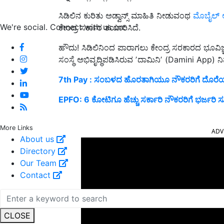
ಸಿಡಿಲಿನ ಕುರಿತು ಅಡ್ವಾನ್ಸ್‌ ಮಾಹಿತಿ ನೀಡುವಂಥ
ಮೊಬೈಲ್‌ 
We're social. Connect with us on:
ಕೇಂದ್ರ ಸರ್ಕಾರ ತಯಾರಿಸಿದೆ.
ಹೌದು! ಸಿಡಿಲಿನಿಂದ ಪಾರಾಗಲು ಕೇಂದ್ರ ಸರಕಾರದ 
ಸಂಸ್ಥೆ ಅಭಿವೃದ್ಧಿಪಡಿಸಿರುವ ʼದಾಮಿನಿʼ (Damini App)
7th Pay : ಸಂಬಳದ ಹೊರತಾಗಿಯೂ ನೌಕರರಿಗೆ ದೊರೆಯಲಿ
EPFO: 6 ಕೋಟಿಗೂ ಹೆಚ್ಚು ಸರ್ಕಾರಿ ನೌಕರರಿಗೆ ಭರ್ಜರಿ ಸ
More Links
ADV
About us
Directory
Our Team
Contact
CLOSE