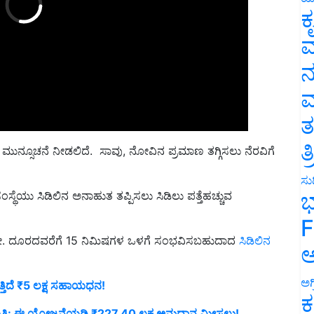
ಕ
ವ
ನ
ಮ
ತ
ತ
ಮುನ್ಸೂಚನೆ ನೀಡಲಿದೆ. ಸಾವು, ನೋವಿನ ಪ್ರಮಾಣ ತಗ್ಗಿಸಲು ನೆರವಿಗೆ
ಸುದ
ಭ
ು ಸಿಡಿಲಿನ ಅನಾಹುತ ತಪ್ಪಿಸಲು ಸಿಡಿಲು ಪತ್ತೆಹಚ್ಚುವ
F
.ಮೀ. ದೂರದವರೆಗೆ 15 ನಿಮಿಷಗಳ ಒಳಗೆ ಸಂಭವಿಸಬಹುದಾದ
ಸಿಡಿಲಿನ
ಅ
ಅಗ
ುತ್ತಿದೆ ₹5 ಲಕ್ಷ ಸಹಾಯಧನ!
ಕ
ಯಿತಿ: ಈ ಯೋಜನೆಯಡಿ ₹227.40 ಲಕ್ಷ ಅನುದಾನ ಮೀಸಲು!