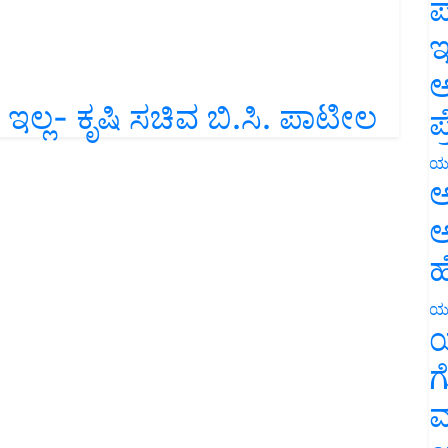
ಪ
ಇ
ಅ
 ಇಲ್ಲ- ಕೃಷಿ ಸಚಿವ ಬಿ.ಸಿ. ಪಾಟೀಲ
ಪ
ಯ
ಅ
ಅ
ಹ
ಯ
ಯ
ಗ
ಮ