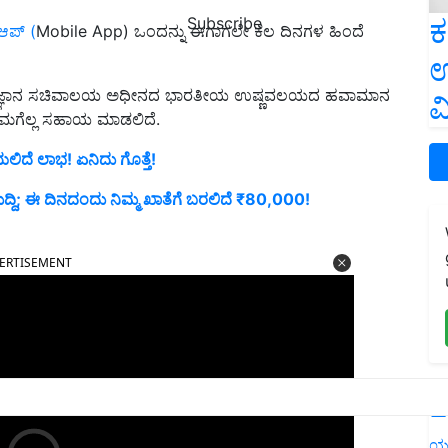
ಕ
Subscribe
ಆಪ್‌ (
Mobile App) ಒಂದನ್ನು ಈಗಾಗಲೇ ಕೆಲ ದಿನಗಳ ಹಿಂದೆ
ಉ
ಭೂವಿಜ್ಞಾನ ಸಚಿವಾಲಯ ಅಧೀನದ ಭಾರತೀಯ ಉಷ್ಣವಲಯದ ಹವಾಮಾನ
ವ
 ನಿಮಗೆಲ್ಲ ಸಹಾಯ ಮಾಡಲಿದೆ.
ದೆ ಲಾಭ! ಏನಿದು ಗೊತ್ತೆ!
ುದ್ದಿ; ಈ ದಿನದಂದು ನಿಮ್ಮ ಖಾತೆಗೆ ಬರಲಿದೆ ₹80,000!
ERTISEMENT
L
ಯ