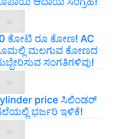
ೂಪಾಯಿ ಆದಾಯ ಸಂಗ್ರಹ!
0 ಕೋಟಿ ರೂ ಕೋಣ! AC
ೂಮಲ್ಲಿ ಮಲಗುವ ಕೋಣದ
ುಬ್ಬೇರಿಸುವ ಸಂಗತಿಗಳಿವು!
ylinder price ಸಿಲಿಂಡರ್‌
ೆಲೆಯಲ್ಲಿ ಭರ್ಜರಿ ಇಳಿಕೆ!