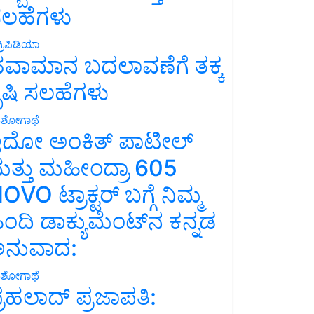
ಲಹೆಗಳು
್ರಿಪಿಡಿಯಾ
ವಾಮಾನ ಬದಲಾವಣೆಗೆ ತಕ್ಕ
ೃಷಿ ಸಲಹೆಗಳು
ಶೋಗಾಥೆ
ದೋ ಅಂಕಿತ್ ಪಾಟೀಲ್
ತ್ತು ಮಹೀಂದ್ರಾ 605
OVO ಟ್ರಾಕ್ಟರ್ ಬಗ್ಗೆ ನಿಮ್ಮ
ಿಂದಿ ಡಾಕ್ಯುಮೆಂಟ್‌ನ ಕನ್ನಡ
ನುವಾದ:
ಶೋಗಾಥೆ
್ರಹಲಾದ್ ಪ್ರಜಾಪತಿ: