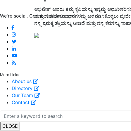
ಅಭಿಷೇಕ್ ಅವರು ತಮ್ಮ ಕೃಷಿಯನ್ನು ಇನ್ನಷ್ಟು ಆಧುನೀಕರಿ
We're social. Connect with us on:
ಮತ್ತು ಸಮರ್ಪಕ ಸಾಧನಗಳನ್ನು ಅಳವಡಿಸಿಕೊಳ್ಳಲು ಪ್ರೇರೇಪಿ
ನನ್ನ ಶ್ರಮಕ್ಕೆ ಶಕ್ತಿಯನ್ನು ನೀಡಿದೆ ಮತ್ತು ನನ್ನ ಕನಸನ್ನು ಸಾ
More Links
About us
Directory
Our Team
Contact
CLOSE