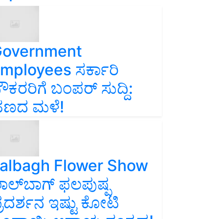
overnment
mployees ಸರ್ಕಾರಿ
ೌಕರರಿಗೆ ಬಂಪರ್‌ ಸುದ್ದಿ:
ಣದ ಮಳೆ!
albagh Flower Show
ಾಲ್‌ಬಾಗ್ ಫಲಪುಷ್ಪ
್ರದರ್ಶನ ಇಷ್ಟು ಕೋಟಿ