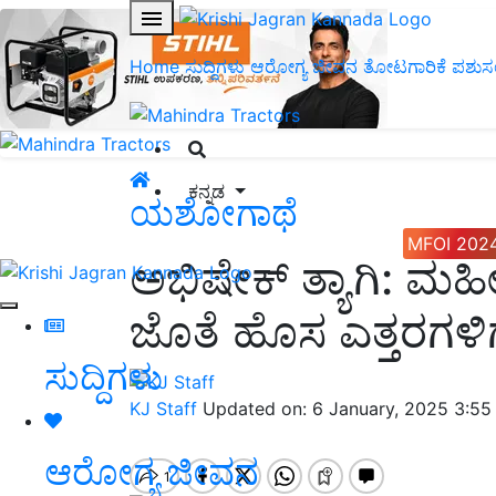
Home
ಸುದ್ದಿಗಳು
ಆರೋಗ್ಯ ಜೀವನ
ತೋಟಗಾರಿಕೆ
ಪಶುಸ
ಕನ್ನಡ
ಯಶೋಗಾಥೆ
MFOI 202
ಅಭಿಷೇಕ್ ತ್ಯಾಗಿ: ಮಹ
ಜೊತೆ ಹೊಸ ಎತ್ತರಗಳಿಗ
ಸುದ್ದಿಗಳು
KJ Staff
Updated on: 6 January, 2025 3:5
ಆರೋಗ್ಯ ಜೀವನ