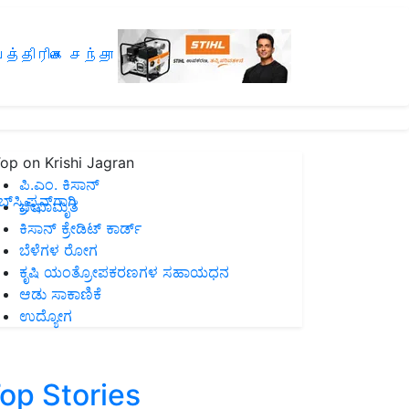
த்திரிகை சந்தா
op on Krishi Jagran
ಪಿ.ಎಂ. ಕಿಸಾನ್
ಸ್ಕ್ರಿಪ್ಷನ್‌ಗಾಗಿ
ಜೀವಾಮೃತ
ಕಿಸಾನ್ ಕ್ರೇಡಿಟ್ ಕಾರ್ಡ್
ಬೆಳೆಗಳ ರೋಗ
ಕೃಷಿ ಯಂತ್ರೋಪಕರಣಗಳ ಸಹಾಯಧನ
ಆಡು ಸಾಕಾಣಿಕೆ
ಉದ್ಯೋಗ
op Stories