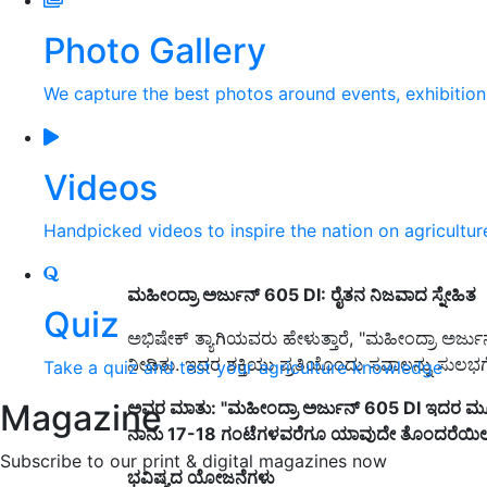
Photo Gallery
We capture the best photos around events, exhibitio
Videos
Handpicked videos to inspire the nation on agricultur
ಮಹೀಂದ್ರಾ ಅರ್ಜುನ್ 605 DI:
ರೈತನ ನಿಜವಾದ ಸ್ನೇಹಿತ
Quiz
ಅಭಿಷೇಕ್ ತ್ಯಾಗಿಯವರು ಹೇಳುತ್ತಾರೆ, "ಮಹೀಂದ್ರಾ ಅರ್ಜುನ್
ನೀಡಿತು. ಇದರ ಶಕ್ತಿಯು ಪ್ರತಿಯೊಂದು ಸವಾಲನ್ನು ಸುಲಭಗ
Take a quiz and test your agriculture knowledge
Magazine
ಅವರ ಮಾತು: "ಮಹೀಂದ್ರಾ ಅರ್ಜುನ್ 605 DI
ಇದರ ಮೂರ
ನಾನು 17-18
ಗಂಟೆಗಳವರೆಗೂ ಯಾವುದೇ ತೊಂದರೆಯಿಲ್ಲದ
Subscribe to our print & digital magazines now
ಭವಿಷ್ಯದ ಯೋಜನೆಗಳು