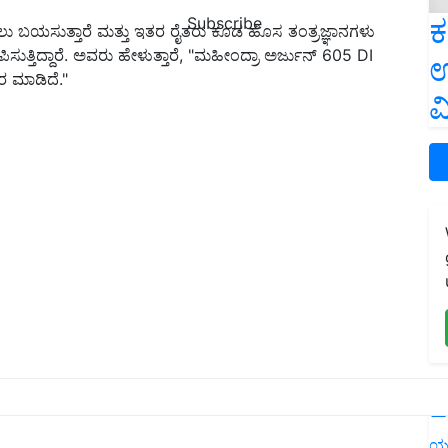
ಕ
Subscribe
ಸಲು ಬಯಸುತ್ತಾರೆ ಮತ್ತು ಇತರ ರೈತರು ಕೂಡ ಹೊಸ ತಂತ್ರಜ್ಞಾನಗಳು
ಸುತ್ತಿದ್ದಾರೆ. ಅವರು ಹೇಳುತ್ತಾರೆ, "ಮಹೀಂದ್ರಾ ಅರ್ಜುನ್ 605 DI
ಉ
ಕಾರ ಮಾಡಿದೆ."
ವ
L
ಯ