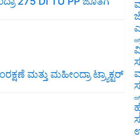
ಂದ್ರಾ 275 DI TU PP ಜೊತೆಗೆ
ಮ
ಜ
ಎ
ಅಗ
ವ
ಸ
ಮ
ೆ ಮತ್ತು ಮಹೀಂದ್ರಾ ಟ್ರ್ಯಾಕ್ಟರ್
ಅಗ
ಹ
ಸ
ಉ