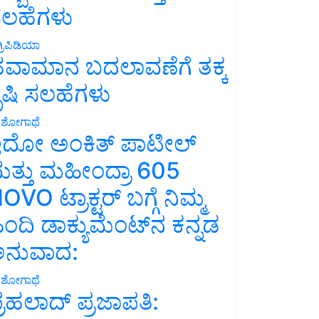
ಲಹೆಗಳು
್ರಿಪಿಡಿಯಾ
ವಾಮಾನ ಬದಲಾವಣೆಗೆ ತಕ್ಕ
ೃಷಿ ಸಲಹೆಗಳು
ಶೋಗಾಥೆ
ದೋ ಅಂಕಿತ್ ಪಾಟೀಲ್
ತ್ತು ಮಹೀಂದ್ರಾ 605
OVO ಟ್ರಾಕ್ಟರ್ ಬಗ್ಗೆ ನಿಮ್ಮ
ಿಂದಿ ಡಾಕ್ಯುಮೆಂಟ್‌ನ ಕನ್ನಡ
ನುವಾದ:
ಶೋಗಾಥೆ
್ರಹಲಾದ್ ಪ್ರಜಾಪತಿ: