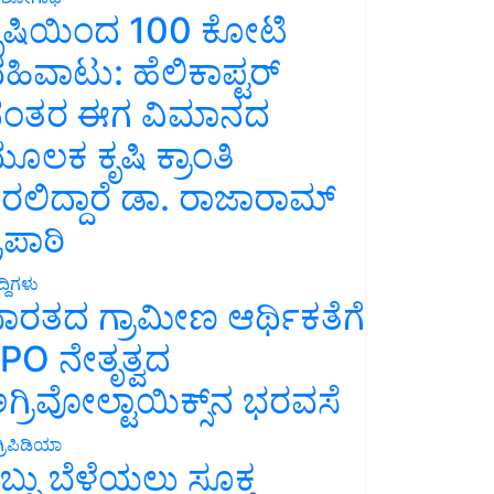
ೃಷಿಯಿಂದ 100 ಕೋಟಿ
ಹಿವಾಟು: ಹೆಲಿಕಾಪ್ಟರ್
ಂತರ ಈಗ ವಿಮಾನದ
ೂಲಕ ಕೃಷಿ ಕ್ರಾಂತಿ
ರಲಿದ್ದಾರೆ ಡಾ. ರಾಜಾರಾಮ್
್ರಿಪಾಠಿ
್ದಿಗಳು
ಾರತದ ಗ್ರಾಮೀಣ ಆರ್ಥಿಕತೆಗೆ
PO ನೇತೃತ್ವದ
ಗ್ರಿವೋಲ್ಟಾಯಿಕ್ಸ್‌ನ ಭರವಸೆ
್ರಿಪಿಡಿಯಾ
ಬ್ಬು ಬೆಳೆಯಲು ಸೂಕ್ತ