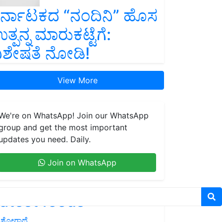
ರ್ನಾಟಕದ “ನಂದಿನಿ” ಹೊಸ
ತ್ಪನ್ನ ಮಾರುಕಟ್ಟೆಗೆ:
ಿಶೇಷತೆ ನೋಡಿ!
View More
We're on WhatsApp! Join our WhatsApp
group and get the most important
updates you need. Daily.
Join on WhatsApp
atest feeds
ಶೋಗಾಥೆ