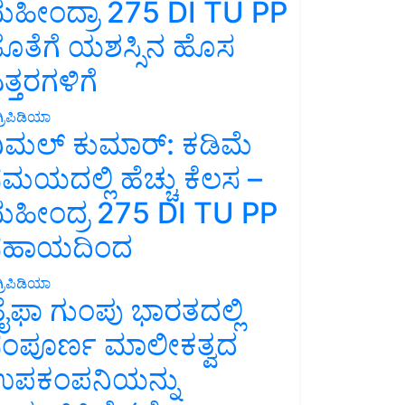
ಹೀಂದ್ರಾ 275 DI TU PP
ೊತೆಗೆ ಯಶಸ್ಸಿನ ಹೊಸ
ತ್ತರಗಳಿಗೆ
್ರಿಪಿಡಿಯಾ
ಿಮಲ್ ಕುಮಾರ್: ಕಡಿಮೆ
ಮಯದಲ್ಲಿ ಹೆಚ್ಚು ಕೆಲಸ –
ಹೀಂದ್ರ 275 DI TU PP
ಸಹಾಯದಿಂದ
್ರಿಪಿಡಿಯಾ
ೈಫಾ ಗುಂಪು ಭಾರತದಲ್ಲಿ
ಂಪೂರ್ಣ ಮಾಲೀಕತ್ವದ
ಪಕಂಪನಿಯನ್ನು