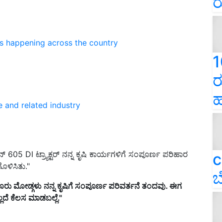
ರ
ns happening across the country
1
ರ
ಹ
e and related industry
 605 DI ಟ್ರ್ಯಾಕ್ಟರ್ ನನ್ನ ಕೃಷಿ ಕಾರ್ಯಗಳಿಗೆ ಸಂಪೂರ್ಣ ಪರಿಹಾರ
c
ೊಳಿಸಿತು."
ಬ
ು ಮೋಡ್ಗಳು ನನ್ನ ಕೃಷಿಗೆ ಸಂಪೂರ್ಣ ಪರಿವರ್ತನೆ ತಂದವು. ಈಗ
ೆ ಕೆಲಸ ಮಾಡಬಲ್ಲೆ."