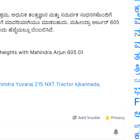
ಕ
 ಶ್ರಮ, ಆಧುನಿಕ ತಂತ್ರಜ್ಞಾನ ಮತ್ತು ಸಮರ್ಪಕ ಸಾಧನಗಳೊಂದಿಗೆ
ವ
ರರಿಗೆ ಮಾದರಿಯಾಗಿಯೂ ಮಾಡಬಹುದು. ಮಹೀಂದ್ರಾ ಅರ್ಜುನ್ 605
ನ
ದು ಹೆಜ್ಜೆಯಲ್ಲೂ ಬೆಂಬಲಿಸಿದೆ.
ಮ
heights with Mahindra Arjun 605 DI
ತ
ತ
ಸುದ
indra Yuvaraj 215 NXT Tractor
kjkannada,
ಭ
F
ಅ
ಅಗ
ಕ