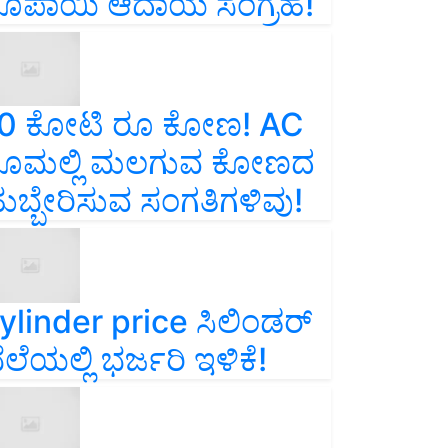
ೂಪಾಯಿ ಆದಾಯ ಸಂಗ್ರಹ!
0 ಕೋಟಿ ರೂ ಕೋಣ! AC
ೂಮಲ್ಲಿ ಮಲಗುವ ಕೋಣದ
ುಬ್ಬೇರಿಸುವ ಸಂಗತಿಗಳಿವು!
ylinder price ಸಿಲಿಂಡರ್‌
ೆಲೆಯಲ್ಲಿ ಭರ್ಜರಿ ಇಳಿಕೆ!