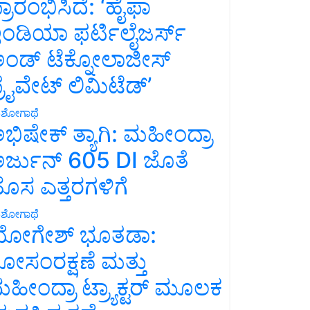
್ರಾರಂಭಿಸಿದೆ: ‘ಹೈಫಾ
ಂಡಿಯಾ ಫರ್ಟಿಲೈಜರ್ಸ್
ಂಡ್ ಟೆಕ್ನೋಲಾಜೀಸ್
್ರೈವೇಟ್ ಲಿಮಿಟೆಡ್’
ಶೋಗಾಥೆ
ಭಿಷೇಕ್ ತ್ಯಾಗಿ: ಮಹೀಂದ್ರಾ
ರ್ಜುನ್ 605 DI ಜೊತೆ
ೊಸ ಎತ್ತರಗಳಿಗೆ
ಶೋಗಾಥೆ
ೋಗೇಶ್ ಭೂತಡಾ:
ೋಸಂರಕ್ಷಣೆ ಮತ್ತು
ಹೀಂದ್ರಾ ಟ್ರ್ಯಾಕ್ಟರ್ ಮೂಲಕ