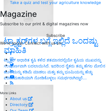
Take a quiz and test your agriculture knowledge
Magazine
Subscribe to our print & digital magazines now
Subscribe
ಟ್ರ್ಯಾಕ್ಟರ್‌ಗಳ ಬಗ್ಗೆ ಇಲ್ಲಿದೆ ಒಂದಷ್ಟು
We're social. Connect with us on:
ಮಾಹಿತಿ
ಟ್ರ್ಯಾಕ್ಟರ್ ಆಧಾರಿತ ಕೃಷಿ ಕಳೆದ ಶತಮಾನದಲ್ಲಿಯೇ ಕೃಷಿಯ ಮುಖವನ್ನು
ಸಂಪೂರ್ಣವಾಗಿ ಬದಲಾಯಿಸಿದೆ. ಇದರಿಂದ ರೈತರು ತಮ್ಮ ಹೆಗಲ ಮೇಲಿನ
ಹೊರೆಯನ್ನು ಕಡಿಮೆ ಮಾಡಲು ಮತ್ತು ತಮ್ಮ ಭೂಮಿಯನ್ನು ಹೆಚ್ಚು
ಪರಿಣಾಮಕಾರಿಯಾಗಿ ನೋಡಿಕೊಳ್ಳಲು ಸಮರ್ಥರಾಗಿದ್ದಾರೆ.…
More Links
About us
Directory
Our Team