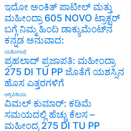
ಇದೋ ಅಂಕಿತ್ ಪಾಟೀಲ್ ಮತ್ತು
ಮಹೀಂದ್ರಾ 605 NOVO ಟ್ರಾಕ್ಟರ್
ಬಗ್ಗೆ ನಿಮ್ಮ ಹಿಂದಿ ಡಾಕ್ಯುಮೆಂಟ್‌ನ
ಕನ್ನಡ ಅನುವಾದ:
ಯಶೋಗಾಥೆ
ಪ್ರಹಲಾದ್ ಪ್ರಜಾಪತಿ: ಮಹೀಂದ್ರಾ
275 DI TU PP ಜೊತೆಗೆ ಯಶಸ್ಸಿನ
ಹೊಸ ಎತ್ತರಗಳಿಗೆ
ಅಗ್ರಿಪಿಡಿಯಾ
ವಿಮಲ್ ಕುಮಾರ್: ಕಡಿಮೆ
ಸಮಯದಲ್ಲಿ ಹೆಚ್ಚು ಕೆಲಸ –
ಮಹೀಂದ್ರ 275 DI TU PP