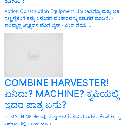
Action Construction Equipment Limited,ಸಣ್ಣ ಮತ್ತು ಅತಿ
ಸಣ್ಣ ರೈತರಿಗೆ ತಮ್ಮ ವಿನೂತನ ಪರಿಹಾರವನ್ನು ಬಿಡುಗಡೆ ಮಾಡಿದೆ. -
ಕಾಂಪ್ಯಾಕ್ಟ್ ಟ್ರಾಕ್ಟರ್‌ನ ಹೊಸ ಲೈನ್ - ವೀರ್ ಸರಣಿ.…
COMBINE HARVESTER!
ಏನಿದು? MACHINE? ಕೃಷಿಯಲ್ಲಿ
ಇದರ ಪಾತ್ರ ಏನು?
ಈ MACHINE ಕಟಾವು ಮತ್ತು ಶುಚಿಗೊಳಿಸುವ ಎರಡೂ ಕೆಲಸಗಳನ್ನು
ಏಕಕಾಲದಲ್ಲಿ ಮಾಡಬಹುದು.…