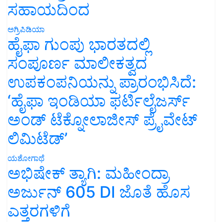
ಸಹಾಯದಿಂದ
ಅಗ್ರಿಪಿಡಿಯಾ
ಹೈಫಾ ಗುಂಪು ಭಾರತದಲ್ಲಿ
ಸಂಪೂರ್ಣ ಮಾಲೀಕತ್ವದ
ಉಪಕಂಪನಿಯನ್ನು ಪ್ರಾರಂಭಿಸಿದೆ:
‘ಹೈಫಾ ಇಂಡಿಯಾ ಫರ್ಟಿಲೈಜರ್ಸ್
ಅಂಡ್ ಟೆಕ್ನೋಲಾಜೀಸ್ ಪ್ರೈವೇಟ್
ಲಿಮಿಟೆಡ್’
ಯಶೋಗಾಥೆ
ಅಭಿಷೇಕ್ ತ್ಯಾಗಿ: ಮಹೀಂದ್ರಾ
ಅರ್ಜುನ್ 605 DI ಜೊತೆ ಹೊಸ
ಎತ್ತರಗಳಿಗೆ