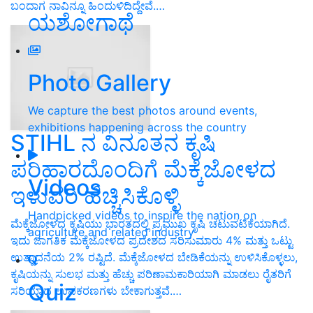
ಬಂದಾಗ ನಾವಿನ್ನೂ ಹಿಂದುಳಿದಿದ್ದೇವೆ.…
ಯಶೋಗಾಥೆ
Photo Gallery
We capture the best photos around events,
exhibitions happening across the country
STIHL ನ ವಿನೂತನ ಕೃಷಿ
ಪರಿಹಾರದೊಂದಿಗೆ ಮೆಕ್ಕೆಜೋಳದ
Videos
ಇಳುವರಿ ಹೆಚ್ಚಿಸಿಕೊಳ್ಳಿ
Handpicked videos to inspire the nation on
ಮೆಕ್ಕೆಜೋಳದ ಕೃಷಿಯು ಭಾರತದಲ್ಲಿ ಪ್ರಮುಖ ಕೃಷಿ ಚಟುವಟಿಕೆಯಾಗಿದೆ.
agriculture and related industry
ಇದು ಜಾಗತಿಕ ಮೆಕ್ಕೆಜೋಳದ ಪ್ರದೇಶದ ಸರಿಸುಮಾರು 4% ಮತ್ತು ಒಟ್ಟು
ಉತ್ಪಾದನೆಯ 2% ರಷ್ಟಿದೆ. ಮೆಕ್ಕೆಜೋಳದ ಬೇಡಿಕೆಯನ್ನು ಉಳಿಸಿಕೊಳ್ಳಲು,
ಕೃಷಿಯನ್ನು ಸುಲಭ ಮತ್ತು ಹೆಚ್ಚು ಪರಿಣಾಮಕಾರಿಯಾಗಿ ಮಾಡಲು ರೈತರಿಗೆ
Quiz
ಸರಿಯಾದ ಉಪಕರಣಗಳು ಬೇಕಾಗುತ್ತವೆ.…