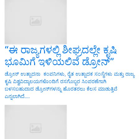
“ಈ ರಾಜ್ಯಗಳಲ್ಲಿ ಶೀಘ್ರದಲ್ಲೇ ಕೃಷಿ
ಭೂಮಿಗೆ ಇಳಿಯಲಿವೆ ಡ್ರೋನ್‌”
ಡ್ರೋನ್ ಉತ್ಪಾದನಾ ಕಂಪನಿಗಳು, ರೈತ ಉತ್ಪಾದಕ ಸಂಸ್ಥೆಗಳು ಮತ್ತು ರಾಜ್ಯ
ಕೃಷಿ ವಿಶ್ವವಿದ್ಯಾಲಯಗಳೊಂದಿಗೆ ರಸಗೊಬ್ಬರ ಸಿಂಪರಣೆಗಾಗಿ
ಬಳಸಬಹುದಾದ ಡ್ರೋನ್‌ಗಳನ್ನು ಹೊರತರಲು ಕೆಲಸ ಮಾಡುತ್ತಿವೆ
ಎನ್ನಲಾಗಿದೆ.…