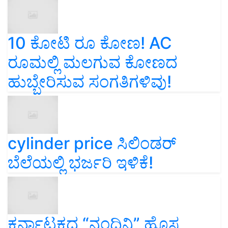
10 ಕೋಟಿ ರೂ ಕೋಣ! AC
ರೂಮಲ್ಲಿ ಮಲಗುವ ಕೋಣದ
ಹುಬ್ಬೇರಿಸುವ ಸಂಗತಿಗಳಿವು!
cylinder price ಸಿಲಿಂಡರ್‌
ಬೆಲೆಯಲ್ಲಿ ಭರ್ಜರಿ ಇಳಿಕೆ!
ಕರ್ನಾಟಕದ “ನಂದಿನಿ” ಹೊಸ