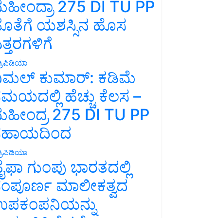
ಹೀಂದ್ರಾ 275 DI TU PP
ೊತೆಗೆ ಯಶಸ್ಸಿನ ಹೊಸ
ತ್ತರಗಳಿಗೆ
್ರಿಪಿಡಿಯಾ
ಿಮಲ್ ಕುಮಾರ್: ಕಡಿಮೆ
ಮಯದಲ್ಲಿ ಹೆಚ್ಚು ಕೆಲಸ –
ಹೀಂದ್ರ 275 DI TU PP
ಸಹಾಯದಿಂದ
್ರಿಪಿಡಿಯಾ
ೈಫಾ ಗುಂಪು ಭಾರತದಲ್ಲಿ
ಂಪೂರ್ಣ ಮಾಲೀಕತ್ವದ
ಪಕಂಪನಿಯನ್ನು