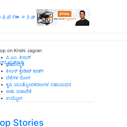
த்திரிகை சந்தா
op on Krishi Jagran
ಪಿ.ಎಂ. ಕಿಸಾನ್
ಸ್ಕ್ರಿಪ್ಷನ್‌ಗಾಗಿ
ಜೀವಾಮೃತ
ಕಿಸಾನ್ ಕ್ರೇಡಿಟ್ ಕಾರ್ಡ್
ಬೆಳೆಗಳ ರೋಗ
ಕೃಷಿ ಯಂತ್ರೋಪಕರಣಗಳ ಸಹಾಯಧನ
ಆಡು ಸಾಕಾಣಿಕೆ
ಉದ್ಯೋಗ
op Stories