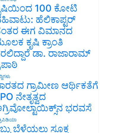
ೃಷಿಯಿಂದ 100 ಕೋಟಿ
ಹಿವಾಟು: ಹೆಲಿಕಾಪ್ಟರ್
ಂತರ ಈಗ ವಿಮಾನದ
ೂಲಕ ಕೃಷಿ ಕ್ರಾಂತಿ
ರಲಿದ್ದಾರೆ ಡಾ. ರಾಜಾರಾಮ್
್ರಿಪಾಠಿ
್ದಿಗಳು
ಾರತದ ಗ್ರಾಮೀಣ ಆರ್ಥಿಕತೆಗೆ
PO ನೇತೃತ್ವದ
ಗ್ರಿವೋಲ್ಟಾಯಿಕ್ಸ್‌ನ ಭರವಸೆ
್ರಿಪಿಡಿಯಾ
ಬ್ಬು ಬೆಳೆಯಲು ಸೂಕ್ತ