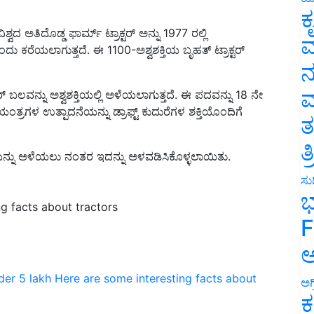
ಕ
ವಿಶ್ವದ ಅತಿದೊಡ್ಡ ಫಾರ್ಮ್ ಟ್ರಾಕ್ಟರ್ ಅನ್ನು 1977 ರಲ್ಲಿ
ು ಕರೆಯಲಾಗುತ್ತದೆ. ಈ 1100-ಅಶ್ವಶಕ್ತಿಯ ಬೃಹತ್ ಟ್ರಾಕ್ಟರ್
ವ
ನ
ಕ್ಟರ್ ಬಲವನ್ನು ಅಶ್ವಶಕ್ತಿಯಲ್ಲಿ ಅಳೆಯಲಾಗುತ್ತದೆ. ಈ ಪದವನ್ನು 18 ನೇ
ಮ
ತ್ರಗಳ ಉತ್ಪಾದನೆಯನ್ನು ಡ್ರಾಫ್ಟ್ ಕುದುರೆಗಳ ಶಕ್ತಿಯೊಂದಿಗೆ
ತ
ನ್ನು ಅಳೆಯಲು ನಂತರ ಇದನ್ನು ಅಳವಡಿಸಿಕೊಳ್ಳಲಾಯಿತು.
ತ
ಸುದ
g facts about tractors
ಭ
F
ಅ
der 5 lakh
Here are some interesting facts about
ಅಗ
ಕ