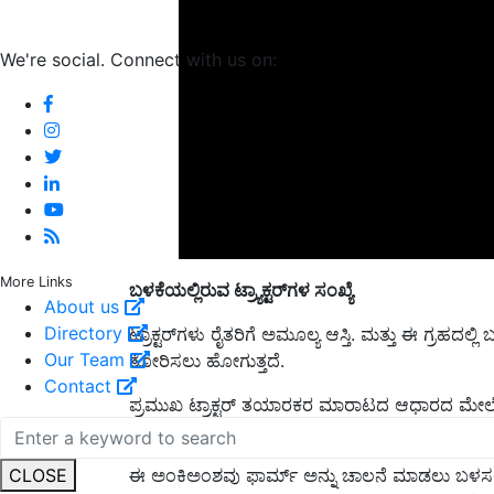
We're social. Connect with us on:
ಬಳಕೆಯಲ್ಲಿರುವ ಟ್ರ್ಯಾಕ್ಟರ್‌ಗಳ ಸಂಖ್ಯೆ
More Links
About us
ಟ್ರಾಕ್ಟರ್‌ಗಳು ರೈತರಿಗೆ ಅಮೂಲ್ಯ ಆಸ್ತಿ. ಮತ್ತು ಈ ಗ್ರಹದಲ್
Directory
ತೋರಿಸಲು ಹೋಗುತ್ತದೆ.
Our Team
ಪ್ರಮುಖ ಟ್ರಾಕ್ಟರ್ ತಯಾರಕರ ಮಾರಾಟದ ಆಧಾರದ ಮೇಲೆ, ಪ್
Contact
ಕಾರ್ಯಾಚರಣೆಯಲ್ಲಿವೆ.
ಈ ಅಂಕಿಅಂಶವು ಫಾರ್ಮ್ ಅನ್ನು ಚಾಲನೆ ಮಾಡಲು ಬಳಸಲಾಗುವ
CLOSE
ವಿದ್ಯುತ್ ಮಾಡಲು ಬಳಸಲಾಗುತ್ತದೆ ಎಂದು ಸೂಚಿಸುತ್ತದೆ.