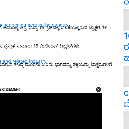
ರ
ns happening across the country
ರಿಗೆ ಅಮೂಲ್ಯ ಆಸ್ತಿ. ಮತ್ತು ಈ ಗ್ರಹದಲ್ಲಿ ಬಳಕೆಯಲ್ಲಿರುವ ಟ್ರಾಕ್ಟರುಗಳ
1
.
ರ
ರಸ್ತುತ ಸುಮಾರು 16 ಮಿಲಿಯನ್ ಟ್ರಾಕ್ಟರ್‌ಗಳು
ಹ
e and related industry
 ಕನಿಷ್ಠ ಮೂರನೇ ಒಂದು ಭಾಗದಷ್ಟು ಶಕ್ತಿಯನ್ನು ಟ್ರಾಕ್ಟರುಗಳಿಗೆ
ERTISEMENT
c
ಬ