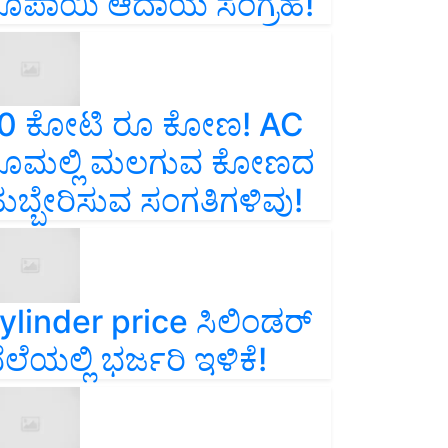
ೂಪಾಯಿ ಆದಾಯ ಸಂಗ್ರಹ!
0 ಕೋಟಿ ರೂ ಕೋಣ! AC
ೂಮಲ್ಲಿ ಮಲಗುವ ಕೋಣದ
ುಬ್ಬೇರಿಸುವ ಸಂಗತಿಗಳಿವು!
ylinder price ಸಿಲಿಂಡರ್‌
ೆಲೆಯಲ್ಲಿ ಭರ್ಜರಿ ಇಳಿಕೆ!