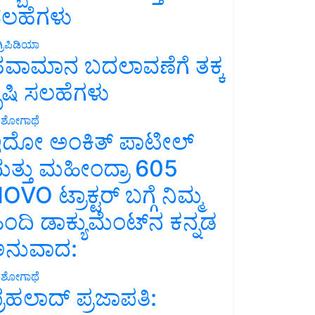
ಲಹೆಗಳು
್ರಿಪಿಡಿಯಾ
ವಾಮಾನ ಬದಲಾವಣೆಗೆ ತಕ್ಕ
ೃಷಿ ಸಲಹೆಗಳು
ಶೋಗಾಥೆ
ದೋ ಅಂಕಿತ್ ಪಾಟೀಲ್
ತ್ತು ಮಹೀಂದ್ರಾ 605
OVO ಟ್ರಾಕ್ಟರ್ ಬಗ್ಗೆ ನಿಮ್ಮ
ಿಂದಿ ಡಾಕ್ಯುಮೆಂಟ್‌ನ ಕನ್ನಡ
ನುವಾದ:
ಶೋಗಾಥೆ
್ರಹಲಾದ್ ಪ್ರಜಾಪತಿ: