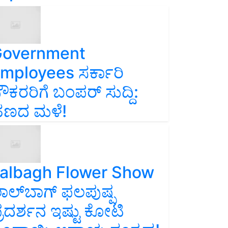
overnment
mployees ಸರ್ಕಾರಿ
ೌಕರರಿಗೆ ಬಂಪರ್‌ ಸುದ್ದಿ:
ಣದ ಮಳೆ!
albagh Flower Show
ಾಲ್‌ಬಾಗ್ ಫಲಪುಷ್ಪ
್ರದರ್ಶನ ಇಷ್ಟು ಕೋಟಿ