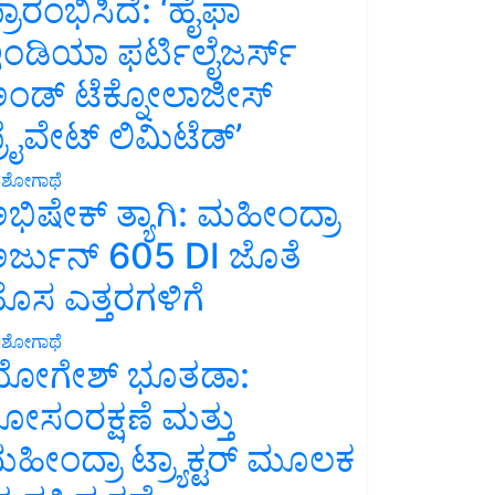
್ರಾರಂಭಿಸಿದೆ: ‘ಹೈಫಾ
ಂಡಿಯಾ ಫರ್ಟಿಲೈಜರ್ಸ್
ಂಡ್ ಟೆಕ್ನೋಲಾಜೀಸ್
್ರೈವೇಟ್ ಲಿಮಿಟೆಡ್’
ಶೋಗಾಥೆ
ಭಿಷೇಕ್ ತ್ಯಾಗಿ: ಮಹೀಂದ್ರಾ
ರ್ಜುನ್ 605 DI ಜೊತೆ
ೊಸ ಎತ್ತರಗಳಿಗೆ
ಶೋಗಾಥೆ
ೋಗೇಶ್ ಭೂತಡಾ:
ೋಸಂರಕ್ಷಣೆ ಮತ್ತು
ಹೀಂದ್ರಾ ಟ್ರ್ಯಾಕ್ಟರ್ ಮೂಲಕ