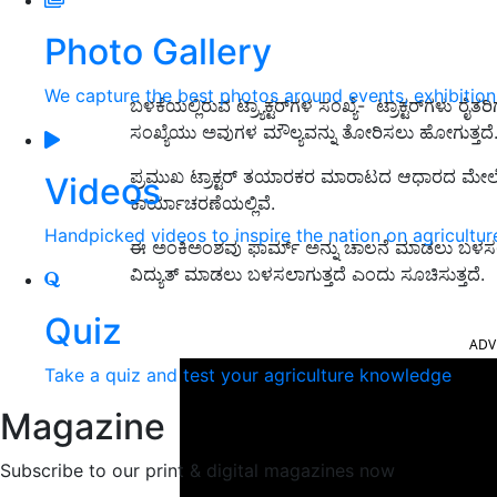
Photo Gallery
We capture the best photos around events, exhibitio
ಬಳಕೆಯಲ್ಲಿರುವ ಟ್ರ್ಯಾಕ್ಟರ್‌ಗಳ ಸಂಖ್ಯೆ- ಟ್ರಾಕ್ಟರ್‌ಗಳು ರೈತ
ಸಂಖ್ಯೆಯು ಅವುಗಳ ಮೌಲ್ಯವನ್ನು ತೋರಿಸಲು ಹೋಗುತ್ತದೆ
ಪ್ರಮುಖ ಟ್ರಾಕ್ಟರ್ ತಯಾರಕರ ಮಾರಾಟದ ಆಧಾರದ ಮೇಲೆ, ಪ್
Videos
ಕಾರ್ಯಾಚರಣೆಯಲ್ಲಿವೆ.
Handpicked videos to inspire the nation on agricultur
ಈ ಅಂಕಿಅಂಶವು ಫಾರ್ಮ್ ಅನ್ನು ಚಾಲನೆ ಮಾಡಲು ಬಳಸಲಾಗುವ
ವಿದ್ಯುತ್ ಮಾಡಲು ಬಳಸಲಾಗುತ್ತದೆ ಎಂದು ಸೂಚಿಸುತ್ತದೆ.
ADV
Quiz
Take a quiz and test your agriculture knowledge
Magazine
Subscribe to our print & digital magazines now