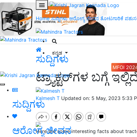
Home
ಸುದ್ದಿಗಳು
ಆರೋಗ್ಯ ಜೀವನ
ತೋಟಗಾರಿಕೆ
ಪಶುಸ
ಕನ್ನಡ
ಸುದ್ದಿಗಳು
MFOI 202
ಟ್ರ್ಯಾಕ್ಟರ್‌ಗಳ ಬಗ್ಗೆ ಇಲ
Kalmesh T
Updated on: 5 May, 2023 5:33 
ಸುದ್ದಿಗಳು
ಆರೋಗ್ಯ ಜೀವನ
Here are some interesting facts about tract