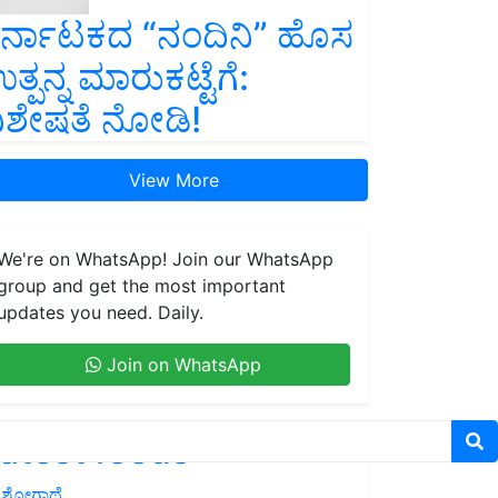
ರ್ನಾಟಕದ “ನಂದಿನಿ” ಹೊಸ
ತ್ಪನ್ನ ಮಾರುಕಟ್ಟೆಗೆ:
ಿಶೇಷತೆ ನೋಡಿ!
View More
We're on WhatsApp! Join our WhatsApp
group and get the most important
updates you need. Daily.
Join on WhatsApp
atest feeds
ಶೋಗಾಥೆ