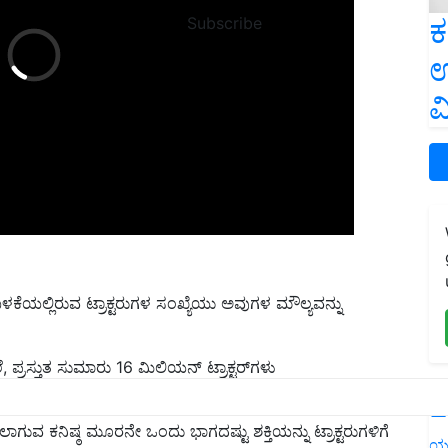
ಕ
Subscribe
ಉ
ವ
ಲಿ ಬಳಕೆಯಲ್ಲಿರುವ ಟ್ರಾಕ್ಟರುಗಳ ಸಂಖ್ಯೆಯು ಅವುಗಳ ಮೌಲ್ಯವನ್ನು
ರಸ್ತುತ ಸುಮಾರು 16 ಮಿಲಿಯನ್ ಟ್ರಾಕ್ಟರ್‌ಗಳು
L
 ಕನಿಷ್ಠ ಮೂರನೇ ಒಂದು ಭಾಗದಷ್ಟು ಶಕ್ತಿಯನ್ನು ಟ್ರಾಕ್ಟರುಗಳಿಗೆ
ಯ