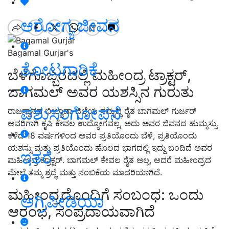
ಆರೋಗ್ಯ ಜೀವನ
Bagamal Gurjar's
ತೋಟಗಾರಿಕೆ
ಬೆಳೆಗೊಬ್ಬರದಲ್ಲಿ ಮಹೀಂದ್ರ ಟ್ರಾಕ್ಟರ್,
ಬಾಗಮಲ್ ಅವರ ಯಶಸ್ಸಿನ ಗುರುತು
ಪಶುಸಂಗೋಪನೆ
ರಾಜಸ್ಥಾನದ ಭೀಲ್ವಾಡಾ ಜಿಲ್ಲೆಯ ಸಮೃದ್ಧ ರೈತ ಬಾಗಮಲ್ ಗುರ್ಜರ್
ಅವರಿಗಾಗಿ ಕೃಷಿ ಕೇವಲ ಉದ್ಯೋಗವಲ್ಲ, ಅದು ಅವರ ಜಿವನದ ಹುಮ್ಮಸ್ಸು.
ಕಳೆದ 18 ವರ್ಷಗಳಿಂದ ಅವರ ಪ್ರತಿಯೊಂದು ಬೆಳೆ, ಪ್ರತಿಯೊಂದು
ಯಶಸ್ಸು ಮತ್ತು ಪ್ರತಿಯೊಂದು ಹೊಲದ ಭಾಗದಲ್ಲಿ ಇದ್ದು ಬಂದಿದೆ ಅವರ
ಇತರೆ
ಮಹೀಂದ್ರ ಟ್ರಾಕ್ಟರ್. ಬಾಗಮಲ್ ಕೇವಲ ರೈತ ಅಲ್ಲ, ಆದರೆ ಮಹೀಂದ್ರದ
ಮೇಲೆ ತಮ್ಮ ಶ್ರದ್ಧೆ ಮತ್ತು ನಂಬಿಕೆಯ ಮಾದರಿಯಾಗಿದೆ.
ಮಹೀಂದ್ರದೊಂದಿಗೆ ಸಂಬಂಧ: ಒಂದು
ಅಗ್ರಿಪೀಡಿಯಾ
ಆರಂಭ, ಸಂಪ್ರದಾಯವಾಗಿದೆ