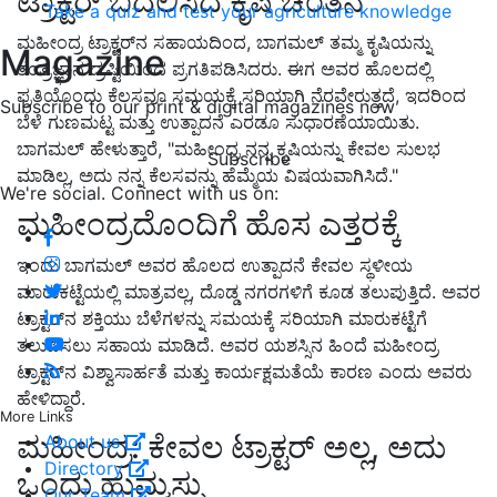
ಟ್ರಾಕ್ಟರ್ ಬದಲಿಸಿದ ಕೃಷಿ ಚಿಂತನೆ
Take a quiz and test your agriculture knowledge
ಮಹೀಂದ್ರ ಟ್ರಾಕ್ಟರ್‌ನ ಸಹಾಯದಿಂದ, ಬಾಗಮಲ್ ತಮ್ಮ ಕೃಷಿಯನ್ನು
Magazine
ತಂತ್ರಜ್ಞಾನ ದ್ರಷ್ಟಿಯಿಂದ ಪ್ರಗತಿಪಡಿಸಿದರು. ಈಗ ಅವರ ಹೊಲದಲ್ಲಿ
ಪ್ರತಿಯೊಂದು ಕೆಲಸವೂ ಸಮಯಕ್ಕೆ ಸರಿಯಾಗಿ ನೆರವೇರುತ್ತದೆ, ಇದರಿಂದ
Subscribe to our print & digital magazines now
ಬೆಳೆ ಗುಣಮಟ್ಟ ಮತ್ತು ಉತ್ಪಾದನೆ ಎರಡೂ ಸುಧಾರಣೆಯಾಯಿತು.
ಬಾಗಮಲ್ ಹೇಳುತ್ತಾರೆ, "ಮಹೀಂದ್ರ ನನ್ನ ಕೃಷಿಯನ್ನು ಕೇವಲ ಸುಲಭ
Subscribe
ಮಾಡಿಲ್ಲ, ಅದು ನನ್ನ ಕೆಲಸವನ್ನು ಹೆಮ್ಮೆಯ ವಿಷಯವಾಗಿಸಿದೆ."
We're social. Connect with us on:
ಮಹೀಂದ್ರದೊಂದಿಗೆ ಹೊಸ ಎತ್ತರಕ್ಕೆ
ಇಂದು ಬಾಗಮಲ್ ಅವರ ಹೊಲದ ಉತ್ಪಾದನೆ ಕೇವಲ ಸ್ಥಳೀಯ
ಮಾರುಕಟ್ಟೆಯಲ್ಲಿ ಮಾತ್ರವಲ್ಲ, ದೊಡ್ಡ ನಗರಗಳಿಗೆ ಕೂಡ ತಲುಪುತ್ತಿದೆ. ಅವರ
ಟ್ರಾಕ್ಟರ್‌ನ ಶಕ್ತಿಯು ಬೆಳೆಗಳನ್ನು ಸಮಯಕ್ಕೆ ಸರಿಯಾಗಿ ಮಾರುಕಟ್ಟೆಗೆ
ತಲುಪಿಸಲು ಸಹಾಯ ಮಾಡಿದೆ. ಅವರ ಯಶಸ್ಸಿನ ಹಿಂದೆ ಮಹೀಂದ್ರ
ಟ್ರಾಕ್ಟರ್‌ನ ವಿಶ್ವಾಸಾರ್ಹತೆ ಮತ್ತು ಕಾರ್ಯಕ್ಷಮತೆಯೆ ಕಾರಣ ಎಂದು ಅವರು
ಹೇಳಿದ್ದಾರೆ.
More Links
ಮಹೀಂದ್ರ: ಕೇವಲ ಟ್ರಾಕ್ಟರ್ ಅಲ್ಲ, ಅದು
About us
Directory
ಒಂದು ಹುಮ್ಮಸ್ಸು
Our Team