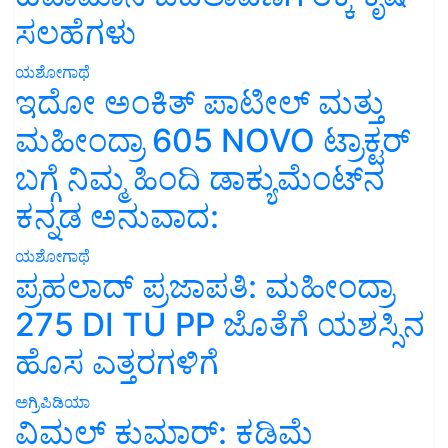
ಸಲಹೆಗಳು
ಯಶೋಗಾಥೆ
ಇದೋ ಅಂಕಿತ್ ಪಾಟೀಲ್ ಮತ್ತು
ಮಹೀಂದ್ರಾ 605 NOVO ಟ್ರಾಕ್ಟರ್
ಬಗ್ಗೆ ನಿಮ್ಮ ಹಿಂದಿ ಡಾಕ್ಯುಮೆಂಟ್‌ನ
ಕನ್ನಡ ಅನುವಾದ:
ಯಶೋಗಾಥೆ
ಪ್ರಹಲಾದ್ ಪ್ರಜಾಪತಿ: ಮಹೀಂದ್ರಾ
275 DI TU PP ಜೊತೆಗೆ ಯಶಸ್ಸಿನ
ಹೊಸ ಎತ್ತರಗಳಿಗೆ
ಅಗ್ರಿಪಿಡಿಯಾ
ವಿಮಲ್ ಕುಮಾರ್: ಕಡಿಮೆ