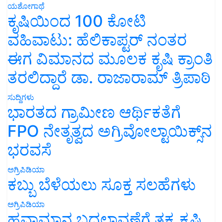
ಯಶೋಗಾಥೆ
ಕೃಷಿಯಿಂದ 100 ಕೋಟಿ
ವಹಿವಾಟು: ಹೆಲಿಕಾಪ್ಟರ್ ನಂತರ
ಈಗ ವಿಮಾನದ ಮೂಲಕ ಕೃಷಿ ಕ್ರಾಂತಿ
ತರಲಿದ್ದಾರೆ ಡಾ. ರಾಜಾರಾಮ್ ತ್ರಿಪಾಠಿ
ಸುದ್ದಿಗಳು
ಭಾರತದ ಗ್ರಾಮೀಣ ಆರ್ಥಿಕತೆಗೆ
FPO ನೇತೃತ್ವದ ಅಗ್ರಿವೋಲ್ಟಾಯಿಕ್ಸ್‌ನ
ಭರವಸೆ
ಅಗ್ರಿಪಿಡಿಯಾ
ಕಬ್ಬು ಬೆಳೆಯಲು ಸೂಕ್ತ ಸಲಹೆಗಳು
ಅಗ್ರಿಪಿಡಿಯಾ
ಹವಾಮಾನ ಬದಲಾವಣೆಗೆ ತಕ್ಕ ಕೃಷಿ