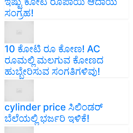
ಇಷ್ಟು ಕೋಟಿ ರೂಪಾಯಿ ಆದಾಯ
ಸಂಗ್ರಹ!
10 ಕೋಟಿ ರೂ ಕೋಣ! AC
ರೂಮಲ್ಲಿ ಮಲಗುವ ಕೋಣದ
ಹುಬ್ಬೇರಿಸುವ ಸಂಗತಿಗಳಿವು!
cylinder price ಸಿಲಿಂಡರ್‌
ಬೆಲೆಯಲ್ಲಿ ಭರ್ಜರಿ ಇಳಿಕೆ!