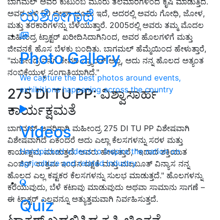
ಬಾಗಮಲ್ ಅವರ ಕುಟುಂಬ ಮೂರು ತಲೆಮಾರಗಳಿಂದ ಕೃಷಿ ಮಾಡುತ್ತಿದೆ.
ಯಶೋಗಾಥೆ
ಅವರ ಬಳಿ 50 ಬೀಘಾ ಭೂಮಿ ಇದೆ, ಅದರಲ್ಲಿ ಅವರು ಗೋಧಿ, ಜೋಳ,
ಮತ್ತು ತರಕಾರಿಗಳನ್ನು ಬೆಳೆಯುತ್ತಾರೆ. 2005ರಲ್ಲಿ ಅವರು ತಮ್ಮ ಮೊದಲ
ಮಹೀಂದ್ರ ಟ್ರಾಕ್ಟರ್ ಖರೀದಿಸಿದಾಗಿನಿಂದ, ಅವರ ಹೊಲಗಳಿಗೆ ಮತ್ತು
ಜೀವನಕ್ಕೆ ಹೊಸ ಬೆಳಕು ಬಂದಿತು. ಬಾಗಮಲ್ ಹೆಮ್ಮೆಯಿಂದ ಹೇಳುತ್ತಾರೆ,
Photo Gallery
"ಮಹೀಂದ್ರ ನನಗೆ ಕೇವಲ ಬ್ರ್ಯಾಂಡ್ ಅಲ್ಲ, ಅದು ನನ್ನ ಹೊಲದ ಅತ್ಯಂತ
ನಂಬಿಕೆಯುಳ್ಳ ಸಂಗಾತಿಯಾಗಿದೆ."
We capture the best photos around events,
exhibitions happening across the country
275 DI TU PP: ವಿಶ್ವಾಸಾರ್ಹ
ಕಾರ್ಯಕ್ಷಮತೆ
Videos
ಬಾಗಮಲ್ ಅವರಿಗಾಗಿ ಮಹೀಂದ್ರ 275 DI TU PP ವಿಶೇಷವಾಗಿ
ವಿಶೇಷವಾಗಿದೆ ಏಕೆಂದರೆ ಅದು ಎಲ್ಲಾ ಕೆಲಸಗಳನ್ನು ಸರಳ ಮತ್ತು
Handpicked videos to inspire the nation on
ಕಾರ್ಯಕ್ಷಮ ಮಾಡುತ್ತದೆ. ಅವರು ಹೇಳುತ್ತಾರೆ, "ಇದಾದ ಶಕ್ತಿಯುತ
agriculture and related industry
ಎಂಜಿನ್, ಉತ್ತಮ ಇಂಧನ ದಕ್ಷತೆ ಮತ್ತು ಮಜಬೂತ್ ವಿನ್ಯಾಸ ನನ್ನ
ಹೊಲದ ಎಲ್ಲ ಕಷ್ಟಕರ ಕೆಲಸಗಳನ್ನು ಸುಲಭ ಮಾಡುತ್ತದೆ." ಹೊಲಗಳನ್ನು
ಕರೆಯುವುದು, ಬೆಳೆ ಕಟಾವು ಮಾಡುವುದು ಅಥವಾ ಸಾಮಾನು ಸಾಗಣೆ –
ಈ ಟ್ರಾಕ್ಟರ್ ಎಲ್ಲವನ್ನೂ ಅತ್ಯುತ್ತಮವಾಗಿ ನಿರ್ವಹಿಸುತ್ತದೆ.
Quiz