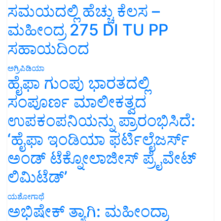
ಸಮಯದಲ್ಲಿ ಹೆಚ್ಚು ಕೆಲಸ –
ಮಹೀಂದ್ರ 275 DI TU PP
ಸಹಾಯದಿಂದ
ಅಗ್ರಿಪಿಡಿಯಾ
ಹೈಫಾ ಗುಂಪು ಭಾರತದಲ್ಲಿ
ಸಂಪೂರ್ಣ ಮಾಲೀಕತ್ವದ
ಉಪಕಂಪನಿಯನ್ನು ಪ್ರಾರಂಭಿಸಿದೆ:
‘ಹೈಫಾ ಇಂಡಿಯಾ ಫರ್ಟಿಲೈಜರ್ಸ್
ಅಂಡ್ ಟೆಕ್ನೋಲಾಜೀಸ್ ಪ್ರೈವೇಟ್
ಲಿಮಿಟೆಡ್’
ಯಶೋಗಾಥೆ
ಅಭಿಷೇಕ್ ತ್ಯಾಗಿ: ಮಹೀಂದ್ರಾ