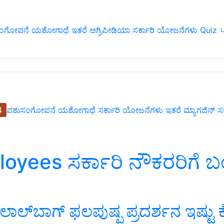
ಂಗೋಪನೆ
ಯಶೋಗಾಥೆ
ಇತರೆ
ಅಗ್ರಿಪೀಡಿಯಾ
ಸರ್ಕಾರಿ ಯೋಜನೆಗಳು
Quiz
ப
4
ಪಶುಸಂಗೋಪನೆ
ಯಶೋಗಾಥೆ
ಸರ್ಕಾರಿ ಯೋಜನೆಗಳು
ಇತರೆ
ಮ್ಯಾಗಜಿನ್‌ ಸಬ್‌
ees ಸರ್ಕಾರಿ ನೌಕರರಿಗೆ ಬಂಪ
ಾಲ್‌ಬಾಗ್ ಫಲಪುಷ್ಪ ಪ್ರದರ್ಶನ ಇಷ