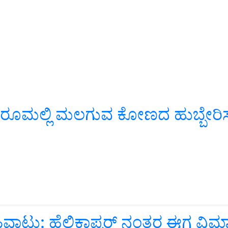
ೂಮಲ್ಲಿ ಮಲಗುವ ಕೋಣದ ಹುಬ್ಬೇರಿಸ
ವಾಟು: ಹೆಲಿಕಾಪ್ಟರ್ ನಂತರ ಈಗ ವಿಮಾ