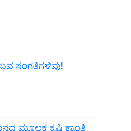
ುವ ಸಂಗತಿಗಳಿವು!
ನದ ಮೂಲಕ ಕೃಷಿ ಕ್ರಾಂತಿ