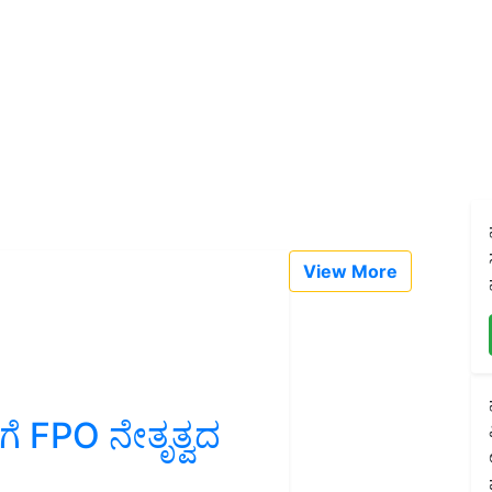
View More
ೆ FPO ನೇತೃತ್ವದ