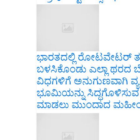
ಭಾರತದಲ್ಲಿ ರೋಟವೇಟರ್ ತಂತ
ಬಳಸಿಕೊಂಡು ಎಲ್ಲಾ ಥರದ ಬೆಳ
ವಿಧಗಳಿಗೆ ಅನುಗುಣವಾಗಿ ವ್
ಭೂಮಿಯನ್ನು ಸಿದ್ಧಗೊಳಿಸುವ ಪ್ರ
ಮಾಡಲು ಮುಂದಾದ ಮಹೀಂದ