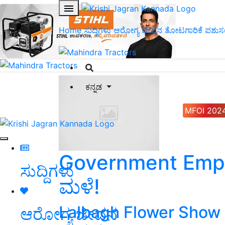
Home
ಸುದ್ದಿಗಳು
ಆರೋಗ್ಯ ಜೀವನ
ತೋಟಗಾರಿಕೆ
ಪಶುಸ
ಕನ್ನಡ
MFOI 202
Government Employ
ಸುದ್ದಿಗಳು
ಮಳೆ!
Lalbagh Flower Show ಲ
ಆರೋಗ್ಯ ಜೀವನ