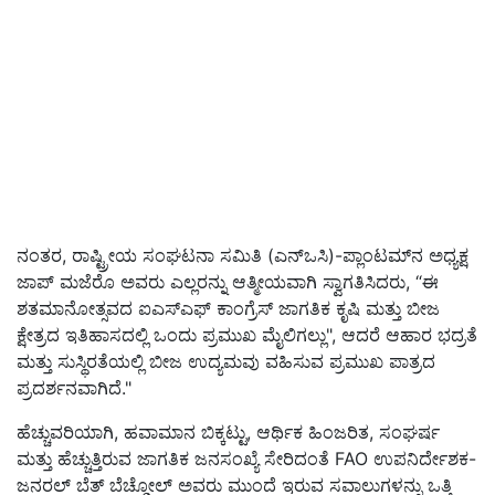
ನಂತರ
,
ರಾಷ್ಟ್ರೀಯ ಸಂಘಟನಾ ಸಮಿತಿ
(
ಎನ್
ಒಸಿ
)-
ಪ್ಲಾಂಟಮ್
ನ ಅಧ್ಯಕ್ಷ
ಜಾಪ್ ಮಜೆರೊ ಅವರು ಎಲ್ಲರನ್ನು ಆತ್ಮೀಯವಾಗಿ ಸ್ವಾಗತಿಸಿದರು
, “
ಈ
ಶತಮಾನೋತ್ಸವದ ಐಎಸ್
ಎಫ್ ಕಾಂಗ್ರೆಸ್ ಜಾಗತಿಕ ಕೃಷಿ ಮತ್ತು ಬೀಜ
ಕ್ಷೇತ್ರದ ಇತಿಹಾಸದಲ್ಲಿ ಒಂದು ಪ್ರಮುಖ ಮೈಲಿಗಲ್ಲು
",
ಆದರೆ ಆಹಾರ ಭದ್ರತೆ
ಮತ್ತು ಸುಸ್ಥಿರತೆಯಲ್ಲಿ ಬೀಜ ಉದ್ಯಮವು ವಹಿಸುವ ಪ್ರಮುಖ ಪಾತ್ರದ
ಪ್ರದರ್ಶನವಾಗಿದೆ
."
ಹೆಚ್ಚುವರಿಯಾಗಿ
,
ಹವಾಮಾನ ಬಿಕ್ಕಟ್ಟು
,
ಆರ್ಥಿಕ ಹಿಂಜರಿತ
,
ಸಂಘರ್ಷ
ಮತ್ತು ಹೆಚ್ಚುತ್ತಿರುವ ಜಾಗತಿಕ ಜನಸಂಖ್ಯೆ ಸೇರಿದಂತೆ
FAO
ಉಪನಿರ್ದೇಶಕ
-
ಜನರಲ್ ಬೆತ್ ಬೆಚ್ಡೋಲ್ ಅವರು ಮುಂದೆ ಇರುವ ಸವಾಲುಗಳನ್ನು ಒತ್ತಿ