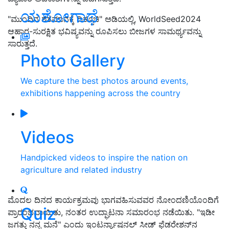
ಯಶೋಗಾಥೆ
"
ಮುಂದಿನ ಶತಮಾನಕ್ಕೆ ದಿಕ್ಸೂಚಿ
"
ಅಡಿಯಲ್ಲಿ
, WorldSeed2024
ಆಹಾರ
-
ಸುರಕ್ಷಿತ ಭವಿಷ್ಯವನ್ನು ರೂಪಿಸಲು ಬೀಜಗಳ ಸಾಮರ್ಥ್ಯವನ್ನು
ಸಾರುತ್ತದೆ
.
Photo Gallery
We capture the best photos around events,
exhibitions happening across the country
Videos
Handpicked videos to inspire the nation on
agriculture and related industry
ಮೊದಲ ದಿನದ ಕಾರ್ಯಕ್ರಮವು ಭಾಗವಹಿಸುವವರ ನೋಂದಣಿಯೊಂದಿಗೆ
Quiz
ಪ್ರಾರಂಭವಾಯಿತು
,
ನಂತರ ಉದ್ಘಾಟನಾ ಸಮಾರಂಭ ನಡೆಯಿತು
. "
ಇಡೀ
ಜಗತ್ತು ನನ್ನ ಮನೆ
"
ಎಂದು ಇಂಟರ್ನ್ಯಾಷನಲ್ ಸೀಡ್ ಫೆಡರೇಶನ್
ನ