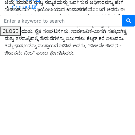
ಆಯ್ಕೆ ಮಾಡುವ ಮತ್ತು ನಮ್ಯತೆಯನ್ನು ಒದಗಿಸುವ ಅಧಿಕಾರವನ್ನು ಹೇಗೆ
Contact
ನೀಡಬಹುದು
?"
ಇಥಿಯೋಪಿಯಾದ ಉದಾಹರಣೆಯೊಂದಿಗೆ ಅವರು ಈ
ಅಂಶವನ್ನು ವಿವರಿಸಿದರು
,
ಅಲ್ಲಿ ಹೆಚ್ಚಿದ ಬೀಜ ಆಯ್ಕೆಯು ಕಳಪೆ ಮಣ್ಣಿನ
ಆರೋಗ್ಯದ ಹೊರತಾಗಿಯೂ ಇಳುವರಿಯಲ್ಲಿ
6
ಪಟ್ಟು ಹೆಚ್ಚಳಕ್ಕೆ
CLOSE
ಕಾರಣವಾಯಿತು
.
ರೈತ ಸಂಘಟನೆಗಳು
,
ಸಾರ್ವಜನಿಕ
-
ಖಾಸಗಿ ಸಹಭಾಗಿತ್ವ
ಮತ್ತು ತಳಮಟ್ಟದಲ್ಲಿ ಸೇತುವೆಗಳನ್ನು ನಿರ್ಮಿಸಲು ಕೆಲ್ಲರ್ ಕರೆ ನೀಡಿದರು
.
ತಮ್ಮ ಭಾಷಣವನ್ನು ಮುಕ್ತಾಯಗೊಳಿಸಿದ ಅವರು
, "
ಬೀಜವೇ ಜೀವನ
-
ಜೀವನವೇ ಬೀಜ
"
ಎಂದು ಘೋಷಿಸಿದರು
.