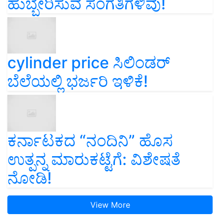
ಹುಬ್ಬೇರಿಸುವ ಸಂಗತಿಗಳಿವು!
cylinder price ಸಿಲಿಂಡರ್‌
ಬೆಲೆಯಲ್ಲಿ ಭರ್ಜರಿ ಇಳಿಕೆ!
ಕರ್ನಾಟಕದ “ನಂದಿನಿ” ಹೊಸ
ಉತ್ಪನ್ನ ಮಾರುಕಟ್ಟೆಗೆ: ವಿಶೇಷತೆ
ನೋಡಿ!
View More