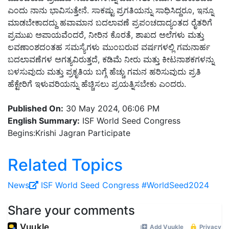
ಎಂದು ನಾನು ಭಾವಿಸುತ್ತೇನೆ
.
ಸಾಕಷ್ಟು ಪ್ರಗತಿಯನ್ನು ಸಾಧಿಸಿದ್ದರೂ
,
ಇನ್ನೂ
ಮಾಡಬೇಕಾದದ್ದು ಹವಾಮಾನ ಬದಲಾವಣೆ ಪ್ರಪಂಚದಾದ್ಯಂತದ ರೈತರಿಗೆ
ಪ್ರಮುಖ ಅಪಾಯವೆಂದರೆ
,
ನೀರಿನ ಕೊರತೆ
,
ಶಾಖದ ಅಲೆಗಳು ಮತ್ತು
ಲವಣಾಂಶದಂತಹ ಸಮಸ್ಯೆಗಳು ಮುಂಬರುವ ವರ್ಷಗಳಲ್ಲಿ ಗಮನಾರ್ಹ
ಬದಲಾವಣೆಗಳ ಅಗತ್ಯವಿರುತ್ತದೆ
,
ಕಡಿಮೆ ನೀರು ಮತ್ತು ಕೀಟನಾಶಕಗಳನ್ನು
ಬಳಸುವುದು ಮತ್ತು ಪ್ರಕೃತಿಯ ಬಗ್ಗೆ ಹೆಚ್ಚು ಗಮನ ಹರಿಸುವುದು ಪ್ರತಿ
ಹೆಕ್ಟೇರಿಗೆ ಇಳುವರಿಯನ್ನು ಹೆಚ್ಚಿಸಲು ಪ್ರಯತ್ನಿಸಬೇಕು ಎಂದರು
.
Published On:
30 May 2024, 06:06 PM
English Summary:
ISF World Seed Congress
Begins:Krishi Jagran Participate
Related Topics
News
ISF World Seed Congress
#WorldSeed2024​
Share your comments