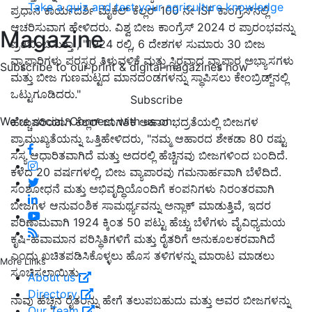
Take a quiz and test your agriculture knowledge
ಪ್ರಧಾನ ಕಾರ್ಯದರ್ಶಿ ಮೈಕೆಲ್ ಕೆಲ್ಲರ್
100
ನೇ
ISF
ಕಾಂಗ್ರೆಸ್
ನಲ್ಲಿ
ಆಚರಿಸುವಾಗ ಹೇಳಿದರು
.
ವಿಶ್ವ ಬೀಜ ಕಾಂಗ್ರೆಸ್
2024
ರ ಪ್ರಾರಂಭವನ್ನು
Magazine
ಪ್ರತಿಬಿಂಬಿಸುತ್ತಾ
, "1924
ರಲ್ಲಿ
, 6
ದೇಶಗಳ ಸುಮಾರು
30
ಬೀಜ
ವ್ಯಾಪಾರಿಗಳು ಪರಸ್ಪರ ತಿಳುವಳಿಕೆ ಮತ್ತು ಸ್ಥಿರವಾದ ವ್ಯಾಪಾರ ಅಭ್ಯಾಸಗಳು
Subscribe to our print & digital magazines now
ಮತ್ತು ಬೀಜ ಗುಣಮಟ್ಟದ ಮಾನದಂಡಗಳನ್ನು ಸ್ಥಾಪಿಸಲು ಕೇಂಬ್ರಿಡ್ಜ್
ನಲ್ಲಿ
ಒಟ್ಟುಗೂಡಿದರು
."
Subscribe
We're social. Connect with us on:
ಹೆಚ್ಚುವರಿಯಾಗಿ ಕೆಲ್ಲರ್ ಜಾಗತಿಕ ಆಹಾರ ಭದ್ರತೆಯಲ್ಲಿ ಬೀಜಗಳ
ಪ್ರಾಮುಖ್ಯತೆಯನ್ನು ಒತ್ತಿಹೇಳಿದರು
, "
ನಮ್ಮ ಆಹಾರದ ಶೇಕಡಾ
80
ರಷ್ಟು
ಸಸ್ಯ ಆಧಾರಿತವಾಗಿದೆ ಮತ್ತು ಅದರಲ್ಲಿ ಹೆಚ್ಚಿನವು ಬೀಜಗಳಿಂದ ಬಂದಿದೆ
.
ಕಳೆದ
20
ವರ್ಷಗಳಲ್ಲಿ
,
ಬೀಜ ವ್ಯಾಪಾರವು ಗಮನಾರ್ಹವಾಗಿ ಬೆಳೆದಿದೆ
.
ಸಂಶೋಧನೆ ಮತ್ತು ಅಭಿವೃದ್ಧಿಯೊಂದಿಗೆ ಕಂಪನಿಗಳು ನಿರಂತರವಾಗಿ
ಬೀಜಗಳ ಆನುವಂಶಿಕ ಸಾಮರ್ಥ್ಯವನ್ನು ಅನ್ಲಾಕ್ ಮಾಡುತ್ತಿವೆ
,
ಇದರ
ಪರಿಣಾಮವಾಗಿ
1924
ಕ್ಕಿಂತ
50
ಪಟ್ಟು ಹೆಚ್ಚು ಬೆಳೆಗಳು ವೈವಿಧ್ಯಮಯ
ಕೃಷಿ
-
ಹವಾಮಾನ ಪರಿಸ್ಥಿತಿಗಳಿಗೆ ಮತ್ತು ರೈತರಿಗೆ ಅನುಕೂಲಕರವಾಗಿದೆ
ಎಂದು ಖಚಿತಪಡಿಸಿಕೊಳ್ಳಲು ಹೊಸ ತಳಿಗಳನ್ನು ಮಾರಾಟ ಮಾಡಲು
More Links
ಸೂಚಿಸಲಾಯಿತು
.
About us
Directory
ನಾವು ಹೆಚ್ಚಿನ ರೈತರನ್ನು ಹೇಗೆ ತಲುಪಬಹುದು ಮತ್ತು ಅವರ ಬೀಜಗಳನ್ನು
Our Team