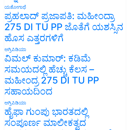
ಯಶೋಗಾಥೆ
ಪ್ರಹಲಾದ್ ಪ್ರಜಾಪತಿ: ಮಹೀಂದ್ರಾ
275 DI TU PP ಜೊತೆಗೆ ಯಶಸ್ಸಿನ
ಹೊಸ ಎತ್ತರಗಳಿಗೆ
ಅಗ್ರಿಪಿಡಿಯಾ
ವಿಮಲ್ ಕುಮಾರ್: ಕಡಿಮೆ
ಸಮಯದಲ್ಲಿ ಹೆಚ್ಚು ಕೆಲಸ –
ಮಹೀಂದ್ರ 275 DI TU PP
ಸಹಾಯದಿಂದ
ಅಗ್ರಿಪಿಡಿಯಾ
ಹೈಫಾ ಗುಂಪು ಭಾರತದಲ್ಲಿ
ಸಂಪೂರ್ಣ ಮಾಲೀಕತ್ವದ