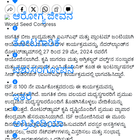
ಆರೋಗ್ಯ ಜೀವನ
World Seed Congress
ಜಾಗತಿಕ ಬೀಜ ಉದ್ಯಮಕ್ಕಾಗಿ ಐಎಸ್
ಎಫ್ ಮತ್ತು ಪ್ಲಾಂಟಮ್ ಜಂಟಿಯಾಗಿ
ತೋಟಗಾರಿಕೆ
ಆಯೋಜಿಸಿರುವ ಮೂರು ದಿನಗಳ ಕಾರ್ಯಕ್ರಮವನ್ನು
,
ನೆದರ್
ಲ್ಯಾಂಡ್
ನ
ರೋಟರ್
ಡ್ಯಾಮ್
ನಲ್ಲಿ
27
ರಿಂದ
29
ಮೇ
, 2024
ರವರೆಗೆ
ಆಯೋಜಿಸಲಾಗಿದೆ
.
ಕೃಷಿ ಜಾಗರಣ ಮತ್ತು ಅಗ್ರಿಕಲ್ಚರ್ ವರ್ಲ್ಡ್
ನ ಸಂಸ್ಥಾಪಕ
ಪಶುಸಂಗೋಪನೆ
ಮತ್ತು ಪ್ರಧಾನ ಸಂಪಾದಕ ಎಂಸಿ ಡೊಮಿನಿಕ್ ಕೂಡ ಈ ಇಂಟರ್ನ್ಯಾಷನಲ್
ಸೀಡ್ ಫೆಡರೇಶನ್
(
ಐಎಸ್
ಎಫ್
)
ಕಾರ್ಯಕ್ರಮದಲ್ಲಿ ಭಾಗವಹಿಸಿದ್ದಾರೆ
.
ISF
ನ
100
ನೇ ವಾರ್ಷಿಕೋತ್ಸವದಂದು ಈ ಕಾರ್ಯಕ್ರಮವನ್ನು
ಇತರೆ
ಆಯೋಜಿಸಲಾಗಿದೆ
.
ಜಾಗತಿಕ ಬೀಜ ವಲಯದ ಮಧ್ಯಸ್ಥಗಾರರಿಗೆ ಪ್ರಮುಖ
ಉದ್ಯಮದ ಮಧ್ಯಸ್ಥಗಾರರೊಂದಿಗೆ ತೊಡಗಿಸಿಕೊಳ್ಳಲು ವೇದಿಕೆಯನ್ನು
ಒದಗಿಸುತ್ತದೆ
.
ರೋಟರ್
ಡ್ಯಾಮ್ ಕೃಷಿ ದೃಷ್ಟಿಯೊಂದಿಗೆ ಪ್ರಮುಖ ವ್ಯಾಪಾರ
ಕೇಂದ್ರವಾಗಿ ಹೆಸರುವಾಸಿಯಾಗಿದೆ
. ISF
ಆಯೋಜಿಸಿರುವ ಈ ಮೂರು
ಅಗ್ರಿಪೀಡಿಯಾ
ದಿನಗಳ ಕಾರ್ಯಕ್ರಮದಲ್ಲಿ ಭಾಗವಹಿಸುವವರಿಗೆ ಪರಸ್ಪರ ಆಸಕ್ತಿಗಳನ್ನು
ಚರ್ಚಿಸಲು
,
ಅವರ ನೆಟ್
ವರ್ಕ್
ಗಳನ್ನು ವಿಸ್ತರಿಸಲು ಮತ್ತು ಸಂಭಾವ್ಯ
ವ್ಯಾಪಾರ ಅವಕಾಶಗಳನ್ನು ಒದಗಿಸುತ್ತದೆ
.