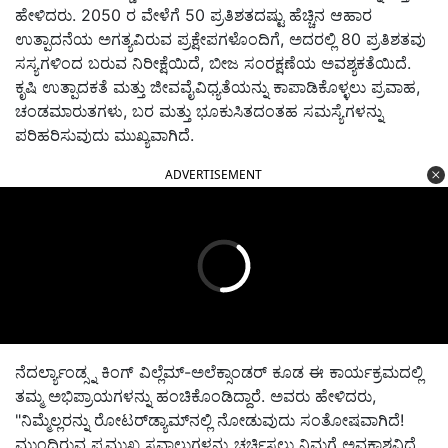
ಹೇಳಿದರು
. 2050
ರ ವೇಳೆಗೆ
50
ಪ್ರತಿಶತದಷ್ಟು ಹೆಚ್ಚಿನ ಆಹಾರ
ಉತ್ಪಾದನೆಯ ಅಗತ್ಯವಿರುವ ಪ್ರಕ್ಷೇಪಗಳೊಂದಿಗೆ
,
ಅದರಲ್ಲಿ
80
ಪ್ರತಿಶತವು
ಸಸ್ಯಗಳಿಂದ ಬರುವ ನಿರೀಕ್ಷೆಯಿದೆ
,
ಬೀಜ ಸಂರಕ್ಷಣೆಯ ಅವಶ್ಯಕತೆಯಿದೆ
.
ಕೃಷಿ ಉತ್ಪಾದಕತೆ ಮತ್ತು ಜೀವವೈವಿಧ್ಯತೆಯನ್ನು ಕಾಪಾಡಿಕೊಳ್ಳಲು ಪ್ರವಾಹ
,
ಚಂಡಮಾರುತಗಳು
,
ಬರ ಮತ್ತು ಭೂಕುಸಿತದಂತಹ ಸಮಸ್ಯೆಗಳನ್ನು
ಪರಿಹರಿಸುವುದು ಮುಖ್ಯವಾಗಿದೆ
.
ADVERTISEMENT
ನೆದರ್ಲ್ಯಾಂಡ್ಸ್ನ ಕಿಂಗ್ ವಿಲ್ಲೆಮ್
-
ಅಲೆಕ್ಸಾಂಡರ್ ಕೂಡ ಈ ಕಾರ್ಯಕ್ರಮದಲ್ಲಿ
ತಮ್ಮ ಅಭಿಪ್ರಾಯಗಳನ್ನು ಹಂಚಿಕೊಂಡಿದ್ದಾರೆ
.
ಅವರು ಹೇಳಿದರು
,
"
ನಿಮ್ಮೆಲ್ಲರನ್ನು ರೋಟರ್
ಡ್ಯಾಮ್
ನಲ್ಲಿ ನೋಡುವುದು ಸಂತೋಷವಾಗಿದೆ
!
ಮುಂದಿರುವ ಪ್ರಮುಖ ಸವಾಲುಗಳನ್ನು ಚರ್ಚಿಸಲು ನಿಮಗೆ ಅವಕಾಶವಿದೆ