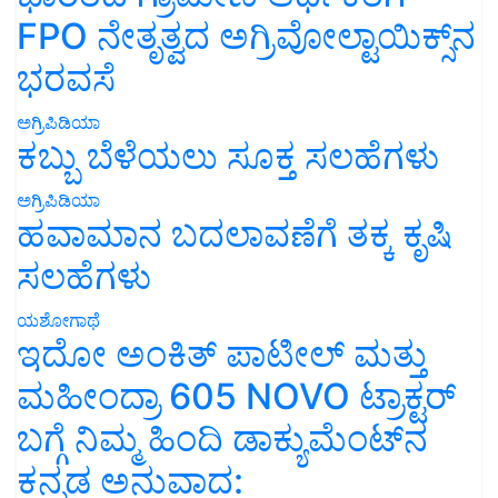
FPO ನೇತೃತ್ವದ ಅಗ್ರಿವೋಲ್ಟಾಯಿಕ್ಸ್‌ನ
ಭರವಸೆ
ಅಗ್ರಿಪಿಡಿಯಾ
ಕಬ್ಬು ಬೆಳೆಯಲು ಸೂಕ್ತ ಸಲಹೆಗಳು
ಅಗ್ರಿಪಿಡಿಯಾ
ಹವಾಮಾನ ಬದಲಾವಣೆಗೆ ತಕ್ಕ ಕೃಷಿ
ಸಲಹೆಗಳು
ಯಶೋಗಾಥೆ
ಇದೋ ಅಂಕಿತ್ ಪಾಟೀಲ್ ಮತ್ತು
ಮಹೀಂದ್ರಾ 605 NOVO ಟ್ರಾಕ್ಟರ್
ಬಗ್ಗೆ ನಿಮ್ಮ ಹಿಂದಿ ಡಾಕ್ಯುಮೆಂಟ್‌ನ
ಕನ್ನಡ ಅನುವಾದ: