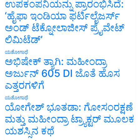
ಉಪಕಂಪನಿಯನ್ನು ಪ್ರಾರಂಭಿಸಿದೆ:
‘ಹೈಫಾ ಇಂಡಿಯಾ ಫರ್ಟಿಲೈಜರ್ಸ್
ಅಂಡ್ ಟೆಕ್ನೋಲಾಜೀಸ್ ಪ್ರೈವೇಟ್
ಲಿಮಿಟೆಡ್’
ಯಶೋಗಾಥೆ
ಅಭಿಷೇಕ್ ತ್ಯಾಗಿ: ಮಹೀಂದ್ರಾ
ಅರ್ಜುನ್ 605 DI ಜೊತೆ ಹೊಸ
ಎತ್ತರಗಳಿಗೆ
ಯಶೋಗಾಥೆ
ಯೋಗೇಶ್ ಭೂತಡಾ: ಗೋಸಂರಕ್ಷಣೆ
ಮತ್ತು ಮಹೀಂದ್ರಾ ಟ್ರ್ಯಾಕ್ಟರ್ ಮೂಲಕ
ಯಶಸ್ಸಿನ ಕಥೆ