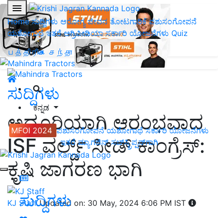
Home
ಸುದ್ದಿಗಳು
ಆರೋಗ್ಯ ಜೀವನ
ತೋಟಗಾರಿಕೆ
ಪಶುಸಂಗೋಪನೆ
ಯಶೋಗಾಥೆ
ಇತರೆ
ಅಗ್ರಿಪೀಡಿಯಾ
ಸರ್ಕಾರಿ ಯೋಜನೆಗಳು
Quiz
பத்திரிகை சந்தா
ಸುದ್ದಿಗಳು
ಕನ್ನಡ
ಅದ್ದೂರಿಯಾಗಿ ಆರಂಭವಾದ
MFOI 2024
ಪಶುಸಂಗೋಪನೆ
ಯಶೋಗಾಥೆ
ಸರ್ಕಾರಿ ಯೋಜನೆಗಳು
ISF ವರ್ಲ್ಡ್ ಸೀಡ್ ಕಾಂಗ್ರೆಸ್:
ಇತರೆ
ಮ್ಯಾಗಜಿನ್‌ ಸಬ್‌ಸ್ಕ್ರಿಪ್ಷನ್‌ಗಾಗಿ
ಕೃಷಿ ಜಾಗರಣ ಭಾಗಿ
ಸುದ್ದಿಗಳು
KJ Staff
Updated on: 30 May, 2024 6:06 PM IST