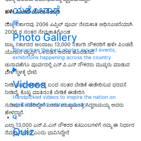
ಯಶೋಗಾಥೆ
ಹಳೇ ಪಿಂಚಣಿ ಯೋಜನೆ ಜಾರಿ
ರಾಜ್ಯ ಸರ್ಕಾರವು 2006 ಏಪ್ರಿಲ್‌ ಪೂರ್ವ ನೇಮಕಾತಿ ಅಧಿಸೂಚನೆಯಾಗಿ
2006 ರ ನಂತರ ನೇಮಕಾತಿಗೊಂಡ
Photo Gallery
ರಾಜ್ಯ ಸರ್ಕಾರದ ಅಂದಾಜು 13,000 ಸರ್ಕಾರಿ ನೌಕರರಿಗೆ ಹಳೇ ಪಿಂಚಣಿ
We capture the best photos around events,
ಯೋಜನೆ ವ್ಯಾಪ್ತಿಗೆ ಒಳಪಡಿಸಿ ಆದೇಶ ಹೊರಡಿಸಿದೆ.
exhibitions happening across the country
ಚುನಾವಣೆಗೂ ಪೂರ್ವದಲ್ಲಿ ಎನ್.ಪಿ.ಎಸ್ ನೌಕರರು ಮುಷ್ಕರು ಮಾಡುವ
ವೇಳೆ ಸ್ಥಳಕ್ಕೆ ಭೇಟಿ
Videos
ನೀಡಿ ನಾವು ಅಧಿಕಾರಕ್ಕೆ ಬಂದ ನಂತರ ಬೇಡಿಕೆ ಈಡೇರಿಸುವ ಭರವಸೆ
ನೀಡಿದ್ದೆ, ಕೊಟ್ಟ ಮಾತಿನಂತೆ ಬೇಡಿಕೆ ಈಡೇರಿಸಿ
Handpicked videos to inspire the nation on
agriculture and related industry
ನುಡಿದಂತೆ ನಡೆದಿದ್ದೇನೆ ಎಂದು ಮುಖ್ಯಮಂತ್ರಿ ಸಿದ್ದರಾಮಯ್ಯ ಅವರು
ಹೇಳಿದ್ದಾರೆ.
ಎಲ್ಲಾ 13,000 ಎನ್.ಪಿ.ಎಸ್ ನೌಕರರ ಕುಟುಂಬಗಳಿಗೆ ನಮ್ಮ ಈ ನಿರ್ಧಾರ
Quiz
ನೆಮ್ಮದಿ ನೀಡಿದೆ ಎಂದು ಭಾವಿಸಿದ್ದೇನೆ