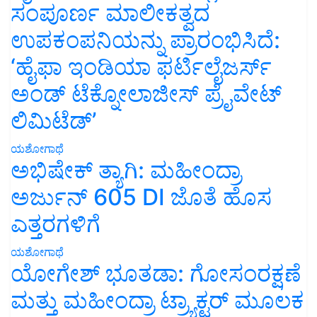
ಸಂಪೂರ್ಣ ಮಾಲೀಕತ್ವದ
ಉಪಕಂಪನಿಯನ್ನು ಪ್ರಾರಂಭಿಸಿದೆ:
‘ಹೈಫಾ ಇಂಡಿಯಾ ಫರ್ಟಿಲೈಜರ್ಸ್
ಅಂಡ್ ಟೆಕ್ನೋಲಾಜೀಸ್ ಪ್ರೈವೇಟ್
ಲಿಮಿಟೆಡ್’
ಯಶೋಗಾಥೆ
ಅಭಿಷೇಕ್ ತ್ಯಾಗಿ: ಮಹೀಂದ್ರಾ
ಅರ್ಜುನ್ 605 DI ಜೊತೆ ಹೊಸ
ಎತ್ತರಗಳಿಗೆ
ಯಶೋಗಾಥೆ
ಯೋಗೇಶ್ ಭೂತಡಾ: ಗೋಸಂರಕ್ಷಣೆ
ಮತ್ತು ಮಹೀಂದ್ರಾ ಟ್ರ್ಯಾಕ್ಟರ್ ಮೂಲಕ