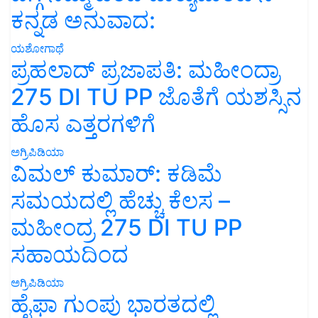
ಕನ್ನಡ ಅನುವಾದ:
ಯಶೋಗಾಥೆ
ಪ್ರಹಲಾದ್ ಪ್ರಜಾಪತಿ: ಮಹೀಂದ್ರಾ
275 DI TU PP ಜೊತೆಗೆ ಯಶಸ್ಸಿನ
ಹೊಸ ಎತ್ತರಗಳಿಗೆ
ಅಗ್ರಿಪಿಡಿಯಾ
ವಿಮಲ್ ಕುಮಾರ್: ಕಡಿಮೆ
ಸಮಯದಲ್ಲಿ ಹೆಚ್ಚು ಕೆಲಸ –
ಮಹೀಂದ್ರ 275 DI TU PP
ಸಹಾಯದಿಂದ
ಅಗ್ರಿಪಿಡಿಯಾ
ಹೈಫಾ ಗುಂಪು ಭಾರತದಲ್ಲಿ