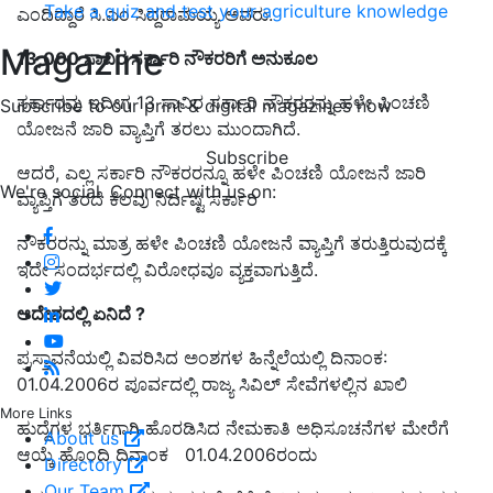
Take a quiz and test your agriculture knowledge
ಎಂದಿದ್ದಾರೆ ಸಿ.ಎಂ ಸಿದ್ದರಾಮಯ್ಯ ಅವರು.
Magazine
13,000 ಸಾವಿರ ಸರ್ಕಾರಿ ನೌಕರರಿಗೆ ಅನುಕೂಲ
ಸರ್ಕಾರವು ಇದೀಗ 13 ಸಾವಿರ ಸರ್ಕಾರಿ ನೌಕರರನ್ನು ಹಳೇ ಪಿಂಚಣಿ
Subscribe to our print & digital magazines now
ಯೋಜನೆ ಜಾರಿ ವ್ಯಾಪ್ತಿಗೆ ತರಲು ಮುಂದಾಗಿದೆ.
Subscribe
ಆದರೆ, ಎಲ್ಲ ಸರ್ಕಾರಿ ನೌಕರರನ್ನೂ ಹಳೇ ಪಿಂಚಣಿ ಯೋಜನೆ ಜಾರಿ
We're social. Connect with us on:
ವ್ಯಾಪ್ತಿಗೆ ತರದೆ ಕೆಲವು ನಿರ್ದಿಷ್ಟ ಸರ್ಕಾರಿ
ನೌಕರರನ್ನು ಮಾತ್ರ ಹಳೇ ಪಿಂಚಣಿ ಯೋಜನೆ ವ್ಯಾಪ್ತಿಗೆ ತರುತ್ತಿರುವುದಕ್ಕೆ
ಇದೇ ಸಂದರ್ಭದಲ್ಲಿ ವಿರೋಧವೂ ವ್ಯಕ್ತವಾಗುತ್ತಿದೆ.
ಆದೇಶದಲ್ಲಿ ಏನಿದೆ ?
ಪ್ರಸ್ತಾವನೆಯಲ್ಲಿ ವಿವರಿಸಿದ ಅಂಶಗಳ ಹಿನ್ನೆಲೆಯಲ್ಲಿ ದಿನಾಂಕ:
01.04.2006ರ ಪೂರ್ವದಲ್ಲಿ ರಾಜ್ಯ ಸಿವಿಲ್ ಸೇವೆಗಳಲ್ಲಿನ ಖಾಲಿ
More Links
ಹುದ್ದೆಗಳ ಭರ್ತಿಗಾಗಿ ಹೊರಡಿಸಿದ ನೇಮಕಾತಿ ಅಧಿಸೂಚನೆಗಳ ಮೇರೆಗೆ
About us
ಆಯ್ಕೆ ಹೊಂದಿ ದಿನಾಂಕ 01.04.2006ರಂದು
Directory
Our Team