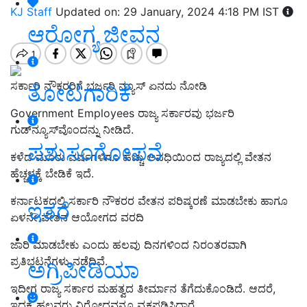
KJ Staff
Updated on: 29 January, 2024 4:18 PM IST
ಆರೋಗ್ಯ ಜೀವನ
ಸರ್ಕಾರಿ ನೌಕರರಿಗೆ ಭರ್ಜರಿ ನ್ಯೂಸ್‌ ಏನದು ನೋಡಿ
ತೋಟಗಾರಿಕೆ
Government Employees ರಾಜ್ಯ ಸರ್ಕಾರವು ಭರ್ಜರಿ
ಗುಡ್‌ನ್ಯೂಸ್‌ವೊಂದನ್ನು ನೀಡಿದೆ.
ಪಶುಸಂಗೋಪನೆ
ಕಳೆದ ಮೂರು ವರ್ಷಗಳಿಗೂ ಹೆಚ್ಚು ಅವಧಿಯಿಂದ ರಾಜ್ಯದಲ್ಲಿ ವೇತನ
ಹೆಚ್ಚಳಕ್ಕೆ ಬೇಡಿಕೆ ಇದೆ.
ಕರ್ನಾಟಕದಲ್ಲಿ ಸರ್ಕಾರಿ ನೌಕರರ ವೇತನ ಪರಿಷ್ಕರಣೆ ಮಾಡಬೇಕು ಹಾಗೂ
ಇತರೆ
ಏಳನೇ ವೇತನ ಆಯೋಗದ ವರದಿ
ಜಾರಿ ಮಾಡಬೇಕು ಎಂದು ಹಲವು ದಿನಗಳಿಂದ ನಿರಂತರವಾಗಿ
ಪ್ರತಿಭಟನೆಗಳು ನಡೆದಿವೆ.
ಅಗ್ರಿಪೀಡಿಯಾ
ಇದೀಗ ರಾಜ್ಯ ಸರ್ಕಾರ ಮಹತ್ವದ ತೀರ್ಮಾನ ತೆಗೆದುಕೊಂಡಿದೆ. ಆದರೆ,
ಇದಕ್ಕೆ ಹಲವರು ವಿರೋಧವನ್ನೂ ವ್ಯಕ್ತಪಡಿಸಿದ್ದಾರೆ.