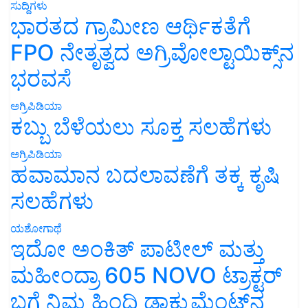
ಸುದ್ದಿಗಳು
ಭಾರತದ ಗ್ರಾಮೀಣ ಆರ್ಥಿಕತೆಗೆ
FPO ನೇತೃತ್ವದ ಅಗ್ರಿವೋಲ್ಟಾಯಿಕ್ಸ್‌ನ
ಭರವಸೆ
ಅಗ್ರಿಪಿಡಿಯಾ
ಕಬ್ಬು ಬೆಳೆಯಲು ಸೂಕ್ತ ಸಲಹೆಗಳು
ಅಗ್ರಿಪಿಡಿಯಾ
ಹವಾಮಾನ ಬದಲಾವಣೆಗೆ ತಕ್ಕ ಕೃಷಿ
ಸಲಹೆಗಳು
ಯಶೋಗಾಥೆ
ಇದೋ ಅಂಕಿತ್ ಪಾಟೀಲ್ ಮತ್ತು
ಮಹೀಂದ್ರಾ 605 NOVO ಟ್ರಾಕ್ಟರ್
ಬಗ್ಗೆ ನಿಮ್ಮ ಹಿಂದಿ ಡಾಕ್ಯುಮೆಂಟ್‌ನ