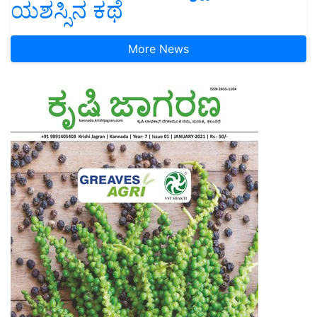
ಯಶಸ್ಸಿನ ಕಥೆ
More News