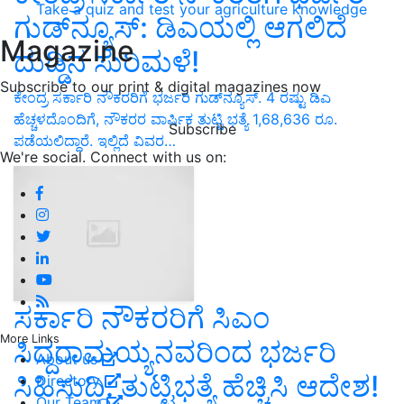
Take a quiz and test your agriculture knowledge
ಗುಡ್‌ನ್ಯೂಸ್‌: ಡಿಎಯಲ್ಲಿ ಆಗಲಿದೆ
Magazine
ದುಡ್ಡಿನ ಸುರಿಮಳೆ!
Subscribe to our print & digital magazines now
ಕೇಂದ್ರ ಸರ್ಕಾರಿ ನೌಕರರಿಗೆ ಭರ್ಜರಿ ಗುಡ್‌ನ್ಯೂಸ್‌. 4 ರಷ್ಟು ಡಿಎ
ಹೆಚ್ಚಳದೊಂದಿಗೆ, ನೌಕರರ ವಾರ್ಷಿಕ ತುಟ್ಟಿ ಭತ್ಯೆ 1,68,636 ರೂ.
Subscribe
ಪಡೆಯಲಿದ್ದಾರೆ. ಇಲ್ಲಿದೆ ವಿವರ…
We're social. Connect with us on:
ಸರ್ಕಾರಿ ನೌಕರರಿಗೆ ಸಿಎಂ
More Links
ಸಿದ್ದರಾಮಯ್ಯನವರಿಂದ ಭರ್ಜರಿ
About us
ಸಿಹಿಸುದ್ದಿ: ತುಟ್ಟಿಭತ್ಯೆ ಹೆಚ್ಚಿಸಿ ಆದೇಶ!
Directory
Our Team