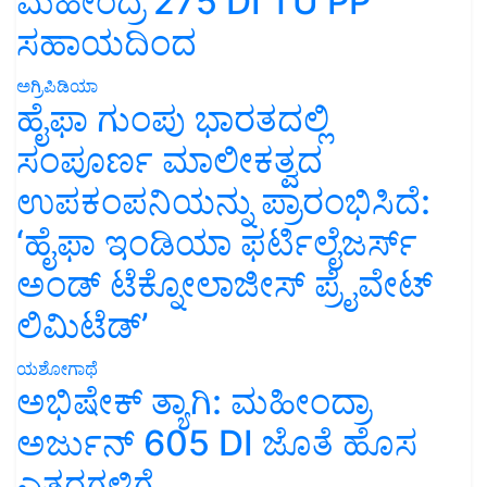
ಮಹೀಂದ್ರ 275 DI TU PP
ಸಹಾಯದಿಂದ
ಅಗ್ರಿಪಿಡಿಯಾ
ಹೈಫಾ ಗುಂಪು ಭಾರತದಲ್ಲಿ
ಸಂಪೂರ್ಣ ಮಾಲೀಕತ್ವದ
ಉಪಕಂಪನಿಯನ್ನು ಪ್ರಾರಂಭಿಸಿದೆ:
‘ಹೈಫಾ ಇಂಡಿಯಾ ಫರ್ಟಿಲೈಜರ್ಸ್
ಅಂಡ್ ಟೆಕ್ನೋಲಾಜೀಸ್ ಪ್ರೈವೇಟ್
ಲಿಮಿಟೆಡ್’
ಯಶೋಗಾಥೆ
ಅಭಿಷೇಕ್ ತ್ಯಾಗಿ: ಮಹೀಂದ್ರಾ
ಅರ್ಜುನ್ 605 DI ಜೊತೆ ಹೊಸ
ಎತ್ತರಗಳಿಗೆ