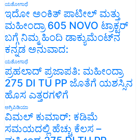
ಯಶೋಗಾಥೆ
ಇದೋ ಅಂಕಿತ್ ಪಾಟೀಲ್ ಮತ್ತು
ಮಹೀಂದ್ರಾ 605 NOVO ಟ್ರಾಕ್ಟರ್
ಬಗ್ಗೆ ನಿಮ್ಮ ಹಿಂದಿ ಡಾಕ್ಯುಮೆಂಟ್‌ನ
ಕನ್ನಡ ಅನುವಾದ:
ಯಶೋಗಾಥೆ
ಪ್ರಹಲಾದ್ ಪ್ರಜಾಪತಿ: ಮಹೀಂದ್ರಾ
275 DI TU PP ಜೊತೆಗೆ ಯಶಸ್ಸಿನ
ಹೊಸ ಎತ್ತರಗಳಿಗೆ
ಅಗ್ರಿಪಿಡಿಯಾ
ವಿಮಲ್ ಕುಮಾರ್: ಕಡಿಮೆ
ಸಮಯದಲ್ಲಿ ಹೆಚ್ಚು ಕೆಲಸ –