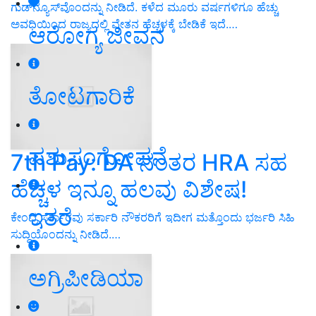
ಗುಡ್‌ನ್ಯೂಸ್‌ವೊಂದನ್ನು ನೀಡಿದೆ. ಕಳೆದ ಮೂರು ವರ್ಷಗಳಿಗೂ ಹೆಚ್ಚು
ಅವಧಿಯಿಂದ ರಾಜ್ಯದಲ್ಲಿ ವೇತನ ಹೆಚ್ಚಳಕ್ಕೆ ಬೇಡಿಕೆ ಇದೆ.…
ಆರೋಗ್ಯ ಜೀವನ
ತೋಟಗಾರಿಕೆ
ಪಶುಸಂಗೋಪನೆ
7th Pay: DA ನಂತರ HRA ಸಹ
ಹೆಚ್ಚಳ ಇನ್ನೂ ಹಲವು ವಿಶೇಷ!
ಇತರೆ
ಕೇಂದ್ರ ಸರ್ಕಾರವು ಸರ್ಕಾರಿ ನೌಕರರಿಗೆ ಇದೀಗ ಮತ್ತೊಂದು ಭರ್ಜರಿ ಸಿಹಿ
ಸುದ್ದಿಯೊಂದನ್ನು ನೀಡಿದೆ.…
ಅಗ್ರಿಪೀಡಿಯಾ