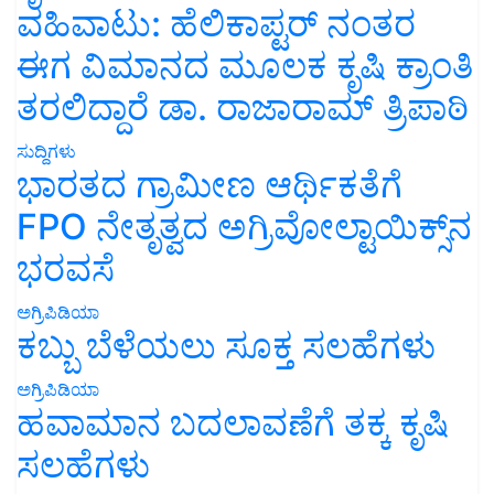
ವಹಿವಾಟು: ಹೆಲಿಕಾಪ್ಟರ್ ನಂತರ
ಈಗ ವಿಮಾನದ ಮೂಲಕ ಕೃಷಿ ಕ್ರಾಂತಿ
ತರಲಿದ್ದಾರೆ ಡಾ. ರಾಜಾರಾಮ್ ತ್ರಿಪಾಠಿ
ಸುದ್ದಿಗಳು
ಭಾರತದ ಗ್ರಾಮೀಣ ಆರ್ಥಿಕತೆಗೆ
FPO ನೇತೃತ್ವದ ಅಗ್ರಿವೋಲ್ಟಾಯಿಕ್ಸ್‌ನ
ಭರವಸೆ
ಅಗ್ರಿಪಿಡಿಯಾ
ಕಬ್ಬು ಬೆಳೆಯಲು ಸೂಕ್ತ ಸಲಹೆಗಳು
ಅಗ್ರಿಪಿಡಿಯಾ
ಹವಾಮಾನ ಬದಲಾವಣೆಗೆ ತಕ್ಕ ಕೃಷಿ
ಸಲಹೆಗಳು