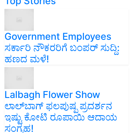
Top Stories
Government Employees
ಸರ್ಕಾರಿ ನೌಕರರಿಗೆ ಬಂಪರ್‌ ಸುದ್ದಿ:
ಹಣದ ಮಳೆ!
Lalbagh Flower Show
ಲಾಲ್‌ಬಾಗ್ ಫಲಪುಷ್ಪ ಪ್ರದರ್ಶನ
ಇಷ್ಟು ಕೋಟಿ ರೂಪಾಯಿ ಆದಾಯ
ಸಂಗ್ರಹ!