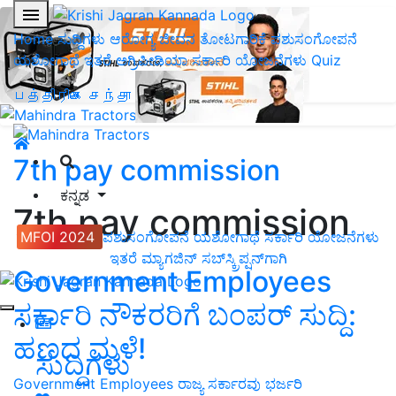
Home
ಸುದ್ದಿಗಳು
ಆರೋಗ್ಯ ಜೀವನ
ತೋಟಗಾರಿಕೆ
ಪಶುಸಂಗೋಪನೆ
ಯಶೋಗಾಥೆ
ಇತರೆ
ಅಗ್ರಿಪೀಡಿಯಾ
ಸರ್ಕಾರಿ ಯೋಜನೆಗಳು
Quiz
பத்திரிகை சந்தா
7th pay commission
ಕನ್ನಡ
7th pay commission
MFOI 2024
ಪಶುಸಂಗೋಪನೆ
ಯಶೋಗಾಥೆ
ಸರ್ಕಾರಿ ಯೋಜನೆಗಳು
ಇತರೆ
ಮ್ಯಾಗಜಿನ್‌ ಸಬ್‌ಸ್ಕ್ರಿಪ್ಷನ್‌ಗಾಗಿ
Government Employees
ಸರ್ಕಾರಿ ನೌಕರರಿಗೆ ಬಂಪರ್‌ ಸುದ್ದಿ:
ಹಣದ ಮಳೆ!
ಸುದ್ದಿಗಳು
Government Employees ರಾಜ್ಯ ಸರ್ಕಾರವು ಭರ್ಜರಿ