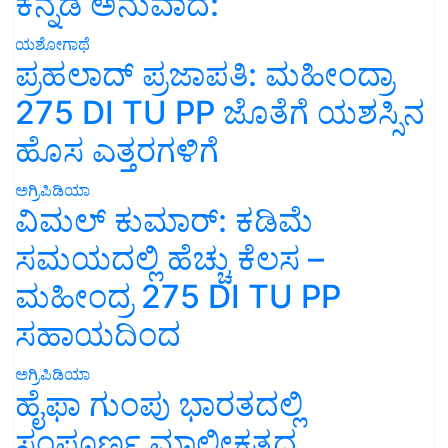
ಕನ್ನಡ ಅನುವಾದ:
ಯಶೋಗಾಥೆ
ಪ್ರಹಲಾದ್ ಪ್ರಜಾಪತಿ: ಮಹೀಂದ್ರಾ
275 DI TU PP ಜೊತೆಗೆ ಯಶಸ್ಸಿನ
ಹೊಸ ಎತ್ತರಗಳಿಗೆ
ಅಗ್ರಿಪಿಡಿಯಾ
ವಿಮಲ್ ಕುಮಾರ್: ಕಡಿಮೆ
ಸಮಯದಲ್ಲಿ ಹೆಚ್ಚು ಕೆಲಸ –
ಮಹೀಂದ್ರ 275 DI TU PP
ಸಹಾಯದಿಂದ
ಅಗ್ರಿಪಿಡಿಯಾ
ಹೈಫಾ ಗುಂಪು ಭಾರತದಲ್ಲಿ
ಸಂಪೂರ್ಣ ಮಾಲೀಕತ್ವದ