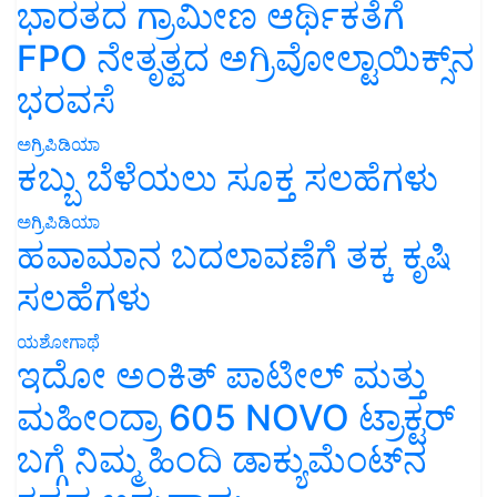
ಭಾರತದ ಗ್ರಾಮೀಣ ಆರ್ಥಿಕತೆಗೆ
FPO ನೇತೃತ್ವದ ಅಗ್ರಿವೋಲ್ಟಾಯಿಕ್ಸ್‌ನ
ಭರವಸೆ
ಅಗ್ರಿಪಿಡಿಯಾ
ಕಬ್ಬು ಬೆಳೆಯಲು ಸೂಕ್ತ ಸಲಹೆಗಳು
ಅಗ್ರಿಪಿಡಿಯಾ
ಹವಾಮಾನ ಬದಲಾವಣೆಗೆ ತಕ್ಕ ಕೃಷಿ
ಸಲಹೆಗಳು
ಯಶೋಗಾಥೆ
ಇದೋ ಅಂಕಿತ್ ಪಾಟೀಲ್ ಮತ್ತು
ಮಹೀಂದ್ರಾ 605 NOVO ಟ್ರಾಕ್ಟರ್
ಬಗ್ಗೆ ನಿಮ್ಮ ಹಿಂದಿ ಡಾಕ್ಯುಮೆಂಟ್‌ನ