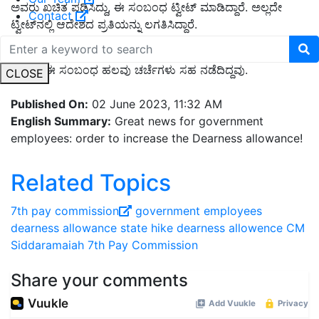
ಅವರು ಖಚಿತ ಪಡಿಸಿದ್ದು, ಈ ಸಂಬಂಧ ಟ್ವೀಟ್‌ ಮಾಡಿದ್ದಾರೆ. ಅಲ್ಲದೇ
Contact
ಟ್ವೀಟ್‌ನಲ್ಲಿ ಆದೇಶದ ಪ್ರತಿಯನ್ನು ಲಗತಿಸಿದ್ದಾರೆ.
ತುಟ್ಟಿ ಭತ್ಯೆ ಹೆಚ್ಚಳ ಮಾಡುವ ಸಂಬಂಧ ಸರ್ಕಾರಿ ನೌಕರರಿಂದ ಬೇಡಿಕೆ ಇತ್ತು.
ಅಲ್ಲದೇ ಈ ಸಂಬಂಧ ಹಲವು ಚರ್ಚೆಗಳು ಸಹ ನಡೆದಿದ್ದವು.
CLOSE
Published On:
02 June 2023, 11:32 AM
English Summary:
Great news for government
employees: order to increase the Dearness allowance!
Related Topics
7th pay commission
government employees
dearness allowance
state hike dearness allowence
CM
Siddaramaiah
7th Pay Commission
Share your comments