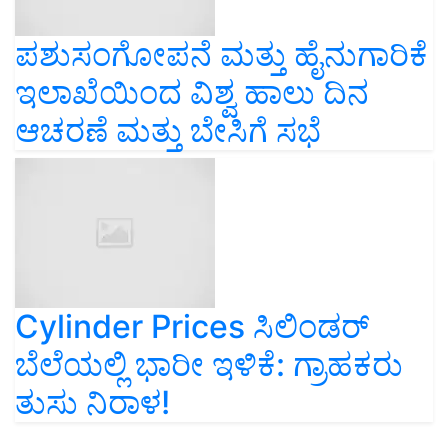
ಪಶುಸಂಗೋಪನೆ ಮತ್ತು ಹೈನುಗಾರಿಕೆ
ಇಲಾಖೆಯಿಂದ ವಿಶ್ವ ಹಾಲು ದಿನ
ಆಚರಣೆ ಮತ್ತು ಬೇಸಿಗೆ ಸಭೆ
Cylinder Prices ಸಿಲಿಂಡರ್‌
ಬೆಲೆಯಲ್ಲಿ ಭಾರೀ ಇಳಿಕೆ: ಗ್ರಾಹಕರು
ತುಸು ನಿರಾಳ!