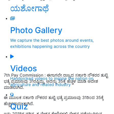
ಯಶೋಗಾಥೆ
Photo Gallery
We capture the best photos around events,
exhibitions happening across the country
Videos
7th Pay Commission
:
ಈಗಾಗಲೇ ರಾಜ್ಯದ ಸರ್ಕಾರಿ ನೌಕರರ ತುಟ್ಟಿ
Handpicked videos to inspire the nation on
ಭತ್ಯೆ ಪ್ರಮಾಣವು 31ರಷ್ಟಿದ್ದು, ಅದನ್ನು 35ಕ್ಕೆ ಹೆಚ್ಚಳ ಮಾಡಿ ಆದೇಶ
agriculture and related industry
ಮಾಡಲಾಗಿದೆ.
ಈ ಮೂಲಕ ಸರ್ಕಾರಿ ನೌಕರರ ತುಟ್ಟಿ ಭತ್ಯೆ ಪ್ರಮಾಣವು 31ರಿಂದ 35ಕ್ಕೆ
ಹೆಚ್ಚಳವಾದಂತಾಗಿದೆ.
Quiz
ಇನ್ನು 2018ರ ಪರಿಷ್ಕೃತ ವೇತನ ಶ್ರೇಣಿಗಳಲ್ಲಿ ವೇತನ ಪಡೆಯುತ್ತಿರುವ