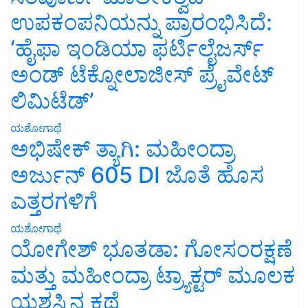
ಉಪಕಂಪನಿಯನ್ನು ಪ್ರಾರಂಭಿಸಿದೆ:
‘ಹೈಫಾ ಇಂಡಿಯಾ ಫರ್ಟಿಲೈಜರ್ಸ್
ಅಂಡ್ ಟೆಕ್ನೋಲಾಜೀಸ್ ಪ್ರೈವೇಟ್
ಲಿಮಿಟೆಡ್’
ಯಶೋಗಾಥೆ
ಅಭಿಷೇಕ್ ತ್ಯಾಗಿ: ಮಹೀಂದ್ರಾ
ಅರ್ಜುನ್ 605 DI ಜೊತೆ ಹೊಸ
ಎತ್ತರಗಳಿಗೆ
ಯಶೋಗಾಥೆ
ಯೋಗೇಶ್ ಭೂತಡಾ: ಗೋಸಂರಕ್ಷಣೆ
ಮತ್ತು ಮಹೀಂದ್ರಾ ಟ್ರ್ಯಾಕ್ಟರ್ ಮೂಲಕ
ಯಶಸ್ಸಿನ ಕಥೆ