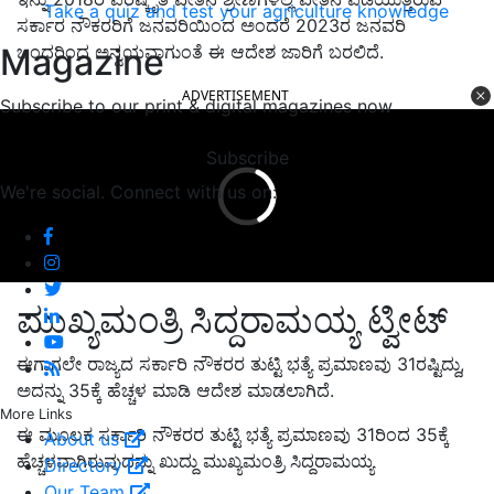
Take a quiz and test your agriculture knowledge
ಸರ್ಕಾರ ನೌಕರರಿಗೆ ಜನವರಿಯಿಂದ ಅಂದರೆ 2023ರ ಜನವರಿ
Magazine
ಒಂದರಿಂದ ಅನ್ವಯವಾಗುಂತೆ ಈ ಆದೇಶ ಜಾರಿಗೆ ಬರಲಿದೆ.
ADVERTISEMENT
Subscribe to our print & digital magazines now
Subscribe
We're social. Connect with us on:
ಮುಖ್ಯಮಂತ್ರಿ ಸಿದ್ದರಾಮಯ್ಯ ಟ್ವೀಟ್
ಈಗಾಗಲೇ ರಾಜ್ಯದ ಸರ್ಕಾರಿ ನೌಕರರ ತುಟ್ಟಿ ಭತ್ಯೆ ಪ್ರಮಾಣವು 31ರಷ್ಟಿದ್ದು,
ಅದನ್ನು 35ಕ್ಕೆ ಹೆಚ್ಚಳ ಮಾಡಿ ಆದೇಶ ಮಾಡಲಾಗಿದೆ.
More Links
ಈ ಮೂಲಕ ಸರ್ಕಾರಿ ನೌಕರರ ತುಟ್ಟಿ ಭತ್ಯೆ ಪ್ರಮಾಣವು 31ರಿಂದ 35ಕ್ಕೆ
About us
ಹೆಚ್ಚಳವಾಗಿರುವುದನ್ನು ಖುದ್ದು ಮುಖ್ಯಮಂತ್ರಿ ಸಿದ್ದರಾಮಯ್ಯ
Directory
Our Team