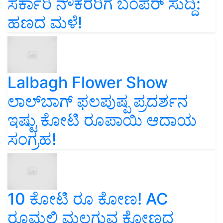
ಸರ್ಕಾರಿ ನೌಕರರಿಗೆ ಬಂಪರ್‌ ಸುದ್ದಿ:
ಹಣದ ಮಳೆ!
Lalbagh Flower Show
ಲಾಲ್‌ಬಾಗ್ ಫಲಪುಷ್ಪ ಪ್ರದರ್ಶನ
ಇಷ್ಟು ಕೋಟಿ ರೂಪಾಯಿ ಆದಾಯ
ಸಂಗ್ರಹ!
10 ಕೋಟಿ ರೂ ಕೋಣ! AC
ರೂಮಲ್ಲಿ ಮಲಗುವ ಕೋಣದ