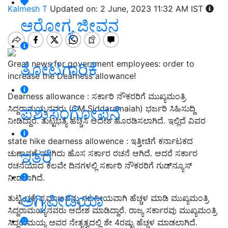
Kalmesh T
Updated on: 2 June, 2023 11:32 AM IST
ಆರೋಗ್ಯ ಜೀವನ
Great news for government employees: order to
ತೋಟಗಾರಿಕೆ
increase the Dearness allowance!
Dearness allowance : ಸರ್ಕಾರಿ ನೌಕರರಿಗೆ ಮುಖ್ಯಮಂತ್ರಿ
ಪಶುಸಂಗೋಪನೆ
ಸಿದ್ದರಾಮಯ್ಯನವರು (
CM Siddaramaiah
)
ಭರ್ಜರಿ ಸಿಹಿಸುದ್ದಿ
ನೀಡಿದ್ದಾರೆ. ತುಟ್ಟಿಭತ್ಯೆ ಹೆಚ್ಚಿಸಿ ಆದೇಶ ಹೊರಡಿಸಲಾಗಿದೆ. ಇಲ್ಲಿದೆ ವಿವರ
state hike dearness allowence
:
ಇತ್ತೀಚಿಗೆ ಕರ್ನಾಟಕದ
ಇತರೆ
ಚುಣಾವಣೆ ಮುಗಿದು ಹೊಸ ಸರ್ಕಾರ ರಚನೆ ಆಗಿದೆ. ಆದರೆ ಸರ್ಕಾರ
ರಚನೆಯಾದ ಕೆಲವೇ ದಿನಗಳಲ್ಲಿ ಸರ್ಕಾರಿ ನೌಕರರಿಗೆ ಗುಡ್‌ನ್ಯೂಸ್‌
ನೀಡಲಾಗಿದೆ.
ಅಗ್ರಿಪೀಡಿಯಾ
ತುಟ್ಟಿ ಭತ್ಯೆ ಪ್ರಮಾಣವನ್ನು ಗಣನೀಯವಾಗಿ ಹೆಚ್ಚಳ ಮಾಡಿ ಮುಖ್ಯಮಂತ್ರಿ
ಸಿದ್ದರಾಮಯ್ಯನವರು ಆದೇಶ ಮಾಡಿದ್ದಾರೆ. ರಾಜ್ಯ ಸರ್ಕಾರವು ಮುಖ್ಯಮಂತ್ರಿ
ಸಿದ್ದರಾಮಯ್ಯ ಅವರ ನೇತೃತ್ವದಲ್ಲಿ ಶೇ 4ರಷ್ಟು ಹೆಚ್ಚಳ ಮಾಡಲಾಗಿದೆ.