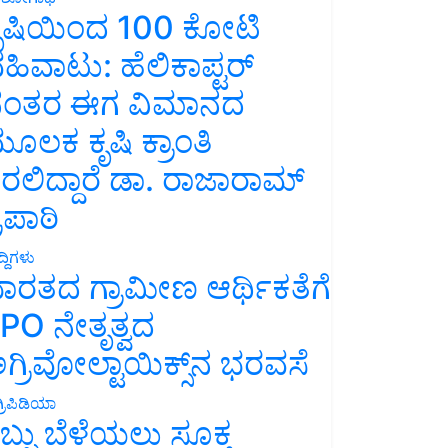
ೃಷಿಯಿಂದ 100 ಕೋಟಿ
ಹಿವಾಟು: ಹೆಲಿಕಾಪ್ಟರ್
ಂತರ ಈಗ ವಿಮಾನದ
ೂಲಕ ಕೃಷಿ ಕ್ರಾಂತಿ
ರಲಿದ್ದಾರೆ ಡಾ. ರಾಜಾರಾಮ್
್ರಿಪಾಠಿ
್ದಿಗಳು
ಾರತದ ಗ್ರಾಮೀಣ ಆರ್ಥಿಕತೆಗೆ
PO ನೇತೃತ್ವದ
ಗ್ರಿವೋಲ್ಟಾಯಿಕ್ಸ್‌ನ ಭರವಸೆ
್ರಿಪಿಡಿಯಾ
ಬ್ಬು ಬೆಳೆಯಲು ಸೂಕ್ತ