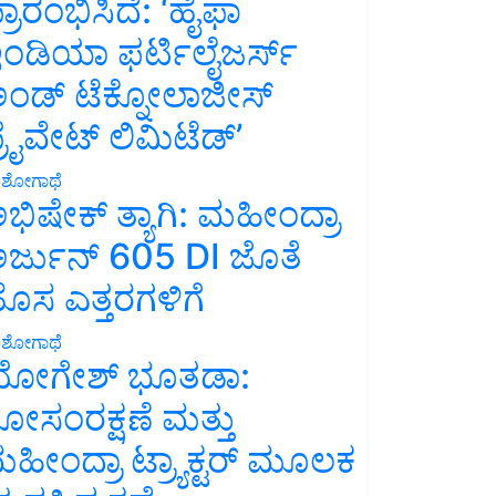
್ರಾರಂಭಿಸಿದೆ: ‘ಹೈಫಾ
ಂಡಿಯಾ ಫರ್ಟಿಲೈಜರ್ಸ್
ಂಡ್ ಟೆಕ್ನೋಲಾಜೀಸ್
್ರೈವೇಟ್ ಲಿಮಿಟೆಡ್’
ಶೋಗಾಥೆ
ಭಿಷೇಕ್ ತ್ಯಾಗಿ: ಮಹೀಂದ್ರಾ
ರ್ಜುನ್ 605 DI ಜೊತೆ
ೊಸ ಎತ್ತರಗಳಿಗೆ
ಶೋಗಾಥೆ
ೋಗೇಶ್ ಭೂತಡಾ:
ೋಸಂರಕ್ಷಣೆ ಮತ್ತು
ಹೀಂದ್ರಾ ಟ್ರ್ಯಾಕ್ಟರ್ ಮೂಲಕ