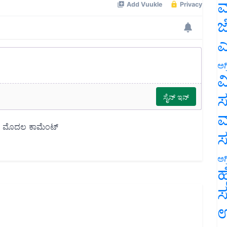
ಮ
ಜ
ಎ
ಅಗ
ವ
ಸ
ಮ
ಅಗ
ಹ
ಸ
ಉ