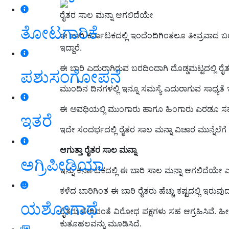
ರೈತರ ಸಾಲ ಮನ್ನಾ ಆಗಲಿದೆಯೇ
ತೋಟಗಾರಿಕೆ
ಈ ಬಾರಿ ಕರ್ನಾಟಕದಲ್ಲಿ ಇಂದೆಂದಿಗಿಂತಲೂ ತೀವ್ರವಾದ ಬರ 
ಇದ್ದಾರೆ.
ಈ ಬಾರಿ ಎದುರಾಗಿರುವ ಬರದಿಂದಾಗಿ ದೊಡ್ಡಮಟ್ಟದಲ್ಲಿ ರೈತರ
ಪಶುಸಂಗೋಪನೆ
ಮುಂದಿನ ದಿನಗಳಲ್ಲಿ ಇನ್ನೂ ಸಮಸ್ಯೆ ಎದುರಾಗುವ ಸಾಧ್ಯತೆ 
ಈ ಅವಧಿಯಲ್ಲಿ ಮುಂಗಾರು ಹಾಗೂ ಹಿಂಗಾರು ಎರಡೂ ಸಹ ರೈತ
ಇತರೆ
ಇದೇ ಸಂದರ್ಭದಲ್ಲಿ ರೈತರ ಸಾಲ ಮನ್ನಾ ವಿಚಾರ ಮುನ್ನೆಲೆಗೆ
ಆಗುತ್ತಾ ರೈತರ ಸಾಲ ಮನ್ನಾ
ಅಗ್ರಿಪೀಡಿಯಾ
ಇನ್ನು ಕರ್ನಾಟಕದಲ್ಲಿ ಈ ಬಾರಿ ಸಾಲ ಮನ್ನಾ ಆಗಲಿದೆಯೇ ಎನ್
ಕಳೆದ ಬಾರಿಗಿಂತ ಈ ಬಾರಿ ರೈತರು ಹೆಚ್ಚು ಕಷ್ಟದಲ್ಲಿ ಇ
ಯಶೋಗಾಥೆ
ರೈತರು ಸೇರಿದಂತೆ ವಿರೋಧ ಪಕ್ಷಗಳು ಸಹ ಆಗ್ರಹಿಸಿವೆ. ಹ
ಕುತೂಹಲವನ್ನು ಮೂಡಿಸಿದೆ.