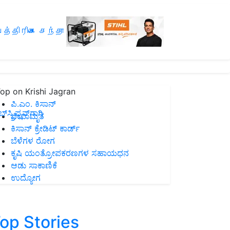
த்திரிகை சந்தா
op on Krishi Jagran
ಪಿ.ಎಂ. ಕಿಸಾನ್
ಸ್ಕ್ರಿಪ್ಷನ್‌ಗಾಗಿ
ಜೀವಾಮೃತ
ಕಿಸಾನ್ ಕ್ರೇಡಿಟ್ ಕಾರ್ಡ್
ಬೆಳೆಗಳ ರೋಗ
ಕೃಷಿ ಯಂತ್ರೋಪಕರಣಗಳ ಸಹಾಯಧನ
ಆಡು ಸಾಕಾಣಿಕೆ
ಉದ್ಯೋಗ
op Stories