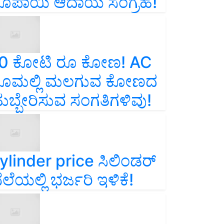
ೂಪಾಯಿ ಆದಾಯ ಸಂಗ್ರಹ!
0 ಕೋಟಿ ರೂ ಕೋಣ! AC
ೂಮಲ್ಲಿ ಮಲಗುವ ಕೋಣದ
ುಬ್ಬೇರಿಸುವ ಸಂಗತಿಗಳಿವು!
ylinder price ಸಿಲಿಂಡರ್‌
ೆಲೆಯಲ್ಲಿ ಭರ್ಜರಿ ಇಳಿಕೆ!