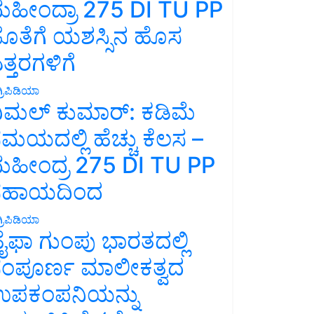
ಹೀಂದ್ರಾ 275 DI TU PP
ೊತೆಗೆ ಯಶಸ್ಸಿನ ಹೊಸ
ತ್ತರಗಳಿಗೆ
್ರಿಪಿಡಿಯಾ
ಿಮಲ್ ಕುಮಾರ್: ಕಡಿಮೆ
ಮಯದಲ್ಲಿ ಹೆಚ್ಚು ಕೆಲಸ –
ಹೀಂದ್ರ 275 DI TU PP
ಸಹಾಯದಿಂದ
್ರಿಪಿಡಿಯಾ
ೈಫಾ ಗುಂಪು ಭಾರತದಲ್ಲಿ
ಂಪೂರ್ಣ ಮಾಲೀಕತ್ವದ
ಪಕಂಪನಿಯನ್ನು