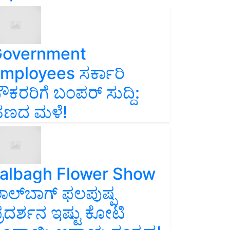
overnment
mployees ಸರ್ಕಾರಿ
ೌಕರರಿಗೆ ಬಂಪರ್‌ ಸುದ್ದಿ:
ಣದ ಮಳೆ!
albagh Flower Show
ಾಲ್‌ಬಾಗ್ ಫಲಪುಷ್ಪ
್ರದರ್ಶನ ಇಷ್ಟು ಕೋಟಿ