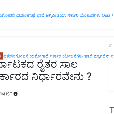
ಂಗೋಪನೆ
ಯಶೋಗಾಥೆ
ಇತರೆ
ಅಗ್ರಿಪೀಡಿಯಾ
ಸರ್ಕಾರಿ ಯೋಜನೆಗಳು
Quiz
ப
#T
4
ಪಶುಸಂಗೋಪನೆ
ಯಶೋಗಾಥೆ
ಸರ್ಕಾರಿ ಯೋಜನೆಗಳು
ಇತರೆ
ಮ್ಯಾಗಜಿನ್‌ ಸಬ್‌
್ನಾಟಕದ ರೈತರ ಸಾಲ
ರ್ಕಾರದ ನಿರ್ಧಾರವೇನು ?
 PM IST
T