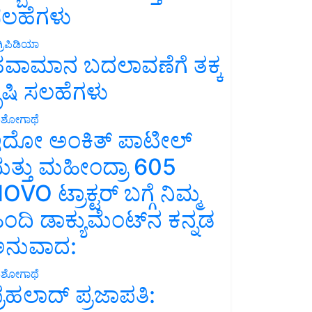
ಲಹೆಗಳು
್ರಿಪಿಡಿಯಾ
ವಾಮಾನ ಬದಲಾವಣೆಗೆ ತಕ್ಕ
ೃಷಿ ಸಲಹೆಗಳು
ಶೋಗಾಥೆ
ದೋ ಅಂಕಿತ್ ಪಾಟೀಲ್
ತ್ತು ಮಹೀಂದ್ರಾ 605
OVO ಟ್ರಾಕ್ಟರ್ ಬಗ್ಗೆ ನಿಮ್ಮ
ಿಂದಿ ಡಾಕ್ಯುಮೆಂಟ್‌ನ ಕನ್ನಡ
ನುವಾದ:
ಶೋಗಾಥೆ
್ರಹಲಾದ್ ಪ್ರಜಾಪತಿ: