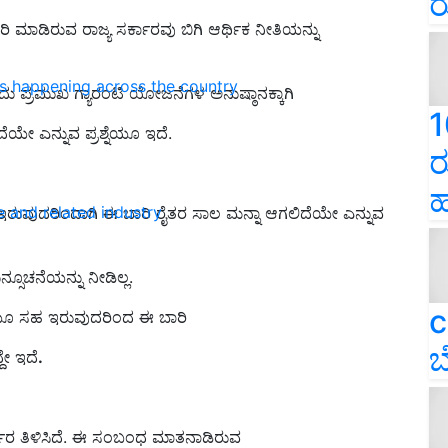
ರ
ಿ ಮಾಡಿರುವ ರಾಜ್ಯ ಸರ್ಕಾರವು ಬಿಗಿ ಆರ್ಥಿಕ ನೀತಿಯನ್ನು
ns happening across the country
ದು ಪ್ರಮುಖ ಗ್ಯಾರಂಟಿ ಯೋಜನೆಗಳ ಅನುಷ್ಠಾನಕ್ಕಾಗಿ
1
ಯೇ ಎನ್ನುವ ಪ್ರಶ್ನೆಯೂ ಇದೆ.
ರ
ಹ
e and related industry
 ಇರುವುದರಿಂದಾಗಿ ಈ ಬಾರಿ ರೈತರ ಸಾಲ ಮನ್ನಾ ಆಗಲಿದೆಯೇ ಎನ್ನುವ
ಸೂಚನೆಯನ್ನು ನೀಡಿಲ್ಲ.
c
ಣೆಯೂ ಸಹ ಇರುವುದರಿಂದ ಈ ಬಾರಿ
ಬ
ೇ ಇದೆ
.
ಕಾರ ತಿಳಿಸಿದೆ. ಈ ಸಂಬಂಧ ಮಾತನಾಡಿರುವ