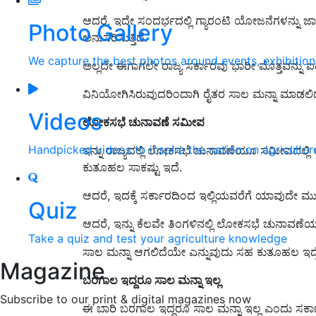
ಆದರೆ, ಇದೇ ಸಂದರ್ಭದಲ್ಲಿ ಗ್ಯಾರಂಟಿ ಯೋಜನೆಗಳನ್ನು ಜಾರ
Photo Gallery
ಅನುಸರಿಸುತ್ತಿದೆ.
We capture the best photos around events, exhibitio
ಅಲ್ಲದೇ ಈಗಾಗಲೇ ರಾಜ್ಯ ಸರ್ಕಾರವು ಭಾರೀ ಮೊತ್ತವನ್ನು ಐ
ವಿನಿಯೋಗಿಸಿರುವುದರಿಂದಾಗಿ ರೈತರ ಸಾಲ ಮನ್ನಾ ಮಾಡಲಿದೆ
Videos
ಲೋಕಸಭೆ ಚುನಾವಣೆ ಸಮೀಪ
Handpicked videos to inspire the nation on agricultur
ಇನ್ನು ರಾಜ್ಯದಲ್ಲಿ ಲೋಕಸಭೆ ಚುನಾವಣೆಯೂ ಸಮೀಪದಲ್ಲಿ
ಕುತೂಹಲ ಸಾಕಷ್ಟು ಇದೆ.
ಆದರೆ, ಇದಕ್ಕೆ ಸರ್ಕಾರದಿಂದ ಇಲ್ಲಿಯವರೆಗೆ ಯಾವುದೇ ಮುನ್
Quiz
ಆದರೆ, ಇನ್ನು ಕೆಲವೇ ತಿಂಗಳಿನಲ್ಲಿ ಲೋಕಸಭೆ ಚುನಾವ
Take a quiz and test your agriculture knowledge
ಸಾಲ ಮನ್ನಾ ಆಗಲಿದೆಯೇ ಎನ್ನುವುದು ಸಹ ಕುತೂಹಲ ಇದ್ದ
Magazine
ಬರಗಾಲ ಇದ್ದರೂ ಸಾಲ ಮನ್ನಾ ಇಲ್ಲ
Subscribe to our print & digital magazines now
ಈ ಬಾರಿ ಬರಗಾಲ ಇದ್ದರೂ ಸಾಲ ಮನ್ನಾ ಇಲ್ಲ ಎಂದು ಸರ್