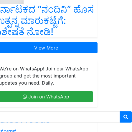
ರ್ನಾಟಕದ “ನಂದಿನಿ” ಹೊಸ
ತ್ಪನ್ನ ಮಾರುಕಟ್ಟೆಗೆ:
ಿಶೇಷತೆ ನೋಡಿ!
View More
We're on WhatsApp! Join our WhatsApp
group and get the most important
updates you need. Daily.
Join on WhatsApp
atest feeds
ಶೋಗಾಥೆ