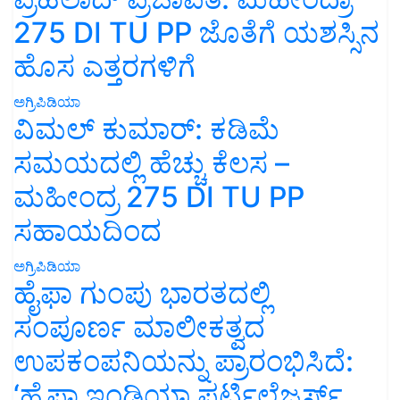
275 DI TU PP ಜೊತೆಗೆ ಯಶಸ್ಸಿನ
ಹೊಸ ಎತ್ತರಗಳಿಗೆ
ಅಗ್ರಿಪಿಡಿಯಾ
ವಿಮಲ್ ಕುಮಾರ್: ಕಡಿಮೆ
ಸಮಯದಲ್ಲಿ ಹೆಚ್ಚು ಕೆಲಸ –
ಮಹೀಂದ್ರ 275 DI TU PP
ಸಹಾಯದಿಂದ
ಅಗ್ರಿಪಿಡಿಯಾ
ಹೈಫಾ ಗುಂಪು ಭಾರತದಲ್ಲಿ
ಸಂಪೂರ್ಣ ಮಾಲೀಕತ್ವದ
ಉಪಕಂಪನಿಯನ್ನು ಪ್ರಾರಂಭಿಸಿದೆ:
‘ಹೈಫಾ ಇಂಡಿಯಾ ಫರ್ಟಿಲೈಜರ್ಸ್