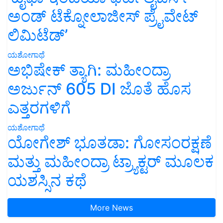
ಅಂಡ್ ಟೆಕ್ನೋಲಾಜೀಸ್ ಪ್ರೈವೇಟ್
ಲಿಮಿಟೆಡ್’
ಯಶೋಗಾಥೆ
ಅಭಿಷೇಕ್ ತ್ಯಾಗಿ: ಮಹೀಂದ್ರಾ
ಅರ್ಜುನ್ 605 DI ಜೊತೆ ಹೊಸ
ಎತ್ತರಗಳಿಗೆ
ಯಶೋಗಾಥೆ
ಯೋಗೇಶ್ ಭೂತಡಾ: ಗೋಸಂರಕ್ಷಣೆ
ಮತ್ತು ಮಹೀಂದ್ರಾ ಟ್ರ್ಯಾಕ್ಟರ್ ಮೂಲಕ
ಯಶಸ್ಸಿನ ಕಥೆ
More News