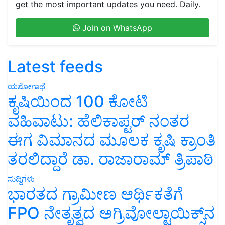
get the most important updates you need. Daily.
Join on WhatsApp
Latest feeds
ಯಶೋಗಾಥೆ
ಕೃಷಿಯಿಂದ 100 ಕೋಟಿ
ವಹಿವಾಟು: ಹೆಲಿಕಾಪ್ಟರ್ ನಂತರ
ಈಗ ವಿಮಾನದ ಮೂಲಕ ಕೃಷಿ ಕ್ರಾಂತಿ
ತರಲಿದ್ದಾರೆ ಡಾ. ರಾಜಾರಾಮ್ ತ್ರಿಪಾಠಿ
ಸುದ್ದಿಗಳು
ಭಾರತದ ಗ್ರಾಮೀಣ ಆರ್ಥಿಕತೆಗೆ
FPO ನೇತೃತ್ವದ ಅಗ್ರಿವೋಲ್ಟಾಯಿಕ್ಸ್‌ನ