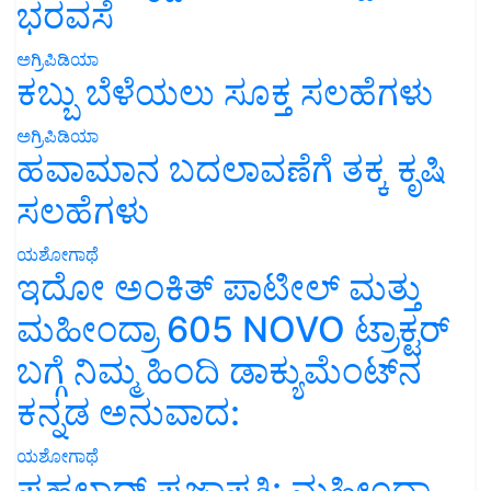
ಭರವಸೆ
ಅಗ್ರಿಪಿಡಿಯಾ
ಕಬ್ಬು ಬೆಳೆಯಲು ಸೂಕ್ತ ಸಲಹೆಗಳು
ಅಗ್ರಿಪಿಡಿಯಾ
ಹವಾಮಾನ ಬದಲಾವಣೆಗೆ ತಕ್ಕ ಕೃಷಿ
ಸಲಹೆಗಳು
ಯಶೋಗಾಥೆ
ಇದೋ ಅಂಕಿತ್ ಪಾಟೀಲ್ ಮತ್ತು
ಮಹೀಂದ್ರಾ 605 NOVO ಟ್ರಾಕ್ಟರ್
ಬಗ್ಗೆ ನಿಮ್ಮ ಹಿಂದಿ ಡಾಕ್ಯುಮೆಂಟ್‌ನ
ಕನ್ನಡ ಅನುವಾದ:
ಯಶೋಗಾಥೆ
ಪ್ರಹಲಾದ್ ಪ್ರಜಾಪತಿ: ಮಹೀಂದ್ರಾ