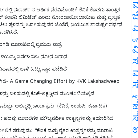
ಮ
17 ರಲ್ಲಿ ನಬಾರ್ಡ್ ನ ಆರ್ಥಿಕ ನೆರವಿನೊಂದಿಗೆ ಕೆವಿಕೆ ಕೊಡಗು ತಾಂತ್ರಿಕ
ಡ್ಯೂಸರ್ ಕಂಪನಿ ಲಿಮಿಟೆಡ್ ಎಂದು ನೋಂದಾಯಿಸಲಾಯಿತು ಮತ್ತು ಪ್ರಸ್ತುತ
ಜ
ಲಿ ಕಚೇರಿ ಸ್ಥಳವನ್ನು ಒದಗಿಸುವುದರ ಜೊತೆಗೆ, ನಿಯಮಿತ ಸಾಮರ್ಥ್ಯ ವರ್ಧನೆ
ಒದಗಿಸಿದೆ.
ಎ
ಗಡಿ ಮಾರಾಟದಲ್ಲಿ ಪ್ರಮುಖ ಪಾತ್ರ.
ಅಗ
ವ
ಾವಳಿಯನ್ನು ನಿರ್ವಹಿಸಲು ನವೀನ ವಿಧಾನ
ಸ
ಾನದಲ್ಲಿ ಬಾಳೆ ಹಿಟ್ಟು ಸ್ಥಾನ ಪಡೆದಿದೆ
ಮ
ಲಾಗಿದೆ- A Game Changing Effort by KVK Lakshadweep
್ನು ಬಳಸುವಲ್ಲಿ ಕೆವಿಕೆ-ಲಕ್ಷದ್ವೀಪ ಮುಂಚೂಣಿಯಲ್ಲಿದೆ
ಅಗ
ಮರ್ಥ್ಯ ಅಭಿವೃದ್ಧಿ ಕಾರ್ಯಕ್ರಮ (ಕೆವಿಕೆ, ಉಡುಪಿ, ಕರ್ನಾಟಕ)
ಹ
್ಕಿ): ಹಲವು ಮಸಾಲೆಗಳ ಮೌಲ್ಯವರ್ಧಿತ ಉತ್ಪನ್ನಗಳನ್ನು ತಯಾರಿಸಿದೆ
ಸ
ಬಾಗಿಲಿಗೆ ತರುವುದು: "ಕೆವಿಕೆ ಮತ್ತು ರೈತರ ಉತ್ಪನ್ನಗಳನ್ನು ಮಾರಾಟ
ಉ
ನ್ನು ಒಳಗೊಳ್ಳುವ ಮೂಲಕ ಐಸಿಎಆರ್-ಅಟಾರಿ ಅಭಿವೃದ್ಧಿಪಡಿಸಿದೆ.