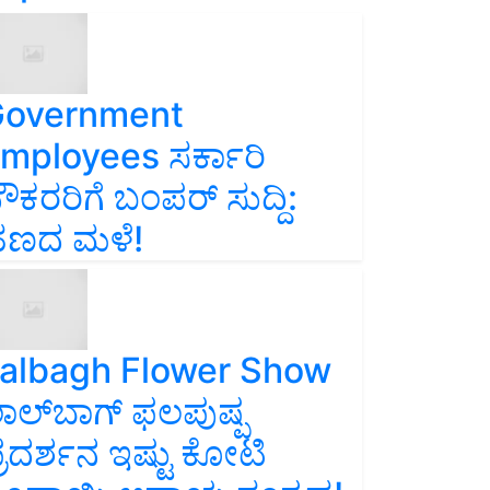
overnment
mployees ಸರ್ಕಾರಿ
ೌಕರರಿಗೆ ಬಂಪರ್‌ ಸುದ್ದಿ:
ಣದ ಮಳೆ!
albagh Flower Show
ಾಲ್‌ಬಾಗ್ ಫಲಪುಷ್ಪ
್ರದರ್ಶನ ಇಷ್ಟು ಕೋಟಿ