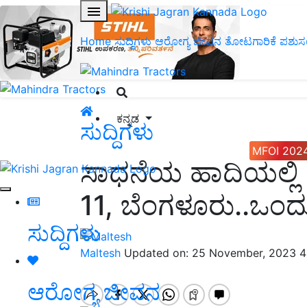
Home
ಸುದ್ದಿಗಳು
ಆರೋಗ್ಯ ಜೀವನ
ತೋಟಗಾರಿಕೆ
ಪಶುಸ
ಕನ್ನಡ
ಸುದ್ದಿಗಳು
MFOI 202
ಸಾಧನೆಯ ಹಾದಿಯಲ್ಲ
11, ಬೆಂಗಳೂರು..ಒ
ಸುದ್ದಿಗಳು
Maltesh
Updated on: 25 November, 2023 4
ಆರೋಗ್ಯ ಜೀವನ