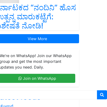
ರ್ನಾಟಕದ “ನಂದಿನಿ” ಹೊಸ
ತ್ಪನ್ನ ಮಾರುಕಟ್ಟೆಗೆ:
ಿಶೇಷತೆ ನೋಡಿ!
View More
We're on WhatsApp! Join our WhatsApp
group and get the most important
updates you need. Daily.
Join on WhatsApp
atest feeds
ಶೋಗಾಥೆ