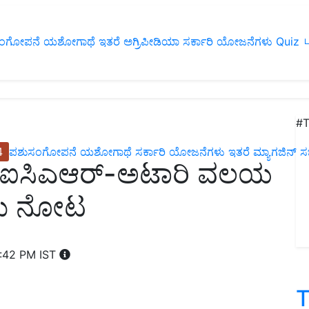
ಂಗೋಪನೆ
ಯಶೋಗಾಥೆ
ಇತರೆ
ಅಗ್ರಿಪೀಡಿಯಾ
ಸರ್ಕಾರಿ ಯೋಜನೆಗಳು
Quiz
ப
#T
4
ಪಶುಸಂಗೋಪನೆ
ಯಶೋಗಾಥೆ
ಸರ್ಕಾರಿ ಯೋಜನೆಗಳು
ಇತರೆ
ಮ್ಯಾಗಜಿನ್‌ ಸಬ್‌
ಿ ಐಸಿಎಆರ್-ಅಟಾರಿ ವಲಯ
ಂದು ನೋಟ
:42 PM IST
T