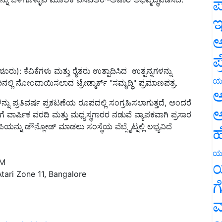
ಪ
ಇ
ಅ
ಪ
ಳೂರು): ಕೆವಿಕೆಗಳು ಮತ್ತು ರೈತರು ಉತ್ಪಾದಿಸಿದ ಉತ್ಪನ್ನಗಳನ್ನು
ಲಿ ನೋಂದಾಯಿಸಲಾದ ಟ್ರೇಡ್ಮಾರ್ಕ್ "ಸಮೃದ್ಧಿ" ಪ್ರಮಾಣಪತ್ರ.
ಯ
ು ಪ್ರತಿವರ್ಷ ಪ್ರಕಟಣೆಯ ರೂಪದಲ್ಲಿ ಸಂಗ್ರಹಿಸಲಾಗುತ್ತದೆ, ಅಂದರೆ
ಅ
ಾರ್ಷಿಕ ವರದಿ ಮತ್ತು ಮಧ್ಯಸ್ಥಗಾರರ ನಡುವೆ ವ್ಯಾಪಕವಾಗಿ ಪ್ರಸಾರ
ಅ
ಪಿಯನ್ನು ಡೌನ್ಲೋಡ್ ಮಾಡಲು ಸಂಸ್ಥೆಯ ವೆಬ್ಸೈಟ್ನಲ್ಲಿ ಲಭ್ಯವಿದೆ
ಹ
PM
ಯ
ari Zone 11, Bangalore
ಯ
ಗ
ಮ
aluru
hebbal