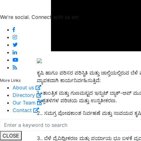
We're social. Connect with us on:
ಕೃಷಿ ಹಾಗೂ ಪರಿಸರ ಪರಿಸ್ಥಿತಿ ಮತ್ತು ಚಾಲ್ತಿಯಲ್ಲಿರುವ ಬೆಳೆ 
ವ್ಯಾಪಕವಾಗಿ ಕಾರ್ಯನಿರ್ವಹಿಸುತ್ತಿವೆ:
More Links
1.. ತಾಂತ್ರಿಕ ಮತ್ತು ಗುಣಮಟ್ಟದ ಇನ್ಪುಟ್ ಬ್ಯಾಕ್-ಅಪ್
About us
ಮಿಶ್ರತಳಿಗಳ ಪರಿಚಯ ಮತ್ತು ಉನ್ನತೀಕರಣ.
Directory
Our Team
2.. ಸಮಗ್ರ ಪೋಷಕಾಂಶ ನಿರ್ವಹಣೆ ಮತ್ತು ಸಾವಯವ ಕೃಷಿ ತ
Contact
ಸಮಗ್ರ ಕೀಟ ಮತ್ತು ರೋಗ ನಿರ್ವಹಣೆ.
3.. ಬೆಳೆ ವೈವಿಧ್ಯೀಕರಣ ಮತ್ತು ಪರ್ಯಾಯ ಭೂ ಬಳಕೆ ವ್ಯವಸ್
CLOSE