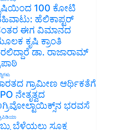
ೃಷಿಯಿಂದ 100 ಕೋಟಿ
ಹಿವಾಟು: ಹೆಲಿಕಾಪ್ಟರ್
ಂತರ ಈಗ ವಿಮಾನದ
ೂಲಕ ಕೃಷಿ ಕ್ರಾಂತಿ
ರಲಿದ್ದಾರೆ ಡಾ. ರಾಜಾರಾಮ್
್ರಿಪಾಠಿ
್ದಿಗಳು
ಾರತದ ಗ್ರಾಮೀಣ ಆರ್ಥಿಕತೆಗೆ
PO ನೇತೃತ್ವದ
ಗ್ರಿವೋಲ್ಟಾಯಿಕ್ಸ್‌ನ ಭರವಸೆ
್ರಿಪಿಡಿಯಾ
ಬ್ಬು ಬೆಳೆಯಲು ಸೂಕ್ತ