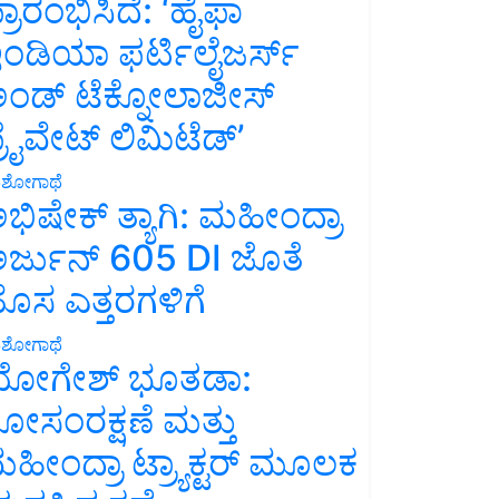
್ರಾರಂಭಿಸಿದೆ: ‘ಹೈಫಾ
ಂಡಿಯಾ ಫರ್ಟಿಲೈಜರ್ಸ್
ಂಡ್ ಟೆಕ್ನೋಲಾಜೀಸ್
್ರೈವೇಟ್ ಲಿಮಿಟೆಡ್’
ಶೋಗಾಥೆ
ಭಿಷೇಕ್ ತ್ಯಾಗಿ: ಮಹೀಂದ್ರಾ
ರ್ಜುನ್ 605 DI ಜೊತೆ
ೊಸ ಎತ್ತರಗಳಿಗೆ
ಶೋಗಾಥೆ
ೋಗೇಶ್ ಭೂತಡಾ:
ೋಸಂರಕ್ಷಣೆ ಮತ್ತು
ಹೀಂದ್ರಾ ಟ್ರ್ಯಾಕ್ಟರ್ ಮೂಲಕ