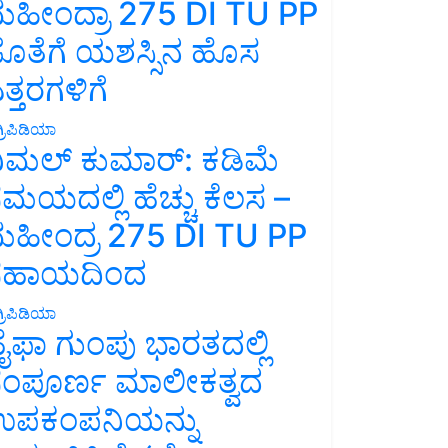
ಹೀಂದ್ರಾ 275 DI TU PP
ೊತೆಗೆ ಯಶಸ್ಸಿನ ಹೊಸ
ತ್ತರಗಳಿಗೆ
್ರಿಪಿಡಿಯಾ
ಿಮಲ್ ಕುಮಾರ್: ಕಡಿಮೆ
ಮಯದಲ್ಲಿ ಹೆಚ್ಚು ಕೆಲಸ –
ಹೀಂದ್ರ 275 DI TU PP
ಸಹಾಯದಿಂದ
್ರಿಪಿಡಿಯಾ
ೈಫಾ ಗುಂಪು ಭಾರತದಲ್ಲಿ
ಂಪೂರ್ಣ ಮಾಲೀಕತ್ವದ
ಪಕಂಪನಿಯನ್ನು