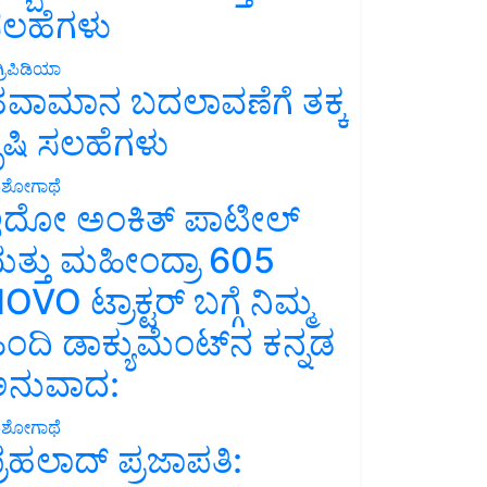
ಲಹೆಗಳು
್ರಿಪಿಡಿಯಾ
ವಾಮಾನ ಬದಲಾವಣೆಗೆ ತಕ್ಕ
ೃಷಿ ಸಲಹೆಗಳು
ಶೋಗಾಥೆ
ದೋ ಅಂಕಿತ್ ಪಾಟೀಲ್
ತ್ತು ಮಹೀಂದ್ರಾ 605
OVO ಟ್ರಾಕ್ಟರ್ ಬಗ್ಗೆ ನಿಮ್ಮ
ಿಂದಿ ಡಾಕ್ಯುಮೆಂಟ್‌ನ ಕನ್ನಡ
ನುವಾದ:
ಶೋಗಾಥೆ
್ರಹಲಾದ್ ಪ್ರಜಾಪತಿ: