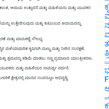
್ಠಿಕಾಂಶ, ಆದಾಯ ಉತ್ಪಾದನೆ ಮತ್ತು ಮಹಿಳೆಯರು ಮತ್ತು ಯುವಕರ
ಕ
ವ
ಕೆಯನ್ನು ಉತ್ತೇಜಿಸುವುದು ಮತ್ತು ಕುಟುಂಬದ ಆದಾಯವನ್ನು
ನ
ಮ
ಣೆ ಮತ್ತು ಮಾರುಕಟ್ಟೆ ಸೌಲಭ್ಯ.
ತ
ಥಿರ ಮಳೆಯಾಧಾರಿತ ಕೃಷಿಗಾಗಿ ಮಣ್ಣು ಮತ್ತು ನೀರಿನ ಸಂರಕ್ಷಣೆ.
ತ
ತ್ತು ಶ್ರಮವನ್ನು ಕಡಿಮೆ ಮಾಡಲು ಸಣ್ಣ ಪ್ರಮಾಣದ ಯಾಂತ್ರೀಕರಣ.
 ಯುವಕರು ಮತ್ತು ಮಹಿಳೆಯರ ಸಾಮರ್ಥ್ಯ ವರ್ಧನೆ.
ಸುದ
ಭ
ಕೆ ಕ್ಷೇತ್ರದಲ್ಲಿ ಮಾನವ ಸಂಪನ್ಮೂಲ ಅಭಿವೃದ್ಧಿ.
F
ಅ
ಅಗ
ಕ
ಡ ವಿಶೇಷ ಕಾರ್ಯಕ್ರಮಗಳು / ಯೋಜನೆಗಳು ಈ ಕೆಳಗಿನಂತಿವೆ: