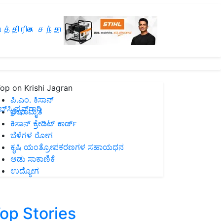
த்திரிகை சந்தா
op on Krishi Jagran
ಪಿ.ಎಂ. ಕಿಸಾನ್
ಸ್ಕ್ರಿಪ್ಷನ್‌ಗಾಗಿ
ಜೀವಾಮೃತ
ಕಿಸಾನ್ ಕ್ರೇಡಿಟ್ ಕಾರ್ಡ್
ಬೆಳೆಗಳ ರೋಗ
ಕೃಷಿ ಯಂತ್ರೋಪಕರಣಗಳ ಸಹಾಯಧನ
ಆಡು ಸಾಕಾಣಿಕೆ
ಉದ್ಯೋಗ
op Stories