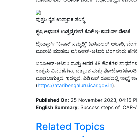
ಪುತ್ತರಿ ರೈತ ಉತ್ಪಾದಕ ಸಂಸ್ಥೆ
ಕೃಷಿ ಆಧಾರಿತ ಉತ್ಪನ್ನಗಳಿಗೆ ಕೆವಿಕೆ ಇ-ಕಾಮರ್ಸ್ ವೇದಿಕೆ
ಟ್ರೇಡ್ಮಾರ್ಕ್ "ಕಿಸಾನ್ ಸಮೃದ್ಧಿ" (ಐಸಿಎಆರ್-ಅಟಾರಿ, ಬೆಂಗ
ಮಾರಾಟ ಮಾಡಲು ಐಸಿಎಆರ್-ಅಟಾರಿ ಬೆಂಗಳೂರು ಹೆಸರಿನಲ್
ಐಸಿಎಆರ್-ಅಟಾರಿ ಮತ್ತು ಅದರ 48 ಕೆವಿಕೆಗಳ ಸಾಧನೆಗಳನ್ನ
ಉತ್ತಮ ವಿವರಣೆಗಳು, ದತ್ತಾಂಶ ಮತ್ತು ಫೋಟೋಗಳೊಂದಿಗೆ ವ
ಮಾಡಲಾಗುತ್ತದೆ. ಇದಲ್ಲದೆ, ಪಿಡಿಎಫ್ ರೂಪದಲ್ಲಿ ಸಾಫ್ಟ್ ಕಾ
(
https://ataribengaluru.icar.gov.in
).
Published On:
25 November 2023, 04:15 
English Summary:
Success steps of ICAR-At
Related Topics
Evergreen Articles
icar
iari
atari
kvk
beng