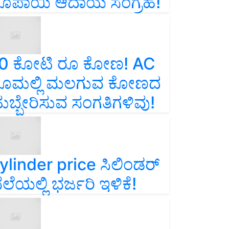
ೂಪಾಯಿ ಆದಾಯ ಸಂಗ್ರಹ!
0 ಕೋಟಿ ರೂ ಕೋಣ! AC
ೂಮಲ್ಲಿ ಮಲಗುವ ಕೋಣದ
ುಬ್ಬೇರಿಸುವ ಸಂಗತಿಗಳಿವು!
ylinder price ಸಿಲಿಂಡರ್‌
ೆಲೆಯಲ್ಲಿ ಭರ್ಜರಿ ಇಳಿಕೆ!