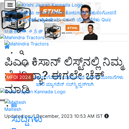
Home
ಸುದ್ದಿಗಳು
ಆರೋಗ್ಯ ಜೀವನ
ತೋಟಗಾರಿಕೆ
ಪಶುಸಂಗೋಪನೆ
ಯಶೋಗಾಥೆ
ಇತರೆ
ಅಗ್ರಿಪೀಡಿಯಾ
ಸರ್ಕಾರಿ ಯೋಜನೆಗಳು
Quiz
பத்திரிகை சந்தா
ಪಿಎಂ ಕಿಸಾನ್‌ ಲಿಸ್ಟ್‌ನಲ್ಲಿ ನಿಮ್ಮ
ಕನ್ನಡ
ಹೆಸರಿದ್ಯಾ? ಈಗಲೇ ಚೆಕ್‌
MFOI 2024
ಪಶುಸಂಗೋಪನೆ
ಯಶೋಗಾಥೆ
ಸರ್ಕಾರಿ ಯೋಜನೆಗಳು
ಇತರೆ
ಮ್ಯಾಗಜಿನ್‌ ಸಬ್‌ಸ್ಕ್ರಿಪ್ಷನ್‌ಗಾಗಿ
ಮಾಡಿ
Maltesh
ಸುದ್ದಿಗಳು
Updated on: 1 December, 2023 10:53 AM IST