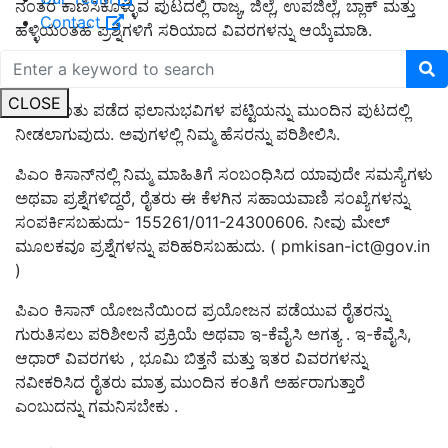
ನಂತರ ಕಾಣಿಸಿಕೊಳ್ಳುವ ಪುಟದಲ್ಲಿ ರಾಜ್ಯ, ಜಿಲ್ಲೆ, ಉಪಜಿಲ್ಲೆ, ಬ್ಲಾಕ್ ಮತ್ತು
Contact
ಹಳ್ಳಿಯಂತಹ ಪ್ರಶ್ನೆಗಳಿಗೆ ಸರಿಯಾದ ವಿವರಗಳನ್ನು ಆಯ್ಕೆಮಾಡಿ.
ಇದರ ನಂತರ 'Get Report' ಟ್ಯಾಬ್ ಮೇಲೆ ಕ್ಲಿಕ್ ಮಾಡಿ
CLOSE
15ನೇ ಕಂತು ಪಡೆದ ಫಲಾನುಭವಿಗಳ ಪಟ್ಟಿಯನ್ನು ಮುಂದಿನ ಪುಟದಲ್ಲಿ
ನೀಡಲಾಗುವುದು. ಅವುಗಳಲ್ಲಿ ನಿಮ್ಮ ಹೆಸರನ್ನು ಪರಿಶೀಲಿಸಿ.
ಪಿಎಂ ಕಿಸಾನ್‌ನಲ್ಲಿ ನಿಮ್ಮ ಮಾಹಿತಿಗೆ ಸಂಬಂಧಿಸಿದ ಯಾವುದೇ ಸಮಸ್ಯೆಗಳು
ಅಥವಾ ಪ್ರಶ್ನೆಗಳಿದ್ದರೆ, ರೈತರು ಈ ಕೆಳಗಿನ ಸಹಾಯವಾಣಿ ಸಂಖ್ಯೆಗಳನ್ನು
ಸಂಪರ್ಕಿಸಬಹುದು- 155261/011-24300606. ನೀವು ಮೇಲ್
ಮೂಲಕವೂ ಪ್ರಶ್ನೆಗಳನ್ನು ಪರಿಹರಿಸಬಹುದು. (
pmkisan-ict@gov.in
)
ಪಿಎಂ ಕಿಸಾನ್ ಯೋಜನೆಯಿಂದ ಪ್ರಯೋಜನ ಪಡೆಯುವ ರೈತರನ್ನು
ಗುರುತಿಸಲು ಪರಿಶೀಲನೆ ಪ್ರಕ್ರಿಯೆ ಅಥವಾ ಇ-ಕೆವೈಸಿ ಅಗತ್ಯ . ಇ-ಕೆವೈಸಿ,
ಆಧಾರ್ ವಿವರಗಳು , ಭೂಮಿ ಬಿತ್ತನೆ ಮತ್ತು ಇತರ ವಿವರಗಳನ್ನು
ನವೀಕರಿಸಿದ ರೈತರು ಮಾತ್ರ ಮುಂದಿನ ಕಂತಿಗೆ ಅರ್ಹರಾಗುತ್ತಾರೆ
ಎಂಬುದನ್ನು ಗಮನಿಸಬೇಕು .