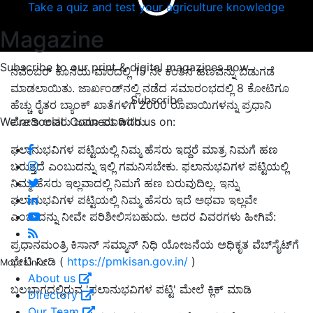
Take a quiz and test your agriculture knowledge
Magazine
Subscribe to our print & digital magazines now
ನವೆಂಬರ್ ಕೊನೆಯ ವಾರದಲ್ಲಿ 15 ನೇ ಕಂತಿನ ಹಣವನ್ನು ಬಿಡುಗಡೆ
ಮಾಡಲಾಯಿತು. ಜಾರ್ಖಂಡ್‌ನಲ್ಲಿ ನಡೆದ ಸಮಾರಂಭದಲ್ಲಿ 8 ಕೋಟಿಗೂ
Subscribe
ಹೆಚ್ಚು ರೈತರ ಬ್ಯಾಂಕ್ ಖಾತೆಗಳಿಗೆ 2000 ರೂಪಾಯಿಗಳನ್ನು ಪ್ರಧಾನಿ
We're social. Connect with us on:
ಮೋದಿ ಅವರು ಜಮಾ ಮಾಡಿದರು.
ಫಲಾನುಭವಿಗಳ ಪಟ್ಟಿಯಲ್ಲಿ ನಿಮ್ಮ ಹೆಸರು ಇದ್ದರೆ ಮಾತ್ರ ನಿಮಗೆ ಹಣ
ಬರುತ್ತದೆ ಎಂಬುದನ್ನು ಇಲ್ಲಿ ಗಮನಿಸಬೇಕು. ಫಲಾನುಭವಿಗಳ ಪಟ್ಟಿಯಲ್ಲಿ
ನಿಮ್ಮ ಹೆಸರು ಇಲ್ಲವಾದಲ್ಲಿ ನಿಮಗೆ ಹಣ ಬರುವುದಿಲ್ಲ. ಇನ್ನು
ಫಲಾನುಭವಿಗಳ ಪಟ್ಟಿಯಲ್ಲಿ ನಿಮ್ಮ ಹೆಸರು ಇದೆ ಅಥವಾ ಇಲ್ಲವೇ
ಎಂಬುದನ್ನು ನೀವೇ ಪರಿಶೀಲಿಸಬಹುದು. ಅದರ ವಿವರಗಳು ಹೀಗಿವೆ:
ಪ್ರಧಾನಮಂತ್ರಿ ಕಿಸಾನ್ ಸಮ್ಮಾನ್ ನಿಧಿ ಯೋಜನೆಯ ಅಧಿಕೃತ ವೆಬ್‌ಸೈಟ್‌ಗೆ
ಭೇಟಿ ನೀಡಿ (
https://pmkisan.gov.in/
)
More Links
About us
ಬಲಭಾಗದಲ್ಲಿರುವ 'ಫಲಾನುಭವಿಗಳ ಪಟ್ಟಿ' ಮೇಲೆ ಕ್ಲಿಕ್ ಮಾಡಿ
Directory
Our Team