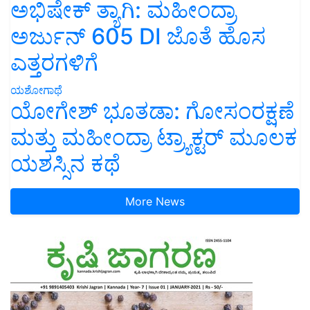
ಅಭಿಷೇಕ್ ತ್ಯಾಗಿ: ಮಹೀಂದ್ರಾ
ಅರ್ಜುನ್ 605 DI ಜೊತೆ ಹೊಸ
ಎತ್ತರಗಳಿಗೆ
ಯಶೋಗಾಥೆ
ಯೋಗೇಶ್ ಭೂತಡಾ: ಗೋಸಂರಕ್ಷಣೆ
ಮತ್ತು ಮಹೀಂದ್ರಾ ಟ್ರ್ಯಾಕ್ಟರ್ ಮೂಲಕ
ಯಶಸ್ಸಿನ ಕಥೆ
More News