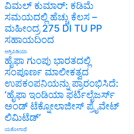
ವಿಮಲ್ ಕುಮಾರ್: ಕಡಿಮೆ
ಸಮಯದಲ್ಲಿ ಹೆಚ್ಚು ಕೆಲಸ –
ಮಹೀಂದ್ರ 275 DI TU PP
ಸಹಾಯದಿಂದ
ಅಗ್ರಿಪಿಡಿಯಾ
ಹೈಫಾ ಗುಂಪು ಭಾರತದಲ್ಲಿ
ಸಂಪೂರ್ಣ ಮಾಲೀಕತ್ವದ
ಉಪಕಂಪನಿಯನ್ನು ಪ್ರಾರಂಭಿಸಿದೆ:
‘ಹೈಫಾ ಇಂಡಿಯಾ ಫರ್ಟಿಲೈಜರ್ಸ್
ಅಂಡ್ ಟೆಕ್ನೋಲಾಜೀಸ್ ಪ್ರೈವೇಟ್
ಲಿಮಿಟೆಡ್’
ಯಶೋಗಾಥೆ