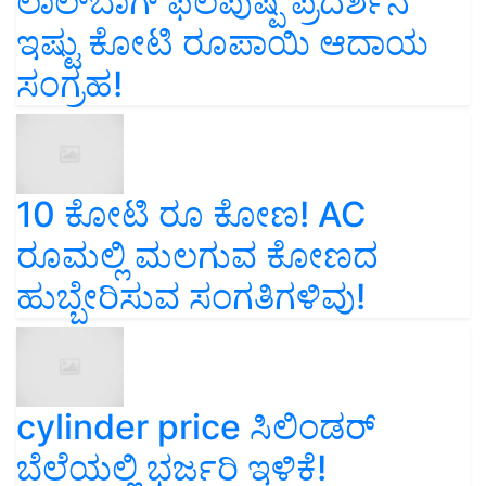
ಲಾಲ್‌ಬಾಗ್ ಫಲಪುಷ್ಪ ಪ್ರದರ್ಶನ
ಇಷ್ಟು ಕೋಟಿ ರೂಪಾಯಿ ಆದಾಯ
ಸಂಗ್ರಹ!
10 ಕೋಟಿ ರೂ ಕೋಣ! AC
ರೂಮಲ್ಲಿ ಮಲಗುವ ಕೋಣದ
ಹುಬ್ಬೇರಿಸುವ ಸಂಗತಿಗಳಿವು!
cylinder price ಸಿಲಿಂಡರ್‌
ಬೆಲೆಯಲ್ಲಿ ಭರ್ಜರಿ ಇಳಿಕೆ!