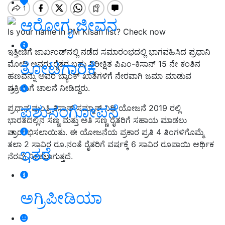
ಆರೋಗ್ಯ ಜೀವನ
Is your name in PM Kisan list? Check now
ಇತ್ತೀಚಿಗೆ ಜಾರ್ಖಂಡ್‌ನಲ್ಲಿ ನಡೆದ ಸಮಾರಂಭದಲ್ಲಿ ಭಾಗವಹಿಸಿದ ಪ್ರಧಾನಿ
ತೋಟಗಾರಿಕೆ
ಮೋದಿ ಅವರು ರೈತರ ಬಹು ನಿರೀಕ್ಷಿತ ಪಿಎಂ-ಕಿಸಾನ್ 15 ನೇ ಕಂತಿನ
ಹಣವನ್ನು ಅವರ ಬ್ಯಾಂಕ್ ಖಾತೆಗಳಿಗೆ ನೇರವಾಗಿ ಜಮಾ ಮಾಡುವ
ಪ್ರಕ್ರಿಯೆಗೆ ಚಾಲನೆ ನೀಡಿದ್ದರು.
ಪಶುಸಂಗೋಪನೆ
ಪ್ರಧಾನ ಮಂತ್ರಿ ಕಿಸಾನ್ ಸಮ್ಮಾನ್ ನಿಧಿ ಯೋಜನೆ 2019 ರಲ್ಲಿ
ಭಾರತದಲ್ಲಿನ ಸಣ್ಣ ಮತ್ತು ಅತಿ ಸಣ್ಣ ರೈತರಿಗೆ ಸಹಾಯ ಮಾಡಲು
ಪ್ರಾರಂಭಿಸಲಾಯಿತು. ಈ ಯೋಜನೆಯ ಪ್ರಕಾರ ಪ್ರತಿ 4 ತಿಂಗಳಿಗೊಮ್ಮೆ
ತಲಾ 2 ಸಾವಿರ ರೂ.ನಂತೆ ರೈತರಿಗೆ ವರ್ಷಕ್ಕೆ 6 ಸಾವಿರ ರೂಪಾಯಿ ಆರ್ಥಿಕ
ಇತರೆ
ನೆರವು ನೀಡಲಾಗುತ್ತದೆ.
ಅಗ್ರಿಪೀಡಿಯಾ