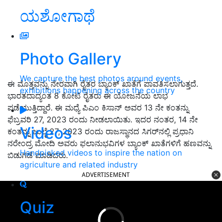
ಯಶೋಗಾಥೆ
Photo Gallery
We capture the best photos around events,
ಈ ಮೊತ್ತವನ್ನು ನೇರವಾಗಿ ರೈತರ ಬ್ಯಾಂಕ್ ಖಾತೆಗೆ ಪಾವತಿಸಲಾಗುತ್ತದೆ.
exhibitions happening across the country
ಭಾರತದಾದ್ಯಂತ 8 ಕೋಟಿ ರೈತರು ಈ ಯೋಜನೆಯ ಲಾಭ
ಪಡೆಯುತ್ತಿದ್ದಾರೆ. ಈ ಮಧ್ಯೆ ಪಿಎಂ ಕಿಸಾನ್ ಅವರ 13 ನೇ ಕಂತನ್ನು
ಫೆಬ್ರವರಿ 27, 2023 ರಂದು ನೀಡಲಾಯಿತು. ಇದರ ನಂತರ, 14 ನೇ
Videos
ಕಂತನ್ನು ಜುಲೈ 27, 2023 ರಂದು ರಾಜಸ್ಥಾನದ ಸಿಗರ್‌ನಲ್ಲಿ ಪ್ರಧಾನಿ
ನರೇಂದ್ರ ಮೋದಿ ಅವರು ಫಲಾನುಭವಿಗಳ ಬ್ಯಾಂಕ್ ಖಾತೆಗಳಿಗೆ ಹಣವನ್ನು
Handpicked videos to inspire the nation on
ಬಿಡುಗಡೆ ಮಾಡಿದರು.
agriculture and related industry
ADVERTISEMENT
Quiz