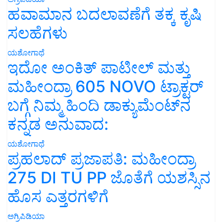
ಹವಾಮಾನ ಬದಲಾವಣೆಗೆ ತಕ್ಕ ಕೃಷಿ
ಸಲಹೆಗಳು
ಯಶೋಗಾಥೆ
ಇದೋ ಅಂಕಿತ್ ಪಾಟೀಲ್ ಮತ್ತು
ಮಹೀಂದ್ರಾ 605 NOVO ಟ್ರಾಕ್ಟರ್
ಬಗ್ಗೆ ನಿಮ್ಮ ಹಿಂದಿ ಡಾಕ್ಯುಮೆಂಟ್‌ನ
ಕನ್ನಡ ಅನುವಾದ:
ಯಶೋಗಾಥೆ
ಪ್ರಹಲಾದ್ ಪ್ರಜಾಪತಿ: ಮಹೀಂದ್ರಾ
275 DI TU PP ಜೊತೆಗೆ ಯಶಸ್ಸಿನ
ಹೊಸ ಎತ್ತರಗಳಿಗೆ
ಅಗ್ರಿಪಿಡಿಯಾ