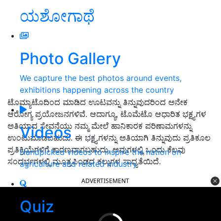
ಯಶೋಗಾಥೆ
Photo Gallery
We capture the best photos around events,
exhibitions happening across the country
ಟೊಮ್ಯಾಟೊದಿಂದ ಮಾಡಿದ ಊಟವನ್ನು ತಿನ್ನುವುದರಿಂದ ಅನೇಕ
ಆರೋಗ್ಯ ಪ್ರಯೋಜನಗಳಿವೆ. ಆದಾಗ್ಯೂ, ಟೊಮೆಟೊ ಆಧಾರಿತ ಭಕ್ಷ್ಯಗಳ
ಅತಿಯಾದ ಸೇವನೆಯು ನಮ್ಮ ಮೇಲೆ ಹಾನಿಕಾರಕ ಪರಿಣಾಮಗಳನ್ನು
Videos
ಉಂಟುಮಾಡಬಹುದು. ಈ ಭಕ್ಷ್ಯಗಳನ್ನು ಅತಿಯಾಗಿ ತಿನ್ನುವುದು ಪ್ರತಿಕೂಲ
ಪ್ರತಿಕ್ರಿಯೆಗಳಿಗೆ ಕಾರಣವಾಗಬಹುದು, ಅವುಗಳಲ್ಲಿ ಒಂದು ಕೆಲವು
Handpicked videos to inspire the nation on
ಸಂದರ್ಭಗಳಲ್ಲಿ ಮೂತ್ರಪಿಂಡದ ಕಲ್ಲುಗಳ ಸಾಧ್ಯತೆಯಿದೆ.
agriculture and related industry
ADVERTISEMENT
Quiz