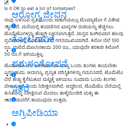
Is it OK to eat a lot of tomatoes?
ಆರೋಗ್ಯ ಜೀವನ
ನಾವು ಬಳಸುವ ಪ್ರತಿಯೊಂದು ಅಡುಗೆಯಲ್ಲೂ ಟೊಮ್ಯಾಟೋ ಗೆ ವಿಶೇಷ
ಸ್ಥಾನವಿದೆ. ಮನೆಯಲ್ಲಿ ತಯಾರಿಸಿದ ಖಾದ್ಯಗಳ ರುಚಿಯನ್ನು ಹೆಚ್ಚಿಸಲು
ಟೊಮೆಟೊಗಳನ್ನು ಹೆಚ್ಚಾಗಿ ಬಳಸಲಾಗುತ್ತದೆ. ವಾಸ್ತವ ಹೀಗಿರುವಾಗ ಹಲವು
ತೋಟಗಾರಿಕೆ
ಪ್ರದೇಶಗಳಲ್ಲಿ ಟೊಮೆಟೊ ಬೆಲೆ ಗಗನಮುಖಿಯಾಗಿದೆ. ಕಿಲೋ ಬೆಲೆ 100
ರೂ. ದಾಟಿದೆ.ಮೆಣಸಿನಕಾಯಿ 200 ರೂ., ಯಾವುದೇ ತರಕಾರಿ ಕಿಲೋಗೆ
50 ರೂ.ಗೆ ಇಳಿಯುತ್ತಿಲ್ಲ.
ಪಶುಸಂಗೋಪನೆ
ಟೊಮೇಟೊ ಬೆಲೆ ಇಳಿಕೆಯಾಗಲು ಇನ್ನೂ ಒಂದು ತಿಂಗಳು ಕಾಯಬೇಕು
ಎನ್ನಬಹುದು. ಆದಾಗ್ಯೂ, ಪ್ರಸ್ತುತ ಪರಿಸ್ಥಿತಿಗಳನ್ನು ಗಮನಿಸಿದರೆ, ಟೊಮೆಟೊ
ಬೆಲೆ ಹೆಚ್ಚು ಕೈಗೆಟುಕುವ ಮಟ್ಟಕ್ಕೆ ಇಳಿಯಲು ಸುಮಾರು ಒಂದು ತಿಂಗಳು
ಇತರೆ
ಬೇಕಾಗುತ್ತದೆ ಎಂದು ನಿರೀಕ್ಷಿಸಲಾಗಿದೆ. ಆದ್ದರಿಂದ, ಟೊಮೆಟೊ ಬೆಲೆಯಲ್ಲಿ
ಕುಸಿತವನ್ನು ನಿರೀಕ್ಷಿಸುವ ಮೊದಲು ತಾಳ್ಮೆಯಿಂದಿರಿ ಮತ್ತು ಈ
ಅವಧಿಯವರೆಗೆ ಕಾಯುವುದು ಉತ್ತಮ.
ಅಗ್ರಿಪೀಡಿಯಾ