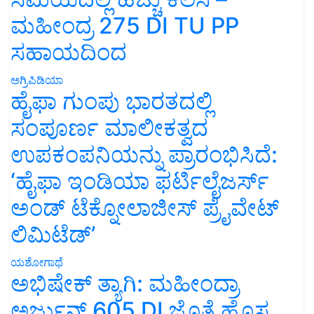
ಮಹೀಂದ್ರ 275 DI TU PP
ಸಹಾಯದಿಂದ
ಅಗ್ರಿಪಿಡಿಯಾ
ಹೈಫಾ ಗುಂಪು ಭಾರತದಲ್ಲಿ
ಸಂಪೂರ್ಣ ಮಾಲೀಕತ್ವದ
ಉಪಕಂಪನಿಯನ್ನು ಪ್ರಾರಂಭಿಸಿದೆ:
‘ಹೈಫಾ ಇಂಡಿಯಾ ಫರ್ಟಿಲೈಜರ್ಸ್
ಅಂಡ್ ಟೆಕ್ನೋಲಾಜೀಸ್ ಪ್ರೈವೇಟ್
ಲಿಮಿಟೆಡ್’
ಯಶೋಗಾಥೆ
ಅಭಿಷೇಕ್ ತ್ಯಾಗಿ: ಮಹೀಂದ್ರಾ
ಅರ್ಜುನ್ 605 DI ಜೊತೆ ಹೊಸ