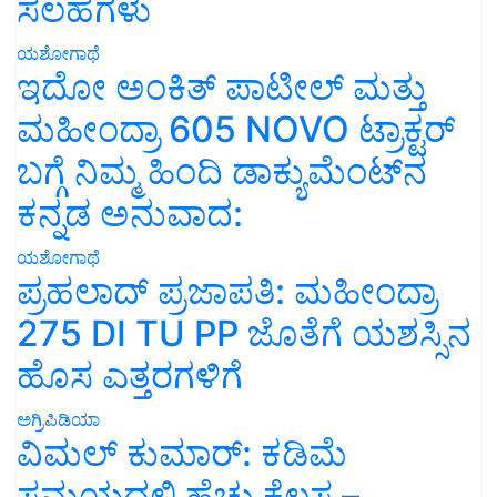
ಸಲಹೆಗಳು
ಯಶೋಗಾಥೆ
ಇದೋ ಅಂಕಿತ್ ಪಾಟೀಲ್ ಮತ್ತು
ಮಹೀಂದ್ರಾ 605 NOVO ಟ್ರಾಕ್ಟರ್
ಬಗ್ಗೆ ನಿಮ್ಮ ಹಿಂದಿ ಡಾಕ್ಯುಮೆಂಟ್‌ನ
ಕನ್ನಡ ಅನುವಾದ:
ಯಶೋಗಾಥೆ
ಪ್ರಹಲಾದ್ ಪ್ರಜಾಪತಿ: ಮಹೀಂದ್ರಾ
275 DI TU PP ಜೊತೆಗೆ ಯಶಸ್ಸಿನ
ಹೊಸ ಎತ್ತರಗಳಿಗೆ
ಅಗ್ರಿಪಿಡಿಯಾ
ವಿಮಲ್ ಕುಮಾರ್: ಕಡಿಮೆ
ಸಮಯದಲ್ಲಿ ಹೆಚ್ಚು ಕೆಲಸ –