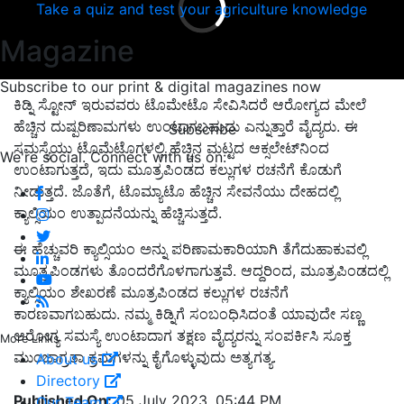
Take a quiz and test your agriculture knowledge
Magazine
Subscribe to our print & digital magazines now
ಕಿಡ್ನಿ ಸ್ಟೋನ್ ಇರುವವರು ಟೊಮೇಟೊ ಸೇವಿಸಿದರೆ ಆರೋಗ್ಯದ ಮೇಲೆ
ಹೆಚ್ಚಿನ ದುಷ್ಪರಿಣಾಮಗಳು ಉಂಟಾಗಬಹುದು ಎನ್ನುತ್ತಾರೆ ವೈದ್ಯರು. ಈ
Subscribe
ಸಮಸ್ಯೆಯು ಟೊಮೆಟೊಗಳಲ್ಲಿ ಹೆಚ್ಚಿನ ಮಟ್ಟದ ಆಕ್ಸಲೇಟ್‌ನಿಂದ
We're social. Connect with us on:
ಉಂಟಾಗುತ್ತದೆ, ಇದು ಮೂತ್ರಪಿಂಡದ ಕಲ್ಲುಗಳ ರಚನೆಗೆ ಕೊಡುಗೆ
ನೀಡುತ್ತದೆ. ಜೊತೆಗೆ, ಟೊಮ್ಯಾಟೊ ಹೆಚ್ಚಿನ ಸೇವನೆಯು ದೇಹದಲ್ಲಿ
ಕ್ಯಾಲ್ಸಿಯಂ ಉತ್ಪಾದನೆಯನ್ನು ಹೆಚ್ಚಿಸುತ್ತದೆ.
ಈ ಹೆಚ್ಚುವರಿ ಕ್ಯಾಲ್ಸಿಯಂ ಅನ್ನು ಪರಿಣಾಮಕಾರಿಯಾಗಿ ತೆಗೆದುಹಾಕುವಲ್ಲಿ
ಮೂತ್ರಪಿಂಡಗಳು ತೊಂದರೆಗೊಳಗಾಗುತ್ತವೆ. ಆದ್ದರಿಂದ, ಮೂತ್ರಪಿಂಡದಲ್ಲಿ
ಕ್ಯಾಲ್ಸಿಯಂ ಶೇಖರಣೆ ಮೂತ್ರಪಿಂಡದ ಕಲ್ಲುಗಳ ರಚನೆಗೆ
ಕಾರಣವಾಗಬಹುದು. ನಮ್ಮ ಕಿಡ್ನಿಗೆ ಸಂಬಂಧಿಸಿದಂತೆ ಯಾವುದೇ ಸಣ್ಣ
ಆರೋಗ್ಯ ಸಮಸ್ಯೆ ಉಂಟಾದಾಗ ತಕ್ಷಣ ವೈದ್ಯರನ್ನು ಸಂಪರ್ಕಿಸಿ ಸೂಕ್ತ
More Links
ಮುಂಜಾಗ್ರತಾ ಕ್ರಮಗಳನ್ನು ಕೈಗೊಳ್ಳುವುದು ಅತ್ಯಗತ್ಯ.
About us
Directory
Published On:
05 July 2023, 05:44 PM
Our Team