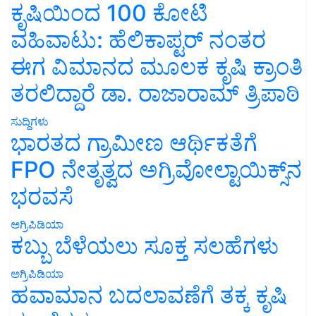
ಕೃಷಿಯಿಂದ 100 ಕೋಟಿ
ವಹಿವಾಟು: ಹೆಲಿಕಾಪ್ಟರ್ ನಂತರ
ಈಗ ವಿಮಾನದ ಮೂಲಕ ಕೃಷಿ ಕ್ರಾಂತಿ
ತರಲಿದ್ದಾರೆ ಡಾ. ರಾಜಾರಾಮ್ ತ್ರಿಪಾಠಿ
ಸುದ್ದಿಗಳು
ಭಾರತದ ಗ್ರಾಮೀಣ ಆರ್ಥಿಕತೆಗೆ
FPO ನೇತೃತ್ವದ ಅಗ್ರಿವೋಲ್ಟಾಯಿಕ್ಸ್‌ನ
ಭರವಸೆ
ಅಗ್ರಿಪಿಡಿಯಾ
ಕಬ್ಬು ಬೆಳೆಯಲು ಸೂಕ್ತ ಸಲಹೆಗಳು
ಅಗ್ರಿಪಿಡಿಯಾ
ಹವಾಮಾನ ಬದಲಾವಣೆಗೆ ತಕ್ಕ ಕೃಷಿ