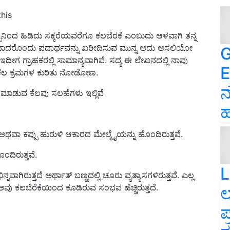
this
್ಪಿನಿಂದ ಹಿಡಿದು ಸಕ್ಕರೆಯವರೆಗೂ ಕಲಬೆರಕೆ ಎಂಬುದು ಆಳವಾಗಿ ತನ್ನ
್ಲಿ ಯಾವುದಾದರೊಂದು ಪದಾರ್ಥವನ್ನು ಖರೀದಿಸುವ ಮುನ್ನ ಅದು ಅಸಲಿಯೋ
G
್ರಾಹಕರಲ್ಲಿ ಸಾಮಾನ್ಯವಾಗಿವೆ. ಸದ್ಯ ಈ ಲೇಖನದಲ್ಲಿ ನಾವು
E
ಕೆಲ ಕ್ರಮಗಳ ಕುರಿತು ನೋಡೋಣ.
ನ
ಾಡುವ ಕೆಲವು ಸಲಹೆಗಳು ಇಲ್ಲಿವೆ
ಹ
ವಾ ಕಪ್ಪು ಹುರುಳಿ ಆಕಾರದ ಮೇಲ್ಮೈಯನ್ನು ಹೊಂದಿರುತ್ತವೆ.
ದಿರುತ್ತವೆ.
L
ಗಿರುತ್ತದೆ ಅರ್ಥಾತ್‌ ಬಣ್ಣದಲ್ಲಿ ಚೂರು ವ್ಯತ್ಯಾಸಗಳಿರುತ್ತವೆ. ಎಲ್ಲ
ು ಕಲಬೆರೆಕೆಯಿಂದ ಕೂಡಿರುವ ಸಂಭವ ಹೆಚ್ಚಿರುತ್ತದೆ.
ಲ
ಪ