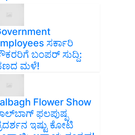
overnment
mployees ಸರ್ಕಾರಿ
ೌಕರರಿಗೆ ಬಂಪರ್‌ ಸುದ್ದಿ:
ಣದ ಮಳೆ!
albagh Flower Show
ಾಲ್‌ಬಾಗ್ ಫಲಪುಷ್ಪ
್ರದರ್ಶನ ಇಷ್ಟು ಕೋಟಿ