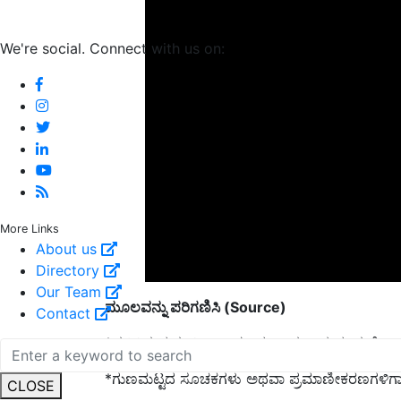
We're social. Connect with us on:
More Links
About us
Directory
ಮೂಲವನ್ನು ಪರಿಗಣಿಸಿ (Source)
Our Team
Contact
*ಪ್ರತಿಷ್ಠಿತ ಮತ್ತು ವಿಶ್ವಾಸಾರ್ಹ ಮೂಲಗಳಿಂದ ಮಾತ್ರ ಗೋ
*ಗುಣಮಟ್ಟದ ಸೂಚಕಗಳು ಅಥವಾ ಪ್ರಮಾಣೀಕರಣಗಳಿಗಾಗಿ ಪ್
CLOSE
ರುಚಿ ಪರೀಕ್ಷೆ (Taste)