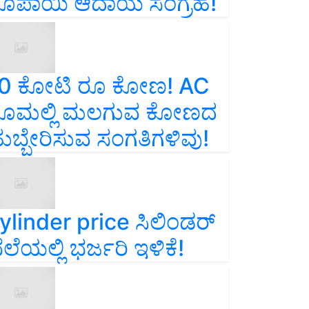
ೂಪಾಯಿ ಆದಾಯ ಸಂಗ್ರಹ!
0 ಕೋಟಿ ರೂ ಕೋಣ! AC
ೂಮಲ್ಲಿ ಮಲಗುವ ಕೋಣದ
ುಬ್ಬೇರಿಸುವ ಸಂಗತಿಗಳಿವು!
ylinder price ಸಿಲಿಂಡರ್‌
ೆಲೆಯಲ್ಲಿ ಭರ್ಜರಿ ಇಳಿಕೆ!