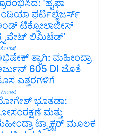
್ರಾರಂಭಿಸಿದೆ: ‘ಹೈಫಾ
ಂಡಿಯಾ ಫರ್ಟಿಲೈಜರ್ಸ್
ಂಡ್ ಟೆಕ್ನೋಲಾಜೀಸ್
್ರೈವೇಟ್ ಲಿಮಿಟೆಡ್’
ಶೋಗಾಥೆ
ಭಿಷೇಕ್ ತ್ಯಾಗಿ: ಮಹೀಂದ್ರಾ
ರ್ಜುನ್ 605 DI ಜೊತೆ
ೊಸ ಎತ್ತರಗಳಿಗೆ
ಶೋಗಾಥೆ
ೋಗೇಶ್ ಭೂತಡಾ:
ೋಸಂರಕ್ಷಣೆ ಮತ್ತು
ಹೀಂದ್ರಾ ಟ್ರ್ಯಾಕ್ಟರ್ ಮೂಲಕ