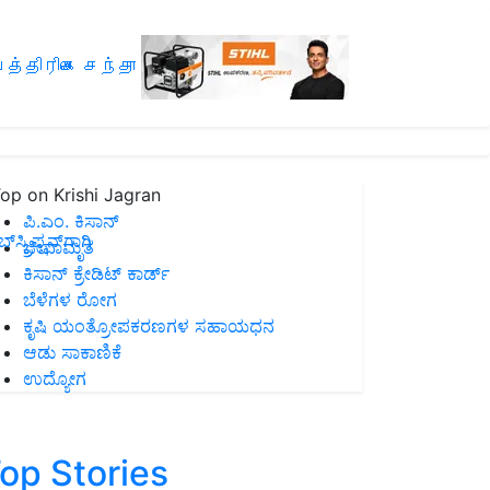
த்திரிகை சந்தா
op on Krishi Jagran
ಪಿ.ಎಂ. ಕಿಸಾನ್
ಸ್ಕ್ರಿಪ್ಷನ್‌ಗಾಗಿ
ಜೀವಾಮೃತ
ಕಿಸಾನ್ ಕ್ರೇಡಿಟ್ ಕಾರ್ಡ್
ಬೆಳೆಗಳ ರೋಗ
ಕೃಷಿ ಯಂತ್ರೋಪಕರಣಗಳ ಸಹಾಯಧನ
ಆಡು ಸಾಕಾಣಿಕೆ
ಉದ್ಯೋಗ
op Stories