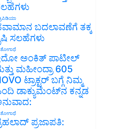
ಲಹೆಗಳು
್ರಿಪಿಡಿಯಾ
ವಾಮಾನ ಬದಲಾವಣೆಗೆ ತಕ್ಕ
ೃಷಿ ಸಲಹೆಗಳು
ಶೋಗಾಥೆ
ದೋ ಅಂಕಿತ್ ಪಾಟೀಲ್
ತ್ತು ಮಹೀಂದ್ರಾ 605
OVO ಟ್ರಾಕ್ಟರ್ ಬಗ್ಗೆ ನಿಮ್ಮ
ಿಂದಿ ಡಾಕ್ಯುಮೆಂಟ್‌ನ ಕನ್ನಡ
ನುವಾದ:
ಶೋಗಾಥೆ
್ರಹಲಾದ್ ಪ್ರಜಾಪತಿ: