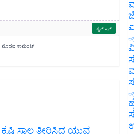
ಮ
ಜ
ಎ
ಅಗ
ವ
ಸ
ಮ
ಅಗ
ಹ
ಸ
 ಕೃಷಿ ಸಾಲ ತೀರಿಸಿದ ಯುವ
ಉ