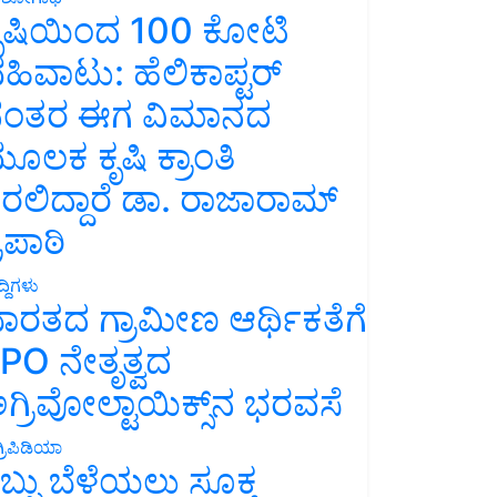
ೃಷಿಯಿಂದ 100 ಕೋಟಿ
ಹಿವಾಟು: ಹೆಲಿಕಾಪ್ಟರ್
ಂತರ ಈಗ ವಿಮಾನದ
ೂಲಕ ಕೃಷಿ ಕ್ರಾಂತಿ
ರಲಿದ್ದಾರೆ ಡಾ. ರಾಜಾರಾಮ್
್ರಿಪಾಠಿ
್ದಿಗಳು
ಾರತದ ಗ್ರಾಮೀಣ ಆರ್ಥಿಕತೆಗೆ
PO ನೇತೃತ್ವದ
ಗ್ರಿವೋಲ್ಟಾಯಿಕ್ಸ್‌ನ ಭರವಸೆ
್ರಿಪಿಡಿಯಾ
ಬ್ಬು ಬೆಳೆಯಲು ಸೂಕ್ತ