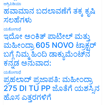
ಅಗ್ರಿಪಿಡಿಯಾ
ಹವಾಮಾನ ಬದಲಾವಣೆಗೆ ತಕ್ಕ ಕೃಷಿ
ಸಲಹೆಗಳು
ಯಶೋಗಾಥೆ
ಇದೋ ಅಂಕಿತ್ ಪಾಟೀಲ್ ಮತ್ತು
ಮಹೀಂದ್ರಾ 605 NOVO ಟ್ರಾಕ್ಟರ್
ಬಗ್ಗೆ ನಿಮ್ಮ ಹಿಂದಿ ಡಾಕ್ಯುಮೆಂಟ್‌ನ
ಕನ್ನಡ ಅನುವಾದ:
ಯಶೋಗಾಥೆ
ಪ್ರಹಲಾದ್ ಪ್ರಜಾಪತಿ: ಮಹೀಂದ್ರಾ
275 DI TU PP ಜೊತೆಗೆ ಯಶಸ್ಸಿನ
ಹೊಸ ಎತ್ತರಗಳಿಗೆ