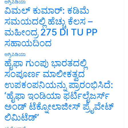
ಅಗ್ರಿಪಿಡಿಯಾ
ವಿಮಲ್ ಕುಮಾರ್: ಕಡಿಮೆ
ಸಮಯದಲ್ಲಿ ಹೆಚ್ಚು ಕೆಲಸ –
ಮಹೀಂದ್ರ 275 DI TU PP
ಸಹಾಯದಿಂದ
ಅಗ್ರಿಪಿಡಿಯಾ
ಹೈಫಾ ಗುಂಪು ಭಾರತದಲ್ಲಿ
ಸಂಪೂರ್ಣ ಮಾಲೀಕತ್ವದ
ಉಪಕಂಪನಿಯನ್ನು ಪ್ರಾರಂಭಿಸಿದೆ:
‘ಹೈಫಾ ಇಂಡಿಯಾ ಫರ್ಟಿಲೈಜರ್ಸ್
ಅಂಡ್ ಟೆಕ್ನೋಲಾಜೀಸ್ ಪ್ರೈವೇಟ್
ಲಿಮಿಟೆಡ್’