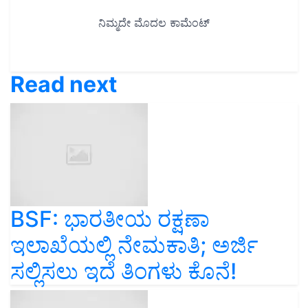
Read next
BSF: ಭಾರತೀಯ ರಕ್ಷಣಾ
ಇಲಾಖೆಯಲ್ಲಿ ನೇಮಕಾತಿ; ಅರ್ಜಿ
ಸಲ್ಲಿಸಲು ಇದೆ ತಿಂಗಳು ಕೊನೆ!