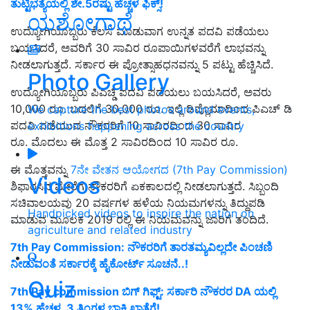
ತುಟ್ಟಿಭತ್ಯೆಯಲ್ಲಿ ಶೇ.5ರಷ್ಟು ಹೆಚ್ಚಳ ಫಿಕ್ಸ್!
ಯಶೋಗಾಥೆ
ಉದ್ಯೋಗಿಯೊಬ್ಬರು ಕೆಲಸ ಮಾಡುವಾಗ ಉನ್ನತ ಪದವಿ ಪಡೆಯಲು
ಬಯಸಿದರೆ, ಅವರಿಗೆ 30 ಸಾವಿರ ರೂಪಾಯಿಗಳವರೆಗೆ ಲಾಭವನ್ನು
ನೀಡಲಾಗುತ್ತದೆ. ಸರ್ಕಾರ ಈ ಪ್ರೋತ್ಸಾಹಧನವನ್ನು 5 ಪಟ್ಟು ಹೆಚ್ಚಿಸಿದೆ.
Photo Gallery
ಉದ್ಯೋಗಿಯೊಬ್ಬರು ಪಿಎಚ್ಡಿ ಪದವಿ ಪಡೆಯಲು ಬಯಸಿದರೆ, ಅವರು
10,000 ರೂ. ಬದಲಿಗೆ 30,000 ರೂ. ಇಲ್ಲಿ ಡಿಪ್ಲೊಮಾದಿಂದ ಪಿಎಚ್ ಡಿ
We capture the best photos around events,
ಪದವಿ ಪಡೆಯುವ ನೌಕರರಿಗೆ 10 ಸಾವಿರದಿಂದ 30 ಸಾವಿರ
exhibitions happening across the country
ರೂ. ಮೊದಲು ಈ ಮೊತ್ತ 2 ಸಾವಿರದಿಂದ 10 ಸಾವಿರ ರೂ.
ಈ ಮೊತ್ತವನ್ನು
7ನೇ ವೇತನ ಆಯೋಗದ (7th Pay Commission)
Videos
ಶಿಫಾರಸಿನ ಮೇರೆಗೆ ನೌಕರರಿಗೆ ಏಕಕಾಲದಲ್ಲಿ ನೀಡಲಾಗುತ್ತದೆ. ಸಿಬ್ಬಂದಿ
ಸಚಿವಾಲಯವು 20 ವರ್ಷಗಳ ಹಳೆಯ ನಿಯಮಗಳನ್ನು ತಿದ್ದುಪಡಿ
Handpicked videos to inspire the nation on
ಮಾಡುವ ಮೂಲಕ 2019 ರಲ್ಲಿ ಈ ನಿಯಮವನ್ನು ಜಾರಿಗೆ ತಂದಿದೆ.
agriculture and related industry
7th Pay Commission: ನೌಕರರಿಗೆ ತಾರತಮ್ಯವಿಲ್ಲದೇ ಪಿಂಚಣಿ
ನೀಡುವಂತೆ ಸರ್ಕಾರಕ್ಕೆ ಹೈಕೋರ್ಟ್ ಸೂಚನೆ..!
Quiz
7th Pay commission ಬಿಗ್ ಗಿಫ್ಟ್: ಸರ್ಕಾರಿ ನೌಕರರ DA ಯಲ್ಲಿ
13% ಹೆಚ್ಚಳ, 3 ತಿಂಗಳ ಬಾಕಿ ಖಾತೆಗೆ!