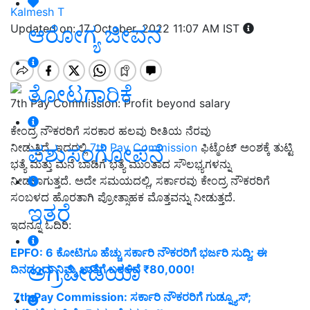
Kalmesh T
ಆರೋಗ್ಯ ಜೀವನ
Updated on: 17 October, 2022 11:07 AM IST
ತೋಟಗಾರಿಕೆ
7th Pay Commission: Profit beyond salary
ಕೇಂದ್ರ ನೌಕರರಿಗೆ ಸರಕಾರ ಹಲವು ರೀತಿಯ ನೆರವು
ಪಶುಸಂಗೋಪನೆ
ನೀಡುತ್ತಿದೆ. ಇದರಲ್ಲಿ
7th Pay Commission
ಫಿಟ್ಮೆಂಟ್ ಅಂಶಕ್ಕೆ ತುಟ್ಟಿ
ಭತ್ಯೆ ಮತ್ತು ಮನೆ ಬಾಡಿಗೆ ಭತ್ಯೆ ಮುಂತಾದ ಸೌಲಭ್ಯಗಳನ್ನು
ನೀಡಲಾಗುತ್ತದೆ. ಅದೇ ಸಮಯದಲ್ಲಿ, ಸರ್ಕಾರವು ಕೇಂದ್ರ ನೌಕರರಿಗೆ
ಸಂಬಳದ ಹೊರತಾಗಿ ಪ್ರೋತ್ಸಾಹಕ ಮೊತ್ತವನ್ನು ನೀಡುತ್ತದೆ.
ಇತರೆ
ಇದನ್ನೂ ಓದಿರಿ:
EPFO: 6 ಕೋಟಿಗೂ ಹೆಚ್ಚು ಸರ್ಕಾರಿ ನೌಕರರಿಗೆ ಭರ್ಜರಿ ಸುದ್ದಿ; ಈ
ಅಗ್ರಿಪೀಡಿಯಾ
ದಿನದಂದು ನಿಮ್ಮ ಖಾತೆಗೆ ಬರಲಿದೆ ₹80,000!
7th Pay Commission: ಸರ್ಕಾರಿ ನೌಕರರಿಗೆ ಗುಡ್ನ್ಯೂಸ್;