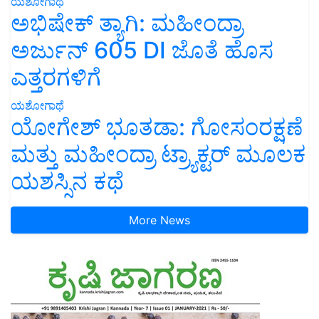
ಯಶೋಗಾಥೆ
ಅಭಿಷೇಕ್ ತ್ಯಾಗಿ: ಮಹೀಂದ್ರಾ
ಅರ್ಜುನ್ 605 DI ಜೊತೆ ಹೊಸ
ಎತ್ತರಗಳಿಗೆ
ಯಶೋಗಾಥೆ
ಯೋಗೇಶ್ ಭೂತಡಾ: ಗೋಸಂರಕ್ಷಣೆ
ಮತ್ತು ಮಹೀಂದ್ರಾ ಟ್ರ್ಯಾಕ್ಟರ್ ಮೂಲಕ
ಯಶಸ್ಸಿನ ಕಥೆ
More News