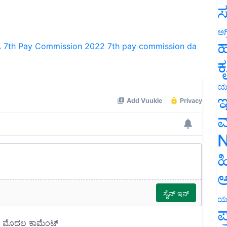
ಸ
ಅಗ
A
7th Pay Commission 2022
7th pay commission da
ಹ
ಕ
ಯ
ಇ
ಮ
N
ಹ
ಅ
ಯ
ಪ