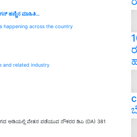
ರ
್ಯಾಗನ್ ಹಣ್ಣಿನ ಮಾಹಿತಿ…
ns happening across the country
1
ರ
ಹ
e and related industry
c
ಬ
ದ ಅಡಿಯಲ್ಲಿ ವೇತನ ಪಡೆಯುವ ನೌಕರರ ಡಿಎ (DA) 381