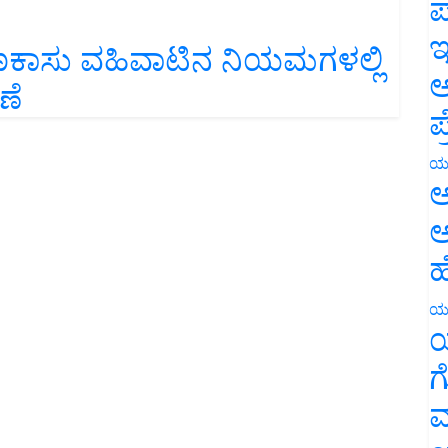
ಪ
ಣಕಾಸು ವಹಿವಾಟಿನ ನಿಯಮಗಳಲ್ಲಿ
ಇ
ಣೆ
ಅ
ಪ
ಯ
ಅ
ಅ
ಹ
ಯ
ಯ
ಗ
ಮ