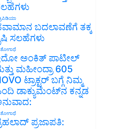
ಲಹೆಗಳು
್ರಿಪಿಡಿಯಾ
ವಾಮಾನ ಬದಲಾವಣೆಗೆ ತಕ್ಕ
ೃಷಿ ಸಲಹೆಗಳು
ಶೋಗಾಥೆ
ದೋ ಅಂಕಿತ್ ಪಾಟೀಲ್
ತ್ತು ಮಹೀಂದ್ರಾ 605
OVO ಟ್ರಾಕ್ಟರ್ ಬಗ್ಗೆ ನಿಮ್ಮ
ಿಂದಿ ಡಾಕ್ಯುಮೆಂಟ್‌ನ ಕನ್ನಡ
ನುವಾದ:
ಶೋಗಾಥೆ
್ರಹಲಾದ್ ಪ್ರಜಾಪತಿ: