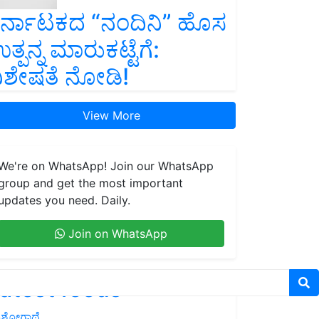
ರ್ನಾಟಕದ “ನಂದಿನಿ” ಹೊಸ
ತ್ಪನ್ನ ಮಾರುಕಟ್ಟೆಗೆ:
ಿಶೇಷತೆ ನೋಡಿ!
View More
We're on WhatsApp! Join our WhatsApp
group and get the most important
updates you need. Daily.
Join on WhatsApp
atest feeds
ಶೋಗಾಥೆ