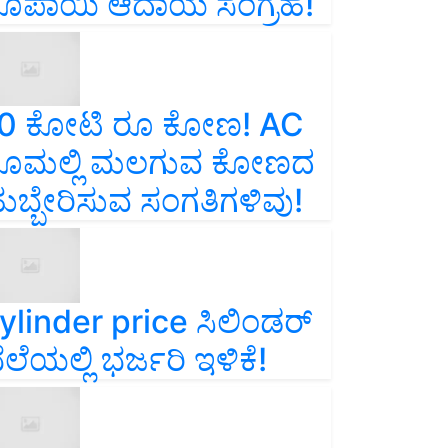
ೂಪಾಯಿ ಆದಾಯ ಸಂಗ್ರಹ!
0 ಕೋಟಿ ರೂ ಕೋಣ! AC
ೂಮಲ್ಲಿ ಮಲಗುವ ಕೋಣದ
ುಬ್ಬೇರಿಸುವ ಸಂಗತಿಗಳಿವು!
ylinder price ಸಿಲಿಂಡರ್‌
ೆಲೆಯಲ್ಲಿ ಭರ್ಜರಿ ಇಳಿಕೆ!