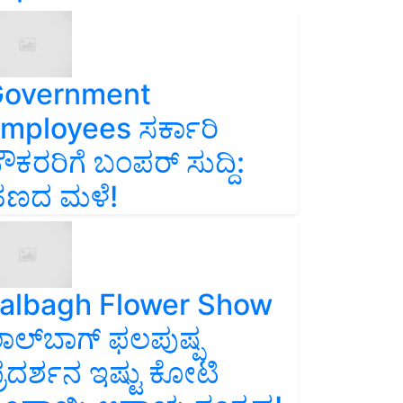
overnment
mployees ಸರ್ಕಾರಿ
ೌಕರರಿಗೆ ಬಂಪರ್‌ ಸುದ್ದಿ:
ಣದ ಮಳೆ!
albagh Flower Show
ಾಲ್‌ಬಾಗ್ ಫಲಪುಷ್ಪ
್ರದರ್ಶನ ಇಷ್ಟು ಕೋಟಿ