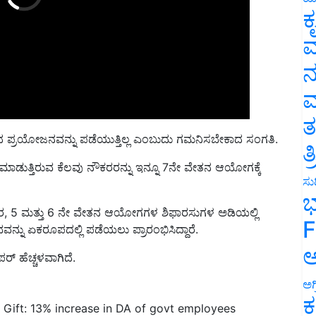
ಕ
ವ
ನ
ಮ
ತ
ಪ್ರಯೋಜನವನ್ನು ಪಡೆಯುತ್ತಿಲ್ಲ ಎಂಬುದು ಗಮನಿಸಬೇಕಾದ ಸಂಗತಿ.
ತ
ಲಸ ಮಾಡುತ್ತಿರುವ ಕೆಲವು ನೌಕರರನ್ನು ಇನ್ನೂ 7ನೇ ವೇತನ ಆಯೋಗಕ್ಕೆ
ಸುದ
5 ಮತ್ತು 6 ನೇ ವೇತನ ಆಯೋಗಗಳ ಶಿಫಾರಸುಗಳ ಅಡಿಯಲ್ಲಿ
ಭ
್ನು ಏಕರೂಪದಲ್ಲಿ ಪಡೆಯಲು ಪ್ರಾರಂಭಿಸಿದ್ದಾರೆ.
F
 ಹೆಚ್ಚಳವಾಗಿದೆ.
ಅ
ಅಗ
 Gift: 13% increase in DA of govt employees
ಕ