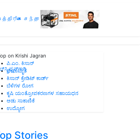
த்திரிகை சந்தா
op on Krishi Jagran
ಪಿ.ಎಂ. ಕಿಸಾನ್
ಸ್ಕ್ರಿಪ್ಷನ್‌ಗಾಗಿ
ಜೀವಾಮೃತ
ಕಿಸಾನ್ ಕ್ರೇಡಿಟ್ ಕಾರ್ಡ್
ಬೆಳೆಗಳ ರೋಗ
ಕೃಷಿ ಯಂತ್ರೋಪಕರಣಗಳ ಸಹಾಯಧನ
ಆಡು ಸಾಕಾಣಿಕೆ
ಉದ್ಯೋಗ
op Stories