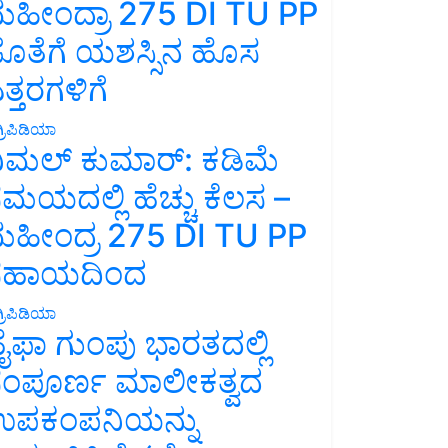
ಹೀಂದ್ರಾ 275 DI TU PP
ೊತೆಗೆ ಯಶಸ್ಸಿನ ಹೊಸ
ತ್ತರಗಳಿಗೆ
್ರಿಪಿಡಿಯಾ
ಿಮಲ್ ಕುಮಾರ್: ಕಡಿಮೆ
ಮಯದಲ್ಲಿ ಹೆಚ್ಚು ಕೆಲಸ –
ಹೀಂದ್ರ 275 DI TU PP
ಸಹಾಯದಿಂದ
್ರಿಪಿಡಿಯಾ
ೈಫಾ ಗುಂಪು ಭಾರತದಲ್ಲಿ
ಂಪೂರ್ಣ ಮಾಲೀಕತ್ವದ
ಪಕಂಪನಿಯನ್ನು