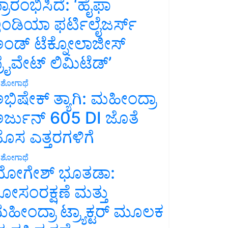
್ರಾರಂಭಿಸಿದೆ: ‘ಹೈಫಾ
ಂಡಿಯಾ ಫರ್ಟಿಲೈಜರ್ಸ್
ಂಡ್ ಟೆಕ್ನೋಲಾಜೀಸ್
್ರೈವೇಟ್ ಲಿಮಿಟೆಡ್’
ಶೋಗಾಥೆ
ಭಿಷೇಕ್ ತ್ಯಾಗಿ: ಮಹೀಂದ್ರಾ
ರ್ಜುನ್ 605 DI ಜೊತೆ
ೊಸ ಎತ್ತರಗಳಿಗೆ
ಶೋಗಾಥೆ
ೋಗೇಶ್ ಭೂತಡಾ:
ೋಸಂರಕ್ಷಣೆ ಮತ್ತು
ಹೀಂದ್ರಾ ಟ್ರ್ಯಾಕ್ಟರ್ ಮೂಲಕ