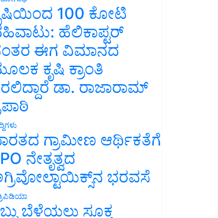
ೃಷಿಯಿಂದ 100 ಕೋಟಿ
ಹಿವಾಟು: ಹೆಲಿಕಾಪ್ಟರ್
ಂತರ ಈಗ ವಿಮಾನದ
ೂಲಕ ಕೃಷಿ ಕ್ರಾಂತಿ
ರಲಿದ್ದಾರೆ ಡಾ. ರಾಜಾರಾಮ್
್ರಿಪಾಠಿ
್ದಿಗಳು
ಾರತದ ಗ್ರಾಮೀಣ ಆರ್ಥಿಕತೆಗೆ
PO ನೇತೃತ್ವದ
ಗ್ರಿವೋಲ್ಟಾಯಿಕ್ಸ್‌ನ ಭರವಸೆ
್ರಿಪಿಡಿಯಾ
ಬ್ಬು ಬೆಳೆಯಲು ಸೂಕ್ತ