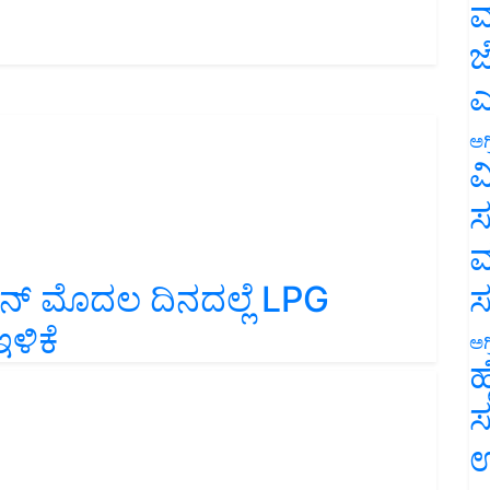
ಮ
ಜ
ಎ
ಅಗ
ವ
ಸ
ಮ
 ಜೂನ್ ಮೊದಲ ದಿನದಲ್ಲೆ LPG
ಇಳಿಕೆ
ಅಗ
ಹ
ಸ
ಉ