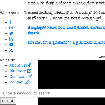
ಆದರೆ 6 ನೇ ವೇತನ ಆಯೋಗದ ಅಡಿಯಲ್ಲಿ ಕೆಲಸ ಮಾಡುವ ನೌ
ಅಂದರೆ ಶೇ.7ರಷ್ಟು ಏರಿಕೆಯಾಗಿದೆ. ಈ ಉದ್ಯೋಗಿಗಳಿಗೆ ಹ
We're social. Connect with us on:
ಈ ನೌಕರರಿಗೂ 3 ತಿಂಗಳ ಬಾಕಿ ವೇತನ ನೀಡಲಾಗುತ್ತಿದೆ.
ಹೆಣ್ಣುಮಕ್ಕಳಿಗೆ ಸರ್ಕಾರದಿಂದ ಭರ್ಜರಿ ಕೊಡುಗೆ: ಕಾಲೇಜು ಪ್
ಸರ್ಕಾರ!
3ನೇ ಮಗುವಿಗೆ ಜನ್ಮ ನೀಡಿದರೆ 11 ಲಕ್ಷ ರೂಪಾಯಿ ಬೋನಸ್ 
ADV
More Links
About us
Directory
Our Team
Contact
CLOSE