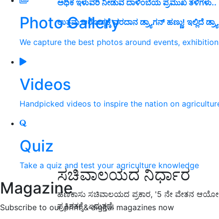
ಅಧಿಕ ಇಳುವರಿ ನೀಡುವ ದಾಳಿಂಬೆಯ ಪ್ರಮುಖ ತಳಿಗಳು..
Photo Gallery
ಉತ್ತಮ ಆರೋಗ್ಯಕ್ಕೆ ವರದಾನ ಡ್ರ್ಯಾಗನ್ ಹಣ್ಣು! ಇಲ್ಲಿದೆ ಡ್ರ
We capture the best photos around events, exhibitio
Videos
Handpicked videos to inspire the nation on agricultur
Quiz
Take a quiz and test your agriculture knowledge
ಸಚಿವಾಲಯದ ನಿರ್ಧಾರ
Magazine
ಹಣಕಾಸು ಸಚಿವಾಲಯದ ಪ್ರಕಾರ, '5 ನೇ ವೇತನ ಆಯೋಗ
ಪ್ರತಿಶತಕ್ಕೆ ಏರುತ್ತದೆ.
Subscribe to our print & digital magazines now