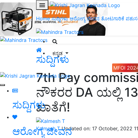
Home
ಸುದ್ದಿಗಳು
ಆರೋಗ್ಯ ಜೀವನ
ತೋಟಗಾರಿಕೆ
ಪಶುಸ
ಕನ್ನಡ
ಸುದ್ದಿಗಳು
MFOI 202
7th Pay commission 
ನೌಕರರ DA ಯಲ್ಲಿ 13%
ಸುದ್ದಿಗಳು
ಖಾತೆಗೆ!
ಆರೋಗ್ಯ ಜೀವನ
Kalmesh T
Updated on: 17 October, 2022 1