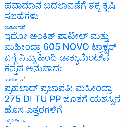
ಹವಾಮಾನ ಬದಲಾವಣೆಗೆ ತಕ್ಕ ಕೃಷಿ
ಸಲಹೆಗಳು
ಯಶೋಗಾಥೆ
ಇದೋ ಅಂಕಿತ್ ಪಾಟೀಲ್ ಮತ್ತು
ಮಹೀಂದ್ರಾ 605 NOVO ಟ್ರಾಕ್ಟರ್
ಬಗ್ಗೆ ನಿಮ್ಮ ಹಿಂದಿ ಡಾಕ್ಯುಮೆಂಟ್‌ನ
ಕನ್ನಡ ಅನುವಾದ:
ಯಶೋಗಾಥೆ
ಪ್ರಹಲಾದ್ ಪ್ರಜಾಪತಿ: ಮಹೀಂದ್ರಾ
275 DI TU PP ಜೊತೆಗೆ ಯಶಸ್ಸಿನ
ಹೊಸ ಎತ್ತರಗಳಿಗೆ
ಅಗ್ರಿಪಿಡಿಯಾ