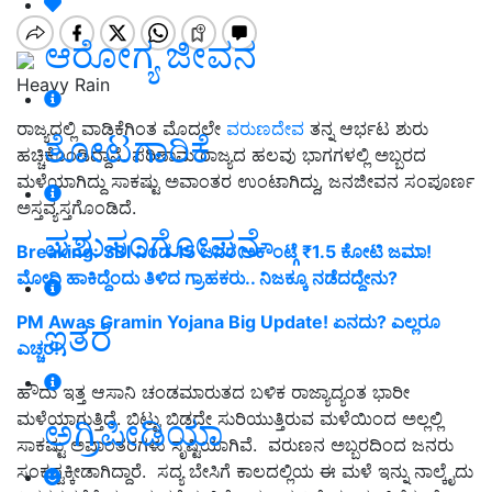
ಆರೋಗ್ಯ ಜೀವನ
Heavy Rain
ರಾಜ್ಯದಲ್ಲಿ ವಾಡಿಕೆಗಿಂತ ಮೊದಲೇ
ವರುಣದೇವ
ತನ್ನ ಆರ್ಭಟ ಶುರು
ತೋಟಗಾರಿಕೆ
ಹಚ್ಚಿಕೊಂಡಿದ್ದಾನೆ. ಪರಿಣಾಮ ರಾಜ್ಯದ ಹಲವು ಭಾಗಗಳಲ್ಲಿ ಅಬ್ಬರದ
ಮಳೆಯಾಗಿದ್ದು ಸಾಕಷ್ಟು ಅವಾಂತರ ಉಂಟಾಗಿದ್ದು, ಜನಜೀವನ ಸಂಪೂರ್ಣ
ಅಸ್ತವ್ಯಸ್ತಗೊಂಡಿದೆ.
ಪಶುಸಂಗೋಪನೆ
Breaking: SBI ನಿಂದ 15 ಜನರ ಅಕೌಂಟ್ಗೆ ₹1.5 ಕೋಟಿ ಜಮಾ!
ಮೋದಿ ಹಾಕಿದ್ದೆಂದು ತಿಳಿದ ಗ್ರಾಹಕರು.. ನಿಜಕ್ಕೂ ನಡೆದದ್ದೇನು?
PM Awas Gramin Yojana Big Update! ಏನದು? ಎಲ್ಲರೂ
ಇತರೆ
ಎಚ್ಚರ!
ಹೌದು ಇತ್ತ
ಆಸಾನಿ ಚಂಡಮಾರುತದ ಬಳಿಕ ರಾಜ್ಯಾದ್ಯಂತ ಭಾರೀ
ಮಳೆಯಾಗುತ್ತಿದೆ. ಬಿಟ್ಟು ಬಿಡದೇ ಸುರಿಯುತ್ತಿರುವ ಮಳೆಯಿಂದ ಅಲ್ಲಲ್ಲಿ
ಅಗ್ರಿಪೀಡಿಯಾ
ಸಾಕಷ್ಟು ಅ
ವಾಂ
ತರಗಳು ಸೃಷ್ಟಿಯಾಗಿವೆ
.
ವರುಣನ ಅಬ್ಬರದಿಂದ ಜನರು
ಸಂಕಷ್ಟಕ್ಕೀಡಾಗಿದ್ದಾರೆ. ಸದ್ಯ ಬೇಸಿಗೆ ಕಾಲದಲ್ಲಿಯ ಈ ಮಳೆ ಇನ್ನು ನಾಲ್ಕೈದು