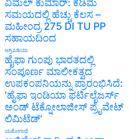
ವಿಮಲ್ ಕುಮಾರ್: ಕಡಿಮೆ
ಸಮಯದಲ್ಲಿ ಹೆಚ್ಚು ಕೆಲಸ –
ಮಹೀಂದ್ರ 275 DI TU PP
ಸಹಾಯದಿಂದ
ಅಗ್ರಿಪಿಡಿಯಾ
ಹೈಫಾ ಗುಂಪು ಭಾರತದಲ್ಲಿ
ಸಂಪೂರ್ಣ ಮಾಲೀಕತ್ವದ
ಉಪಕಂಪನಿಯನ್ನು ಪ್ರಾರಂಭಿಸಿದೆ:
‘ಹೈಫಾ ಇಂಡಿಯಾ ಫರ್ಟಿಲೈಜರ್ಸ್
ಅಂಡ್ ಟೆಕ್ನೋಲಾಜೀಸ್ ಪ್ರೈವೇಟ್
ಲಿಮಿಟೆಡ್’
ಯಶೋಗಾಥೆ