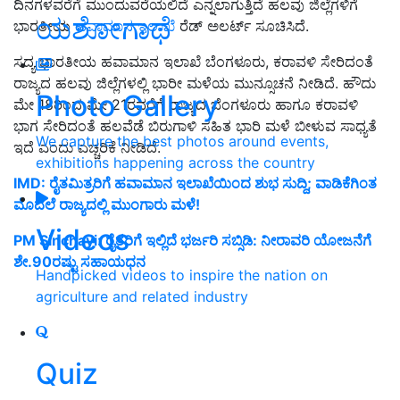
ದಿನಗಳವರೆಗೆ ಮುಂದುವರೆಯಲಿದೆ ಎನ್ನಲಾಗುತ್ತಿದೆ
ಹಲವು ಜಿಲ್ಲೆಗಳಿಗೆ
ಯಶೋಗಾಥೆ
ಭಾರತೀಯ
ಹವಾಮಾನ ಇಲಾಖೆ
ರೆಡ್‌ ಅಲರ್ಟ್‌ ಸೂಚಿಸಿದೆ.
ಸದ್ಯ ಭಾರತೀಯ ಹವಾಮಾನ ಇಲಾಖೆ ಬೆಂಗಳೂರು, ಕರಾವಳಿ ಸೇರಿದಂತೆ
ರಾಜ್ಯದ ಹಲವು ಜಿಲ್ಲೆಗಳಲ್ಲಿ ಭಾರೀ ಮಳೆಯ ಮುನ್ಸೂಚನೆ ನೀಡಿದೆ. ಹೌದು
Photo Gallery
ಮೇ 18ರಿಂದ ಮೇ 21ರವರೆಗೆ ರಾಜ್ಯದ ಬೆಂಗಳೂರು ಹಾಗೂ ಕರಾವಳಿ
ಭಾಗ ಸೇರಿದಂತೆ ಹಲವೆಡೆ ಬಿರುಗಾಳಿ ಸಹಿತ ಭಾರಿ ಮಳೆ ಬೀಳುವ ಸಾಧ್ಯತೆ
We capture the best photos around events,
ಇದೆ ಎಂದು ಎಚ್ಚರಿಕೆ ನೀಡಿದೆ.
exhibitions happening across the country
IMD: ರೈತಮಿತ್ರರಿಗೆ ಹವಾಮಾನ ಇಲಾಖೆಯಿಂದ ಶುಭ ಸುದ್ದಿ; ವಾಡಿಕೆಗಿಂತ
ಮೊದಲೆ ರಾಜ್ಯದಲ್ಲಿ ಮುಂಗಾರು ಮಳೆ!
Videos
PM Sinchayi: ರೈತರಿಗೆ ಇಲ್ಲಿದೆ ಭರ್ಜರಿ ಸಬ್ಸಿಡಿ: ನೀರಾವರಿ ಯೋಜನೆಗೆ
ಶೇ.90ರಷ್ಟು ಸಹಾಯಧನ
Handpicked videos to inspire the nation on
agriculture and related industry
Quiz