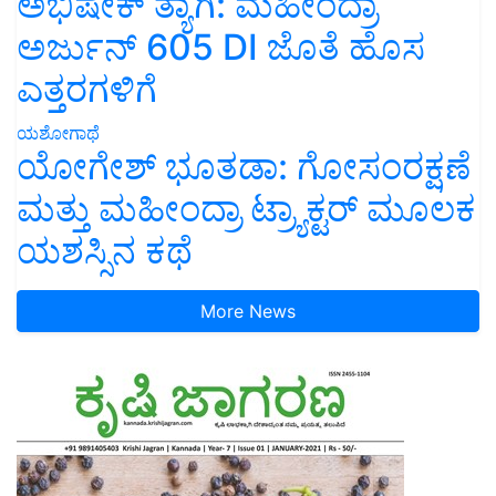
ಅಭಿಷೇಕ್ ತ್ಯಾಗಿ: ಮಹೀಂದ್ರಾ
ಅರ್ಜುನ್ 605 DI ಜೊತೆ ಹೊಸ
ಎತ್ತರಗಳಿಗೆ
ಯಶೋಗಾಥೆ
ಯೋಗೇಶ್ ಭೂತಡಾ: ಗೋಸಂರಕ್ಷಣೆ
ಮತ್ತು ಮಹೀಂದ್ರಾ ಟ್ರ್ಯಾಕ್ಟರ್ ಮೂಲಕ
ಯಶಸ್ಸಿನ ಕಥೆ
More News