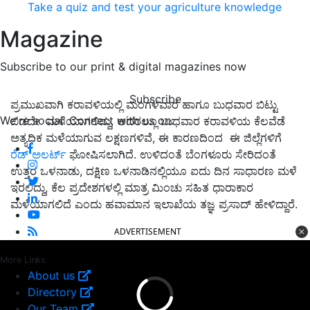
Take a quiz and test your agriculture knowledge
Magazine
Subscribe to our print & digital magazines now
Subscribe
ಪ್ರಮುಖವಾಗಿ ಕರಾವಳಿಯಲ್ಲಿ ಮಂಗಳವಾರ ಹಾಗೂ ಬುಧವಾರ ಬಿಟ್ಟು
We're social. Connect with us on:
ಬಿಡದೇ ಮಳೆಯಾಗಲಿದ್ದು, ಅದರಲ್ಲೂ ಬುಧವಾರ ಕರಾವಳಿಯ ಕೆಲವೆಡೆ
ಅತ್ಯಧಿಕ ಮಳೆಯಾಗುವ ಲಕ್ಷಣಗಳಿವೆ, ಈ ಕಾರಣದಿಂದ ಈ ಜಿಲ್ಲೆಗಳಿಗೆ
ರೆಡ್‌ ಅಲರ್ಟ್‌
ಘೋಷಿಸಲಾಗಿದೆ. ಉಳಿದಂತೆ ಬೆಂಗಳೂರು ಸೇರಿದಂತೆ
ಉತ್ತರ ಒಳನಾಡು, ದಕ್ಷಿಣ ಒಳನಾಡಿನಲ್ಲಿಯೂ ಐದು ದಿನ ಸಾಧಾರಣ ಮಳೆ
ಇರಲಿದ್ದು, ಕೆಲ ಪ್ರದೇಶಗಳಲ್ಲಿ ಮಾತ್ರ ಮಿಂಚು ಸಹಿತ ಧಾರಾಕಾರ
ಮಳೆಯಾಗಲಿದೆ ಎಂದು ಹವಾಮಾನ ಇಲಾಖೆಯ ತಜ್ಞ ಪ್ರಸಾದ್‌ ಹೇಳಿದ್ದಾರೆ.
ADVERTISEMENT
More Links
About us
Directory
Our Team