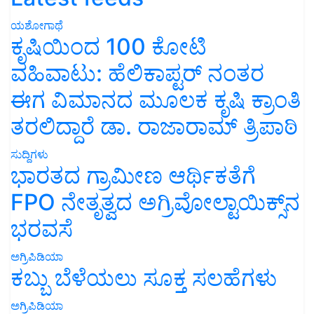
ಯಶೋಗಾಥೆ
ಕೃಷಿಯಿಂದ 100 ಕೋಟಿ
ವಹಿವಾಟು: ಹೆಲಿಕಾಪ್ಟರ್ ನಂತರ
ಈಗ ವಿಮಾನದ ಮೂಲಕ ಕೃಷಿ ಕ್ರಾಂತಿ
ತರಲಿದ್ದಾರೆ ಡಾ. ರಾಜಾರಾಮ್ ತ್ರಿಪಾಠಿ
ಸುದ್ದಿಗಳು
ಭಾರತದ ಗ್ರಾಮೀಣ ಆರ್ಥಿಕತೆಗೆ
FPO ನೇತೃತ್ವದ ಅಗ್ರಿವೋಲ್ಟಾಯಿಕ್ಸ್‌ನ
ಭರವಸೆ
ಅಗ್ರಿಪಿಡಿಯಾ
ಕಬ್ಬು ಬೆಳೆಯಲು ಸೂಕ್ತ ಸಲಹೆಗಳು
ಅಗ್ರಿಪಿಡಿಯಾ