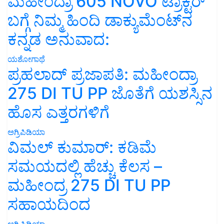
ಮಹೀಂದ್ರಾ 605 NOVO ಟ್ರಾಕ್ಟರ್
ಬಗ್ಗೆ ನಿಮ್ಮ ಹಿಂದಿ ಡಾಕ್ಯುಮೆಂಟ್‌ನ
ಕನ್ನಡ ಅನುವಾದ:
ಯಶೋಗಾಥೆ
ಪ್ರಹಲಾದ್ ಪ್ರಜಾಪತಿ: ಮಹೀಂದ್ರಾ
275 DI TU PP ಜೊತೆಗೆ ಯಶಸ್ಸಿನ
ಹೊಸ ಎತ್ತರಗಳಿಗೆ
ಅಗ್ರಿಪಿಡಿಯಾ
ವಿಮಲ್ ಕುಮಾರ್: ಕಡಿಮೆ
ಸಮಯದಲ್ಲಿ ಹೆಚ್ಚು ಕೆಲಸ –
ಮಹೀಂದ್ರ 275 DI TU PP
ಸಹಾಯದಿಂದ
ಅಗ್ರಿಪಿಡಿಯಾ