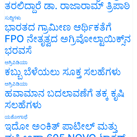
ತರಲಿದ್ದಾರೆ ಡಾ. ರಾಜಾರಾಮ್ ತ್ರಿಪಾಠಿ
ಸುದ್ದಿಗಳು
ಭಾರತದ ಗ್ರಾಮೀಣ ಆರ್ಥಿಕತೆಗೆ
FPO ನೇತೃತ್ವದ ಅಗ್ರಿವೋಲ್ಟಾಯಿಕ್ಸ್‌ನ
ಭರವಸೆ
ಅಗ್ರಿಪಿಡಿಯಾ
ಕಬ್ಬು ಬೆಳೆಯಲು ಸೂಕ್ತ ಸಲಹೆಗಳು
ಅಗ್ರಿಪಿಡಿಯಾ
ಹವಾಮಾನ ಬದಲಾವಣೆಗೆ ತಕ್ಕ ಕೃಷಿ
ಸಲಹೆಗಳು
ಯಶೋಗಾಥೆ
ಇದೋ ಅಂಕಿತ್ ಪಾಟೀಲ್ ಮತ್ತು