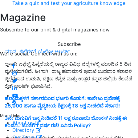
Take a quiz and test your agriculture knowledge
Magazine
Subscribe to our print & digital magazines now
Subscribe
ಯಾವ ಜಿಲ್ಲೆಗಳಿಗೆ ಯೆಲ್ಲೋ ಅಲರ್ಟ್‌
We're social. Connect with us on:
ಅಸಾನಿ ಏಫೆಕ್ಟ್‌ ಹಿನ್ನೆಲೆಯಲ್ಲಿ ರಾಜ್ಯದ ವಿವಿಧ ಜಿಲ್ಲೆಗಳಲ್ಲಿ ಮುಂದಿನ 5 ದಿನ
ಮಳೆಯಾಗಲಿದೆ. ಹೀಗಾಗಿ ರಾಜ್ಯ ಹವಾಮಾನ ಇಲಾಖೆ ಬುಧವಾರ ಕರಾವಳಿ
ಜಿಲ್ಲೆಗಳಾದ ಉಡುಪಿ, ದಕ್ಷಿಣ ಕನ್ನಡ ಮತ್ತು ಉತ್ತರ ಕನ್ನಡ ಜಿಲ್ಲೆಯ ಕೆಲವೆಡೆ
ರೆಡ್‌ ಅಲರ್ಟ್‌ ಘೋಷಿಸಿದೆ.
ಹೆಣ್ಣುಮಕ್ಕಳಿಗೆ ಸರ್ಕಾರದಿಂದ ಭರ್ಜರಿ ಕೊಡುಗೆ: ಕಾಲೇಜು ಪ್ರವೇಶಕ್ಕೆ
25,000 ಹಾಗೂ ವೈದ್ಯಕೀಯ ಶಿಕ್ಷಣಕ್ಕೆ ₹8 ಲಕ್ಷ ನೀಡಲಿದೆ ಸರ್ಕಾರ!
More Links
3ನೇ ಮಗುವಿಗೆ ಜನ್ಮ ನೀಡಿದರೆ 11 ಲಕ್ಷ ರೂಪಾಯಿ ಬೋನಸ್ ನೀಡತ್ತೆ ಈ
About us
ಕಂಪನಿ.. ಜೊತೆಗೆ 1 ವರ್ಷ ರಜೆ! ಏನಿದು Policy?
Directory
Our Team
ಪ್ರಮುಖವಾಗಿ ಕರಾವಳಿಯಲ್ಲಿ ಮಂಗಳವಾರ ಹಾಗೂ ಬುಧವಾರ ಬಿಟ್ಟು