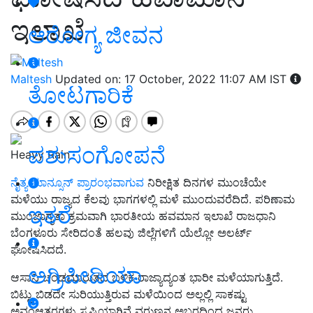
ಇಲಾಖೆ
ಆರೋಗ್ಯ ಜೀವನ
Maltesh
Updated on: 17 October, 2022 11:07 AM IST
ತೋಟಗಾರಿಕೆ
ಪಶುಸಂಗೋಪನೆ
Heavy Rain
ನೈತ್ಯ ಮಾನ್ಸೂನ್ ಪ್ರಾರಂಭವಾಗುವ
ನಿರೀಕ್ಷಿತ ದಿನಗಳ ಮುಂಚೆಯೇ
ಮಳೆಯು ರಾಜ್ಯದ ಕೆಲವು ಭಾಗಗಳಲ್ಲಿ ಮಳೆ ಮುಂದುವರೆದಿದೆ. ಪರಿಣಾಮ
ಇತರೆ
ಮುಂಜಾಗೃತಾ ಕ್ರಮವಾಗಿ ಭಾರತೀಯ ಹವಮಾನ ಇಲಾಖೆ ರಾಜಧಾನಿ
ಬೆಂಗಳೂರು ಸೇರಿದಂತೆ ಹಲವು ಜಿಲ್ಲೆಗಳಿಗೆ ಯೆಲ್ಲೋ ಅಲರ್ಟ್‌
ಘೋಷಿಸಿದದೆ.
ಅಗ್ರಿಪೀಡಿಯಾ
ಆಸಾನಿ ಚಂಡಮಾರುತದ ಬಳಿಕ ರಾಜ್ಯಾದ್ಯಂತ ಭಾರೀ ಮಳೆಯಾಗುತ್ತಿದೆ.
ಬಿಟ್ಟು ಬಿಡದೇ ಸುರಿಯುತ್ತಿರುವ ಮಳೆಯಿಂದ ಅಲ್ಲಲ್ಲಿ ಸಾಕಷ್ಟು
ಅವಂಆತರಗಳು ಸೃಷ್ಟಿಯಾಗಿವೆ ವರುಣನ ಅಬ್ಬರದಿಂದ ಜನರು