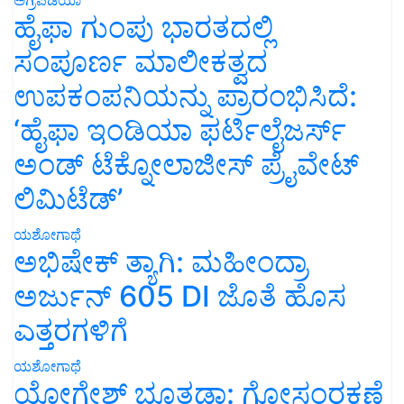
ಹೈಫಾ ಗುಂಪು ಭಾರತದಲ್ಲಿ
ಸಂಪೂರ್ಣ ಮಾಲೀಕತ್ವದ
ಉಪಕಂಪನಿಯನ್ನು ಪ್ರಾರಂಭಿಸಿದೆ:
‘ಹೈಫಾ ಇಂಡಿಯಾ ಫರ್ಟಿಲೈಜರ್ಸ್
ಅಂಡ್ ಟೆಕ್ನೋಲಾಜೀಸ್ ಪ್ರೈವೇಟ್
ಲಿಮಿಟೆಡ್’
ಯಶೋಗಾಥೆ
ಅಭಿಷೇಕ್ ತ್ಯಾಗಿ: ಮಹೀಂದ್ರಾ
ಅರ್ಜುನ್ 605 DI ಜೊತೆ ಹೊಸ
ಎತ್ತರಗಳಿಗೆ
ಯಶೋಗಾಥೆ
ಯೋಗೇಶ್ ಭೂತಡಾ: ಗೋಸಂರಕ್ಷಣೆ