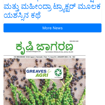
ಮತ್ತು ಮಹೀಂದ್ರಾ ಟ್ರ್ಯಾಕ್ಟರ್ ಮೂಲಕ
ಯಶಸ್ಸಿನ ಕಥೆ
More News