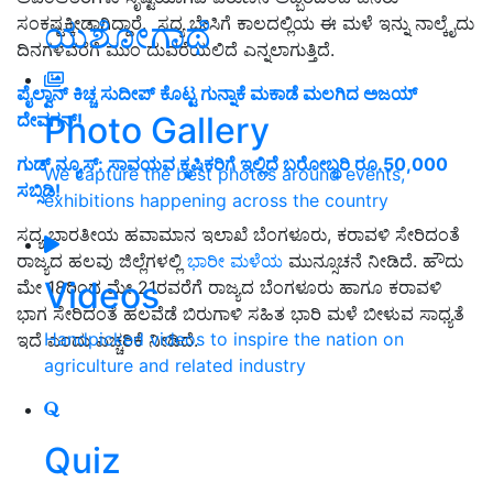
ಸಂಕಷ್ಟಕ್ಕೀಡಾಗಿದ್ದಾರೆ.
ಸದ್ಯ ಬೇಸಿಗೆ ಕಾಲದಲ್ಲಿಯ ಈ ಮಳೆ ಇನ್ನು ನಾಲ್ಕೈದು
ಯಶೋಗಾಥೆ
ದಿನಗಳವರೆಗೆ ಮುಂ ದುವರೆಯಲಿದೆ ಎನ್ನಲಾಗುತ್ತಿದೆ.
ಪೈಲ್ವಾನ್ ಕಿಚ್ಚ ಸುದೀಪ್ ಕೊಟ್ಟ ಗುನ್ನಾಕೆ ಮಕಾಡೆ ಮಲಗಿದ ಅಜಯ್
Photo Gallery
ದೇವಗನ್!
ಗುಡ್‌ ನ್ಯೂಸ್‌: ಸಾವಯವ ಕೃಷಿಕರಿಗೆ ಇಲ್ಲಿದೆ ಬರೋಬ್ಬರಿ ರೂ.50,000
We capture the best photos around events,
ಸಬ್ಸಿಡಿ!
exhibitions happening across the country
ಸದ್ಯ ಭಾರತೀಯ ಹವಾಮಾನ ಇಲಾಖೆ ಬೆಂಗಳೂರು, ಕರಾವಳಿ ಸೇರಿದಂತೆ
ರಾಜ್ಯದ ಹಲವು ಜಿಲ್ಲೆಗಳಲ್ಲಿ
ಭಾರೀ ಮಳೆಯ
ಮುನ್ಸೂಚನೆ ನೀಡಿದೆ. ಹೌದು
Videos
ಮೇ 18ರಿಂದ ಮೇ 21ರವರೆಗೆ ರಾಜ್ಯದ ಬೆಂಗಳೂರು ಹಾಗೂ ಕರಾವಳಿ
ಭಾಗ ಸೇರಿದಂತೆ ಹಲವೆಡೆ ಬಿರುಗಾಳಿ ಸಹಿತ ಭಾರಿ ಮಳೆ ಬೀಳುವ ಸಾಧ್ಯತೆ
Handpicked videos to inspire the nation on
ಇದೆ ಎಂದು ಎಚ್ಚರಿಕೆ ನೀಡಿದೆ.
agriculture and related industry
Quiz