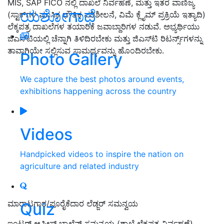
MIS, SAP FICO ನಲ್ಲಿ ದಾಖಲೆ ನಿರ್ವಹಣೆ, ಮತ್ತು ಇತರ ವಾಣಿಜ್ಯ
ಯಶೋಗಾಥೆ
(ಸ್ಟಾಕ್‌ಗಳ ಮಾಸಿಕ ಭೌತಿಕ ಪರಿಶೀಲನೆ, ವಿಮೆ ಕ್ಲೈಮ್ ಪ್ರಕ್ರಿಯೆ ಇತ್ಯಾದಿ)
ಲೆಕ್ಕಪತ್ರ ದಾಖಲೆಗಳ ತಯಾರಿಕೆ ಜವಾಬ್ದಾರಿಗಳ ನಡುವೆ. ಅಭ್ಯರ್ಥಿಯು
ಜಿಎಸ್‌ಟಿಯಲ್ಲಿ ಚೆನ್ನಾಗಿ ತಿಳಿದಿರಬೇಕು ಮತ್ತು ಜಿಎಸ್‌ಟಿ ರಿಟರ್ನ್ಸ್‌ಗಳನ್ನು
ತಾವಾಗಿಯೇ ಸಲ್ಲಿಸುವ ಸಾಮರ್ಥ್ಯವನ್ನು ಹೊಂದಿರಬೇಕು.
Photo Gallery
We capture the best photos around events,
exhibitions happening across the country
Videos
Handpicked videos to inspire the nation on
agriculture and related industry
ಮಾರಾಟಗಾರ/ಪೂರೈಕೆದಾರ ಲೆಡ್ಜರ್ ಸಮನ್ವಯ
Quiz
ಇಂಟರ್ ಆಫೀಸ್ ಬ್ಯಾಲೆನ್ಸ್ ಸಮನ್ವಯ (ಶಾಖೆ ಲೆಕ್ಕಪತ್ರ ನಿರ್ವಹಣೆ)