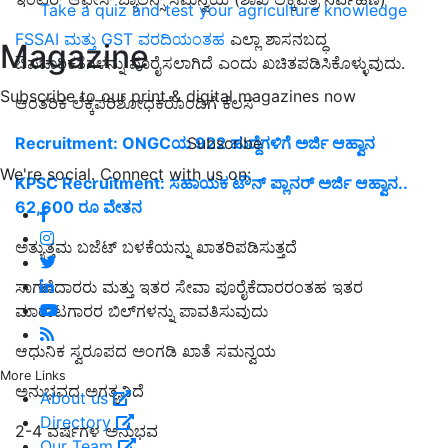
Take a quiz and test your agriculture knowledge
FSSAI ಮತ್ತು GST ವರದಿಯಂತಹ
ಎಲ್ಲಾ ಶಾಸನಬದ್ಧ
Magazine
ಔಪಚಾರಿಕತೆಗಳನ್ನು ಪೂರೈಸಲಾಗಿದೆ ಎಂದು ಖಚಿತಪಡಿಸಿಕೊಳ್ಳುವುದು.
Subscribe to our print & digital magazines now
ಆಂತರಿಕ ಲೆಕ್ಕಪರಿಶೋಧಕರೊಂದಿಗೆ ಕೆಲಸ
Subscribe
Recruitment: ONGCಯ 922 ಹುದ್ದೆಗಳಿಗೆ ಅರ್ಜಿ ಆಹ್ವಾನ
We're social. Connect with us on:
KPSC Recruitment: ಸಹಾಯಕ ಟೌನ್‌ ಪ್ಲಾನರ್‌ ಅರ್ಜಿ ಆಹ್ವಾನ..
62,600 ರೂ ವೇತನ
ಅತ್ಯುತ್ತಮ ಬಜೆಟ್ ಬಳಕೆಯನ್ನು ಖಾತರಿಪಡಿಸುತ್ತದೆ
ಸಾಗಣೆದಾರರು ಮತ್ತು ಇತರ ಸೇವಾ ಪೂರೈಕೆದಾರರಂತಹ ಇತರ
ಮಾರಾಟಗಾರರ ಬಿಲ್‌ಗಳನ್ನು ಪಾವತಿಸುವುದು
ಆಧುನಿಕ ಸ್ವರೂಪದ ಅಂಗಡಿ ಖಾತೆ ಸಮನ್ವಯ
More Links
ಅನುಭವದ ಅಗತ್ಯವಿದೆ
About us
Directory
2-4 ವರ್ಷಗಳ ಅನುಭವ
Our Team