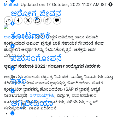
Maltesh
Updated on: 17 October, 2022 11:07 AM IST
ಆರೋಗ್ಯ ಜೀವನ
ತೋಟಗಾರಿಕೆ
ಅಮುಲ್ ನೇಮಕಾತಿ
2022: ವಿಶ್ವದ ಅತಿದೊಡ್ಡ ಹಾಲು ಸಹಕಾರಿ
ಕಂಪನಿಯಾದ ಅಮುಲ್ ಪ್ರಸ್ತುತ ಖಾತೆ ಸಹಾಯಕ ಸೇರಿದಂತೆ ಕೆಲವು
ಹುದ್ದೆಗಳಿಗೆ ಅಭ್ಯರ್ಥಿಗಳನ್ನು ನೇಮಿಸಿಕೊಳ್ಳುತ್ತಿದೆ. ಆಸಕ್ತರು ಅರ್ಜಿ
ಪಶುಸಂಗೋಪನೆ
ಸಲ್ಲಿಸಬಹುದು.
ಅಮುಲ್ ನೇಮಕಾತಿ 2022: ಸಂಪೂರ್ಣ ಉದ್ಯೋಗದ ವಿವರಗಳು
ಅಭ್ಯರ್ಥಿಗಳು ಹಣಕಾಸು ಲೆಕ್ಕಪತ್ರ ನಿರ್ವಹಣೆ, ವಾಣಿಜ್ಯ ನಿಯಮಗಳು ಮತ್ತು
ಇತರೆ
ತೆರಿಗೆಗಳ ಬಗ್ಗೆ ಕೆಲಸ ಮಾಡುವ ಜ್ಞಾನವನ್ನು ಹೊಂದಿರಬೇಕು, ಜೊತೆಗೆ
ಕಂಪ್ಯೂಟರ್ ಜ್ಞಾನವನ್ನು ಹೊಂದಿರಬೇಕು (SAP ನ ಜ್ಞಾನಕ್ಕೆ ಆದ್ಯತೆ
ನೀಡಲಾಗುತ್ತದೆ).
ಇನ್‌ವಾಯ್ಸ್‌ಗಳು
, ಬಿಲ್ಲಿಂಗ್, ಪಾವತಿಸಬೇಕಾದ
ಅಗ್ರಿಪೀಡಿಯಾ
ಖಾತೆಗಳು, ಸ್ವೀಕರಿಸಬಹುದಾದ ಖಾತೆಗಳು, ಖರೀದಿಗಳು, ಬ್ಯಾಂಕ್
ಸಮನ್ವಯಗಳು, ಪಾವತಿ ಪರಿಶೀಲನೆ.