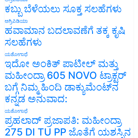
ಕಬ್ಬು ಬೆಳೆಯಲು ಸೂಕ್ತ ಸಲಹೆಗಳು
ಅಗ್ರಿಪಿಡಿಯಾ
ಹವಾಮಾನ ಬದಲಾವಣೆಗೆ ತಕ್ಕ ಕೃಷಿ
ಸಲಹೆಗಳು
ಯಶೋಗಾಥೆ
ಇದೋ ಅಂಕಿತ್ ಪಾಟೀಲ್ ಮತ್ತು
ಮಹೀಂದ್ರಾ 605 NOVO ಟ್ರಾಕ್ಟರ್
ಬಗ್ಗೆ ನಿಮ್ಮ ಹಿಂದಿ ಡಾಕ್ಯುಮೆಂಟ್‌ನ
ಕನ್ನಡ ಅನುವಾದ:
ಯಶೋಗಾಥೆ
ಪ್ರಹಲಾದ್ ಪ್ರಜಾಪತಿ: ಮಹೀಂದ್ರಾ
275 DI TU PP ಜೊತೆಗೆ ಯಶಸ್ಸಿನ