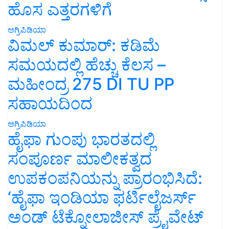
ಹೊಸ ಎತ್ತರಗಳಿಗೆ
ಅಗ್ರಿಪಿಡಿಯಾ
ವಿಮಲ್ ಕುಮಾರ್: ಕಡಿಮೆ
ಸಮಯದಲ್ಲಿ ಹೆಚ್ಚು ಕೆಲಸ –
ಮಹೀಂದ್ರ 275 DI TU PP
ಸಹಾಯದಿಂದ
ಅಗ್ರಿಪಿಡಿಯಾ
ಹೈಫಾ ಗುಂಪು ಭಾರತದಲ್ಲಿ
ಸಂಪೂರ್ಣ ಮಾಲೀಕತ್ವದ
ಉಪಕಂಪನಿಯನ್ನು ಪ್ರಾರಂಭಿಸಿದೆ:
‘ಹೈಫಾ ಇಂಡಿಯಾ ಫರ್ಟಿಲೈಜರ್ಸ್
ಅಂಡ್ ಟೆಕ್ನೋಲಾಜೀಸ್ ಪ್ರೈವೇಟ್