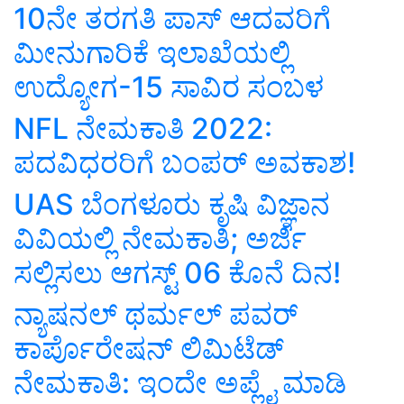
10ನೇ ತರಗತಿ ಪಾಸ್‌ ಆದವರಿಗೆ
ಮೀನುಗಾರಿಕೆ ಇಲಾಖೆಯಲ್ಲಿ
ಉದ್ಯೋಗ-15 ಸಾವಿರ ಸಂಬಳ
NFL ನೇಮಕಾತಿ 2022:
ಪದವಿಧರರಿಗೆ ಬಂಪರ್‌ ಅವಕಾಶ!
UAS ಬೆಂಗಳೂರು ಕೃಷಿ ವಿಜ್ಞಾನ
ವಿವಿಯಲ್ಲಿ ನೇಮಕಾತಿ; ಅರ್ಜಿ
ಸಲ್ಲಿಸಲು ಆಗಸ್ಟ್‌ 06 ಕೊನೆ ದಿನ!
ನ್ಯಾಷನಲ್ ಥರ್ಮಲ್ ಪವರ್
ಕಾರ್ಪೊರೇಷನ್ ಲಿಮಿಟೆಡ್
ನೇಮಕಾತಿ: ಇಂದೇ ಅಪ್ಲೈ ಮಾಡಿ