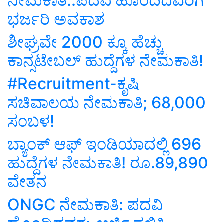
ನೇಮಕಾತಿ..ಪದವಿ ಹೊಂದಿದವರಿಗೆ
ಭರ್ಜರಿ ಅವಕಾಶ
ಶೀಘ್ರವೇ 2000 ಕ್ಕೂ ಹೆಚ್ಚು
ಕಾನ್ಸಟೇಬಲ್ ಹುದ್ದೆಗಳ ನೇಮಕಾತಿ!
#Recruitment-ಕೃಷಿ
ಸಚಿವಾಲಯ ನೇಮಕಾತಿ; 68,000
ಸಂಬಳ!
ಬ್ಯಾಂಕ್ ಆಫ್ ಇಂಡಿಯಾದಲ್ಲಿ 696
ಹುದ್ದೆಗಳ ನೇಮಕಾತಿ! ರೂ.89,890
ವೇತನ
ONGC ನೇಮಕಾತಿ: ಪದವಿ