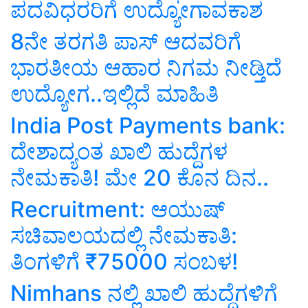
ಪದವಿಧರರಿಗೆ ಉದ್ಯೋಗಾವಕಾಶ
8ನೇ ತರಗತಿ ಪಾಸ್‌ ಆದವರಿಗೆ
ಭಾರತೀಯ ಆಹಾರ ನಿಗಮ ನೀಡ್ತಿದೆ
ಉದ್ಯೋಗ..ಇಲ್ಲಿದೆ ಮಾಹಿತಿ
India Post Payments bank:
ದೇಶಾದ್ಯಂತ ಖಾಲಿ ಹುದ್ದೆಗಳ
ನೇಮಕಾತಿ! ಮೇ 20 ಕೊನ ದಿನ..
Recruitment: ಆಯುಷ್
ಸಚಿವಾಲಯದಲ್ಲಿ ನೇಮಕಾತಿ:
ತಿಂಗಳಿಗೆ ₹75000 ಸಂಬಳ!
Nimhans ನಲ್ಲಿ ಖಾಲಿ ಹುದ್ದೆಗಳಿಗೆ