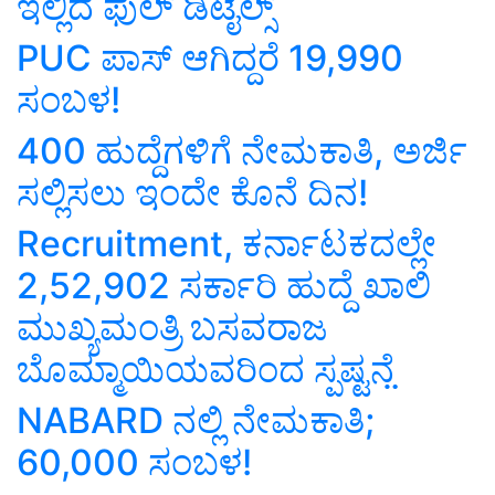
ಇಲ್ಲಿದೆ ಫುಲ್‌ ಡಿಟೈಲ್ಸ್‌
PUC ಪಾಸ್ ಆಗಿದ್ದರೆ 19,990
ಸಂಬಳ!
400 ಹುದ್ದೆಗಳಿಗೆ ನೇಮಕಾತಿ, ಅರ್ಜಿ
ಸಲ್ಲಿಸಲು ಇಂದೇ ಕೊನೆ ದಿನ!
Recruitment, ಕರ್ನಾಟಕದಲ್ಲೇ
2,52,902 ಸರ್ಕಾರಿ ಹುದ್ದೆ ಖಾಲಿ
ಮುಖ್ಯಮಂತ್ರಿ ಬಸವರಾಜ
ಬೊಮ್ಮಾಯಿಯವರಿಂದ ಸ್ಪಷ್ಟನೆ ̤
NABARD ನಲ್ಲಿ ನೇಮಕಾತಿ;
60,000 ಸಂಬಳ!