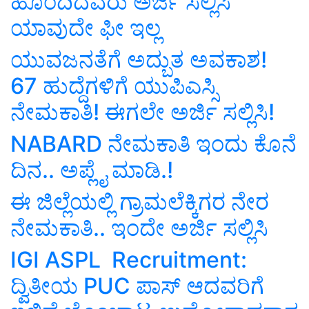
ಹೊಂದಿದವರು ಅರ್ಜಿ ಸಲ್ಲಿಸಿ
ಯಾವುದೇ ಫೀ ಇಲ್ಲ
ಯುವಜನತೆಗೆ ಅದ್ಬುತ ಅವಕಾಶ!
67 ಹುದ್ದೆಗಳಿಗೆ ಯುಪಿಎಸ್ಸಿ
ನೇಮಕಾತಿ! ಈಗಲೇ ಅರ್ಜಿ ಸಲ್ಲಿಸಿ!
NABARD ನೇಮಕಾತಿ ಇಂದು ಕೊನೆ
ದಿನ.. ಅಪ್ಲೈ ಮಾಡಿ.!
ಈ ಜಿಲ್ಲೆಯಲ್ಲಿ ಗ್ರಾಮಲೆಕ್ಕಿಗರ ನೇರ
ನೇಮಕಾತಿ.. ಇಂದೇ ಅರ್ಜಿ ಸಲ್ಲಿಸಿ
IGI ASPL Recruitment:
ದ್ವಿತೀಯ PUC ಪಾಸ್‌ ಆದವರಿಗೆ