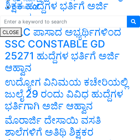
ಶಿಕ್ಷಕ ಹುದ್ದೆಗಳ ಭರ್ತಿಗೆ ಅರ್ಜಿ
Contact
ಆಹ್ವಾನ
SSLC ಪಾಸಾದ ಅಭ್ಯರ್ಥಿಗಳಿಂದ
CLOSE
SSC CONSTABLE GD
25271 ಹುದ್ದೆಗಳ ಭರ್ತಿಗೆ ಅರ್ಜಿ
ಆಹ್ವಾನ
ಉದ್ಯೋಗ ವಿನಿಮಯ ಕಚೇರಿಯಲ್ಲಿ
ಜುಲೈ 29 ರಂದು ವಿವಿಧ ಹುದ್ದೆಗಳ
ಭರ್ತಿಗಾಗಿ ಅರ್ಜಿ ಆಹ್ವಾನ
ಮೊರಾರ್ಜಿ ದೇಸಾಯಿ ವಸತಿ
ಶಾಲೆಗಳಿಗೆ ಅತಿಥಿ ಶಿಕ್ಷಕರ