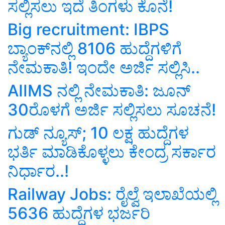
ಸಲ್ಲಿಸಲು ಇದೆ ತಿಂಗಳು ಕೊನೆ!
Big recruitment: IBPS
ಬ್ಯಾಂಕ್‌ನಲ್ಲಿ 8106 ಹುದ್ದೆಗಳಿಗೆ
ನೇಮಕಾತಿ! ಇಂದೇ ಅರ್ಜಿ ಸಲ್ಲಿಸಿ..
AIIMS ನಲ್ಲಿ ನೇಮಕಾತಿ: ಜೂನ್‌
30ರೊಳಗೆ ಅರ್ಜಿ ಸಲ್ಲಿಸಲು ಸೂಚನೆ!
ಗುಡ್ ನ್ಯೂಸ್; 10 ಲಕ್ಷ ಹುದ್ದೆಗಳ
ಭರ್ತಿ ಮಾಡಿಕೊಳ್ಳಲು ಕೇಂದ್ರ ಸರ್ಕಾರ
ನಿರ್ಧಾರ..!
Railway Jobs: ರೈಲ್ವೆ ಇಲಾಖೆಯಲ್ಲಿ
5636 ಹುದ್ದೆಗಳ ಭರ್ಜರಿ