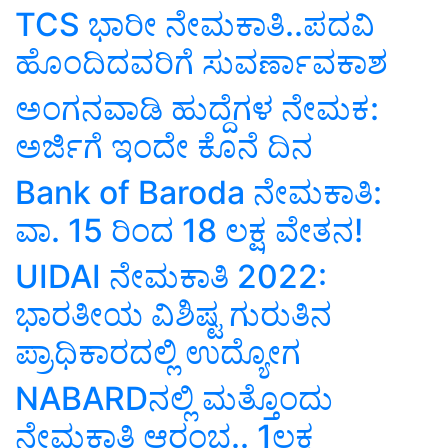
TCS ಭಾರೀ ನೇಮಕಾತಿ..ಪದವಿ
ಹೊಂದಿದವರಿಗೆ ಸುವರ್ಣಾವಕಾಶ
ಅಂಗನವಾಡಿ ಹುದ್ದೆಗಳ ನೇಮಕ:
ಅರ್ಜಿಗೆ ಇಂದೇ ಕೊನೆ ದಿನ
Bank of Baroda ನೇಮಕಾತಿ:
ವಾ. 15 ರಿಂದ 18 ಲಕ್ಷ ವೇತನ!
UIDAI ನೇಮಕಾತಿ 2022:
ಭಾರತೀಯ ವಿಶಿಷ್ಟ ಗುರುತಿನ
ಪ್ರಾಧಿಕಾರದಲ್ಲಿ ಉದ್ಯೋಗ
NABARDನಲ್ಲಿ ಮತ್ತೊಂದು
ನೇಮಕಾತಿ ಆರಂಭ.. 1ಲಕ್ಷ