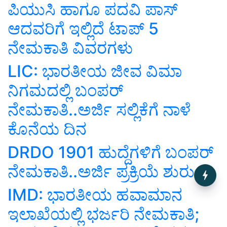
ಪಿಯುಸಿ ಹಾಗೂ ಪದವಿ ಪಾಸ್‌
ಆದವರಿಗೆ ಇಲ್ಲಿದೆ ಟಾಪ್‌ 5
ನೇಮಕಾತಿ ವಿವರಗಳು
LIC: ಭಾರತೀಯ ಜೀವ ವಿಮಾ
ನಿಗಮದಲ್ಲಿ ಬಂಪರ್‌
ನೇಮಕಾತಿ..ಅರ್ಜಿ ಸಲ್ಲಿಕೆಗೆ ನಾಳೆ
ಕೊನೆಯ ದಿನ
DRDO 1901 ಹುದ್ದೆಗಳಿಗೆ ಬಂಪರ್‌
ನೇಮಕಾತಿ..ಅರ್ಜಿ ಪ್ರಕ್ರಿಯೆ ಶುರು
A Path to Zero Hunger and
Lower Agricultural Emissions
IMD: ಭಾರತೀಯ ಹವಾಮಾನ
by 2034: Inside OECD-FAO
Outlook
ಇಲಾಖೆಯಲ್ಲಿ ಭರ್ಜರಿ ನೇಮಕಾತಿ;