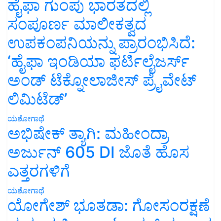
ಹೈಫಾ ಗುಂಪು ಭಾರತದಲ್ಲಿ
ಸಂಪೂರ್ಣ ಮಾಲೀಕತ್ವದ
ಉಪಕಂಪನಿಯನ್ನು ಪ್ರಾರಂಭಿಸಿದೆ:
‘ಹೈಫಾ ಇಂಡಿಯಾ ಫರ್ಟಿಲೈಜರ್ಸ್
ಅಂಡ್ ಟೆಕ್ನೋಲಾಜೀಸ್ ಪ್ರೈವೇಟ್
ಲಿಮಿಟೆಡ್’
ಯಶೋಗಾಥೆ
ಅಭಿಷೇಕ್ ತ್ಯಾಗಿ: ಮಹೀಂದ್ರಾ
ಅರ್ಜುನ್ 605 DI ಜೊತೆ ಹೊಸ
ಎತ್ತರಗಳಿಗೆ
ಯಶೋಗಾಥೆ
ಯೋಗೇಶ್ ಭೂತಡಾ: ಗೋಸಂರಕ್ಷಣೆ