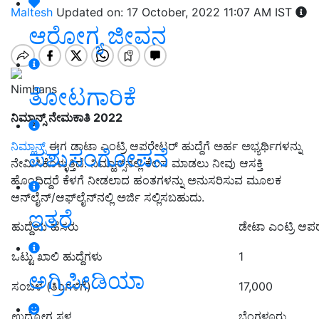
Maltesh
Updated on: 17 October, 2022 11:07 AM IST
ಆರೋಗ್ಯ ಜೀವನ
Nimhans
ತೋಟಗಾರಿಕೆ
ನಿಮ್ಹಾನ್ಸ್ ನೇಮಕಾತಿ 2022
ನಿಮ್ಹಾನ್ಸ್
ಈಗ ಡಾಟಾ ಎಂಟ್ರಿ ಆಪರೇಟರ್ ಹುದ್ದೆಗೆ ಅರ್ಹ ಅಭ್ಯರ್ಥಿಗಳನ್ನು
ಪಶುಸಂಗೋಪನೆ
ನೇಮಿಸಿಕೊಳ್ಳುತ್ತಿದೆ. ನಿಮ್ಹಾನ್ಸ್‌ನಲ್ಲಿ ಕೆಲಸ ಮಾಡಲು ನೀವು ಆಸಕ್ತಿ
ಹೊಂದಿದ್ದರೆ ಕೆಳಗೆ ನೀಡಲಾದ ಹಂತಗಳನ್ನು ಅನುಸರಿಸುವ ಮೂಲಕ
ಆನ್‌ಲೈನ್/ಆಫ್‌ಲೈನ್‌ನಲ್ಲಿ ಅರ್ಜಿ ಸಲ್ಲಿಸಬಹುದು.
ಇತರೆ
ಹುದ್ದೆಯ ಹೆಸರು
ಡೇಟಾ ಎಂಟ್ರಿ ಆಪ
ಒಟ್ಟು ಖಾಲಿ ಹುದ್ದೆಗಳು
1
ಅಗ್ರಿಪೀಡಿಯಾ
ಸಂಬಳ (ತಿಂಗಳಿಗೆ)
17,000
ಉದ್ಯೋಗ ಸ್ಥಳ
ಬೆಂಗಳೂರು