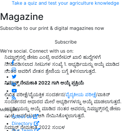
Take a quiz and test your agriculture knowledge
Magazine
Subscribe to our print & digital magazines now
Subscribe
We're social. Connect with us on:
ನಿಮ್ಹಾನ್ಸ್‌ನಲ್ಲಿ ಡೇಟಾ ಎಂಟ್ರಿ ಆಪರೇಟರ್ ಖಾಲಿ ಹುದ್ದೆಗಳಿಗೆ
ನಿಗದಿಪಡಿಸಲಾದ ಸೀಟುಗಳ ಸಂಖ್ಯೆ 1. ಅಭ್ಯರ್ಥಿಯನ್ನು ಆಯ್ಕೆ ಮಾಡಿದ
ನಂತರ ಅವರಿಗೆ ವೇತನ ಶ್ರೇಣಿಯ ಬಗ್ಗೆ ತಿಳಿಸಲಾಗುತ್ತದೆ.
ನಿಮ್ಹಾನ್ಸ್ ನೇಮಕಾತಿ 2022 ಗಾಗಿ ಆಯ್ಕೆ ಪ್ರಕ್ರಿಯೆ
ಲಿಖಿತ ಪರೀಕ್ಷೆ/ವೈಯಕ್ತಿಕ ಸಂದರ್ಶನ/
ವೈದ್ಯಕೀಯ ಪರೀಕ್ಷೆ
/ವಾಕಿನ್
ಸಂದರ್ಶನದ ಆಧಾರದ ಮೇಲೆ ಅಭ್ಯರ್ಥಿಗಳನ್ನು ಆಯ್ಕೆ ಮಾಡಲಾಗುತ್ತದೆ.
ಅಭ್ಯರ್ಥಿಯನ್ನು ಆಯ್ಕೆ ಮಾಡಿದ ನಂತರ ಅವರನ್ನು ನಿಮ್ಹಾನ್ಸ್‌ನಲ್ಲಿ ಡೇಟಾ
More Links
ಎಂಟ್ರಿ ಆಪರೇಟರ್ ಆಗಿ ನೇಮಿಸಿಕೊಳ್ಳಲಾಗುತ್ತದೆ.
About us
Directory
ನಿಮ್ಹಾನ್ಸ್ ನೇಮಕಾತಿ 2022 ಸಂಬಳ
Our Team