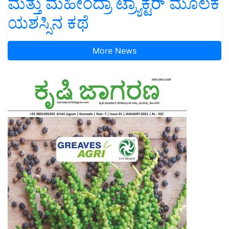
ಮತ್ತು ಮಹೀಂದ್ರಾ ಟ್ರ್ಯಾಕ್ಟರ್ ಮೂಲಕ
ಯಶಸ್ಸಿನ ಕಥೆ
More News