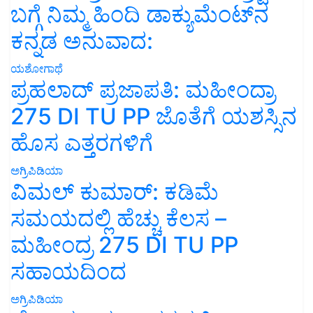
ಬಗ್ಗೆ ನಿಮ್ಮ ಹಿಂದಿ ಡಾಕ್ಯುಮೆಂಟ್‌ನ
ಕನ್ನಡ ಅನುವಾದ:
ಯಶೋಗಾಥೆ
ಪ್ರಹಲಾದ್ ಪ್ರಜಾಪತಿ: ಮಹೀಂದ್ರಾ
275 DI TU PP ಜೊತೆಗೆ ಯಶಸ್ಸಿನ
ಹೊಸ ಎತ್ತರಗಳಿಗೆ
ಅಗ್ರಿಪಿಡಿಯಾ
ವಿಮಲ್ ಕುಮಾರ್: ಕಡಿಮೆ
ಸಮಯದಲ್ಲಿ ಹೆಚ್ಚು ಕೆಲಸ –
ಮಹೀಂದ್ರ 275 DI TU PP
ಸಹಾಯದಿಂದ
ಅಗ್ರಿಪಿಡಿಯಾ