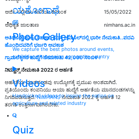
ಯಶೋಗಾಥೆ
ಅರ್ಜಿ ಸಲ್ಲಿಸಲು ಕೊನೆಯ ದಿನಾಂಕ
15/05/2022
ಅಧಿಕೃತ ಜಾಲತಾಣ
nimhans.ac.in
Photo Gallery
ಅತಿದೊಡ್ಡ ಹಾಲು ಸಹಕಾರಿ ಸಂಸ್ಥೆ ಅಮೂಲ್‌ನಲ್ಲಿ ಭಾರೀ ನೇಮಕಾತಿ..ಪದವಿ
ಹೊಂದಿದವರಿಗೆ ಭರ್ಜರಿ ಅವಕಾಶ
We capture the best photos around events,
exhibitions happening across the country
ಗ್ರಾಮಲೆಕ್ಕಿಗರ ಹುದ್ದೆಗೆ ನೇಮಕಾತಿ: 42,000 ಸಂಬಳ !
ನಿಮ್ಹಾನ್ಸ್ ನೇಮಕಾತಿ 2022 ರ ಅರ್ಹತೆ
Videos
ಅರ್ಹತೆಯ ಮಾನದಂಡವು ಉದ್ಯೋಗಕ್ಕೆ ಪ್ರಮುಖ ಅಂಶವಾಗಿದೆ.
ಪ್ರತಿಯೊಂದು ಕಂಪನಿಯು ಆಯಾ ಹುದ್ದೆಗೆ ಅರ್ಹತೆಯ ಮಾನದಂಡಗಳನ್ನು
Handpicked videos to inspire the nation on
ನಿಗದಿಪಡಿಸುತ್ತದೆ.
NIMHANS
ನೇಮಕಾತಿ 2022 ಕ್ಕೆ ಅರ್ಹತೆ 12
agriculture and related industry
ತರಗತಿ ಉತ್ತೀರ್ಣವಾಗಿರಬೇಕು.
Quiz