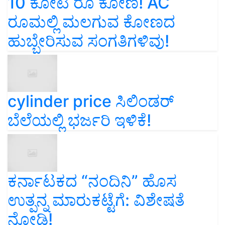
10 ಕೋಟಿ ರೂ ಕೋಣ! AC
ರೂಮಲ್ಲಿ ಮಲಗುವ ಕೋಣದ
ಹುಬ್ಬೇರಿಸುವ ಸಂಗತಿಗಳಿವು!
cylinder price ಸಿಲಿಂಡರ್‌
ಬೆಲೆಯಲ್ಲಿ ಭರ್ಜರಿ ಇಳಿಕೆ!
ಕರ್ನಾಟಕದ “ನಂದಿನಿ” ಹೊಸ
ಉತ್ಪನ್ನ ಮಾರುಕಟ್ಟೆಗೆ: ವಿಶೇಷತೆ
ನೋಡಿ!