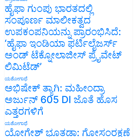
ಹೈಫಾ ಗುಂಪು ಭಾರತದಲ್ಲಿ
ಸಂಪೂರ್ಣ ಮಾಲೀಕತ್ವದ
ಉಪಕಂಪನಿಯನ್ನು ಪ್ರಾರಂಭಿಸಿದೆ:
‘ಹೈಫಾ ಇಂಡಿಯಾ ಫರ್ಟಿಲೈಜರ್ಸ್
ಅಂಡ್ ಟೆಕ್ನೋಲಾಜೀಸ್ ಪ್ರೈವೇಟ್
ಲಿಮಿಟೆಡ್’
ಯಶೋಗಾಥೆ
ಅಭಿಷೇಕ್ ತ್ಯಾಗಿ: ಮಹೀಂದ್ರಾ
ಅರ್ಜುನ್ 605 DI ಜೊತೆ ಹೊಸ
ಎತ್ತರಗಳಿಗೆ
ಯಶೋಗಾಥೆ
ಯೋಗೇಶ್ ಭೂತಡಾ: ಗೋಸಂರಕ್ಷಣೆ