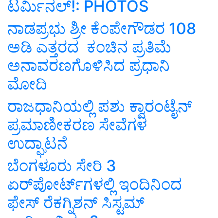
ಟರ್ಮಿನಲ್‌!: PHOTOS
ನಾಡಪ್ರಭು ಶ್ರೀ ಕೆಂಪೇಗೌಡರ 108
ಅಡಿ ಎತ್ತರದ ಕಂಚಿನ ಪ್ರತಿಮೆ
ಅನಾವರಣಗೊಳಿಸಿದ ಪ್ರಧಾನಿ
ಮೋದಿ
ರಾಜಧಾನಿಯಲ್ಲಿ ಪಶು ಕ್ವಾರಂಟೈನ್
ಪ್ರಮಾಣೀಕರಣ ಸೇವೆಗಳ
ಉದ್ಘಾಟನೆ
ಬೆಂಗಳೂರು ಸೇರಿ 3
ಏರ್‌ಪೋರ್ಟ್‌ಗಳಲ್ಲಿ ಇಂದಿನಿಂದ
ಫೇಸ್‌ ರೆಕಗ್ನಿಶನ್‌ ಸಿಸ್ಟಮ್‌