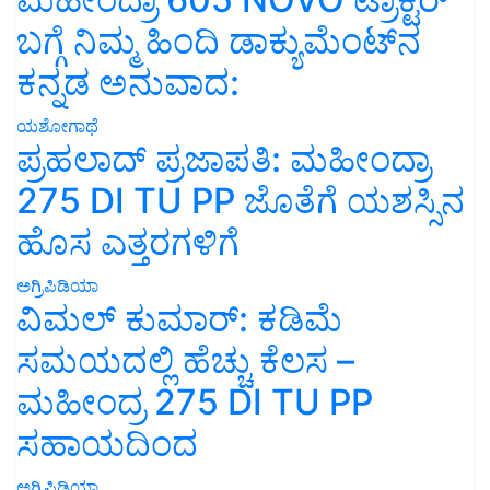
ಬಗ್ಗೆ ನಿಮ್ಮ ಹಿಂದಿ ಡಾಕ್ಯುಮೆಂಟ್‌ನ
ಕನ್ನಡ ಅನುವಾದ:
ಯಶೋಗಾಥೆ
ಪ್ರಹಲಾದ್ ಪ್ರಜಾಪತಿ: ಮಹೀಂದ್ರಾ
275 DI TU PP ಜೊತೆಗೆ ಯಶಸ್ಸಿನ
ಹೊಸ ಎತ್ತರಗಳಿಗೆ
ಅಗ್ರಿಪಿಡಿಯಾ
ವಿಮಲ್ ಕುಮಾರ್: ಕಡಿಮೆ
ಸಮಯದಲ್ಲಿ ಹೆಚ್ಚು ಕೆಲಸ –
ಮಹೀಂದ್ರ 275 DI TU PP
ಸಹಾಯದಿಂದ
ಅಗ್ರಿಪಿಡಿಯಾ