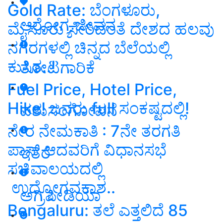
Gold Rate: ಬೆಂಗಳೂರು,
ಆರೋಗ್ಯ ಜೀವನ
ಮೈಸೂರು ಸೇರಿದಂತೆ ದೇಶದ ಹಲವು
ನಗರಗಳಲ್ಲಿ ಚಿನ್ನದ ಬೆಲೆಯಲ್ಲಿ
ಕುಸಿತ..!
ತೋಟಗಾರಿಕೆ
Fuel Price, Hotel Price,
Hike! ಜನರು full ಸಂಕಷ್ಟದಲ್ಲಿ!
ಪಶುಸಂಗೋಪನೆ
ನೇರ ನೇಮಕಾತಿ : 7ನೇ ತರಗತಿ
ಪಾಸ್‌ ಆದವರಿಗೆ ವಿಧಾನಸಭೆ
ಇತರೆ
ಸಚಿವಾಲಯದಲ್ಲಿ
ಉದ್ಯೋಗವಕಾಶ..
ಅಗ್ರಿಪೀಡಿಯಾ
Bengaluru: ತಲೆ ಎತ್ತಲಿದೆ 85