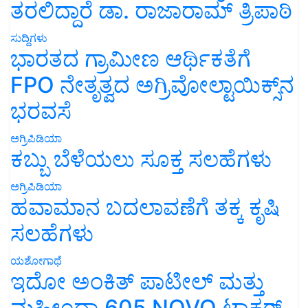
ತರಲಿದ್ದಾರೆ ಡಾ. ರಾಜಾರಾಮ್ ತ್ರಿಪಾಠಿ
ಸುದ್ದಿಗಳು
ಭಾರತದ ಗ್ರಾಮೀಣ ಆರ್ಥಿಕತೆಗೆ
FPO ನೇತೃತ್ವದ ಅಗ್ರಿವೋಲ್ಟಾಯಿಕ್ಸ್‌ನ
ಭರವಸೆ
ಅಗ್ರಿಪಿಡಿಯಾ
ಕಬ್ಬು ಬೆಳೆಯಲು ಸೂಕ್ತ ಸಲಹೆಗಳು
ಅಗ್ರಿಪಿಡಿಯಾ
ಹವಾಮಾನ ಬದಲಾವಣೆಗೆ ತಕ್ಕ ಕೃಷಿ
ಸಲಹೆಗಳು
ಯಶೋಗಾಥೆ
ಇದೋ ಅಂಕಿತ್ ಪಾಟೀಲ್ ಮತ್ತು
ಮಹೀಂದ್ರಾ 605 NOVO ಟ್ರಾಕ್ಟರ್