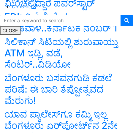
ಮಿಂಚಲಿದ್ದಾರೆ ಪವರ್‌ಸ್ಟಾರ್‌
Contact
FDI: ವಿದೇಶಿ ನೇರ
ಬಂಡವಾಳ..ಕರ್ನಾಟಕ ನಂಬರ್‌ 1
CLOSE
ಸಿಲಿಕಾನ್‌ ಸಿಟಿಯಲ್ಲಿ ಶುರುವಾಯ್ತು
ATM ಇಡ್ಲಿ, ವಡೆ,
ಸೆಂಟರ್‌..ವಿಡಿಯೋ
ಬೆಂಗಳೂರು ಬಸವನಗುಡಿ ಕಡಲೆ
ಪರಿಷೆ: ಈ ಬಾರಿ ತೆಪ್ಪೋತ್ಸವದ
ಮೆರುಗು!
ಯಾವ ಪ್ಯಾಲೇಸ್‌ಗೂ ಕಮ್ಮಿ ಇಲ್ಲ
ಬೆಂಗಳೂರು ಏರ್‌ಪೋರ್ಟ್‌ನ 2ನೇ