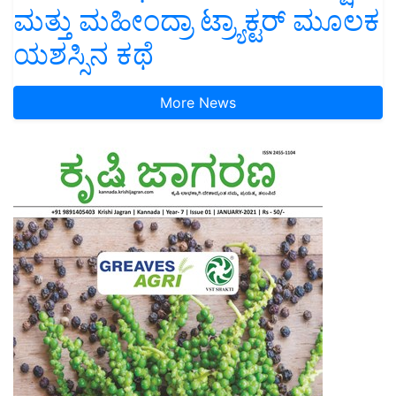
ಮತ್ತು ಮಹೀಂದ್ರಾ ಟ್ರ್ಯಾಕ್ಟರ್ ಮೂಲಕ
ಯಶಸ್ಸಿನ ಕಥೆ
More News