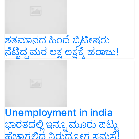
ಶತಮಾನದ ಹಿಂದೆ ಬ್ರಿಟೀಷರು
ನೆಟ್ಟಿದ್ದ ಮರ ಲಕ್ಷ ಲಕ್ಷಕ್ಕೆ ಹರಾಜು!
Unemployment in india
ಭಾರತದಲ್ಲಿ ಇನ್ನೂ ಮೂರು ಪಟ್ಟು
ಹೆಚ್ಚಾಗಲಿದೆ ನಿರುದ್ಯೋಗ ಸಮಸ್ಯೆ!