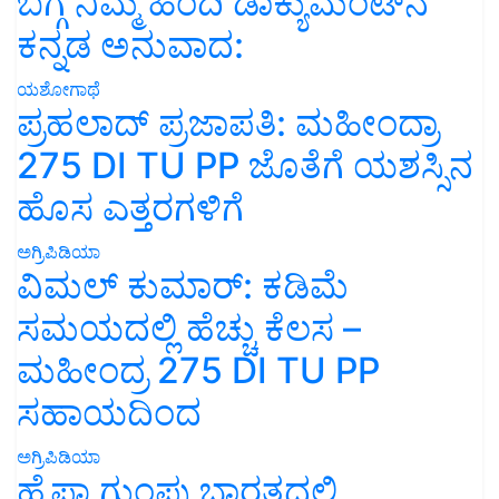
ಬಗ್ಗೆ ನಿಮ್ಮ ಹಿಂದಿ ಡಾಕ್ಯುಮೆಂಟ್‌ನ
ಕನ್ನಡ ಅನುವಾದ:
ಯಶೋಗಾಥೆ
ಪ್ರಹಲಾದ್ ಪ್ರಜಾಪತಿ: ಮಹೀಂದ್ರಾ
275 DI TU PP ಜೊತೆಗೆ ಯಶಸ್ಸಿನ
ಹೊಸ ಎತ್ತರಗಳಿಗೆ
ಅಗ್ರಿಪಿಡಿಯಾ
ವಿಮಲ್ ಕುಮಾರ್: ಕಡಿಮೆ
ಸಮಯದಲ್ಲಿ ಹೆಚ್ಚು ಕೆಲಸ –
ಮಹೀಂದ್ರ 275 DI TU PP
ಸಹಾಯದಿಂದ
ಅಗ್ರಿಪಿಡಿಯಾ
ಹೈಫಾ ಗುಂಪು ಭಾರತದಲ್ಲಿ