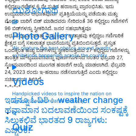
ಕಲ್ಲಿದ್ದಲು ಗಣಿಗಳ 6 ನೇ ಸುತ್ತಿನ ಹರಾಜನ್ನು ಪ್ರಾರಂಭಿಸಿತು. ಇದು
ಯಶೋಗಾಥೆ
ಉದ್ಯಮದಿಂದ ಅಭೂತಪೂರ್ವ ಪ್ರತಿಕ್ರಿಯೆಯನ್ನು ಪಡೆಯಿತು ಮತ್ತು
ಮೊದಲ ಬಾರಿಗೆ ಬಿಡ್ ಮಾಡಿದವರು ಸೇರಿದಂತೆ 36 ಕಲ್ಲಿದ್ದಲು ಗಣಿಗಳಿಗೆ
96 ಬಿಡ್‌ಗಳನ್ನು ಸ್ವೀಕರಿಸಿದೆ. ಜನರ ಸಹಭಾಗಿತ್ವವೂ
Photo Gallery
ಅಭೂತಪೂರ್ವವಾಗಿತ್ತು ಮತ್ತು ಜನರ ಉತ್ಸಾಹವು ಕಲ್ಲಿದ್ದಲು ಗಣಿಗಾರಿಕೆ
ಕ್ಷೇತ್ರದ ಬಗ್ಗೆ ಸಕಾರಾತ್ಮಕ ಭಾವನೆಯನ್ನು ಪ್ರತಿಬಿಂಬಿಸುತ್ತದೆ. ಪ್ರಸ್ತುತ
We capture the best photos around events,
ಒಂದಕ್ಕಿಂತ ಹೆಚ್ಚು ಬಿಡ್‌ಗಳನ್ನು ಸ್ವೀಕರಿಸುತ್ತಿರುವ 27 ಕಲ್ಲಿದ್ದಲು ಗಣಿಗಳನ್ನು
exhibitions happening across the country
ತಾಂತ್ರಿಕ ಮೌಲ್ಯಮಾಪನವನ್ನು ಪೂರ್ಣಗೊಳಿಸಿದ ನಂತರ ಫೆಬ್ರವರಿ 27,
ಸೋಮವಾರದಿಂದ ಮುಂಗಡ ಹರಾಜಿಗೆ ಆಯ್ಕೆ ಮಾಡಲಾಗಿದೆ. ಫೆಬ್ರವರಿ
24, 2023 ರಂದು ಇ-ಹರಾಜು ನಡೆಸಲಾಗುತ್ತಿದೆ ಎಂದು ಕಲ್ಲಿದ್ದಲು
Videos
ಸಚಿವಾಲಯ ತಿಳಿಸಿದೆ.
*-*-*-*
Handpicked videos to inspire the nation on
ಇದನ್ನೂ ಓದಿರಿ :
weather change
agriculture and related industry
ಹವಾಮಾನ ಬದಲಾವಣೆಯಿಂದ ಸಂಕಷ್ಟಕ್ಕೆ
ಸಿಲುಕಲಿವೆ ಭಾರತದ 9 ರಾಜ್ಯಗಳು:
Quiz
ಎಚ್ಚರಿಕೆ!