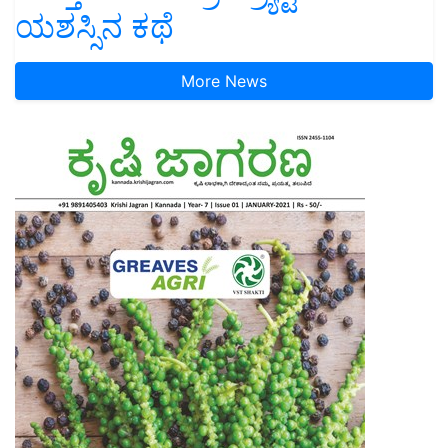
ಯಶಸ್ಸಿನ ಕಥೆ
More News