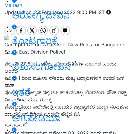
Maltesh
ಆರೋಗ್ಯ ಜೀವನ
Updated on: 23 February, 2023 9:00 PM IST
ತೋಟಗಾರಿಕೆ
Can't put DP on WhatsApp: New Rules for Bangalore
South East Division Police!
ಪಶುಸಂಗೋಪನೆ
ಫೆಬ್ರವರಿ 27 ರಿಂದ ವಾಣಿಜ್ಯ ಕಲ್ಲಿದ್ದಲು ಗಣಿಗಳ ಮುಂಗಡ ಹರಾಜು
ಆರಂಭ
ಏಪ್ರಿಲ್ 1 ರಿಂದ ಮಹಿಳಾ ನೌಕರರು ಮತ್ತು ವಿದ್ಯಾರ್ಥಿಗಳಿಗೆ ಉಚಿತ ಬಸ್
ಪಾಸ್
ಇತರೆ
ಪೊಲೀಸರು ವಾಟ್ಸಾಪ್ ನಲ್ಲಿ ಡಿಪಿ ಹಾಕುವಂತಿಲ್ಲ..ಬೆಂಗಳೂರು ಸೌತ್ ಈಸ್ಟ್
ವಿಭಾಗದಿಂದ ಹೊಸ ರೂಲ್ಸ್
ಪಶುವೈದ್ಯಕೀಯ ಕಾಲೇಜಿನಲ್ಲಿ ಸಹಾಯಕ ಪ್ರಾಧ್ಯಾಪಕರ ಹುದ್ದೆಗೆ ಸಂದರ್ಶನ
ರಾಜ್ಯದಲ್ಲಿ ಅಔದಿಗಿಂತ ಮೊದಲೇ ಹೆಚ್ಚಿದ ಬಿಸಿ
ಅಗ್ರಿಪೀಡಿಯಾ
*-*-*-*-*
ಕಲ್ಲಿದ್ದಲು ಸಚಿವಾಲಯವು ನವೆಂಬರ್ 03, 2022 ರಂದು ವಾಣಿಜ್ಯ