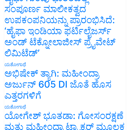
ಸಂಪೂರ್ಣ ಮಾಲೀಕತ್ವದ
ಉಪಕಂಪನಿಯನ್ನು ಪ್ರಾರಂಭಿಸಿದೆ:
‘ಹೈಫಾ ಇಂಡಿಯಾ ಫರ್ಟಿಲೈಜರ್ಸ್
ಅಂಡ್ ಟೆಕ್ನೋಲಾಜೀಸ್ ಪ್ರೈವೇಟ್
ಲಿಮಿಟೆಡ್’
ಯಶೋಗಾಥೆ
ಅಭಿಷೇಕ್ ತ್ಯಾಗಿ: ಮಹೀಂದ್ರಾ
ಅರ್ಜುನ್ 605 DI ಜೊತೆ ಹೊಸ
ಎತ್ತರಗಳಿಗೆ
ಯಶೋಗಾಥೆ
ಯೋಗೇಶ್ ಭೂತಡಾ: ಗೋಸಂರಕ್ಷಣೆ
ಮತ್ತು ಮಹೀಂದ್ರಾ ಟ್ರ್ಯಾಕ್ಟರ್ ಮೂಲಕ