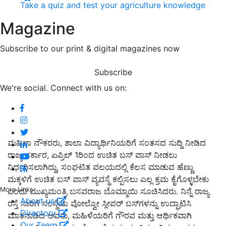
Take a quiz and test your agriculture knowledge
Magazine
Subscribe to our print & digital magazines now
Subscribe
We're social. Connect with us on:
ಮಹಿಳಾ ನೌಕರರು, ಶಾಲಾ ವಿದ್ಯಾರ್ಥಿನಿಯರಿಗೆ ಸಂತಸದ ಸುದ್ದಿ ನೀಡಿದ
ರಾಜ್ಯ ಸರ್ಕಾರ, ಏಪ್ರಿಲ್ 1ರಿಂದ ಉಚಿತ ಬಸ್ ಪಾಸ್ ನೀಡಲು
ನಿರ್ಧರಿಸಲಾಗಿದ್ದು, ಸಂಘಟಿತ ವಲಯದಲ್ಲಿ ಕೆಲಸ ಮಾಡುವ ಹೆಣ್ಣು
ಮಕ್ಕಳಿಗೆ ಉಚಿತ ಬಸ್ ಪಾಸ್ ವ್ಯವಸ್ಥೆ ಕಲ್ಪಿಸಲು ಎಲ್ಲ ಕ್ರಮ ಕೈಗೊಳ್ಳಬೇಕು
More Links
ಎಂದು ಮುಖ್ಯಮಂತ್ರಿ ಬಸವರಾಜ ಬೊಮ್ಮಾಯಿ ಸೂಚಿಸಿದರು. ನಿನ್ನೆ ರಾಜ್ಯ
About us
ರಸ್ತೆ ಸಾರಿಗೆ ಸಂಸ್ಥೆಯ ವೋಲ್ವೋ ಸ್ಲೀಪರ್ ಬಸ್‌ಗಳನ್ನು ಉದ್ಘಾಟಿಸಿ
Directory
ಮಾತನಾಡಿದ ಅವರು, ಮಹಿಳೆಯರಿಗೆ ಗೌರವ ಮತ್ತು ಆರ್ಥಿಕವಾಗಿ
Our Team