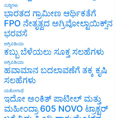
ಸುದ್ದಿಗಳು
ಭಾರತದ ಗ್ರಾಮೀಣ ಆರ್ಥಿಕತೆಗೆ
FPO ನೇತೃತ್ವದ ಅಗ್ರಿವೋಲ್ಟಾಯಿಕ್ಸ್‌ನ
ಭರವಸೆ
ಅಗ್ರಿಪಿಡಿಯಾ
ಕಬ್ಬು ಬೆಳೆಯಲು ಸೂಕ್ತ ಸಲಹೆಗಳು
ಅಗ್ರಿಪಿಡಿಯಾ
ಹವಾಮಾನ ಬದಲಾವಣೆಗೆ ತಕ್ಕ ಕೃಷಿ
ಸಲಹೆಗಳು
ಯಶೋಗಾಥೆ
ಇದೋ ಅಂಕಿತ್ ಪಾಟೀಲ್ ಮತ್ತು
ಮಹೀಂದ್ರಾ 605 NOVO ಟ್ರಾಕ್ಟರ್