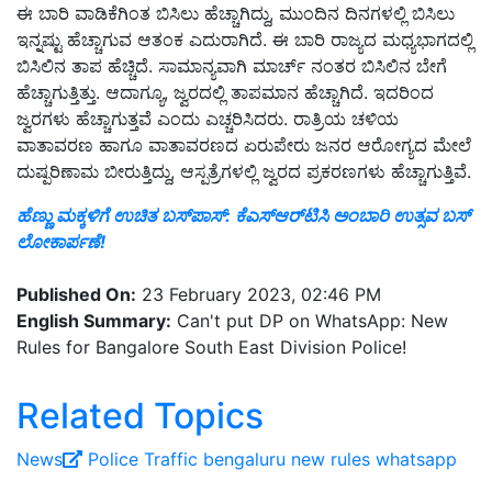
ಈ ಬಾರಿ ವಾಡಿಕೆಗಿಂತ ಬಿಸಿಲು ಹೆಚ್ಚಾಗಿದ್ದು, ಮುಂದಿನ ದಿನಗಳಲ್ಲಿ ಬಿಸಿಲು
ಇನ್ನಷ್ಟು ಹೆಚ್ಚಾಗುವ ಆತಂಕ ಎದುರಾಗಿದೆ. ಈ ಬಾರಿ ರಾಜ್ಯದ ಮಧ್ಯಭಾಗದಲ್ಲಿ
ಬಿಸಿಲಿನ ತಾಪ ಹೆಚ್ಚಿದೆ. ಸಾಮಾನ್ಯವಾಗಿ ಮಾರ್ಚ್ ನಂತರ ಬಿಸಿಲಿನ ಬೇಗೆ
ಹೆಚ್ಚಾಗುತ್ತಿತ್ತು. ಆದಾಗ್ಯೂ, ಜ್ವರದಲ್ಲಿ ತಾಪಮಾನ ಹೆಚ್ಚಾಗಿದೆ. ಇದರಿಂದ
ಜ್ವರಗಳು ಹೆಚ್ಚಾಗುತ್ತವೆ ಎಂದು ಎಚ್ಚರಿಸಿದರು. ರಾತ್ರಿಯ ಚಳಿಯ
ವಾತಾವರಣ ಹಾಗೂ ವಾತಾವರಣದ ಏರುಪೇರು ಜನರ ಆರೋಗ್ಯದ ಮೇಲೆ
ದುಷ್ಪರಿಣಾಮ ಬೀರುತ್ತಿದ್ದು, ಆಸ್ಪತ್ರೆಗಳಲ್ಲಿ ಜ್ವರದ ಪ್ರಕರಣಗಳು ಹೆಚ್ಚಾಗುತ್ತಿವೆ.
ಹೆಣ್ಣು ಮಕ್ಕಳಿಗೆ ಉಚಿತ ಬಸ್‌ಪಾಸ್‌: ಕೆಎಸ್ಆರ್‌ಟಿಸಿ ಅಂಬಾರಿ ಉತ್ಸವ ಬಸ್
ಲೋಕಾರ್ಪಣೆ!
Published On:
23 February 2023, 02:46 PM
English Summary:
Can't put DP on WhatsApp: New
Rules for Bangalore South East Division Police!
Related Topics
News
Police
Traffic
bengaluru
new rules
whatsapp