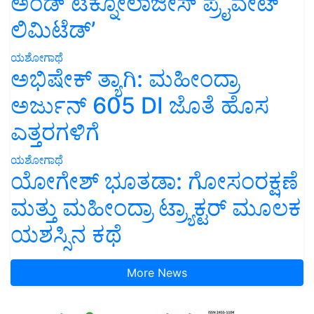
ಅಂಡ್ ಟೆಕ್ನೋಲಾಜೀಸ್ ಪ್ರೈವೇಟ್
ಲಿಮಿಟೆಡ್’
ಯಶೋಗಾಥೆ
ಅಭಿಷೇಕ್ ತ್ಯಾಗಿ: ಮಹೀಂದ್ರಾ
ಅರ್ಜುನ್ 605 DI ಜೊತೆ ಹೊಸ
ಎತ್ತರಗಳಿಗೆ
ಯಶೋಗಾಥೆ
ಯೋಗೇಶ್ ಭೂತಡಾ: ಗೋಸಂರಕ್ಷಣೆ
ಮತ್ತು ಮಹೀಂದ್ರಾ ಟ್ರ್ಯಾಕ್ಟರ್ ಮೂಲಕ
ಯಶಸ್ಸಿನ ಕಥೆ
More News