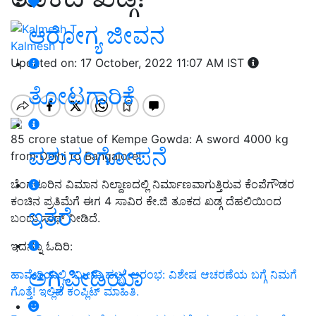
ಆರೋಗ್ಯ ಜೀವನ
Kalmesh T
Updated on: 17 October, 2022 11:07 AM IST
ತೋಟಗಾರಿಕೆ
85 crore statue of Kempe Gowda: A sword 4000 kg
ಪಶುಸಂಗೋಪನೆ
from Delhi to Bangalore!
ಬೆಂಗಳೂರಿನ ವಿಮಾನ ನಿಲ್ದಾಣದಲ್ಲಿ ನಿರ್ಮಾಣವಾಗುತ್ತಿರುವ ಕೆಂಪೆಗೌಡರ
ಕಂಚಿನ ಪ್ರತಿಮೆಗೆ ಈಗ 4 ಸಾವಿರ ಕೇ.ಜಿ ತೂಕದ ಖಡ್ಗ ದೆಹಲಿಯಿಂದ
ಇತರೆ
ಬಂದು ಸಾಥ್‌ ನೀಡಿದೆ.
ಇದನ್ನೂ ಓದಿರಿ:
ಅಗ್ರಿಪೀಡಿಯಾ
ಹಾವೇರಿಯಲ್ಲಿ “ಮೀನು ಹಬ್ಬ” ಆರಂಭ: ವಿಶೇಷ ಆಚರಣೆಯ ಬಗ್ಗೆ ನಿಮಗೆ
ಗೊತ್ತೆ! ಇಲ್ಲಿದೆ ಕಂಪ್ಲಿಟ್ ಮಾಹಿತಿ.