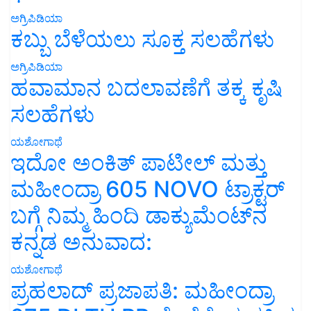
ಅಗ್ರಿಪಿಡಿಯಾ
ಕಬ್ಬು ಬೆಳೆಯಲು ಸೂಕ್ತ ಸಲಹೆಗಳು
ಅಗ್ರಿಪಿಡಿಯಾ
ಹವಾಮಾನ ಬದಲಾವಣೆಗೆ ತಕ್ಕ ಕೃಷಿ
ಸಲಹೆಗಳು
ಯಶೋಗಾಥೆ
ಇದೋ ಅಂಕಿತ್ ಪಾಟೀಲ್ ಮತ್ತು
ಮಹೀಂದ್ರಾ 605 NOVO ಟ್ರಾಕ್ಟರ್
ಬಗ್ಗೆ ನಿಮ್ಮ ಹಿಂದಿ ಡಾಕ್ಯುಮೆಂಟ್‌ನ
ಕನ್ನಡ ಅನುವಾದ:
ಯಶೋಗಾಥೆ
ಪ್ರಹಲಾದ್ ಪ್ರಜಾಪತಿ: ಮಹೀಂದ್ರಾ