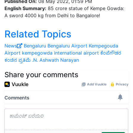
Published On:
08 May 2022, 01:59 PM
English Summary:
85 crore statue of Kempe Gowda:
A sword 4000 kg from Delhi to Bangalore!
Related Topics
News
Bengaluru
Bengaluru Airport
Kempegouda
Airport
kempegowda international airport
ಕೆಂಪೆಗೌಡರ
ಕಂಚಿನ ಪ್ರತಿಮೆ
.N. Ashwath Narayan
Share your comments