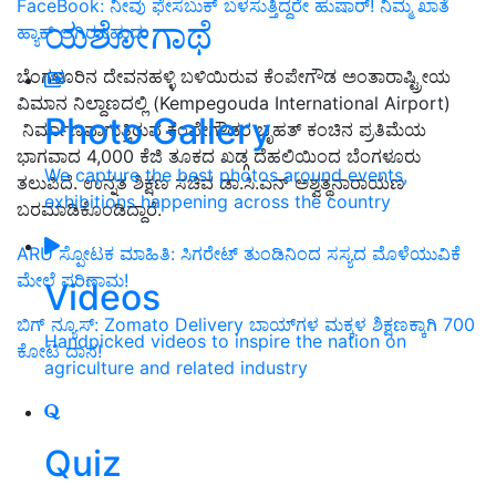
FaceBook: ನೀವು ಫೇಸಬುಕ್ ಬಳಸುತ್ತಿದ್ದರೇ ಹುಷಾರ್! ನಿಮ್ಮ ಖಾತೆ
ಯಶೋಗಾಥೆ
ಹ್ಯಾಕ್ ಆಗಿರಬಹುದು
ಬೆಂಗಳೂರಿನ ದೇವನಹಳ್ಳಿ ಬಳಿಯಿರುವ ಕೆಂಪೇಗೌಡ ಅಂತಾರಾಷ್ಟ್ರೀಯ
ವಿಮಾನ ನಿಲ್ದಾಣದಲ್ಲಿ (Kempegouda International Airport)
Photo Gallery
ನಿರ್ಮಾಣವಾಗುತ್ತಿರುವ ಕೆಂಪೇಗೌಡರ ಬೃಹತ್ ಕಂಚಿನ ಪ್ರತಿಮೆಯ
ಭಾಗವಾದ 4,000 ಕೆಜಿ ತೂಕದ ಖಡ್ಗ ದೆಹಲಿಯಿಂದ ಬೆಂಗಳೂರು
We capture the best photos around events,
ತಲುಪಿದೆ. ಉನ್ನತ ಶಿಕ್ಷಣ ಸಚಿವ ಡಾ.ಸಿ.ಎನ್ ಅಶ್ವತ್ಥನಾರಾಯಣ
exhibitions happening across the country
ಬರಮಾಡಿಕೊಂಡಿದ್ದಾರೆ.
ARU ಸ್ಪೋಟಕ ಮಾಹಿತಿ: ಸಿಗರೇಟ್ ತುಂಡಿನಿಂದ ಸಸ್ಯದ ಮೊಳೆಯುವಿಕೆ
ಮೇಲೆ ಪರಿಣಾಮ!
Videos
ಬಿಗ್ ನ್ಯೂಸ್: Zomato Delivery ಬಾಯ್‌ಗಳ ಮಕ್ಕಳ ಶಿಕ್ಷಣಕ್ಕಾಗಿ 700
Handpicked videos to inspire the nation on
ಕೋಟಿ ದಾನ!
agriculture and related industry
Quiz