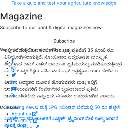
Take a quiz and test your agriculture knowledge
Magazine
Subscribe to our print & digital magazines now
Subscribe
We're social. Connect with us on:
ಇಲ್ಲಿ ತಲೆಯೆತ್ತಲಿರುವ ಕೆಂಪೇಗೌಡರ ಭವ್ಯ ಪ್ರತಿಮೆಗೆ 85 ಕೋಟಿ ರೂ.
ವಿನಿಯೋಗಿಸಲಾಗುತ್ತಿದೆ. ನೋಯಿಡಾದ ಪದ್ಮಭೂಷಣ ಪುರಸ್ಕೃತ
ಶಿಲ್ಪಿಗಳಾದ ರಾಮ್ ಸುತರ್ ಅವರು ಈ ಪ್ರತಿಮೆಯನ್ನು ಮಾಡಿಕೊಡುತ್ತಿದ್ದಾರೆ
ಎಂದು ಉನ್ನತ ಶಿಕ್ಷಣ ಸಚಿವ ಡಾ.ಸಿ.ಎನ್ ಅಶ್ವತ್ಥನಾರಾಯಣ ಹೇಳಿದರು.
ವಿಮಾನ ನಿಲ್ದಾಣದ ಮೂಲಕ ಹೋಗುವವರು ಮತ್ತು ಇಲ್ಲಿಗೆ
ಬಂದಿಳಿಯುವವರಿಗೆ ಕೆಂಪೇಗೌಡರ ಬೃಹದಾಕಾರದ ಪ್ರತಿಮೆ
ಕಾಣುವಂತಿರಬೇಕು ಎನ್ನುವುದು ಸರಕಾರದ ಉದ್ದೇಶವಾಗಿದೆ ಎಂದರು.
Shocking news: ಮತ್ತೆ LPG ಸಿಲಿಂಡರ್ ಬೆಲೆಯಲ್ಲಿ 50 ರೂ ಹೆಚ್ಚಳ!
More Links
About us
ಎಚ್ಚರಿಕೆ! “ವಾಹನ ಚಾಲಕರಿಗೆ ಎಚ್ಚರಿಕೆ” ಡ್ರೈವಿಂಗ್ ವೇಳೆ ಗುಟ್ಕಾ ಜಗಿದರೆ
Directory
ಬೀಳತ್ತೆ ದಂಡ!
Our Team