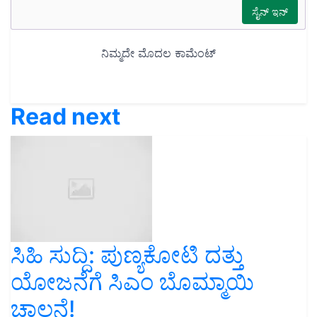
Read next
ಸಿಹಿ ಸುದ್ದಿ: ಪುಣ್ಯಕೋಟಿ ದತ್ತು
ಯೋಜನೆಗೆ ಸಿಎಂ ಬೊಮ್ಮಾಯಿ
ಚಾಲನೆ!