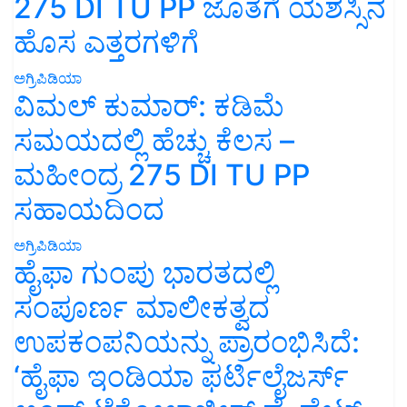
275 DI TU PP ಜೊತೆಗೆ ಯಶಸ್ಸಿನ
ಹೊಸ ಎತ್ತರಗಳಿಗೆ
ಅಗ್ರಿಪಿಡಿಯಾ
ವಿಮಲ್ ಕುಮಾರ್: ಕಡಿಮೆ
ಸಮಯದಲ್ಲಿ ಹೆಚ್ಚು ಕೆಲಸ –
ಮಹೀಂದ್ರ 275 DI TU PP
ಸಹಾಯದಿಂದ
ಅಗ್ರಿಪಿಡಿಯಾ
ಹೈಫಾ ಗುಂಪು ಭಾರತದಲ್ಲಿ
ಸಂಪೂರ್ಣ ಮಾಲೀಕತ್ವದ
ಉಪಕಂಪನಿಯನ್ನು ಪ್ರಾರಂಭಿಸಿದೆ:
‘ಹೈಫಾ ಇಂಡಿಯಾ ಫರ್ಟಿಲೈಜರ್ಸ್