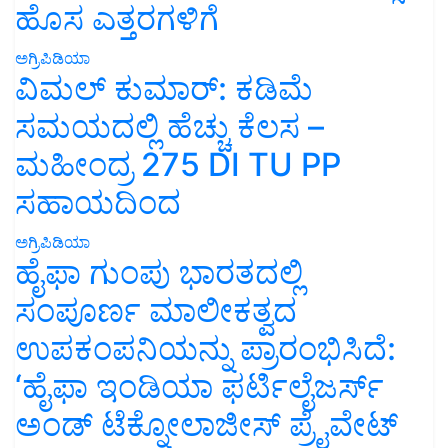
ಹೊಸ ಎತ್ತರಗಳಿಗೆ
ಅಗ್ರಿಪಿಡಿಯಾ
ವಿಮಲ್ ಕುಮಾರ್: ಕಡಿಮೆ
ಸಮಯದಲ್ಲಿ ಹೆಚ್ಚು ಕೆಲಸ –
ಮಹೀಂದ್ರ 275 DI TU PP
ಸಹಾಯದಿಂದ
ಅಗ್ರಿಪಿಡಿಯಾ
ಹೈಫಾ ಗುಂಪು ಭಾರತದಲ್ಲಿ
ಸಂಪೂರ್ಣ ಮಾಲೀಕತ್ವದ
ಉಪಕಂಪನಿಯನ್ನು ಪ್ರಾರಂಭಿಸಿದೆ:
‘ಹೈಫಾ ಇಂಡಿಯಾ ಫರ್ಟಿಲೈಜರ್ಸ್
ಅಂಡ್ ಟೆಕ್ನೋಲಾಜೀಸ್ ಪ್ರೈವೇಟ್