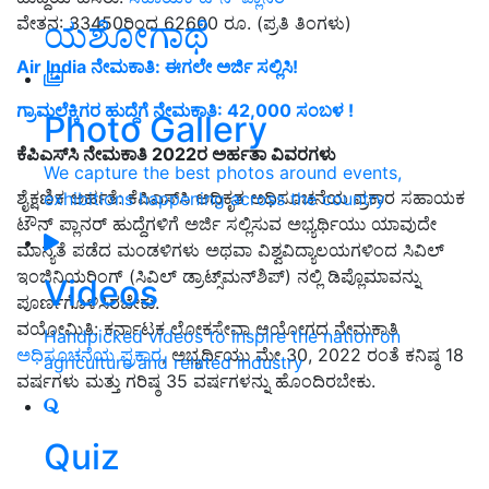
ವೇತನ: 33450ರಿಂದ 62600 ರೂ. (ಪ್ರತಿ ತಿಂಗಳು)
ಯಶೋಗಾಥೆ
Air India ನೇಮಕಾತಿ: ಈಗಲೇ ಅರ್ಜಿ ಸಲ್ಲಿಸಿ!
ಗ್ರಾಮಲೆಕ್ಕಿಗರ ಹುದ್ದೆಗೆ ನೇಮಕಾತಿ: 42,000 ಸಂಬಳ !
Photo Gallery
ಕೆಪಿಎಸ್‌ಸಿ ನೇಮಕಾತಿ 2022ರ ಅರ್ಹತಾ ವಿವರಗಳು
We capture the best photos around events,
ಶೈಕ್ಷಣಿಕ ಅರ್ಹತೆ: ಕೆಪಿಎಸ್‌ಸಿ ಅಧಿಕೃತ ಅಧಿಸೂಚನೆಯ ಪ್ರಕಾರ ಸಹಾಯಕ
exhibitions happening across the country
ಟೌನ್ ಪ್ಲಾನರ್ ಹುದ್ದೆಗಳಿಗೆ ಅರ್ಜಿ ಸಲ್ಲಿಸುವ ಅಭ್ಯರ್ಥಿಯು ಯಾವುದೇ
ಮಾನ್ಯತೆ ಪಡೆದ ಮಂಡಳಿಗಳು ಅಥವಾ ವಿಶ್ವವಿದ್ಯಾಲಯಗಳಿಂದ ಸಿವಿಲ್
ಇಂಜಿನಿಯರಿಂಗ್ (ಸಿವಿಲ್ ಡ್ರಾಟ್ಸ್‌ಮನ್‌ಶಿಪ್) ನಲ್ಲಿ ಡಿಪ್ಲೊಮಾವನ್ನು
Videos
ಪೂರ್ಣಗೊಳಿಸಿರಬೇಕು.
ವಯೋಮಿತಿ: ಕರ್ನಾಟಕ ಲೋಕಸೇವಾ ಆಯೋಗದ ನೇಮಕಾತಿ
Handpicked videos to inspire the nation on
ಅಧಿಸೂಚನೆಯ ಪ್ರಕಾರ
, ಅಭ್ಯರ್ಥಿಯು ಮೇ 30, 2022 ರಂತೆ ಕನಿಷ್ಠ 18
agriculture and related industry
ವರ್ಷಗಳು ಮತ್ತು ಗರಿಷ್ಠ 35 ವರ್ಷಗಳನ್ನು ಹೊಂದಿರಬೇಕು.
Quiz