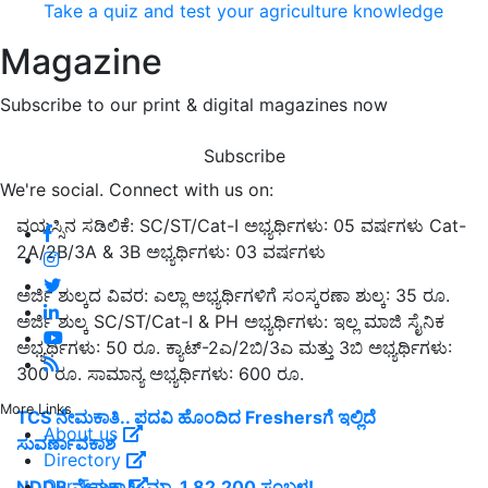
Take a quiz and test your agriculture knowledge
Magazine
Subscribe to our print & digital magazines now
Subscribe
We're social. Connect with us on:
ವಯಸ್ಸಿನ ಸಡಿಲಿಕೆ: SC/ST/Cat-I ಅಭ್ಯರ್ಥಿಗಳು: 05 ವರ್ಷಗಳು Cat-
2A/2B/3A & 3B ಅಭ್ಯರ್ಥಿಗಳು: 03 ವರ್ಷಗಳು
ಅರ್ಜಿ ಶುಲ್ಕದ ವಿವರ: ಎಲ್ಲಾ ಅಭ್ಯರ್ಥಿಗಳಿಗೆ ಸಂಸ್ಕರಣಾ ಶುಲ್ಕ: 35 ರೂ.
ಅರ್ಜಿ ಶುಲ್ಕ SC/ST/Cat-I & PH ಅಭ್ಯರ್ಥಿಗಳು: ಇಲ್ಲ ಮಾಜಿ ಸೈನಿಕ
ಅಭ್ಯರ್ಥಿಗಳು: 50 ರೂ. ಕ್ಯಾಟ್-2ಎ/2ಬಿ/3ಎ ಮತ್ತು 3ಬಿ ಅಭ್ಯರ್ಥಿಗಳು:
300 ರೂ. ಸಾಮಾನ್ಯ ಅಭ್ಯರ್ಥಿಗಳು: 600 ರೂ.
More Links
TCS ನೇಮಕಾತಿ.. ಪದವಿ ಹೊಂದಿದ Freshersಗೆ ಇಲ್ಲಿದೆ
About us
ಸುವರ್ಣಾವಕಾಶ
Directory
Our Team
NDDB ನೇಮಕಾತಿ: ಮಾ. 1,82,200 ಸಂಬಳ!