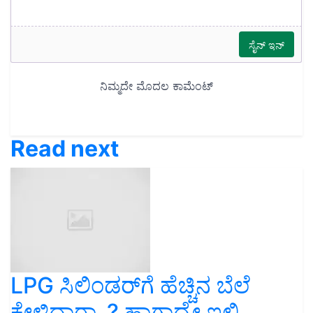
Read next
LPG ಸಿಲಿಂಡರ್‌ಗೆ ಹೆಚ್ಚಿನ ಬೆಲೆ
ಕೇಳ್ತಿದ್ದಾರಾ..? ಹಾಗಾದ್ರೇ ಇಲ್ಲಿ