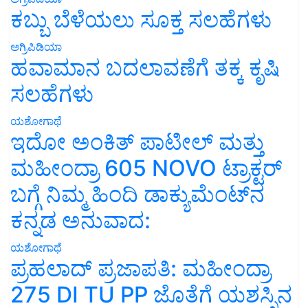
ಕಬ್ಬು ಬೆಳೆಯಲು ಸೂಕ್ತ ಸಲಹೆಗಳು
ಅಗ್ರಿಪಿಡಿಯಾ
ಹವಾಮಾನ ಬದಲಾವಣೆಗೆ ತಕ್ಕ ಕೃಷಿ
ಸಲಹೆಗಳು
ಯಶೋಗಾಥೆ
ಇದೋ ಅಂಕಿತ್ ಪಾಟೀಲ್ ಮತ್ತು
ಮಹೀಂದ್ರಾ 605 NOVO ಟ್ರಾಕ್ಟರ್
ಬಗ್ಗೆ ನಿಮ್ಮ ಹಿಂದಿ ಡಾಕ್ಯುಮೆಂಟ್‌ನ
ಕನ್ನಡ ಅನುವಾದ:
ಯಶೋಗಾಥೆ
ಪ್ರಹಲಾದ್ ಪ್ರಜಾಪತಿ: ಮಹೀಂದ್ರಾ
275 DI TU PP ಜೊತೆಗೆ ಯಶಸ್ಸಿನ