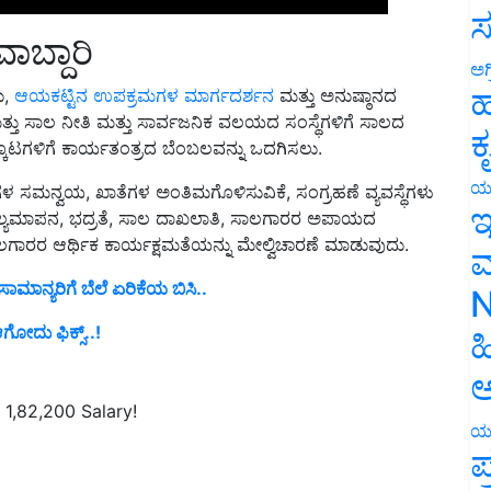
ಸ
ಾಬ್ದಾರಿ
ಅಗ
ು,
ಆಯಕಟ್ಟಿನ ಉಪಕ್ರಮಗಳ ಮಾರ್ಗದರ್ಶನ
ಮತ್ತು ಅನುಷ್ಠಾನದ
ಹ
 ಮತ್ತು ಸಾಲ ನೀತಿ ಮತ್ತು ಸಾರ್ವಜನಿಕ ವಲಯದ ಸಂಸ್ಥೆಗಳಿಗೆ ಸಾಲದ
ಕ್ಕೂಟಗಳಿಗೆ ಕಾರ್ಯತಂತ್ರದ ಬೆಂಬಲವನ್ನು ಒದಗಿಸಲು.
ಕ
 ಸಮನ್ವಯ, ಖಾತೆಗಳ ಅಂತಿಮಗೊಳಿಸುವಿಕೆ, ಸಂಗ್ರಹಣೆ ವ್ಯವಸ್ಥೆಗಳು
ಯ
್ಯಮಾಪನ, ಭದ್ರತೆ, ಸಾಲ ದಾಖಲಾತಿ, ಸಾಲಗಾರರ ಅಪಾಯದ
ಇ
ಗಾರರ ಆರ್ಥಿಕ ಕಾರ್ಯಕ್ಷಮತೆಯನ್ನು ಮೇಲ್ವಿಚಾರಣೆ ಮಾಡುವುದು.
ಮ
ಾಮಾನ್ಯರಿಗೆ ಬೆಲೆ ಏರಿಕೆಯ ಬಿಸಿ..
N
ಆಗೋದು ಫಿಕ್ಸ್..!
ಹ
ಅ
1,82,200 Salary!
ಯ
ಪ