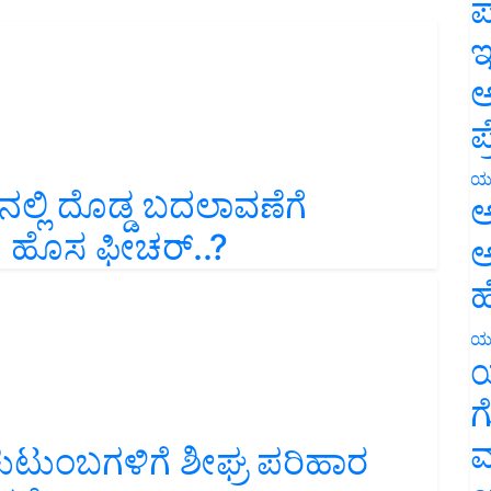
ಪ
ಇ
ಅ
ಪ
ನಲ್ಲಿ ದೊಡ್ಡ ಬದಲಾವಣೆಗೆ
ಯ
ಅ
 ಹೊಸ ಫೀಚರ್‌..?
ಅ
ಹ
ಯ
ಯ
ಗ
ಕುಟುಂಬಗಳಿಗೆ ಶೀಘ್ರ ಪರಿಹಾರ
ಮ
ಚನೆ