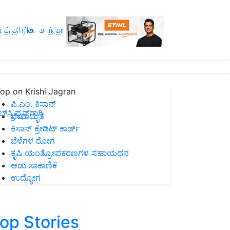
த்திரிகை சந்தா
op on Krishi Jagran
ಪಿ.ಎಂ. ಕಿಸಾನ್
ಸ್ಕ್ರಿಪ್ಷನ್‌ಗಾಗಿ
ಜೀವಾಮೃತ
ಕಿಸಾನ್ ಕ್ರೇಡಿಟ್ ಕಾರ್ಡ್
ಬೆಳೆಗಳ ರೋಗ
ಕೃಷಿ ಯಂತ್ರೋಪಕರಣಗಳ ಸಹಾಯಧನ
ಆಡು ಸಾಕಾಣಿಕೆ
ಉದ್ಯೋಗ
op Stories