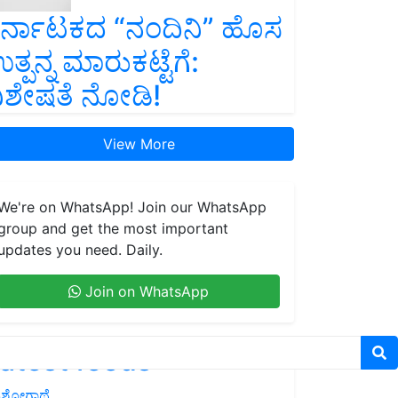
ರ್ನಾಟಕದ “ನಂದಿನಿ” ಹೊಸ
ತ್ಪನ್ನ ಮಾರುಕಟ್ಟೆಗೆ:
ಿಶೇಷತೆ ನೋಡಿ!
View More
We're on WhatsApp! Join our WhatsApp
group and get the most important
updates you need. Daily.
Join on WhatsApp
atest feeds
ಶೋಗಾಥೆ