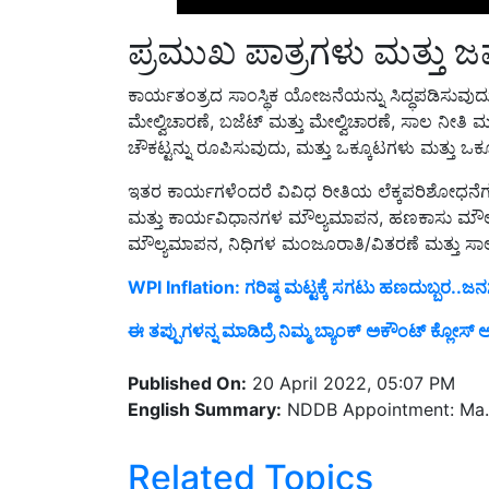
ಪ್ರಮುಖ ಪಾತ್ರಗಳು ಮತ್ತು ಜವ
ಕಾರ್ಯತಂತ್ರದ ಸಾಂಸ್ಥಿಕ ಯೋಜನೆಯನ್ನು ಸಿದ್ಧಪಡಿಸುವುದ
ಮೇಲ್ವಿಚಾರಣೆ, ಬಜೆಟ್ ಮತ್ತು ಮೇಲ್ವಿಚಾರಣೆ, ಸಾಲ ನೀತಿ
ಚೌಕಟ್ಟನ್ನು ರೂಪಿಸುವುದು, ಮತ್ತು ಒಕ್ಕೂಟಗಳು ಮತ್ತು ಒ
ಇತರ ಕಾರ್ಯಗಳೆಂದರೆ ವಿವಿಧ ರೀತಿಯ ಲೆಕ್ಕಪರಿಶೋಧನೆಗಳ
ಮತ್ತು ಕಾರ್ಯವಿಧಾನಗಳ ಮೌಲ್ಯಮಾಪನ, ಹಣಕಾಸು ಮೌಲ
ಮೌಲ್ಯಮಾಪನ, ನಿಧಿಗಳ ಮಂಜೂರಾತಿ/ವಿತರಣೆ ಮತ್ತು ಸಾಲ
WPI Inflation: ಗರಿಷ್ಠ ಮಟ್ಟಕ್ಕೆ ಸಗಟು ಹಣದುಬ್ಬರ..ಜನಸ
ಈ ತಪ್ಪುಗಳನ್ನ ಮಾಡಿದ್ರೆ ನಿಮ್ಮ ಬ್ಯಾಂಕ್ ಅಕೌಂಟ್ ಕ್ಲೋಸ್ 
Published On:
20 April 2022, 05:07 PM
English Summary:
NDDB Appointment: Ma. 
Related Topics