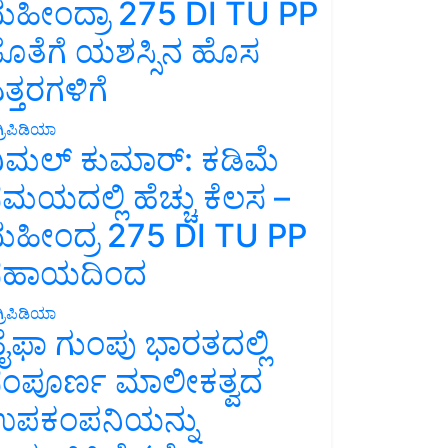
ಹೀಂದ್ರಾ 275 DI TU PP
ೊತೆಗೆ ಯಶಸ್ಸಿನ ಹೊಸ
ತ್ತರಗಳಿಗೆ
್ರಿಪಿಡಿಯಾ
ಿಮಲ್ ಕುಮಾರ್: ಕಡಿಮೆ
ಮಯದಲ್ಲಿ ಹೆಚ್ಚು ಕೆಲಸ –
ಹೀಂದ್ರ 275 DI TU PP
ಸಹಾಯದಿಂದ
್ರಿಪಿಡಿಯಾ
ೈಫಾ ಗುಂಪು ಭಾರತದಲ್ಲಿ
ಂಪೂರ್ಣ ಮಾಲೀಕತ್ವದ
ಪಕಂಪನಿಯನ್ನು