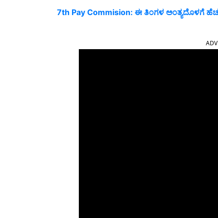
7th Pay Commision: ಈ ತಿಂಗಳ ಅಂತ್ಯದೊಳಗೆ ಹೆಚ್ಚುತ
ADV