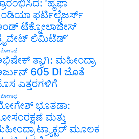
್ರಾರಂಭಿಸಿದೆ: ‘ಹೈಫಾ
ಂಡಿಯಾ ಫರ್ಟಿಲೈಜರ್ಸ್
ಂಡ್ ಟೆಕ್ನೋಲಾಜೀಸ್
್ರೈವೇಟ್ ಲಿಮಿಟೆಡ್’
ಶೋಗಾಥೆ
ಭಿಷೇಕ್ ತ್ಯಾಗಿ: ಮಹೀಂದ್ರಾ
ರ್ಜುನ್ 605 DI ಜೊತೆ
ೊಸ ಎತ್ತರಗಳಿಗೆ
ಶೋಗಾಥೆ
ೋಗೇಶ್ ಭೂತಡಾ:
ೋಸಂರಕ್ಷಣೆ ಮತ್ತು
ಹೀಂದ್ರಾ ಟ್ರ್ಯಾಕ್ಟರ್ ಮೂಲಕ