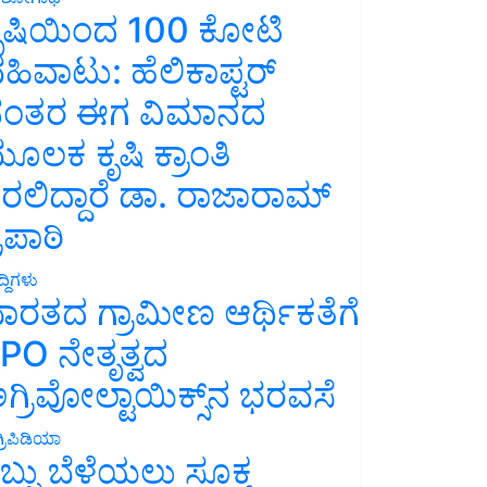
ೃಷಿಯಿಂದ 100 ಕೋಟಿ
ಹಿವಾಟು: ಹೆಲಿಕಾಪ್ಟರ್
ಂತರ ಈಗ ವಿಮಾನದ
ೂಲಕ ಕೃಷಿ ಕ್ರಾಂತಿ
ರಲಿದ್ದಾರೆ ಡಾ. ರಾಜಾರಾಮ್
್ರಿಪಾಠಿ
್ದಿಗಳು
ಾರತದ ಗ್ರಾಮೀಣ ಆರ್ಥಿಕತೆಗೆ
PO ನೇತೃತ್ವದ
ಗ್ರಿವೋಲ್ಟಾಯಿಕ್ಸ್‌ನ ಭರವಸೆ
್ರಿಪಿಡಿಯಾ
ಬ್ಬು ಬೆಳೆಯಲು ಸೂಕ್ತ