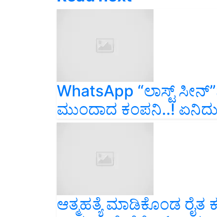
WhatsApp “ಲಾಸ್ಟ್‌ ಸೀನ್‌”
ಮುಂದಾದ ಕಂಪನಿ..! ಏನಿದು
ಆತ್ಮಹತ್ಯೆ ಮಾಡಿಕೊಂಡ ರೈತ 
ನೀಡುವಂತೆ ಹೈಕೋರ್ಟ್‌ ಸೂ