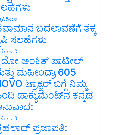
ಲಹೆಗಳು
್ರಿಪಿಡಿಯಾ
ವಾಮಾನ ಬದಲಾವಣೆಗೆ ತಕ್ಕ
ೃಷಿ ಸಲಹೆಗಳು
ಶೋಗಾಥೆ
ದೋ ಅಂಕಿತ್ ಪಾಟೀಲ್
ತ್ತು ಮಹೀಂದ್ರಾ 605
OVO ಟ್ರಾಕ್ಟರ್ ಬಗ್ಗೆ ನಿಮ್ಮ
ಿಂದಿ ಡಾಕ್ಯುಮೆಂಟ್‌ನ ಕನ್ನಡ
ನುವಾದ:
ಶೋಗಾಥೆ
್ರಹಲಾದ್ ಪ್ರಜಾಪತಿ: