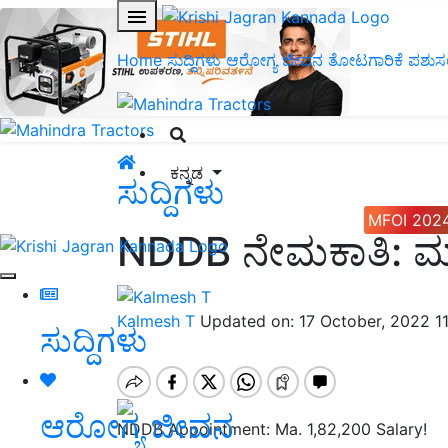
Home
ಸುದ್ದಿಗಳು
ಆರೋಗ್ಯ ಜೀವನ
ತೋಟಗಾರಿಕೆ
ಪಶುಸ
ಕನ್ನಡ
ಸುದ್ದಿಗಳು
MFOI 202
NDDB ನೇಮಕಾತಿ: ಮ
Kalmesh T
Updated on: 17 October, 2022 1
ಸುದ್ದಿಗಳು
ಆರೋಗ್ಯ ಜೀವನ
NDDB Appointment: Ma. 1,82,200 Salary!