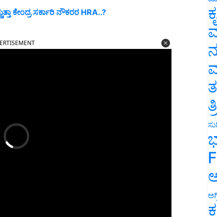
ಕ
್ತಾ ಕೇಂದ್ರ ಸರ್ಕಾರಿ ನೌಕರರ HRA..?
ವ
ERTISEMENT
ನ
ಮ
ತ
ತ
ಸುದ
ಭ
F
ಅ
ಅಗ
ಕ