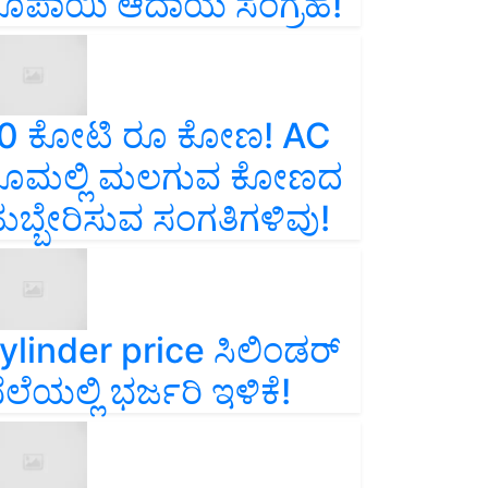
ೂಪಾಯಿ ಆದಾಯ ಸಂಗ್ರಹ!
0 ಕೋಟಿ ರೂ ಕೋಣ! AC
ೂಮಲ್ಲಿ ಮಲಗುವ ಕೋಣದ
ುಬ್ಬೇರಿಸುವ ಸಂಗತಿಗಳಿವು!
ylinder price ಸಿಲಿಂಡರ್‌
ೆಲೆಯಲ್ಲಿ ಭರ್ಜರಿ ಇಳಿಕೆ!