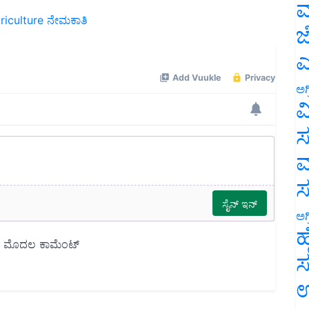
ಮ
riculture
ನೇಮಕಾತಿ
ಜ
ಎ
ಅಗ
ವ
ಸ
ಮ
ಅಗ
ಹ
ಸ
ಉ