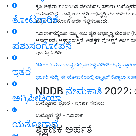
ಕೃಷಿ ಅಥವಾ ಸಂಬಂಧಿತ ವಲಯದಲ್ಲಿ ಸರ್ಕಾರಿ ಉದ್ಯೋಗವನ
ಅವಕಾಶವಿದೆ. ರಾಷ್ಟ್ರೀಯ ಡೈರಿ ಅಭಿವೃದ್ಧಿ ಮಂಡಳಿಯು ಖಾಲಿ ಇ
ತೋಟಗಾರಿಕೆ
ಏಪ್ರಿಲ್ 29 ರೊಳಗೆ ಅರ್ಜಿ ಸಲ್ಲಿಸಬಹುದು.
ಗುಜರಾತ್‌ನಲ್ಲಿರುವ ರಾಷ್ಟ್ರೀಯ ಡೈರಿ ಅಭಿವೃದ್ಧಿ ಮಂಡಳಿ 
ಅರ್ಜಿಗಳನ್ನು ಆಹ್ವಾನಿಸುತ್ತಿದೆ. ಆಸಕ್ತರು ಪೋಸ್ಟ್‌ಗೆ ಅರ
ಪಶುಸಂಗೋಪನೆ
ಇದನ್ನೂ ಓದಿರಿ:
NAFED ಮಹಾರಾಷ್ಟ್ರದಲ್ಲಿ ಈರುಳ್ಳಿ ಖರೀದಿಯನ್ನು ಪ್ರಾರಂಭ
ಇತರೆ
ಭರ್ಜರಿ ಸುದ್ದಿ: ಈ ಯೋಜನೆಯಲ್ಲಿ ಟ್ರ್ಯಾಕ್ಟರ್‌ ಕೊಳ್ಳಲು ಸರ್ಕ
NDDB
ನೇಮಕಾತಿ
2022: 
ಅಗ್ರಿಪೀಡಿಯಾ
ಉದ್ಯೋಗದ ಪ್ರಕಾರ - ಪೂರ್ಣ ಸಮಯ
ಉದ್ಯೋಗ ಸ್ಥಳ - ಗುಜರಾತ್
ಯಶೋಗಾಥೆ
ಶೈಕ್ಷಣಿಕ ಅರ್ಹತೆ