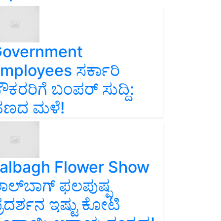
overnment
mployees ಸರ್ಕಾರಿ
ೌಕರರಿಗೆ ಬಂಪರ್‌ ಸುದ್ದಿ:
ಣದ ಮಳೆ!
albagh Flower Show
ಾಲ್‌ಬಾಗ್ ಫಲಪುಷ್ಪ
್ರದರ್ಶನ ಇಷ್ಟು ಕೋಟಿ