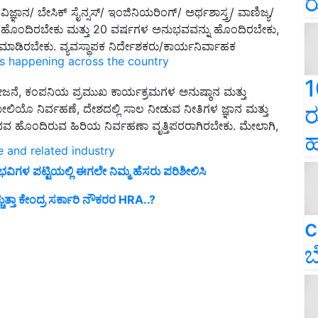
ರ
ಯ ವಿಜ್ಞಾನ/ ಬೇಸಿಕ್ ಸೈನ್ಸಸ್/ ಇಂಜಿನಿಯರಿಂಗ್/ ಅರ್ಥಶಾಸ್ತ್ರ/ ವಾಣಿಜ್ಯ/
ನ್ನು ಹೊಂದಿರಬೇಕು ಮತ್ತು 20 ವರ್ಷಗಳ ಅನುಭವವನ್ನು ಹೊಂದಿರಬೇಕು,
 ಮಾಡಿರಬೇಕು. ವ್ಯವಸ್ಥಾಪಕ ನಿರ್ದೇಶಕರು/ಕಾರ್ಯನಿರ್ವಾಹಕ
ns happening across the country
.
1
ೋಜನೆ, ಕಂಪನಿಯ ಪ್ರಮುಖ ಕಾರ್ಯಕ್ರಮಗಳ ಅನುಷ್ಠಾನ ಮತ್ತು
ಲಿಯೊ ನಿರ್ವಹಣೆ, ದೇಶದಲ್ಲಿ ಸಾಲ ನೀಡುವ ನೀತಿಗಳ ಜ್ಞಾನ ಮತ್ತು
ರ
ವ ಹೊಂದಿರುವ ಹಿರಿಯ ನಿರ್ವಹಣಾ ವೃತ್ತಿಪರರಾಗಿರಬೇಕು. ಮೇಲಾಗಿ,
ಹ
e and related industry
ಭವಿಗಳ ಪಟ್ಟಿಯಲ್ಲಿ ಈಗಲೇ ನಿಮ್ಮ ಹೆಸರು ಪರಿಶೀಲಿಸಿ
್ತಾ ಕೇಂದ್ರ ಸರ್ಕಾರಿ ನೌಕರರ HRA..?
c
ಬ