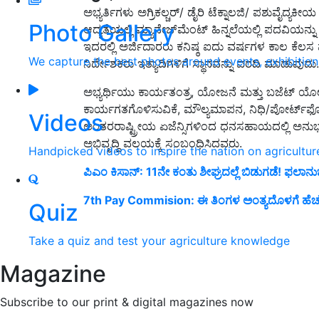
ಅಭ್ಯರ್ತಿಗಳು ಅಗ್ರಿಕಲ್ಚರ್‌/ ಡೈರಿ ಟೆಕ್ನಾಲಜಿ/ ಪಶುವೈದ್ಯಕೀ
Photo Gallery
ಆದ್ಯತೆಯಲ್ಲಿ ಮ್ಯಾನೇಜ್‌ಮೆಂಟ್ ಹಿನ್ನಲೆಯಲ್ಲಿ ಪದವಿಯ
ಇದರಲ್ಲಿ ಅರ್ಜಿದಾರರು ಕನಿಷ್ಠ ಐದು ವರ್ಷಗಳ ಕಾಲ ಕೆಲಸ
We capture the best photos around events, exhibitio
ನಿರ್ದೇಶಕರು ಇತ್ಯಾದಿಗಳಿಗೆ ಸ್ಥಾನವನ್ನು ವರದಿ ಮಾಡುವುದು
ಅಭ್ಯರ್ಥಿಯು ಕಾರ್ಯತಂತ್ರ, ಯೋಜನೆ ಮತ್ತು ಬಜೆಟ್ ಯ
ಕಾರ್ಯಗತಗೊಳಿಸುವಿಕೆ, ಮೌಲ್ಯಮಾಪನ, ನಿಧಿ/ಪೋರ್ಟ್‌ಫೋ
Videos
ಅಂತರರಾಷ್ಟ್ರೀಯ ಏಜೆನ್ಸಿಗಳಿಂದ ಧನಸಹಾಯದಲ್ಲಿ ಅನುಭ
ಅಭಿವೃದ್ಧಿ ವಲಯಕ್ಕೆ ಸಂಬಂಧಿಸಿದವರು.
Handpicked videos to inspire the nation on agricultur
ಪಿಎಂ ಕಿಸಾನ್: 11ನೇ ಕಂತು ಶೀಘ್ರದಲ್ಲೆ ಬಿಡುಗಡೆ! ಫಲಾನು
7th Pay Commision: ಈ ತಿಂಗಳ ಅಂತ್ಯದೊಳಗೆ ಹೆಚ್ಚುತ
Quiz
Take a quiz and test your agriculture knowledge
Magazine
Subscribe to our print & digital magazines now