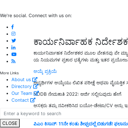
We're social. Connect with us on:
ಕಾರ್ಯನಿರ್ವಾಹಕ ನಿರ್ದೇ
ಕಾರ್ಯನಿರ್ವಾಹಕ ನಿರ್ದೇಶಕರ ಮೂಲ ವೇತನವು ಪೇ ಮ್ಯಾಟ್ರಿ
ಯ ನಿಯಮಗಳ ಪ್ರಕಾರ ಭತ್ಯೆಗಳು ಮತ್ತು ಇತರ ಪ್ರಯೋಜನ
ಆಯ್ಕೆ ಪ್ರಕ್ರಿಯೆ
More Links
About us
ಅಭ್ಯರ್ಥಿಗಳ ಆಯ್ಕೆಯು ಲಿಖಿತ ಪರೀಕ್ಷೆ ಅಥವಾ ವೈಯಕ್ತಿಕ ಸ
Directory
Our Team
NDDB ನೇಮಕಾತಿ 2022: ಅರ್ಜಿ ಸಲ್ಲಿಸುವುದು ಹೇಗೆ
Contact
ಆಸಕ್ತರು ತಮ್ಮ ನವೀಕರಿಸಿದ ಬಯೋ-ಡೇಟಾ/CV ಅನ್ನ
2022 ರೊಳಗೆ ಸಲ್ಲಿಸಬೇಕು.
CLOSE
ಪಿಎಂ ಕಿಸಾನ್: 11ನೇ ಕಂತು ಶೀಘ್ರದಲ್ಲೆ ಬಿಡುಗಡೆ! ಫಲಾನು