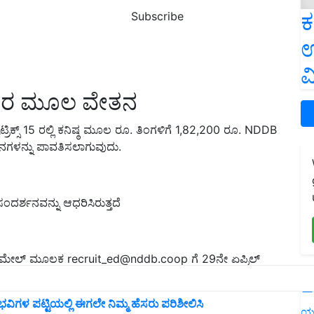
ಕ
Subscribe
ಉ
ವ
ಶಕರ ಮೂಲ ವೇತನ
ಕ್ಸ್ 15 ರಲ್ಲಿ ಕನಿಷ್ಠ ಮೂಲ ರೂ. ತಿಂಗಳಿಗೆ 1,82,200 ರೂ. NDDB
ಗಳನ್ನು ಪಾವತಿಸಲಾಗುವುದು.
ಂದರ್ಶನವನ್ನು ಆಧರಿಸಿರುತ್ತದೆ
ು ಇಮೇಲ್ ಮೂಲಕ
recruit_ed@nddb.coop
ಗೆ 29ನೇ ಏಪ್ರಿಲ್
L
ಭವಿಗಳ ಪಟ್ಟಿಯಲ್ಲಿ ಈಗಲೇ ನಿಮ್ಮ ಹೆಸರು ಪರಿಶೀಲಿಸಿ
ಯ