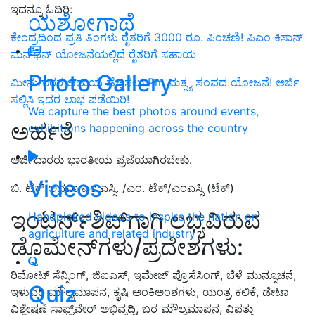
ಇದನ್ನೂ ಓದಿರಿ:
ಯಶೋಗಾಥೆ
ಕೇಂದ್ರದಿಂದ ಪ್ರತಿ ತಿಂಗಳು ರೈತರಿಗೆ 3000 ರೂ. ಪಿಂಚಣಿ! ಪಿಎಂ ಕಿಸಾನ್
ಮನ್‌ಧನ್‌ ಯೋಜನೆಯಲ್ಲಿದೆ ರೈತರಿಗೆ ಸಹಾಯ
Photo Gallery
ಮೀನುಗಾರರ ಆದಾಯ ಹೆಚ್ಚಿಸಲು Pm ಮತ್ಸ್ಯ ಸಂಪದ ಯೋಜನೆ! ಅರ್ಜಿ
ಸಲ್ಲಿಸಿ ಇದರ ಲಾಭ ಪಡೆಯಿರಿ!
We capture the best photos around events,
ಅರ್ಹತೆ
exhibitions happening across the country
ಅರ್ಜಿದಾರರು ಭಾರತೀಯ ಪ್ರಜೆಯಾಗಿರಬೇಕು.
Videos
ಬಿ. ಟೆಕ್ ಅಥವಾ ಎಂ.ಎಸ್ಸಿ. /ಎಂ. ಟೆಕ್/ಎಂಎಸ್ಸಿ (ಟೆಕ್)
ಇಂಟರ್ನ್‌ಶಿಪ್‌ಗಾಗಿ ಲಭ್ಯವಿರುವ
Handpicked videos to inspire the nation on
agriculture and related industry
ಡೊಮೇನ್‌ಗಳು/ಪ್ರದೇಶಗಳು:
ರಿಮೋಟ್ ಸೆನ್ಸಿಂಗ್, ಜಿಐಎಸ್, ಇಮೇಜ್ ಪ್ರೊಸೆಸಿಂಗ್, ಬೆಳೆ ಮುನ್ಸೂಚನೆ,
Quiz
ಇಳುವರಿ ಮೌಲ್ಯಮಾಪನ, ಕೃಷಿ ಅಂಕಿಅಂಶಗಳು, ಯಂತ್ರ ಕಲಿಕೆ, ಡೇಟಾ
ವಿಶ್ಲೇಷಣೆ ಸಾಫ್ಟ್‌ವೇರ್ ಅಭಿವೃದ್ಧಿ, ಬರ ಮೌಲ್ಯಮಾಪನ, ವಿಪತ್ತು