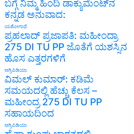
ಬಗ್ಗೆ ನಿಮ್ಮ ಹಿಂದಿ ಡಾಕ್ಯುಮೆಂಟ್‌ನ
ಕನ್ನಡ ಅನುವಾದ:
ಯಶೋಗಾಥೆ
ಪ್ರಹಲಾದ್ ಪ್ರಜಾಪತಿ: ಮಹೀಂದ್ರಾ
275 DI TU PP ಜೊತೆಗೆ ಯಶಸ್ಸಿನ
ಹೊಸ ಎತ್ತರಗಳಿಗೆ
ಅಗ್ರಿಪಿಡಿಯಾ
ವಿಮಲ್ ಕುಮಾರ್: ಕಡಿಮೆ
ಸಮಯದಲ್ಲಿ ಹೆಚ್ಚು ಕೆಲಸ –
ಮಹೀಂದ್ರ 275 DI TU PP
ಸಹಾಯದಿಂದ
ಅಗ್ರಿಪಿಡಿಯಾ