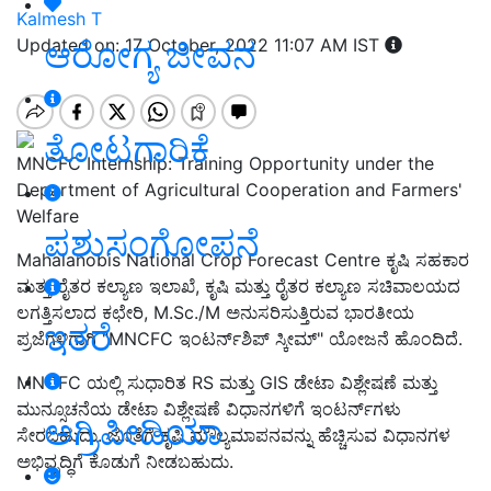
Kalmesh T
ಆರೋಗ್ಯ ಜೀವನ
Updated on: 17 October, 2022 11:07 AM IST
ತೋಟಗಾರಿಕೆ
MNCFC Internship: Training Opportunity under the
Department of Agricultural Cooperation and Farmers'
Welfare
ಪಶುಸಂಗೋಪನೆ
Mahalanobis National Crop Forecast Centre ಕೃಷಿ ಸಹಕಾರ
ಮತ್ತು ರೈತರ ಕಲ್ಯಾಣ ಇಲಾಖೆ, ಕೃಷಿ ಮತ್ತು ರೈತರ ಕಲ್ಯಾಣ ಸಚಿವಾಲಯದ
ಲಗತ್ತಿಸಲಾದ ಕಛೇರಿ, M.Sc./M ಅನುಸರಿಸುತ್ತಿರುವ ಭಾರತೀಯ
ಇತರೆ
ಪ್ರಜೆಗಳಿಗಾಗಿ "MNCFC ಇಂಟರ್ನ್‌ಶಿಪ್ ಸ್ಕೀಮ್" ಯೋಜನೆ ಹೊಂದಿದೆ.
MNCFC ಯಲ್ಲಿ ಸುಧಾರಿತ RS ಮತ್ತು GIS ಡೇಟಾ ವಿಶ್ಲೇಷಣೆ ಮತ್ತು
ಮುನ್ಸೂಚನೆಯ ಡೇಟಾ ವಿಶ್ಲೇಷಣೆ ವಿಧಾನಗಳಿಗೆ ಇಂಟರ್ನ್‌ಗಳು
ಅಗ್ರಿಪೀಡಿಯಾ
ಸೇರಬಹುದು. ಜೊತೆಗೆ ಕೃಷಿ ಮೌಲ್ಯಮಾಪನವನ್ನು ಹೆಚ್ಚಿಸುವ ವಿಧಾನಗಳ
ಅಭಿವೃದ್ಧಿಗೆ ಕೊಡುಗೆ ನೀಡಬಹುದು.