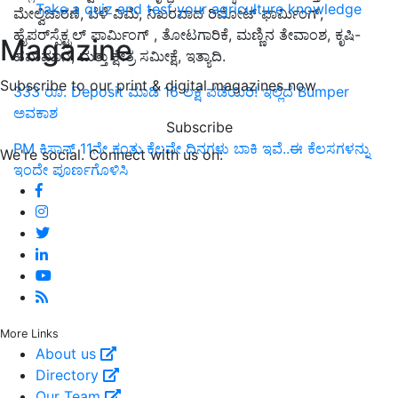
Take a quiz and test your agriculture knowledge
ಮೇಲ್ವಿಚಾರಣೆ, ಬೆಳೆ ವಿಮೆ, ನಿಖರವಾದ ರಿಮೋಟ್ ಫಾರ್ಮಿಂಗ್,
ಹೈಪರ್‌ಸ್ಪೆಕ್ಟ್ರಲ್ ಫಾರ್ಮಿಂಗ್ , ತೋಟಗಾರಿಕೆ, ಮಣ್ಣಿನ ತೇವಾಂಶ, ಕೃಷಿ-
Magazine
ಹವಾಮಾನ, ಮತ್ತು ಕ್ಷೇತ್ರ ಸಮೀಕ್ಷೆ, ಇತ್ಯಾದಿ.
Subscribe to our print & digital magazines now
333 ರೂ. Deposit ಮಾಡಿ 16 ಲಕ್ಷ ಪಡೆಯಿರಿ! ಇಲ್ಲಿದೆ Bumper
ಅವಕಾಶ
Subscribe
PM ಕಿಸಾನ್ 11ನೇ ಕಂತು ಕೆಲವೇ ದಿನಗಳು ಬಾಕಿ ಇವೆ..ಈ ಕೆಲಸಗಳನ್ನು
We're social. Connect with us on:
ಇಂದೇ ಪೂರ್ಣಗೊಳಿಸಿ
More Links
About us
Directory
Our Team