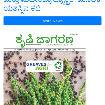
ಯಶಸ್ಸಿನ ಕಥೆ
More News