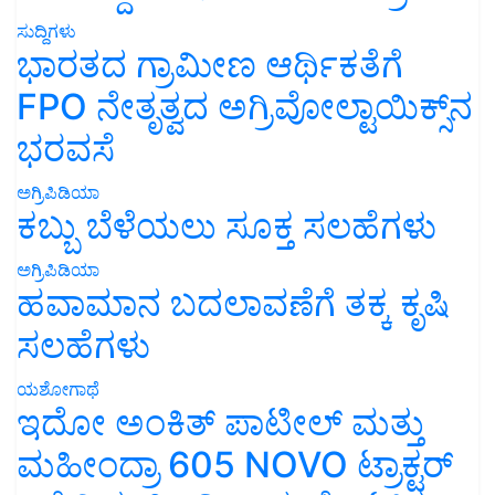
ಸುದ್ದಿಗಳು
ಭಾರತದ ಗ್ರಾಮೀಣ ಆರ್ಥಿಕತೆಗೆ
FPO ನೇತೃತ್ವದ ಅಗ್ರಿವೋಲ್ಟಾಯಿಕ್ಸ್‌ನ
ಭರವಸೆ
ಅಗ್ರಿಪಿಡಿಯಾ
ಕಬ್ಬು ಬೆಳೆಯಲು ಸೂಕ್ತ ಸಲಹೆಗಳು
ಅಗ್ರಿಪಿಡಿಯಾ
ಹವಾಮಾನ ಬದಲಾವಣೆಗೆ ತಕ್ಕ ಕೃಷಿ
ಸಲಹೆಗಳು
ಯಶೋಗಾಥೆ
ಇದೋ ಅಂಕಿತ್ ಪಾಟೀಲ್ ಮತ್ತು
ಮಹೀಂದ್ರಾ 605 NOVO ಟ್ರಾಕ್ಟರ್