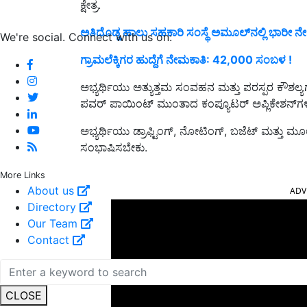
ಕ್ಷೇತ್ರ.
ಅತಿದೊಡ್ಡ ಹಾಲು ಸಹಕಾರಿ ಸಂಸ್ಥೆ ಅಮೂಲ್‌ನಲ್ಲಿ ಭಾರೀ
We're social. Connect with us on:
ಗ್ರಾಮಲೆಕ್ಕಿಗರ ಹುದ್ದೆಗೆ ನೇಮಕಾತಿ: 42,000 ಸಂಬಳ !
ಅಭ್ಯರ್ಥಿಯು ಅತ್ಯುತ್ತಮ ಸಂವಹನ ಮತ್ತು ಪರಸ್ಪರ ಕೌಶಲ್ಯ
ಪವರ್ ಪಾಯಿಂಟ್ ಮುಂತಾದ ಕಂಪ್ಯೂಟರ್ ಅಪ್ಲಿಕೇಶನ್‌ಗಳ
ಅಭ್ಯರ್ಥಿಯು ಡ್ರಾಫ್ಟಿಂಗ್, ನೋಟಿಂಗ್, ಬಜೆಟ್ ಮತ್ತು
ಸಂಭಾಷಿಸಬೇಕು.
ADV
More Links
About us
Directory
Our Team
Contact
CLOSE