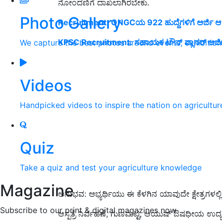
ನೋಂದಣಿಗೆ ದಾಖಲಾಗಿರಬೇಕು.
Photo Gallery
Recruitment: ONGCಯ 922 ಹುದ್ದೆಗಳಿಗೆ ಅರ್ಜಿ ಆಹ
KPSC Recruitment: ಸಹಾಯಕ ಟೌನ್‌ ಪ್ಲಾನರ್‌ ಅರ್ಜ
We capture the best photos around events, exhibitio
Videos
Handpicked videos to inspire the nation on agricultur
Quiz
Take a quiz and test your agriculture knowledge
Magazine
ಅನುಭವ: ಅಭ್ಯರ್ಥಿಯು ಈ ಕೆಳಗಿನ ಯಾವುದೇ ಕ್ಷೇತ್ರಗಳಲ್
Subscribe to our print & digital magazines now
ಆಸ್ಪತ್ರೆ ನಿರ್ವಹಣೆ, ಗುಣಮಟ್ಟ, ಆಯುಷ್ ಔಷಧೀಯ ಉದ್