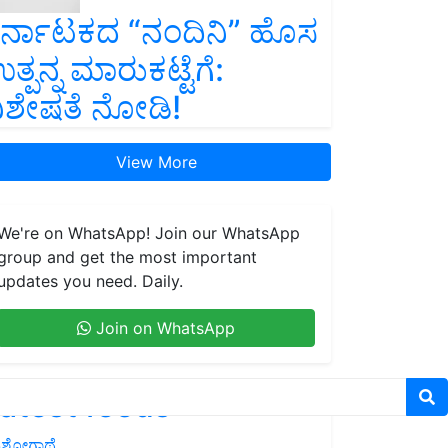
ರ್ನಾಟಕದ “ನಂದಿನಿ” ಹೊಸ
ತ್ಪನ್ನ ಮಾರುಕಟ್ಟೆಗೆ:
ಿಶೇಷತೆ ನೋಡಿ!
View More
We're on WhatsApp! Join our WhatsApp
group and get the most important
updates you need. Daily.
Join on WhatsApp
atest feeds
ಶೋಗಾಥೆ