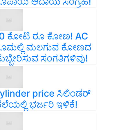
ೂಪಾಯಿ ಆದಾಯ ಸಂಗ್ರಹ!
0 ಕೋಟಿ ರೂ ಕೋಣ! AC
ೂಮಲ್ಲಿ ಮಲಗುವ ಕೋಣದ
ುಬ್ಬೇರಿಸುವ ಸಂಗತಿಗಳಿವು!
ylinder price ಸಿಲಿಂಡರ್‌
ೆಲೆಯಲ್ಲಿ ಭರ್ಜರಿ ಇಳಿಕೆ!