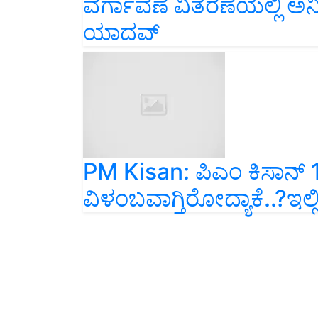
ಯಾದವ್
PM Kisan: ಪಿಎಂ ಕಿಸಾನ್‌
ವಿಳಂಬವಾಗ್ತಿರೋದ್ಯಾಕೆ..?ಇಲ್