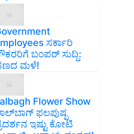
overnment
mployees ಸರ್ಕಾರಿ
ೌಕರರಿಗೆ ಬಂಪರ್‌ ಸುದ್ದಿ:
ಣದ ಮಳೆ!
albagh Flower Show
ಾಲ್‌ಬಾಗ್ ಫಲಪುಷ್ಪ
್ರದರ್ಶನ ಇಷ್ಟು ಕೋಟಿ