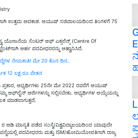
istry
ನಿಮಗಾಗಿ ಉತ್ತಮ ಅವಕಾಶ. ಆಯುಷ್‌ ಸಚಿವಾಲಯದಿಂದ ತಿಂಗಳಿಗೆ 75
G
E
ಯ ಯೋಜನೆಯ ಸೆಂಟರ್ ಆಫ್ ಎಕ್ಸಲೆನ್ಸ್ (Centre Of
ಟೆಂಟ್‌ಗಾಗಿ ಅರ್ಹ ಪದವೀಧರರನ್ನು ಆಹ್ವಾನಿಸಿದೆ.
ನ
ದ್ದೆಗಳ ನೇಮಕಾತಿ! ಮೇ 20 ಕೊನ ದಿನ..
ಹ
ರ್ಷಿಕ 12 ಲಕ್ಷ ರೂ ವೇತನ
ಯ ಪ್ರಕಾರ, ಅಭ್ಯರ್ಥಿಗಳು 25ನೇ ಮೇ 2022 ರವರೆಗೆ ಆಯುಷ್
ಮ್ಮ ಆಫ್‌ಲೈನ್ ಅರ್ಜಿಗಳನ್ನು ಸಲ್ಲಿಸಬೇಕು. ಅಭ್ಯರ್ಥಿಗಳ ಆಯ್ಕೆಯನ್ನು
ಕ ಮಾಡಲಾಗುತ್ತದೆ.
L
ಲ
ಪ
 ಅಡಿ ಮಾನ್ಯತೆ ಪಡೆದ ಸಂಸ್ಥೆ/ವಿಶ್ವವಿದ್ಯಾಲಯದಿಂದ ಯಾವುದೇ
ವಸ್ಥೆಯಲ್ಲಿ ಪದವೀಧರರು ಮತ್ತು ISM/ಹೋಮಿಯೋಪತಿಗಾಗಿ ರಾಜ್ಯ