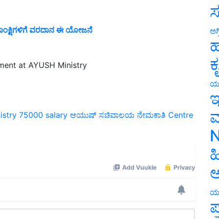
ಸ
 ಆಕಾಂಕ್ಷಿಗಳಿಗೆ ವರದಾನ ಈ ಯೋಜನೆ
ಅಗ
ಹ
tment at AYUSH Ministry
ಕ
ಯ
ಇ
stry
75000 salary
ಆಯುಷ್ ಸಚಿವಾಲಯ ನೇಮಕಾತಿ
Centre
ಮ
N
ಹ
ಅ
ಯ
ಪ