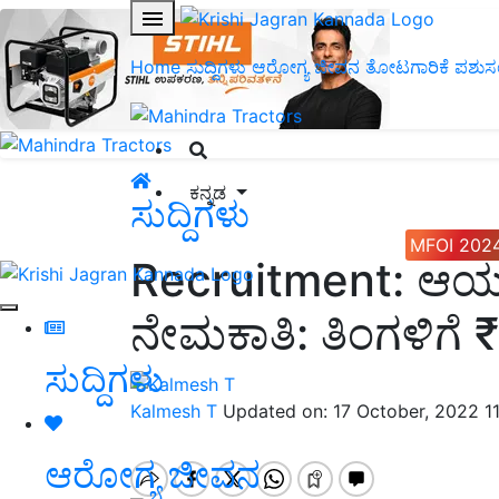
Home
ಸುದ್ದಿಗಳು
ಆರೋಗ್ಯ ಜೀವನ
ತೋಟಗಾರಿಕೆ
ಪಶುಸ
ಕನ್ನಡ
ಸುದ್ದಿಗಳು
MFOI 202
Recruitment: ಆಯ
ನೇಮಕಾತಿ: ತಿಂಗಳಿಗ
ಸುದ್ದಿಗಳು
Kalmesh T
Updated on: 17 October, 2022 1
ಆರೋಗ್ಯ ಜೀವನ