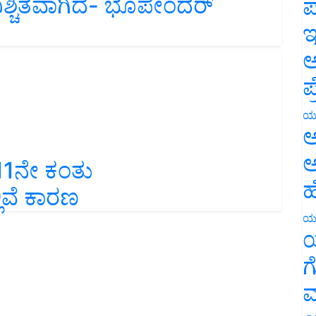
ಪ
ಇ
ಅ
ಪ
ಯ
ಅ
 11ನೇ ಕಂತು
ಅ
ಲಿವೆ ಕಾರಣ
ಹ
ಯ
ಯ
ಗ
ಮ