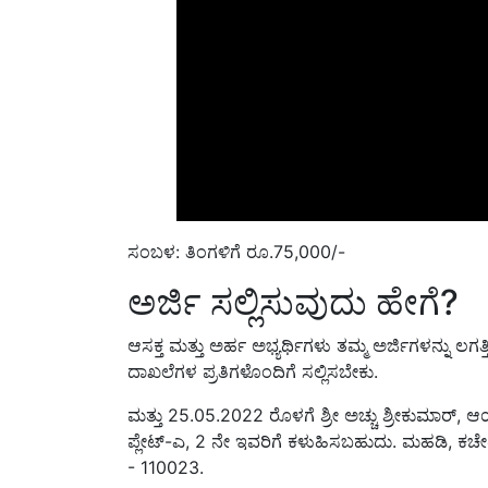
ಸಂಬಳ: ತಿಂಗಳಿಗೆ ರೂ.75,000/-
ಅರ್ಜಿ ಸಲ್ಲಿಸುವುದು ಹೇಗೆ?
ಆಸಕ್ತ ಮತ್ತು ಅರ್ಹ ಅಭ್ಯರ್ಥಿಗಳು ತಮ್ಮ ಅರ್ಜಿಗಳನ್ನು ಲಗ
ದಾಖಲೆಗಳ ಪ್ರತಿಗಳೊಂದಿಗೆ ಸಲ್ಲಿಸಬೇಕು.
ಮತ್ತು 25.05.2022 ರೊಳಗೆ ಶ್ರೀ ಅಚ್ಚು ಶ್ರೀಕುಮಾರ್
ಪ್ಲೇಟ್-ಎ, 2 ನೇ ಇವರಿಗೆ ಕಳುಹಿಸಬಹುದು. ಮಹಡಿ, ಕಚೇರಿ 
- 110023.
ಮಣ್ಣು ಪರೀಕ್ಷೆ ಮಾಡಿ ದುಪ್ಪಟ್ಟು ಲಾಭ ಪಡೆಯಿರಿ!