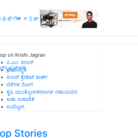
த்திரிகை சந்தா
op on Krishi Jagran
ಪಿ.ಎಂ. ಕಿಸಾನ್
ಸ್ಕ್ರಿಪ್ಷನ್‌ಗಾಗಿ
ಜೀವಾಮೃತ
ಕಿಸಾನ್ ಕ್ರೇಡಿಟ್ ಕಾರ್ಡ್
ಬೆಳೆಗಳ ರೋಗ
ಕೃಷಿ ಯಂತ್ರೋಪಕರಣಗಳ ಸಹಾಯಧನ
ಆಡು ಸಾಕಾಣಿಕೆ
ಉದ್ಯೋಗ
op Stories