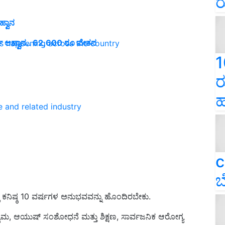
ರ
್ವಾನ
ಿ ಆಹ್ವಾನ.. 62,600 ರೂ ವೇತನ
ns happening across the country
1
ರ
ಹ
e and related industry
c
ಬ
ಲಿ ಕನಿಷ್ಠ 10 ವರ್ಷಗಳ ಅನುಭವವನ್ನು ಹೊಂದಿರಬೇಕು.
ಯಮ, ಆಯುಷ್ ಸಂಶೋಧನೆ ಮತ್ತು ಶಿಕ್ಷಣ, ಸಾರ್ವಜನಿಕ ಆರೋಗ್ಯ