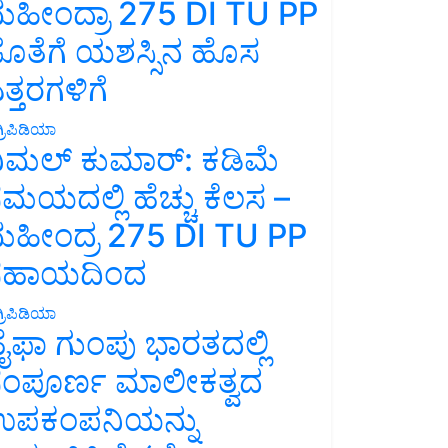
ಹೀಂದ್ರಾ 275 DI TU PP
ೊತೆಗೆ ಯಶಸ್ಸಿನ ಹೊಸ
ತ್ತರಗಳಿಗೆ
್ರಿಪಿಡಿಯಾ
ಿಮಲ್ ಕುಮಾರ್: ಕಡಿಮೆ
ಮಯದಲ್ಲಿ ಹೆಚ್ಚು ಕೆಲಸ –
ಹೀಂದ್ರ 275 DI TU PP
ಸಹಾಯದಿಂದ
್ರಿಪಿಡಿಯಾ
ೈಫಾ ಗುಂಪು ಭಾರತದಲ್ಲಿ
ಂಪೂರ್ಣ ಮಾಲೀಕತ್ವದ
ಪಕಂಪನಿಯನ್ನು