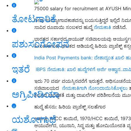
75000 salary for recruitment at AYUSH Min
ತೋಟಗಾರಿಕೆ
ನೀವು ಉದ್ಯೋಗಾವಕಾಶವನ್ನು ಬಯಸುತ್ತಿದ್ದರೆ ಇಲ್ಲಿದೆ 
ಸಾವಿರ ರೂಪಾಯಿ ಸಂಬಳದ ಹುದ್ದೆ
ನೇಮಕಾತಿ
ನಡೆಸಿದೆ.
ಭಾರತದ ಸರ್ಕಾರದ ಆಯುಷ್ ಸಚಿವಾಲಯವು ಆಯುರ್ಸ್ವಸ್ತ್
ಪಶುಸಂಗೋಪನೆ
Excellence) ಘಟಕದ ಅಡಿಯಲ್ಲಿ ಹಿರಿಯ ಪ್ರಾಜೆಕ್ಟ್ ಕನ್ಸಲ್
India Post Payments bank: ದೇಶಾದ್ಯಂತ ಖಾಲಿ ಹು
ಇತರೆ
IBPS ನೇಮಕಾತಿ: ಖಾಲಿ ಹುದ್ದೆಗಳಿಗೆ ಅರ್ಜಿ ಆಹ್ವಾನ..ವಾ
ಇದು 70 ವರ್ಷ ವಯಸ್ಸಿನವರೆಗೆ ಇರುತ್ತದೆ. ಅಧಿಸೂಚನೆ
ಸಚಿವಾಲಯದ
ನೇಮಕಾತಿಗಾಗಿ ನೋಂದಾಯಿಸಿಕೊಳ್ಳಲು
ತ
ಅಗ್ರಿಪೀಡಿಯಾ
ಕೆಲಸದ ಅವಶ್ಯಕತೆ ಮತ್ತು ದಾಖಲೆಗಳ ಪರಿಶೀಲನೆಯ ಮೂಲ
ಹುದ್ದೆ ಹೆಸರು: ಹಿರಿಯ ಪ್ರಾಜೆಕ್ಟ್ ಸಲಹೆಗಾರ
ಯಶೋಗಾಥೆ
ಅರ್ಹತೆ: IMCC ಕಾಯಿದೆ, 1970/HCC ಕಾಯಿದೆ, 1973 ರ
ಆಯುರ್ವೇದ, ಯುನಾನಿ, ಸಿದ್ಧ ಮತ್ತು ಹೋಮಿಯೋಪತಿ ವ್ಯ