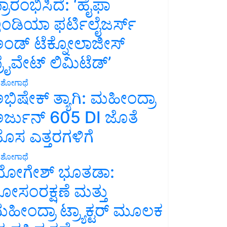
್ರಾರಂಭಿಸಿದೆ: ‘ಹೈಫಾ
ಂಡಿಯಾ ಫರ್ಟಿಲೈಜರ್ಸ್
ಂಡ್ ಟೆಕ್ನೋಲಾಜೀಸ್
್ರೈವೇಟ್ ಲಿಮಿಟೆಡ್’
ಶೋಗಾಥೆ
ಭಿಷೇಕ್ ತ್ಯಾಗಿ: ಮಹೀಂದ್ರಾ
ರ್ಜುನ್ 605 DI ಜೊತೆ
ೊಸ ಎತ್ತರಗಳಿಗೆ
ಶೋಗಾಥೆ
ೋಗೇಶ್ ಭೂತಡಾ:
ೋಸಂರಕ್ಷಣೆ ಮತ್ತು
ಹೀಂದ್ರಾ ಟ್ರ್ಯಾಕ್ಟರ್ ಮೂಲಕ