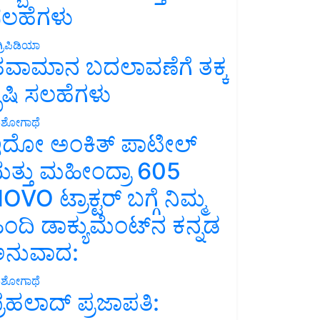
ಲಹೆಗಳು
್ರಿಪಿಡಿಯಾ
ವಾಮಾನ ಬದಲಾವಣೆಗೆ ತಕ್ಕ
ೃಷಿ ಸಲಹೆಗಳು
ಶೋಗಾಥೆ
ದೋ ಅಂಕಿತ್ ಪಾಟೀಲ್
ತ್ತು ಮಹೀಂದ್ರಾ 605
OVO ಟ್ರಾಕ್ಟರ್ ಬಗ್ಗೆ ನಿಮ್ಮ
ಿಂದಿ ಡಾಕ್ಯುಮೆಂಟ್‌ನ ಕನ್ನಡ
ನುವಾದ:
ಶೋಗಾಥೆ
್ರಹಲಾದ್ ಪ್ರಜಾಪತಿ: