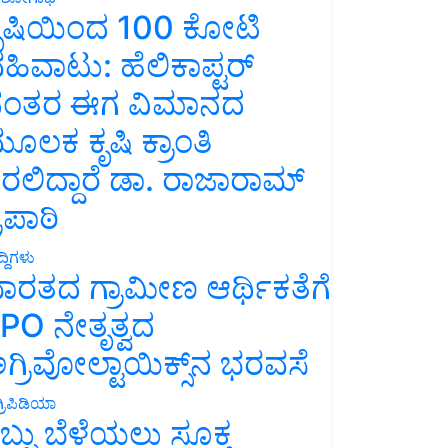
ೃಷಿಯಿಂದ 100 ಕೋಟಿ
ಹಿವಾಟು: ಹೆಲಿಕಾಪ್ಟರ್
ಂತರ ಈಗ ವಿಮಾನದ
ೂಲಕ ಕೃಷಿ ಕ್ರಾಂತಿ
ರಲಿದ್ದಾರೆ ಡಾ. ರಾಜಾರಾಮ್
್ರಿಪಾಠಿ
್ದಿಗಳು
ಾರತದ ಗ್ರಾಮೀಣ ಆರ್ಥಿಕತೆಗೆ
PO ನೇತೃತ್ವದ
ಗ್ರಿವೋಲ್ಟಾಯಿಕ್ಸ್‌ನ ಭರವಸೆ
್ರಿಪಿಡಿಯಾ
ಬ್ಬು ಬೆಳೆಯಲು ಸೂಕ್ತ