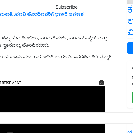
ಕ
Subscribe
 ನೇಮಕಾತಿ..ಪದವಿ ಹೊಂದಿದವರಿಗೆ ಭರ್ಜರಿ ಅವಕಾಶ
ಉ
ವ
ಗಳನ್ನು ಹೊಂದಿರಬೇಕು, ಎಂಎಸ್ ವರ್ಡ್, ಎಂಎಸ್ ಎಕ್ಸೆಲ್ ಮತ್ತು
 ಜ್ಞಾನವನ್ನು ಹೊಂದಿರಬೇಕು.
 ಮೂಲ ಹಣಕಾಸು ಮುಂತಾದ ಕಚೇರಿ ಕಾರ್ಯವಿಧಾನಗಳೊಂದಿಗೆ ಚೆನ್ನಾಗಿ
ERTISEMENT
L
ಯ