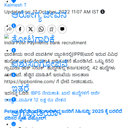
Kalmesh T
ಆರೋಗ್ಯ ಜೀವನ
Updated on: 17 October, 2022 11:07 AM IST
ತೋಟಗಾರಿಕೆ
India Post Payments bank recruitment
ಭಾರತೀಯ ಅಂಚೆ ಪಾವತಿಗಳ ಬ್ಯಾಂಕಿನಲ್ಲಿ(IPPB)ಖಾಲಿ ಇರುವ ವಿವಿಧ
ಪಶುಸಂಗೋಪನೆ
ಹುದ್ದೆಗಳ ಭರ್ತಿಗೆ ನೇಮಕಾತಿ ಅಧಿಸೂಚನೆ ಹೊರಡಿಸಿದೆ. ಒಟ್ಟು 650
ಗ್ರಾಮೀಣ ಡಾಕ್ ಸೇವಕ್ ಹುದ್ದೆಗಳಲ್ಲಿ ಕರ್ನಾಟಕದಲ್ಲಿ 42 ಹುದ್ದೆಗಳು
ಖಾಲಿ ಇದೆ. ಹೆಚ್ಚಿನ ಮಾಹಿತಿಗೆ ಇಲಾಖೆಯ ಜಾಲತಾಣ
https://ippbonline.com/ ಗೆ ಭೇಟಿ ನೀಡಬಹುದು.
ಇತರೆ
ಇದನ್ನೂ ಓದಿರಿ:
IBPS ನೇಮಕಾತಿ: ಖಾಲಿ ಹುದ್ದೆಗಳಿಗೆ ಅರ್ಜಿ
ಆಹ್ವಾನ..ವಾರ್ಷಿಕ 12 ಲಕ್ಷ ರೂ ವೇತನ
ಅಗ್ರಿಪೀಡಿಯಾ
Petrol ಬೆಲೆಯಿಂದ ಕಂಗಾಲಾಗಿದ್ದ ಜನರಿಗೆ ಸಿಹಿಸುದ್ದಿ; 2025 ಕ್ಕೆ ಬರಲಿದೆ
ಪರಿಸರ ಸ್ನೇಹಿ ಪೆಟ್ರೋಲ್!