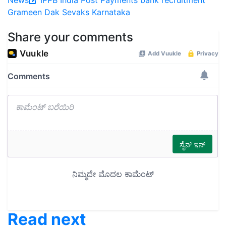
News
IPPB
India Post Payments bank
recruitment
Grameen Dak Sevaks
Karnataka
Share your comments
Read next