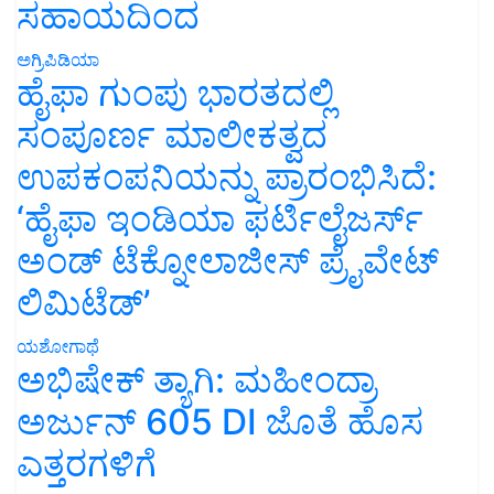
ಸಹಾಯದಿಂದ
ಅಗ್ರಿಪಿಡಿಯಾ
ಹೈಫಾ ಗುಂಪು ಭಾರತದಲ್ಲಿ
ಸಂಪೂರ್ಣ ಮಾಲೀಕತ್ವದ
ಉಪಕಂಪನಿಯನ್ನು ಪ್ರಾರಂಭಿಸಿದೆ:
‘ಹೈಫಾ ಇಂಡಿಯಾ ಫರ್ಟಿಲೈಜರ್ಸ್
ಅಂಡ್ ಟೆಕ್ನೋಲಾಜೀಸ್ ಪ್ರೈವೇಟ್
ಲಿಮಿಟೆಡ್’
ಯಶೋಗಾಥೆ
ಅಭಿಷೇಕ್ ತ್ಯಾಗಿ: ಮಹೀಂದ್ರಾ
ಅರ್ಜುನ್ 605 DI ಜೊತೆ ಹೊಸ
ಎತ್ತರಗಳಿಗೆ