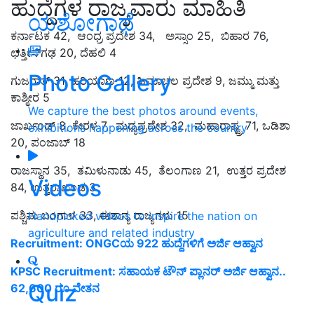
ಹುದ್ದೆಗಳ ರಾಜ್ಯವಾರು ಮಾಹಿತಿ
ಯಶೋಗಾಥೆ
ಕರ್ನಾಟಕ 42, ಆಂಧ್ರ ಪ್ರದೇಶ 34, ಅಸ್ಸಾಂ 25, ಬಿಹಾರ 76,
ಛತ್ತೀಸ್‌ಗಢ 20, ದೆಹಲಿ 4
Photo Gallery
ಗುಜರಾತ್ 31, ಹರಿಯಾಣ 12, ಹಿಮಾಚಲ ಪ್ರದೇಶ 9, ಜಮ್ಮು ಮತ್ತು
ಕಾಶ್ಮೀರ 5
We capture the best photos around events,
ಜಾರ್ಖಂಡ್ 8, ಕೇರಳ 7, ಮಧ್ಯಪ್ರದೇಶ 32, ಮಹಾರಾಷ್ಟ್ರ 71, ಒಡಿಶಾ
exhibitions happening across the country
20, ಪಂಜಾಬ್ 18
ರಾಜಸ್ಥಾನ 35, ತಮಿಳುನಾಡು 45, ತೆಲಂಗಾಣ 21, ಉತ್ತರ ಪ್ರದೇಶ
Videos
84, ಉತ್ತರಾಖಂಡ 3
ಪಶ್ಚಿಮ ಬಂಗಾಳ 33, ಈಶಾನ್ಯ ರಾಜ್ಯಗಳು 15
Handpicked videos to inspire the nation on
agriculture and related industry
Recruitment: ONGCಯ 922 ಹುದ್ದೆಗಳಿಗೆ ಅರ್ಜಿ ಆಹ್ವಾನ
KPSC Recruitment: ಸಹಾಯಕ ಟೌನ್‌ ಪ್ಲಾನರ್‌ ಅರ್ಜಿ ಆಹ್ವಾನ..
Quiz
62,600 ರೂ ವೇತನ