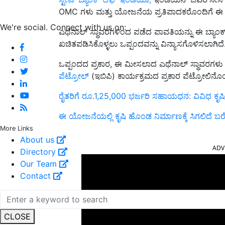
OMC ಗಳು ಮತ್ತು ಯೋಜನೆಯ ಪ್ರತಿಪಾದಕರೊಂದಿಗೆ ಈ ತ್ರ
We're social. Connect with us on:
ಎಥೆನಾಲ್ ಸ್ಥಾವರಗಳಿಂದ ಪಡೆದ ಪಾವತಿಯನ್ನು ಈ ಬ್ಯಾಂಕ್‌
ಖಚಿತಪಡಿಸಿಕೊಳ್ಳಲು ಒಪ್ಪಂದವನ್ನು ವಿನ್ಯಾಸಗೊಳಿಸಲಾಗಿದೆ
ಒಪ್ಪಂದದ ಪ್ರಕಾರ, ಈ ಮೀಸಲಾದ ಎಥೆನಾಲ್ ಸ್ಥಾವರಗಳು 
ಪೆಟ್ರೋಲ್
(ಇಬಿಪಿ) ಕಾರ್ಯಕ್ರಮದ ಪ್ರಕಾರ ಪೆಟ್ರೋಲಿನ
ರೈತರಿಗೆ ರೂ.1,25,000 ಭರ್ಜರಿ ಸಹಾಯಧನ: ವಿವಿಧ ಕೃಷಿ 
ಈ ಯೋಜನೆಯಲ್ಲಿ ಕೃಷಿ ಹೊಂಡ ನಿರ್ಮಾಣಕ್ಕೆ ಸಿಗಲಿದೆ ಬರೋ
More Links
ADV
About us
Directory
Our Team
Contact
CLOSE