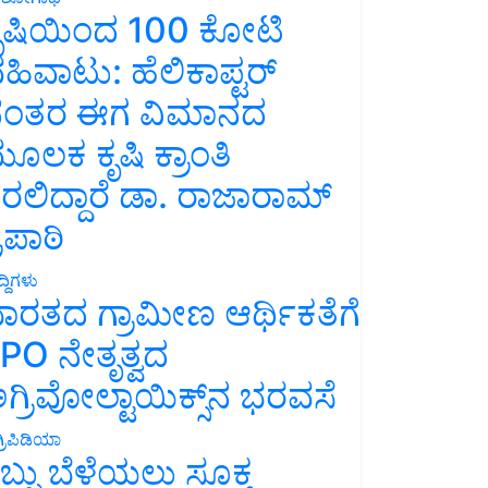
ೃಷಿಯಿಂದ 100 ಕೋಟಿ
ಹಿವಾಟು: ಹೆಲಿಕಾಪ್ಟರ್
ಂತರ ಈಗ ವಿಮಾನದ
ೂಲಕ ಕೃಷಿ ಕ್ರಾಂತಿ
ರಲಿದ್ದಾರೆ ಡಾ. ರಾಜಾರಾಮ್
್ರಿಪಾಠಿ
್ದಿಗಳು
ಾರತದ ಗ್ರಾಮೀಣ ಆರ್ಥಿಕತೆಗೆ
PO ನೇತೃತ್ವದ
ಗ್ರಿವೋಲ್ಟಾಯಿಕ್ಸ್‌ನ ಭರವಸೆ
್ರಿಪಿಡಿಯಾ
ಬ್ಬು ಬೆಳೆಯಲು ಸೂಕ್ತ