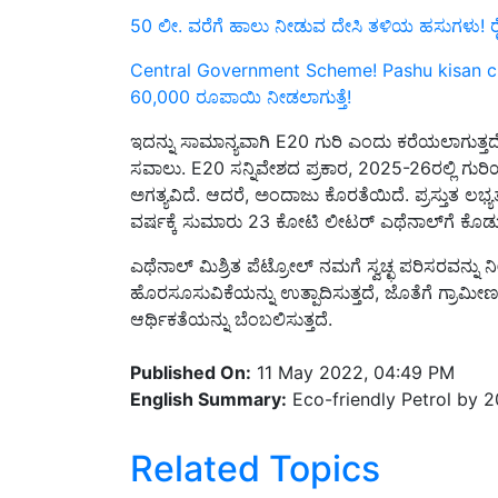
Central Government Scheme! Pashu kisan c
60,000 ರೂಪಾಯಿ ನೀಡಲಾಗುತ್ತೆ!
ಇದನ್ನು ಸಾಮಾನ್ಯವಾಗಿ E20 ಗುರಿ ಎಂದು ಕರೆಯಲಾಗುತ್ತ
ಸವಾಲು. E20 ಸನ್ನಿವೇಶದ ಪ್ರಕಾರ, 2025-26ರಲ್ಲಿ ಗುರ
ಅಗತ್ಯವಿದೆ. ಆದರೆ, ಅಂದಾಜು ಕೊರತೆಯಿದೆ. ಪ್ರಸ್ತುತ
ವರ್ಷಕ್ಕೆ ಸುಮಾರು 23 ಕೋಟಿ ಲೀಟರ್ ಎಥೆನಾಲ್‌ಗೆ ಕೊಡು
ಎಥೆನಾಲ್ ಮಿಶ್ರಿತ ಪೆಟ್ರೋಲ್ ನಮಗೆ ಸ್ವಚ್ಛ ಪರಿಸರವನ್ನ
ಹೊರಸೂಸುವಿಕೆಯನ್ನು ಉತ್ಪಾದಿಸುತ್ತದೆ, ಜೊತೆಗೆ ಗ್ರಾಮೀಣ
ಆರ್ಥಿಕತೆಯನ್ನು ಬೆಂಬಲಿಸುತ್ತದೆ.
Published On:
11 May 2022, 04:49 PM
English Summary:
Eco-friendly Petrol by 
Related Topics
News
Petrol
Eco-friendly Patrol
The Oil 