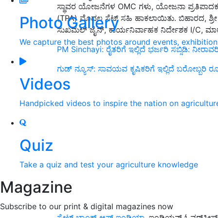
ಸ್ಥಾವರ ಯೋಜನೆಗಳ OMC ಗಳು, ಯೋಜನಾ ಪ್ರತಿಪಾದಕರು ಮ
Photo Gallery
(TPA) ಮೊದಲ ಸೆಟ್ ಸಹಿ ಹಾಕಲಾಯಿತು. ಬಿಹಾರದ, ಶ್ರ
ಸುಖಮಲ್ ಜೈನ್, ಕಾರ್ಯನಿರ್ವಾಹಕ ನಿರ್ದೇಶಕ I/C, ಮಾರ
We capture the best photos around events, exhibitio
PM Sinchayi: ರೈತರಿಗೆ ಇಲ್ಲಿದೆ ಭರ್ಜರಿ ಸಬ್ಸಿಡಿ: ನ
ಗುಡ್‌ ನ್ಯೂಸ್‌: ಸಾವಯವ ಕೃಷಿಕರಿಗೆ ಇಲ್ಲಿದೆ ಬರೋಬ್ಬರಿ ರೂ
Videos
Handpicked videos to inspire the nation on agricultur
Quiz
Take a quiz and test your agriculture knowledge
Magazine
Subscribe to our print & digital magazines now
ಸ್ಟೇಟ್ ಬ್ಯಾಂಕ್ ಆಫ್ ಇಂಡಿಯಾ,
ಇಂಡಿಯನ್ ಓವರ್‌ಸೀಸ್ ಬ್