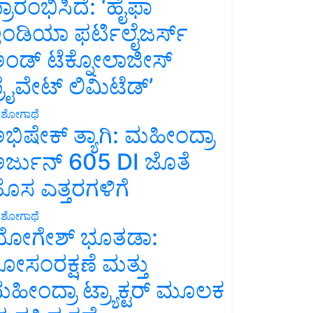
್ರಾರಂಭಿಸಿದೆ: ‘ಹೈಫಾ
ಂಡಿಯಾ ಫರ್ಟಿಲೈಜರ್ಸ್
ಂಡ್ ಟೆಕ್ನೋಲಾಜೀಸ್
್ರೈವೇಟ್ ಲಿಮಿಟೆಡ್’
ಶೋಗಾಥೆ
ಭಿಷೇಕ್ ತ್ಯಾಗಿ: ಮಹೀಂದ್ರಾ
ರ್ಜುನ್ 605 DI ಜೊತೆ
ೊಸ ಎತ್ತರಗಳಿಗೆ
ಶೋಗಾಥೆ
ೋಗೇಶ್ ಭೂತಡಾ:
ೋಸಂರಕ್ಷಣೆ ಮತ್ತು
ಹೀಂದ್ರಾ ಟ್ರ್ಯಾಕ್ಟರ್ ಮೂಲಕ