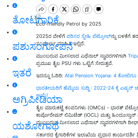
ತೋಟಗಾರಿಕೆ
Eco-friendly Petrol by 2025
2025ರ ವೇಳೆಗೆ
ಪರಿಸರ ಸ್ನೇಹಿ ಪೆಟ್ರೋಲ್‌
ನ್ನು ಬಳಕೆಗೆ 
ಪಶುಸಂಗೋಪನೆ
ಸಂಪೂರ್ಣ ಮಾಹಿತಿ ಇಲ್ಲಿದೆ.
ಮುಂಬರುವ ಮೀಸಲಾದ ಎಥೆನಾಲ್ ಸ್ಥಾವರಗಳಿಗಾಗಿ
Trip
ಪ್ರಮುಖ ತೈಲ PSU ಗಳು ಒಟ್ಟಿಗೆ ಸೇರುತ್ತವೆ.
ಇತರೆ
ಇದನ್ನೂ ಓದಿರಿ:
Atal Pension Yojana: 4 ಕೋಟಿಗೂ 
ಭಾರತೀಯರಿಗೆ ಹೆಮ್ಮೆಯ ಸುದ್ದಿ : 2022-24 ಕ್ಕೆ ಏಷ್ಯನ
ಆಯ್ಕೆ!
ಅಗ್ರಿಪೀಡಿಯಾ
ತೈಲ ಮಾರುಕಟ್ಟೆ ಕಂಪನಿಗಳು (OMCs) - ಭಾರತ್ ಪೆಟ
ಕಾರ್ಪೊರೇಷನ್ ಲಿಮಿಟೆಡ್ (IOCL) ಮತ್ತು ಹಿಂದೂಸ್ತಾ
ಮುಂಬರುವ ಮೀಸಲಾದ ಎಥೆನಾಲ್ ಸ್ಥಾವರಗಳಿಗಾಗಿ ದೀರ್ಘ
ಯಶೋಗಾಥೆ
ಸರ್ಕಾರದ ಕೈಗಾರಿಕೆಗಳ ಇಲಾಖೆಯ ಪ್ರಧಾನ ಕಾರ್ಯದರ್ಶಿ ಶ