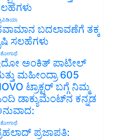
ಲಹೆಗಳು
್ರಿಪಿಡಿಯಾ
ವಾಮಾನ ಬದಲಾವಣೆಗೆ ತಕ್ಕ
ೃಷಿ ಸಲಹೆಗಳು
ಶೋಗಾಥೆ
ದೋ ಅಂಕಿತ್ ಪಾಟೀಲ್
ತ್ತು ಮಹೀಂದ್ರಾ 605
OVO ಟ್ರಾಕ್ಟರ್ ಬಗ್ಗೆ ನಿಮ್ಮ
ಿಂದಿ ಡಾಕ್ಯುಮೆಂಟ್‌ನ ಕನ್ನಡ
ನುವಾದ:
ಶೋಗಾಥೆ
್ರಹಲಾದ್ ಪ್ರಜಾಪತಿ: