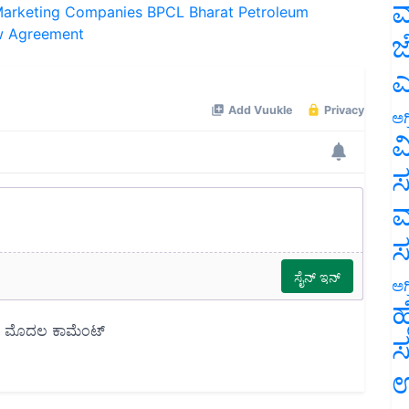
ಮ
w Agreement
ಜ
ಎ
ಅಗ
ವ
ಸ
ಮ
ಅಗ
ಹ
ಸ
ಉ