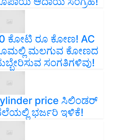
ೂಪಾಯಿ ಆದಾಯ ಸಂಗ್ರಹ!
0 ಕೋಟಿ ರೂ ಕೋಣ! AC
ೂಮಲ್ಲಿ ಮಲಗುವ ಕೋಣದ
ುಬ್ಬೇರಿಸುವ ಸಂಗತಿಗಳಿವು!
ylinder price ಸಿಲಿಂಡರ್‌
ೆಲೆಯಲ್ಲಿ ಭರ್ಜರಿ ಇಳಿಕೆ!