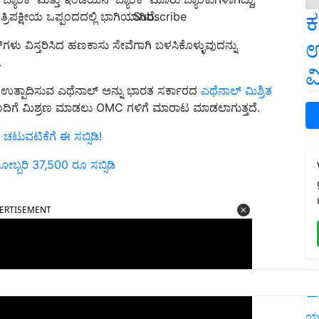
ಕ
Subscribe
ಿಪಕ್ಷೀಯ ಒಪ್ಪಂದದಲ್ಲಿ ಭಾಗಿಯಾಗಿವೆ.
ಉ
ಗಳು ವಿಸ್ತರಿಸಿದ ಹಣಕಾಸು ಸೇವೆಗಾಗಿ ಬಳಸಿಕೊಳ್ಳುವುದನ್ನು
.
ವ
ಉತ್ಪಾದಿಸುವ ಎಥೆನಾಲ್ ಅನ್ನು ಭಾರತ ಸರ್ಕಾರದ
ಎಥೆನಾಲ್ ಮಿಶ್ರಿತ
ೊಂದಿಗೆ ಮಿಶ್ರಣ ಮಾಡಲು OMC ಗಳಿಗೆ ಮಾರಾಟ ಮಾಡಲಾಗುತ್ತದೆ.
ಚಟುವಟಿಕೆಗೆ ಈ ಸಬ್ಸಿಡಿ!
ಬ್ಬರಿ 37,500 ರೂ ಸಬ್ಸಿಡಿ
ERTISEMENT
L
ಯ