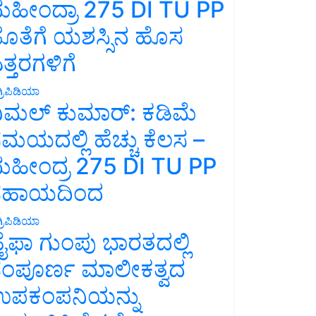
ಹೀಂದ್ರಾ 275 DI TU PP
ೊತೆಗೆ ಯಶಸ್ಸಿನ ಹೊಸ
ತ್ತರಗಳಿಗೆ
್ರಿಪಿಡಿಯಾ
ಿಮಲ್ ಕುಮಾರ್: ಕಡಿಮೆ
ಮಯದಲ್ಲಿ ಹೆಚ್ಚು ಕೆಲಸ –
ಹೀಂದ್ರ 275 DI TU PP
ಸಹಾಯದಿಂದ
್ರಿಪಿಡಿಯಾ
ೈಫಾ ಗುಂಪು ಭಾರತದಲ್ಲಿ
ಂಪೂರ್ಣ ಮಾಲೀಕತ್ವದ
ಪಕಂಪನಿಯನ್ನು