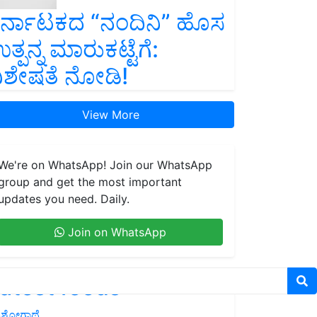
ರ್ನಾಟಕದ “ನಂದಿನಿ” ಹೊಸ
ತ್ಪನ್ನ ಮಾರುಕಟ್ಟೆಗೆ:
ಿಶೇಷತೆ ನೋಡಿ!
View More
We're on WhatsApp! Join our WhatsApp
group and get the most important
updates you need. Daily.
Join on WhatsApp
atest feeds
ಶೋಗಾಥೆ