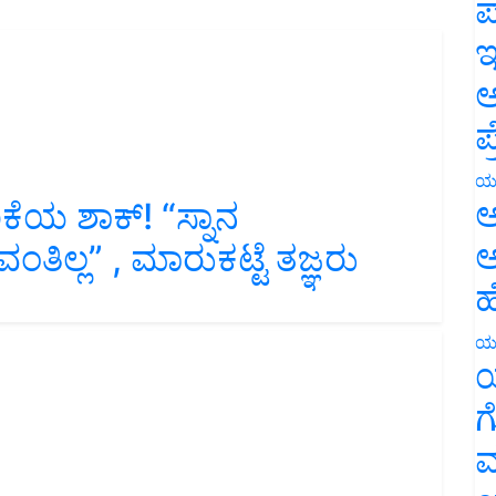
ಪ
ಇ
ಅ
ಪ
ಕೆಯ ಶಾಕ್‌! “ಸ್ನಾನ
ಯ
ಅ
ುವಂತಿಲ್ಲ” , ಮಾರುಕಟ್ಟೆ ತಜ್ಞರು
ಅ
ಹ
ಯ
ಯ
ಗ
ಮ
 ಈ ರೀತಿ ಮಾಡಿದ್ರೆ ದುಪ್ಪಟ್ಟು ಲಾಭ