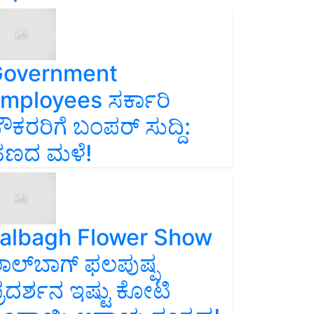
overnment
mployees ಸರ್ಕಾರಿ
ೌಕರರಿಗೆ ಬಂಪರ್‌ ಸುದ್ದಿ:
ಣದ ಮಳೆ!
albagh Flower Show
ಾಲ್‌ಬಾಗ್ ಫಲಪುಷ್ಪ
್ರದರ್ಶನ ಇಷ್ಟು ಕೋಟಿ