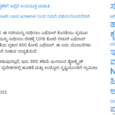
ಸ
redit card scheme! ನಿಂದ ನಿಮಗೆ ಪಶುಸಂಗೋಪನೆಗಾಗಿ
ಅಗ
ಹ
ದೆ. ಈ ಗುರಿಯನ್ನು ಸಾಧಿಸಲು ಎಥೆನಾಲ್ ಕೊರತೆಯು ಪ್ರಮುಖ
ಕ
ಿಯನ್ನು ಸಾಧಿಸಲು ದೇಶಕ್ಕೆ 1,016 ಕೋಟಿ ಲೀಟರ್ ಎಥೆನಾಲ್
 ಲಭ್ಯತೆಯ ಪ್ರಕಾರ 650 ಕೋಟಿ ಎಥೆನಾಲ್. ಈ ಐದು ಯೋಜನೆಗಳು
ಯ
ಗೆ ನೀಡುವ ಸಾಧ್ಯತೆಯಿದೆ.
ಇ
ು ನೀಡುವುದಲ್ಲದೆ, ಇದು 38% ಕಡಿಮೆ ಇಂಗಾಲದ ಡೈಆಕ್ಸೈಡ್
ಮ
 ಪ್ರದೇಶಗಳಲ್ಲಿ ಹೂಡಿಕೆ ಮತ್ತು ಉದ್ಯೋಗ ಸೃಷ್ಟಿಯೊಂದಿಗೆ ಗ್ರಾಮೀಣ
N
ಹ
2025
ಅ
ಯ
ಪ
Marketing Companies
BPCL
Bharat Petroleum