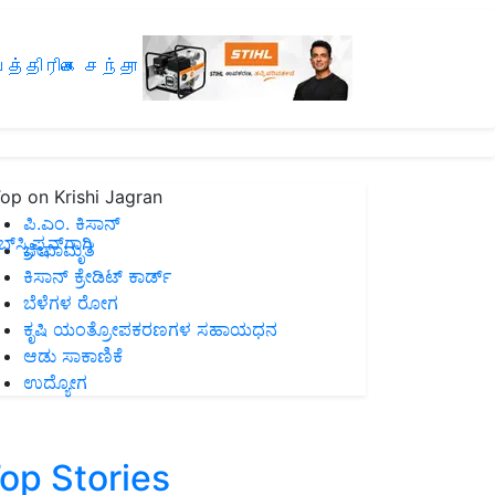
த்திரிகை சந்தா
op on Krishi Jagran
ಪಿ.ಎಂ. ಕಿಸಾನ್
ಸ್ಕ್ರಿಪ್ಷನ್‌ಗಾಗಿ
ಜೀವಾಮೃತ
ಕಿಸಾನ್ ಕ್ರೇಡಿಟ್ ಕಾರ್ಡ್
ಬೆಳೆಗಳ ರೋಗ
ಕೃಷಿ ಯಂತ್ರೋಪಕರಣಗಳ ಸಹಾಯಧನ
ಆಡು ಸಾಕಾಣಿಕೆ
ಉದ್ಯೋಗ
op Stories