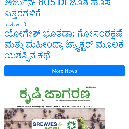
ಅರ್ಜುನ್ 605 DI ಜೊತೆ ಹೊಸ
ಎತ್ತರಗಳಿಗೆ
ಯಶೋಗಾಥೆ
ಯೋಗೇಶ್ ಭೂತಡಾ: ಗೋಸಂರಕ್ಷಣೆ
ಮತ್ತು ಮಹೀಂದ್ರಾ ಟ್ರ್ಯಾಕ್ಟರ್ ಮೂಲಕ
ಯಶಸ್ಸಿನ ಕಥೆ
More News