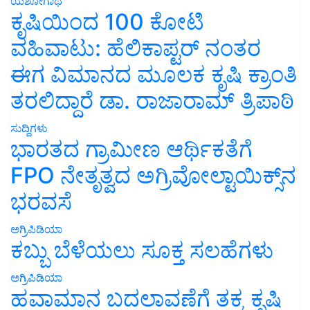
ಯಶೋಗಾಥೆ
ಕೃಷಿಯಿಂದ 100 ಕೋಟಿ
ವಹಿವಾಟು: ಹೆಲಿಕಾಪ್ಟರ್ ನಂತರ
ಈಗ ವಿಮಾನದ ಮೂಲಕ ಕೃಷಿ ಕ್ರಾಂತಿ
ತರಲಿದ್ದಾರೆ ಡಾ. ರಾಜಾರಾಮ್ ತ್ರಿಪಾಠಿ
ಸುದ್ದಿಗಳು
ಭಾರತದ ಗ್ರಾಮೀಣ ಆರ್ಥಿಕತೆಗೆ
FPO ನೇತೃತ್ವದ ಅಗ್ರಿವೋಲ್ಟಾಯಿಕ್ಸ್‌ನ
ಭರವಸೆ
ಅಗ್ರಿಪಿಡಿಯಾ
ಕಬ್ಬು ಬೆಳೆಯಲು ಸೂಕ್ತ ಸಲಹೆಗಳು
ಅಗ್ರಿಪಿಡಿಯಾ
ಹವಾಮಾನ ಬದಲಾವಣೆಗೆ ತಕ್ಕ ಕೃಷಿ