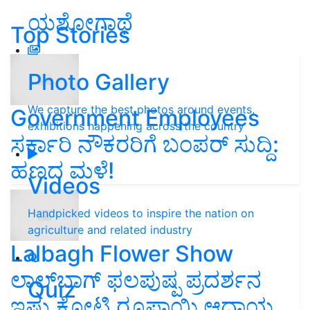
ಯಶೋಗಾಥೆ
Top Stories
Photo Gallery
We capture the best photos around events,
Government Employees
exhibitions happening across the country
ಸರ್ಕಾರಿ ನೌಕರರಿಗೆ ಬಂಪರ್‌ ಸುದ್ದಿ:
ಹಣದ ಮಳೆ!
Videos
Handpicked videos to inspire the nation on
agriculture and related industry
Lalbagh Flower Show
ಲಾಲ್‌ಬಾಗ್ ಫಲಪುಷ್ಪ ಪ್ರದರ್ಶನ
Quiz
ಇಷ್ಟು ಕೋಟಿ ರೂಪಾಯಿ ಆದಾಯ