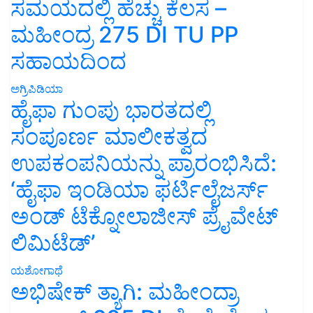
ಸಮಯದಲ್ಲಿ ಹೆಚ್ಚು ಕೆಲಸ –
ಮಹೀಂದ್ರ 275 DI TU PP
ಸಹಾಯದಿಂದ
ಅಗ್ರಿಪಿಡಿಯಾ
ಹೈಫಾ ಗುಂಪು ಭಾರತದಲ್ಲಿ
ಸಂಪೂರ್ಣ ಮಾಲೀಕತ್ವದ
ಉಪಕಂಪನಿಯನ್ನು ಪ್ರಾರಂಭಿಸಿದೆ:
‘ಹೈಫಾ ಇಂಡಿಯಾ ಫರ್ಟಿಲೈಜರ್ಸ್
ಅಂಡ್ ಟೆಕ್ನೋಲಾಜೀಸ್ ಪ್ರೈವೇಟ್
ಲಿಮಿಟೆಡ್’
ಯಶೋಗಾಥೆ
ಅಭಿಷೇಕ್ ತ್ಯಾಗಿ: ಮಹೀಂದ್ರಾ