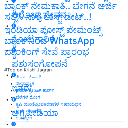
ಬ್ಯಾಂಕ್‌ ನೇಮಕಾತಿ.. ಬೇಗನೆ ಅರ್ಜಿ
ಆರೋಗ್ಯ ಜೀವನ
ಸಲ್ಲಿಸಿ ನಾಳೆ ಲಾಸ್ಟ್‌ ಡೇಟ್‌..!
ಇಂಡಿಯಾ ಪೋಸ್ಟ್ ಪೇಮೆಂಟ್ಸ್
ತೋಟಗಾರಿಕೆ
ಬ್ಯಾಂಕ್‌ನಿಂದ WhatsApp
ಬ್ಯಾಂಕಿಂಗ್ ಸೇವೆ ಪ್ರಾರಂಭ
ಪಶುಸಂಗೋಪನೆ
#Top on Krishi Jagran
ಪಿ.ಎಂ. ಕಿಸಾನ್
ಜೀವಾಮೃತ
ಇತರೆ
ಕಿಸಾನ್ ಕ್ರೇಡಿಟ್ ಕಾರ್ಡ್
ಬೆಳೆಗಳ ರೋಗ
ಕೃಷಿ ಯಂತ್ರೋಪಕರಣಗಳ ಸಹಾಯಧನ
ಅಗ್ರಿಪೀಡಿಯಾ
ಆಡು ಸಾಕಾಣಿಕೆ
ಉದ್ಯೋಗ