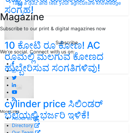
Take a quiz and test your agriculture knowledge
ಸಂಗ್ರಹ!
Magazine
Subscribe to our print & digital magazines now
Subscribe
10 ಕೋಟಿ ರೂ ಕೋಣ! AC
We're social. Connect with us on:
ರೂಮಲ್ಲಿ ಮಲಗುವ ಕೋಣದ
ಹುಬ್ಬೇರಿಸುವ ಸಂಗತಿಗಳಿವು!
cylinder price ಸಿಲಿಂಡರ್‌
ಬೆಲೆಯಲ್ಲಿ ಭರ್ಜರಿ ಇಳಿಕೆ!
More Links
About us
Directory
Our Team