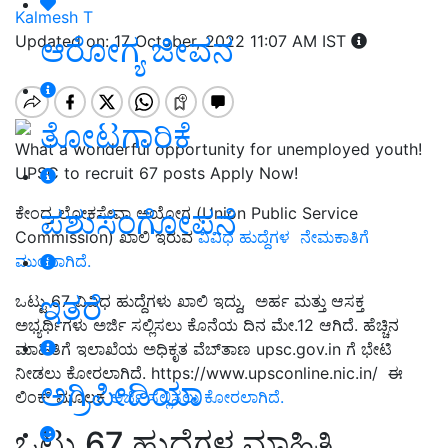
Kalmesh T
ಆರೋಗ್ಯ ಜೀವನ
Updated on: 17 October, 2022 11:07 AM IST
ತೋಟಗಾರಿಕೆ
What a wonderful opportunity for unemployed youth!
UPSC to recruit 67 posts Apply Now!
ಪಶುಸಂಗೋಪನೆ
ಕೇಂದ್ರ ಲೋಕಸೇವಾ ಆಯೋಗ (Union Public Service
Commission) ಖಾಲಿ ಇರುವ
ವಿವಿಧ ಹುದ್ದೆಗಳ ನೇಮಕಾತಿಗೆ
ಮುಂದಾಗಿದೆ.
ಇತರೆ
ಒಟ್ಟು 67 ವಿವಿಧ ಹುದ್ದೆಗಳು ಖಾಲಿ ಇದ್ದು, ಅರ್ಹ ಮತ್ತು ಆಸಕ್ತ
ಅಭ್ಯರ್ಥಿಗಳು ಅರ್ಜಿ ಸಲ್ಲಿಸಲು ಕೊನೆಯ ದಿನ ಮೇ.12 ಆಗಿದೆ. ಹೆಚ್ಚಿನ
ಮಾಹಿತಿಗೆ ಇಲಾಖೆಯ ಅಧಿಕೃತ ವೆಬ್‌ತಾಣ upsc.gov.in ಗೆ ಭೇಟಿ
ನೀಡಲು ಕೋರಲಾಗಿದೆ. https://www.upsconline.nic.in/ ಈ
ಅಗ್ರಿಪೀಡಿಯಾ
ಲಿಂಕ್ ಮೂಲಕ
ಅರ್ಜಿ ಸಲ್ಲಿಸಲು ಕೋರಲಾಗಿದೆ.
ಒಟ್ಟು 67 ಹುದ್ದೆಗಳ ಮಾಹಿತಿ