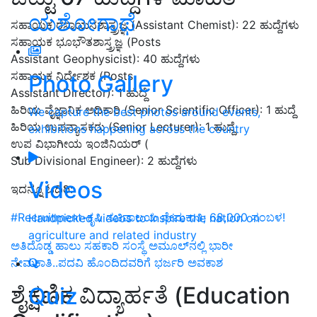
ಯಶೋಗಾಥೆ
ಸಹಾಯಕ ರಸಾಯನಶಾಸ್ತ್ರಜ್ಞ (Assistant Chemist): 22 ಹುದ್ದೆಗಳು
ಸಹಾಯಕ ಭೂಭೌತಶಾಸ್ತ್ರಜ್ಞ (Posts
Assistant Geophysicist): 40 ಹುದ್ದೆಗಳು
ಸಹಾಯಕ ನಿರ್ದೇಶಕ (Posts
Photo Gallery
Assistant Director): 1 ಹುದ್ದೆ
ಹಿರಿಯ ವೈಜ್ಞಾನಿಕ ಅಧಿಕಾರಿ (Senior Scientific Officer): 1 ಹುದ್ದೆ
We capture the best photos around events,
ಹಿರಿಯ ಉಪನ್ಯಾಸಕರು (Senior Lecturer): 1 ಹುದ್ದೆ
exhibitions happening across the country
ಉಪ ವಿಭಾಗೀಯ ಇಂಜಿನಿಯರ್ (
Sub Divisional Engineer): 2 ಹುದ್ದೆಗಳು
Videos
ಇದನ್ನೂ ಓದಿರಿ:
#Recruitment-ಕೃಷಿ ಸಚಿವಾಲಯ ನೇಮಕಾತಿ; 68,000 ಸಂಬಳ!
Handpicked videos to inspire the nation on
agriculture and related industry
ಅತಿದೊಡ್ಡ ಹಾಲು ಸಹಕಾರಿ ಸಂಸ್ಥೆ ಅಮೂಲ್‌ನಲ್ಲಿ ಭಾರೀ
ನೇಮಕಾತಿ..ಪದವಿ ಹೊಂದಿದವರಿಗೆ ಭರ್ಜರಿ ಅವಕಾಶ
ಶೈಕ್ಷಣಿಕ ವಿದ್ಯಾರ್ಹತೆ (Education
Quiz