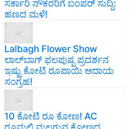
ಸರ್ಕಾರಿ ನೌಕರರಿಗೆ ಬಂಪರ್‌ ಸುದ್ದಿ:
ಹಣದ ಮಳೆ!
Lalbagh Flower Show
ಲಾಲ್‌ಬಾಗ್ ಫಲಪುಷ್ಪ ಪ್ರದರ್ಶನ
ಇಷ್ಟು ಕೋಟಿ ರೂಪಾಯಿ ಆದಾಯ
ಸಂಗ್ರಹ!
10 ಕೋಟಿ ರೂ ಕೋಣ! AC
ರೂಮಲ್ಲಿ ಮಲಗುವ ಕೋಣದ