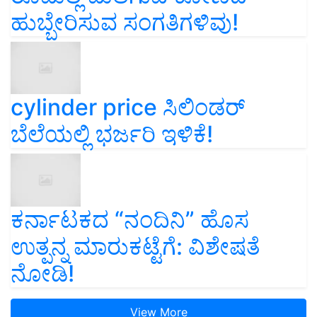
ಹುಬ್ಬೇರಿಸುವ ಸಂಗತಿಗಳಿವು!
cylinder price ಸಿಲಿಂಡರ್‌
ಬೆಲೆಯಲ್ಲಿ ಭರ್ಜರಿ ಇಳಿಕೆ!
ಕರ್ನಾಟಕದ “ನಂದಿನಿ” ಹೊಸ
ಉತ್ಪನ್ನ ಮಾರುಕಟ್ಟೆಗೆ: ವಿಶೇಷತೆ
ನೋಡಿ!
View More