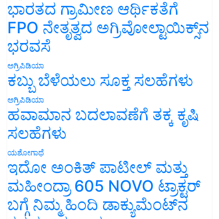
ಭಾರತದ ಗ್ರಾಮೀಣ ಆರ್ಥಿಕತೆಗೆ
FPO ನೇತೃತ್ವದ ಅಗ್ರಿವೋಲ್ಟಾಯಿಕ್ಸ್‌ನ
ಭರವಸೆ
ಅಗ್ರಿಪಿಡಿಯಾ
ಕಬ್ಬು ಬೆಳೆಯಲು ಸೂಕ್ತ ಸಲಹೆಗಳು
ಅಗ್ರಿಪಿಡಿಯಾ
ಹವಾಮಾನ ಬದಲಾವಣೆಗೆ ತಕ್ಕ ಕೃಷಿ
ಸಲಹೆಗಳು
ಯಶೋಗಾಥೆ
ಇದೋ ಅಂಕಿತ್ ಪಾಟೀಲ್ ಮತ್ತು
ಮಹೀಂದ್ರಾ 605 NOVO ಟ್ರಾಕ್ಟರ್
ಬಗ್ಗೆ ನಿಮ್ಮ ಹಿಂದಿ ಡಾಕ್ಯುಮೆಂಟ್‌ನ