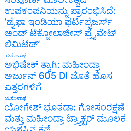
ಉಪಕಂಪನಿಯನ್ನು ಪ್ರಾರಂಭಿಸಿದೆ:
‘ಹೈಫಾ ಇಂಡಿಯಾ ಫರ್ಟಿಲೈಜರ್ಸ್
ಅಂಡ್ ಟೆಕ್ನೋಲಾಜೀಸ್ ಪ್ರೈವೇಟ್
ಲಿಮಿಟೆಡ್’
ಯಶೋಗಾಥೆ
ಅಭಿಷೇಕ್ ತ್ಯಾಗಿ: ಮಹೀಂದ್ರಾ
ಅರ್ಜುನ್ 605 DI ಜೊತೆ ಹೊಸ
ಎತ್ತರಗಳಿಗೆ
ಯಶೋಗಾಥೆ
ಯೋಗೇಶ್ ಭೂತಡಾ: ಗೋಸಂರಕ್ಷಣೆ
ಮತ್ತು ಮಹೀಂದ್ರಾ ಟ್ರ್ಯಾಕ್ಟರ್ ಮೂಲಕ
ಯಶಸ್ಸಿನ ಕಥೆ