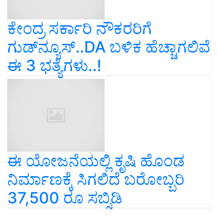
ಕೇಂದ್ರ ಸರ್ಕಾರಿ ನೌಕರರಿಗೆ
ಗುಡ್‌ನ್ಯೂಸ್‌..DA ಬಳಿಕ ಹೆಚ್ಚಾಗಲಿವೆ
ಈ 3 ಭತ್ಯೆಗಳು..!
ಈ ಯೋಜನೆಯಲ್ಲಿ ಕೃಷಿ ಹೊಂಡ
ನಿರ್ಮಾಣಕ್ಕೆ ಸಿಗಲಿದೆ ಬರೋಬ್ಬರಿ
37,500 ರೂ ಸಬ್ಸಿಡಿ