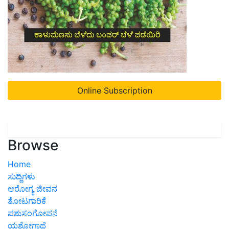
Online Subscription
Browse
Home
ಸುದ್ದಿಗಳು
ಆರೋಗ್ಯ ಜೀವನ
ತೋಟಗಾರಿಕೆ
ಪಶುಸಂಗೋಪನೆ
ಯಶೋಗಾಥೆ