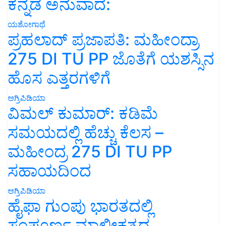
ಕನ್ನಡ ಅನುವಾದ:
ಯಶೋಗಾಥೆ
ಪ್ರಹಲಾದ್ ಪ್ರಜಾಪತಿ: ಮಹೀಂದ್ರಾ
275 DI TU PP ಜೊತೆಗೆ ಯಶಸ್ಸಿನ
ಹೊಸ ಎತ್ತರಗಳಿಗೆ
ಅಗ್ರಿಪಿಡಿಯಾ
ವಿಮಲ್ ಕುಮಾರ್: ಕಡಿಮೆ
ಸಮಯದಲ್ಲಿ ಹೆಚ್ಚು ಕೆಲಸ –
ಮಹೀಂದ್ರ 275 DI TU PP
ಸಹಾಯದಿಂದ
ಅಗ್ರಿಪಿಡಿಯಾ
ಹೈಫಾ ಗುಂಪು ಭಾರತದಲ್ಲಿ
ಸಂಪೂರ್ಣ ಮಾಲೀಕತ್ವದ