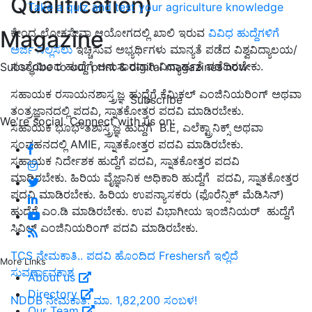
Qualification)
Take a quiz and test your agriculture knowledge
Magazine
ಕೇಂದ್ರ ಲೋಕಸೇವಾ ಆಯೋಗದಲ್ಲಿ ಖಾಲಿ ಇರುವ
ವಿವಿಧ ಹುದ್ದೆಗಳಿಗೆ
ಅರ್ಜಿ ಸಲ್ಲಿಸಲು
ಇಚ್ಚಿಸುವ ಅಭ್ಯರ್ಥಿಗಳು ಮಾನ್ಯತೆ ಪಡೆದ ವಿಶ್ವವಿದ್ಯಾಲಯ/
ಸಂಸ್ಥೆಯಿಂದ ಹುದ್ದೆಗೆ ಅನುಸಾರವಾಗಿ ವಿದ್ಯಾರ್ಹತೆ ಪಡೆದಿರಬೇಕು.
Subscribe to our print & digital magazines now
ಸಹಾಯಕ ರಸಾಯನಶಾಸ್ತ್ರಜ್ಞ ಹುದ್ದೆಗೆ ಕೆಮಿಕಲ್ ಎಂಜಿನಿಯರಿಂಗ್ ಅಥವಾ
Subscribe
ತಂತ್ರಜ್ಞಾನದಲ್ಲಿ ಪದವಿ, ಸ್ನಾತಕೋತ್ತರ ಪದವಿ ಮಾಡಿರಬೇಕು.
We're social. Connect with us on:
ಸಹಾಯಕ ಭೂಭೌತಶಾಸ್ತ್ರಜ್ಞ ಹುದ್ದೆಗೆ B.E, ಎಲೆಕ್ಟ್ರಾನಿಕ್ಸ್ ಅಥವಾ
ಸಂವಹನದಲ್ಲಿ AMIE, ಸ್ನಾತಕೋತ್ತರ ಪದವಿ ಮಾಡಿರಬೇಕು.
ಸಹಾಯಕ ನಿರ್ದೇಶಕ ಹುದ್ದೆಗೆ ಪದವಿ, ಸ್ನಾತಕೋತ್ತರ ಪದವಿ
ಮಾಡಿರಬೇಕು. ಹಿರಿಯ ವೈಜ್ಞಾನಿಕ ಅಧಿಕಾರಿ ಹುದ್ದೆಗೆ ಪದವಿ, ಸ್ನಾತಕೋತ್ತರ
ಪದವಿ ಮಾಡಿರಬೇಕು. ಹಿರಿಯ ಉಪನ್ಯಾಸಕರು (ಫೊರೆನ್ಸಿಕ್ ಮೆಡಿಸಿನ್)
ಹುದ್ದೆಗೆ ಎಂ.ಡಿ ಮಾಡಿರಬೇಕು. ಉಪ ವಿಭಾಗೀಯ ಇಂಜಿನಿಯರ್ ಹುದ್ದೆಗೆ
ಸಿವಿಲ್ ಎಂಜಿನಿಯರಿಂಗ್ ಪದವಿ ಮಾಡಿರಬೇಕು.
TCS ನೇಮಕಾತಿ.. ಪದವಿ ಹೊಂದಿದ Freshersಗೆ ಇಲ್ಲಿದೆ
More Links
ಸುವರ್ಣಾವಕಾಶ
About us
Directory
NDDB ನೇಮಕಾತಿ: ಮಾ. 1,82,200 ಸಂಬಳ!
Our Team