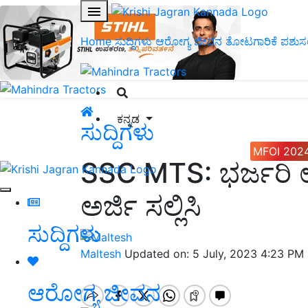
Home
ಸುದ್ದಿಗಳು
ಆರೋಗ್ಯ ಜೀವನ
ತೋಟಗಾರಿಕೆ
ಪಶುಸ
ಕನ್ನಡ
ಸುದ್ದಿಗಳು
MFOI 202
SSC MTS: ಭರ್ಜರಿ
ಅರ್ಜಿ ಸಲ್ಲಿಸಿ
ಸುದ್ದಿಗಳು
Maltesh
Updated on: 5 July, 2023 4:23 PM
ಆರೋಗ್ಯ ಜೀವನ