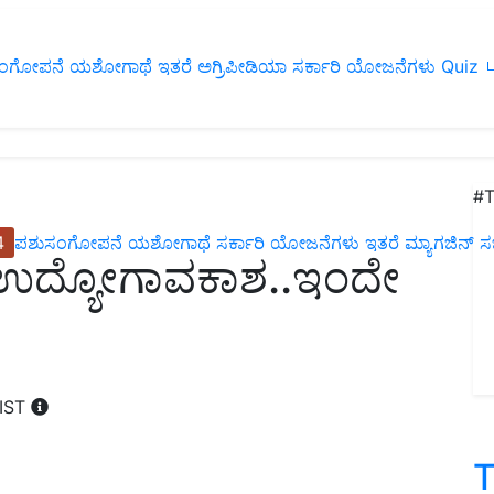
ಂಗೋಪನೆ
ಯಶೋಗಾಥೆ
ಇತರೆ
ಅಗ್ರಿಪೀಡಿಯಾ
ಸರ್ಕಾರಿ ಯೋಜನೆಗಳು
Quiz
ப
#T
4
ಪಶುಸಂಗೋಪನೆ
ಯಶೋಗಾಥೆ
ಸರ್ಕಾರಿ ಯೋಜನೆಗಳು
ಇತರೆ
ಮ್ಯಾಗಜಿನ್‌ ಸಬ್‌
 ಉದ್ಯೋಗಾವಕಾಶ..ಇಂದೇ
 IST
T