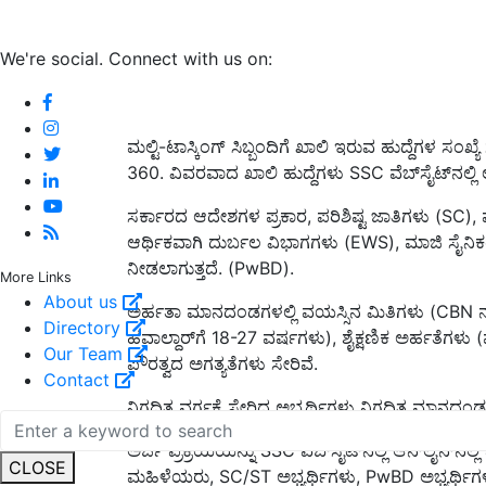
We're social. Connect with us on:
ಮಲ್ಟಿ-ಟಾಸ್ಕಿಂಗ್ ಸಿಬ್ಬಂದಿಗೆ ಖಾಲಿ ಇರುವ ಹುದ್ದೆಗಳ ಸಂಖ್
360. ವಿವರವಾದ ಖಾಲಿ ಹುದ್ದೆಗಳು SSC ವೆಬ್‌ಸೈಟ್‌ನಲ್ಲಿ ಲ
ಸರ್ಕಾರದ ಆದೇಶಗಳ ಪ್ರಕಾರ, ಪರಿಶಿಷ್ಟ ಜಾತಿಗಳು (SC),
ಆರ್ಥಿಕವಾಗಿ ದುರ್ಬಲ ವಿಭಾಗಗಳು (EWS), ಮಾಜಿ ಸೈನಿಕರು
ನೀಡಲಾಗುತ್ತದೆ. (PwBD).
More Links
About us
ಅರ್ಹತಾ ಮಾನದಂಡಗಳಲ್ಲಿ ವಯಸ್ಸಿನ ಮಿತಿಗಳು (CBN ನಲ್ಲ
Directory
ಹವಾಲ್ದಾರ್‌ಗೆ 18-27 ವರ್ಷಗಳು), ಶೈಕ್ಷಣಿಕ ಅರ್ಹತೆಗಳು (ಮ
Our Team
ಪೌರತ್ವದ ಅಗತ್ಯತೆಗಳು ಸೇರಿವೆ.
Contact
ನಿಗದಿತ ವರ್ಗಕ್ಕೆ ಸೇರಿದ ಅಭ್ಯರ್ಥಿಗಳು ನಿಗದಿತ ಮಾನದಂಡಗ
ಅರ್ಜಿ ಪ್ರಕ್ರಿಯೆಯನ್ನು SSC ವೆಬ್‌ಸೈಟ್‌ನಲ್ಲಿ ಆನ್‌ಲೈನ್‌ನ
CLOSE
ಮಹಿಳೆಯರು, SC/ST ಅಭ್ಯರ್ಥಿಗಳು, PwBD ಅಭ್ಯರ್ಥಿಗಳ