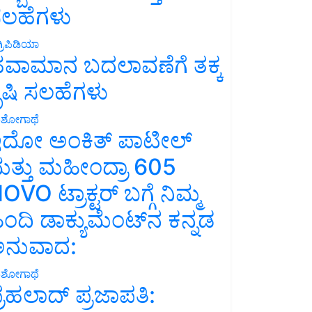
ಲಹೆಗಳು
್ರಿಪಿಡಿಯಾ
ವಾಮಾನ ಬದಲಾವಣೆಗೆ ತಕ್ಕ
ೃಷಿ ಸಲಹೆಗಳು
ಶೋಗಾಥೆ
ದೋ ಅಂಕಿತ್ ಪಾಟೀಲ್
ತ್ತು ಮಹೀಂದ್ರಾ 605
OVO ಟ್ರಾಕ್ಟರ್ ಬಗ್ಗೆ ನಿಮ್ಮ
ಿಂದಿ ಡಾಕ್ಯುಮೆಂಟ್‌ನ ಕನ್ನಡ
ನುವಾದ:
ಶೋಗಾಥೆ
್ರಹಲಾದ್ ಪ್ರಜಾಪತಿ: