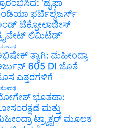
್ರಾರಂಭಿಸಿದೆ: ‘ಹೈಫಾ
ಂಡಿಯಾ ಫರ್ಟಿಲೈಜರ್ಸ್
ಂಡ್ ಟೆಕ್ನೋಲಾಜೀಸ್
್ರೈವೇಟ್ ಲಿಮಿಟೆಡ್’
ಶೋಗಾಥೆ
ಭಿಷೇಕ್ ತ್ಯಾಗಿ: ಮಹೀಂದ್ರಾ
ರ್ಜುನ್ 605 DI ಜೊತೆ
ೊಸ ಎತ್ತರಗಳಿಗೆ
ಶೋಗಾಥೆ
ೋಗೇಶ್ ಭೂತಡಾ:
ೋಸಂರಕ್ಷಣೆ ಮತ್ತು
ಹೀಂದ್ರಾ ಟ್ರ್ಯಾಕ್ಟರ್ ಮೂಲಕ