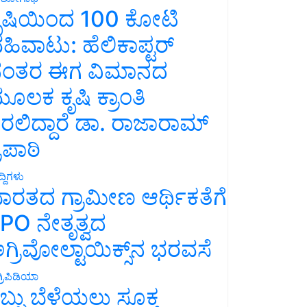
ೃಷಿಯಿಂದ 100 ಕೋಟಿ
ಹಿವಾಟು: ಹೆಲಿಕಾಪ್ಟರ್
ಂತರ ಈಗ ವಿಮಾನದ
ೂಲಕ ಕೃಷಿ ಕ್ರಾಂತಿ
ರಲಿದ್ದಾರೆ ಡಾ. ರಾಜಾರಾಮ್
್ರಿಪಾಠಿ
್ದಿಗಳು
ಾರತದ ಗ್ರಾಮೀಣ ಆರ್ಥಿಕತೆಗೆ
PO ನೇತೃತ್ವದ
ಗ್ರಿವೋಲ್ಟಾಯಿಕ್ಸ್‌ನ ಭರವಸೆ
್ರಿಪಿಡಿಯಾ
ಬ್ಬು ಬೆಳೆಯಲು ಸೂಕ್ತ