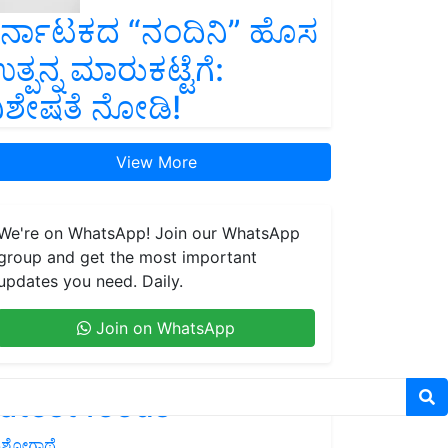
ರ್ನಾಟಕದ “ನಂದಿನಿ” ಹೊಸ
ತ್ಪನ್ನ ಮಾರುಕಟ್ಟೆಗೆ:
ಿಶೇಷತೆ ನೋಡಿ!
View More
We're on WhatsApp! Join our WhatsApp
group and get the most important
updates you need. Daily.
Join on WhatsApp
atest feeds
ಶೋಗಾಥೆ