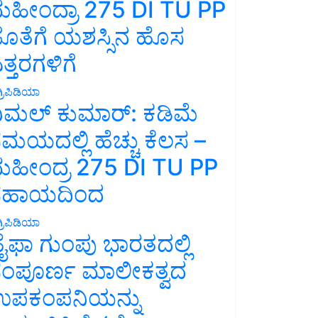
ಹೀಂದ್ರಾ 275 DI TU PP
ೊತೆಗೆ ಯಶಸ್ಸಿನ ಹೊಸ
ತ್ತರಗಳಿಗೆ
್ರಿಪಿಡಿಯಾ
ಿಮಲ್ ಕುಮಾರ್: ಕಡಿಮೆ
ಮಯದಲ್ಲಿ ಹೆಚ್ಚು ಕೆಲಸ –
ಹೀಂದ್ರ 275 DI TU PP
ಸಹಾಯದಿಂದ
್ರಿಪಿಡಿಯಾ
ೈಫಾ ಗುಂಪು ಭಾರತದಲ್ಲಿ
ಂಪೂರ್ಣ ಮಾಲೀಕತ್ವದ
ಪಕಂಪನಿಯನ್ನು