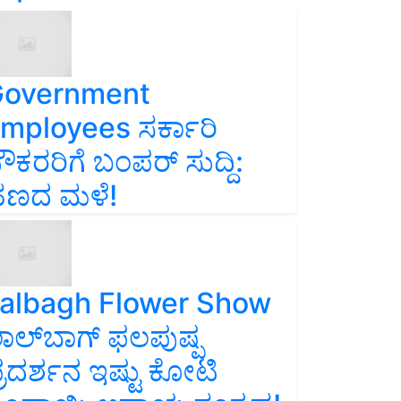
overnment
mployees ಸರ್ಕಾರಿ
ೌಕರರಿಗೆ ಬಂಪರ್‌ ಸುದ್ದಿ:
ಣದ ಮಳೆ!
albagh Flower Show
ಾಲ್‌ಬಾಗ್ ಫಲಪುಷ್ಪ
್ರದರ್ಶನ ಇಷ್ಟು ಕೋಟಿ