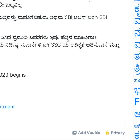
ಶುಲ್ಕವಿಲ್ಲ.
ಕ
ಿ ಶುಲ್ಕವನ್ನು ಪಾವತಿಸಬಹುದು ಅಥವಾ SBI ಚಲನ್ ಬಳಸಿ SBI
ವ
ನ
ಂಬಂಧಿಸಿದ ಪ್ರಮುಖ ವಿವರಗಳು ಇವು. ಹೆಚ್ಚಿನ ಮಾಹಿತಿಗಾಗಿ,
ಮ
ೀಕ್ಷೆಯ ನಿರ್ದಿಷ್ಟ ಸೂಚನೆಗಳಿಗಾಗಿ SSC ಯ ಅಧಿಕೃತ ಅಧಿಸೂಚನೆ ಮತ್ತು
ತ
ತ
023 begins
ಸುದ
ಭ
F
uitment
ಅ
ಅಗ
ಕ