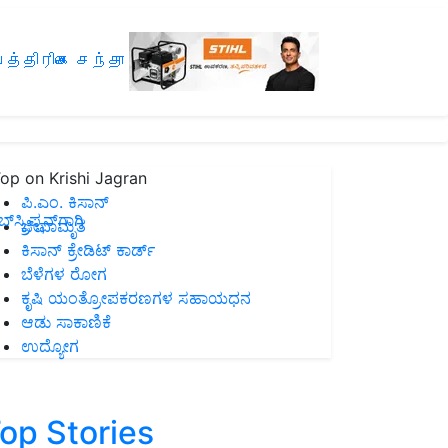
த்திரிகை சந்தா
op on Krishi Jagran
ಪಿ.ಎಂ. ಕಿಸಾನ್
ಸ್ಕ್ರಿಪ್ಷನ್‌ಗಾಗಿ
ಜೀವಾಮೃತ
ಕಿಸಾನ್ ಕ್ರೇಡಿಟ್ ಕಾರ್ಡ್
ಬೆಳೆಗಳ ರೋಗ
ಕೃಷಿ ಯಂತ್ರೋಪಕರಣಗಳ ಸಹಾಯಧನ
ಆಡು ಸಾಕಾಣಿಕೆ
ಉದ್ಯೋಗ
op Stories