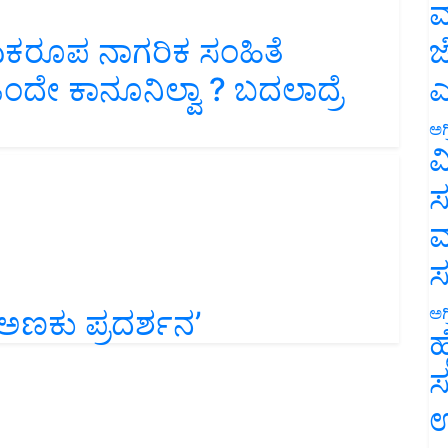
ಮ
ಜ
ಏಕರೂಪ ನಾಗರಿಕ ಸಂಹಿತೆ
ಎ
ಂದೇ ಕಾನೂನಿಲ್ವಾ ? ಬದಲಾದ್ರೆ
ಅಗ
ವ
ಸ
ಮ
ಅಗ
ಣಕು ಪ್ರದರ್ಶನ’
ಹ
ಸ
ಉ