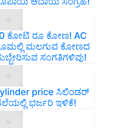
ೂಪಾಯಿ ಆದಾಯ ಸಂಗ್ರಹ!
0 ಕೋಟಿ ರೂ ಕೋಣ! AC
ೂಮಲ್ಲಿ ಮಲಗುವ ಕೋಣದ
ುಬ್ಬೇರಿಸುವ ಸಂಗತಿಗಳಿವು!
ylinder price ಸಿಲಿಂಡರ್‌
ೆಲೆಯಲ್ಲಿ ಭರ್ಜರಿ ಇಳಿಕೆ!