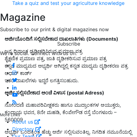
Take a quiz and test your agriculture knowledge
Magazine
Subscribe to our print & digital magazines now
ಅರ್ಜಿಯೊಂದಿಗೆ ಸಲ್ಲಿಸಬೇಕಾದ ದಾಖಲಾತಿಗಳು (Documents)
Subscribe
ಜನ್ಮ ದಿನಾಂಕ ದೃಢೀಕರಿಸಿರುವ ಪ್ರಮಾಣ ಪತ್ರ
We're social. Connect with us on:
ಶೈಕ್ಷಣಿಕ ಪ್ರಮಾಣ ಪತ್ರ, ಜಾತಿ ದೃಢೀಕರಿಸುವ ಪ್ರಮಾಣ ಪತ್ರ
ಕನ್ನಡ ಮಾಧ್ಯಮದ ಅಭ್ಯರ್ಥಿ ಆಗಿದ್ದಲ್ಲಿ ಕನ್ನಡ ಮಾಧ್ಯಮ ದೃಢೀಕರಣ ಪತ್ರ
ಆಧಾರ್ ಕಾರ್ಡ್
ಇತರೆ ದಾಖಲೆಗಳು ಇದ್ದರೆ ಲಗತ್ತಿಸಬಹುದು.
ಅರ್ಜಿ ಸಲ್ಲಿಸಬೇಕಾದ ಅಂಚೆ ವಿಳಾಸ (postal Adress)
ನೋಂದಣಿ ಮಹಾಪರಿವೀಕ್ಷಕರು ಹಾಗೂ ಮುದ್ರಾಂಕಗಳ ಆಯುಕ್ತರು,
ಕಂದಾಯ ಭವನ, 8ನೇ ಮಹಡಿ, ಕೆಂಪೇಗೌಡ ರಸ್ತೆ ಬೆಂಗಳೂರು –
More Links
560009
About us
Directory
ಅಭ್ಯರ್ಥಿ ಒಂದಕ್ಕಿಂತ ಹೆಚ್ಚು ಅರ್ಜಿ ಸಲ್ಲಿಸುವಂತಿಲ್ಲ. ನಿಗದಿತ ನಮೂನೆಯಲ್ಲಿ
Our Team