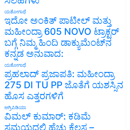
ಸಲಹೆಗಳು
ಯಶೋಗಾಥೆ
ಇದೋ ಅಂಕಿತ್ ಪಾಟೀಲ್ ಮತ್ತು
ಮಹೀಂದ್ರಾ 605 NOVO ಟ್ರಾಕ್ಟರ್
ಬಗ್ಗೆ ನಿಮ್ಮ ಹಿಂದಿ ಡಾಕ್ಯುಮೆಂಟ್‌ನ
ಕನ್ನಡ ಅನುವಾದ:
ಯಶೋಗಾಥೆ
ಪ್ರಹಲಾದ್ ಪ್ರಜಾಪತಿ: ಮಹೀಂದ್ರಾ
275 DI TU PP ಜೊತೆಗೆ ಯಶಸ್ಸಿನ
ಹೊಸ ಎತ್ತರಗಳಿಗೆ
ಅಗ್ರಿಪಿಡಿಯಾ
ವಿಮಲ್ ಕುಮಾರ್: ಕಡಿಮೆ
ಸಮಯದಲ್ಲಿ ಹೆಚ್ಚು ಕೆಲಸ –