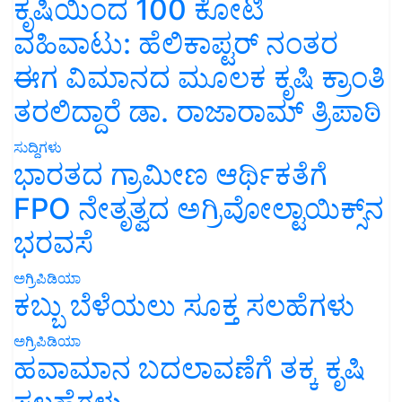
ಕೃಷಿಯಿಂದ 100 ಕೋಟಿ
ವಹಿವಾಟು: ಹೆಲಿಕಾಪ್ಟರ್ ನಂತರ
ಈಗ ವಿಮಾನದ ಮೂಲಕ ಕೃಷಿ ಕ್ರಾಂತಿ
ತರಲಿದ್ದಾರೆ ಡಾ. ರಾಜಾರಾಮ್ ತ್ರಿಪಾಠಿ
ಸುದ್ದಿಗಳು
ಭಾರತದ ಗ್ರಾಮೀಣ ಆರ್ಥಿಕತೆಗೆ
FPO ನೇತೃತ್ವದ ಅಗ್ರಿವೋಲ್ಟಾಯಿಕ್ಸ್‌ನ
ಭರವಸೆ
ಅಗ್ರಿಪಿಡಿಯಾ
ಕಬ್ಬು ಬೆಳೆಯಲು ಸೂಕ್ತ ಸಲಹೆಗಳು
ಅಗ್ರಿಪಿಡಿಯಾ
ಹವಾಮಾನ ಬದಲಾವಣೆಗೆ ತಕ್ಕ ಕೃಷಿ