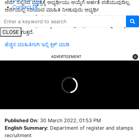
ಅರ್ಜಿ ಸಲ್ಲಿಸಿದ ಮಾತ್ರಕ್ಕೆ ಅಭ್ಯರ್ಥಿಯು ಆಯ್ಕೆಗೆ ಅರ್ಹತೆ ಪಡೆಯುವುದಿಲ್ಲ.
Contact
ಅರ್ಜಿಯಲ್ಲಿ ಸರಿಯಾದ ಮಾಹಿತಿ ನೀಡುವುದು ಅಭ್ಯರ್ಥಿ
ಜವಾಬ್ದಾರಿಯಾಗಿದೆ. ಸಂಪೂರ್ಣ ಮಾಹಿತಿ ನೀಡದ, ತಪ್ಪು ಮಾಹಿತಿ ನೀಡಿದ,
ಅಭ್ಯರ್ಥಿ ಸಹಿ ಇಲ್ಲದ, ಅಭ್ಯರ್ಥಿ ಭಾವಚಿತ್ರ ಇಲ್ಲದ ಅರ್ಜಿಗಳನ್ನು ತಿರಸ್ಕಾರ
CLOSE
ಮಾಡಲಾಗುತ್ತದೆ.
ಹೆಚ್ಚಿನ ಮಾಹಿತಿಗಾಗಿ ಇಲ್ಲಿ ಕ್ಲಿಕ್‌ ಮಾಡಿ
ADVERTISEMENT
Published On:
30 March 2022, 01:53 PM
English Summary:
Department of register and stamps
recruitment