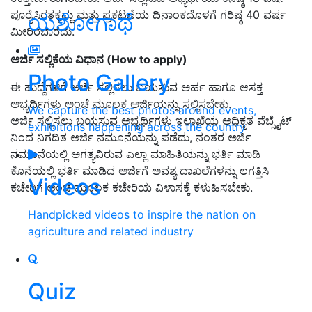
ಪೂರೈಸಿರತಕ್ಕದ್ದು ಮತ್ತು ಪ್ರಕಟಣೆಯ ದಿನಾಂಕದೊಳಗೆ ಗರಿಷ್ಠ 40 ವರ್ಷ
ಯಶೋಗಾಥೆ
ಮೀರಿರಬಾರದು.
ಅರ್ಜಿ ಸಲ್ಲಿಕೆಯ ವಿಧಾನ (How to apply)
Photo Gallery
ಈ ಹುದ್ದೆಗಳಿಗೆ ಅರ್ಜಿ ಸಲ್ಲಿಸಲು ಬಯಸುವ ಅರ್ಹ ಹಾಗೂ ಆಸಕ್ತ
ಅಭ್ಯರ್ಥಿಗಳು ಅಂಚೆ ಮೂಲಕ ಅರ್ಜಿಯನ್ನು ಸಲ್ಲಿಸಬೇಕು.
We capture the best photos around events,
ಅರ್ಜಿ ಸಲ್ಲಿಸಲು ಬಯಸುವ ಅಭ್ಯರ್ಥಿಗಳು ಇಲಾಖೆಯ ಅಧಿಕೃತ ವೆಬ್ಸೈಟ್
exhibitions happening across the country
ನಿಂದ ನಿಗದಿತ ಅರ್ಜಿ ನಮೂನೆಯನ್ನು ಪಡೆದು, ನಂತರ ಅರ್ಜಿ
ನಮೂನೆಯಲ್ಲಿ ಅಗತ್ಯವಿರುವ ಎಲ್ಲಾ ಮಾಹಿತಿಯನ್ನು ಭರ್ತಿ ಮಾಡಿ
ಕೊನೆಯಲ್ಲಿ ಭರ್ತಿ ಮಾಡಿದ ಅರ್ಜಿಗೆ ಅವಶ್ಯ ದಾಖಲೆಗಳನ್ನು ಲಗತ್ತಿಸಿ
Videos
ಕಚೇರಿಗೆ ಅಂಚೆ ಮೂಲಕ ಕಚೇರಿಯ ವಿಳಾಸಕ್ಕೆ ಕಳುಹಿಸಬೇಕು.
Handpicked videos to inspire the nation on
agriculture and related industry
Quiz