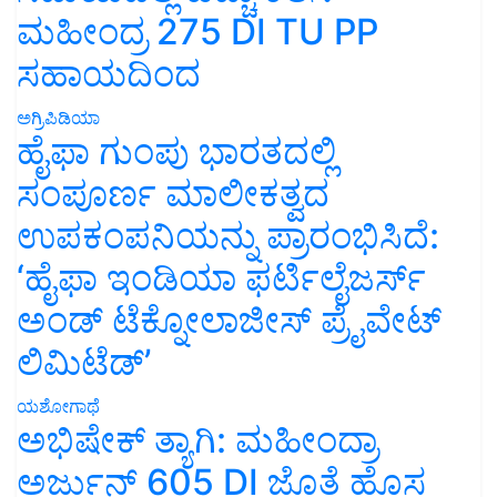
ಮಹೀಂದ್ರ 275 DI TU PP
ಸಹಾಯದಿಂದ
ಅಗ್ರಿಪಿಡಿಯಾ
ಹೈಫಾ ಗುಂಪು ಭಾರತದಲ್ಲಿ
ಸಂಪೂರ್ಣ ಮಾಲೀಕತ್ವದ
ಉಪಕಂಪನಿಯನ್ನು ಪ್ರಾರಂಭಿಸಿದೆ:
‘ಹೈಫಾ ಇಂಡಿಯಾ ಫರ್ಟಿಲೈಜರ್ಸ್
ಅಂಡ್ ಟೆಕ್ನೋಲಾಜೀಸ್ ಪ್ರೈವೇಟ್
ಲಿಮಿಟೆಡ್’
ಯಶೋಗಾಥೆ
ಅಭಿಷೇಕ್ ತ್ಯಾಗಿ: ಮಹೀಂದ್ರಾ
ಅರ್ಜುನ್ 605 DI ಜೊತೆ ಹೊಸ