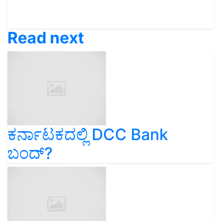
Read next
ಕರ್ನಾಟಕದಲ್ಲಿ DCC Bank
ಬಂದ್?