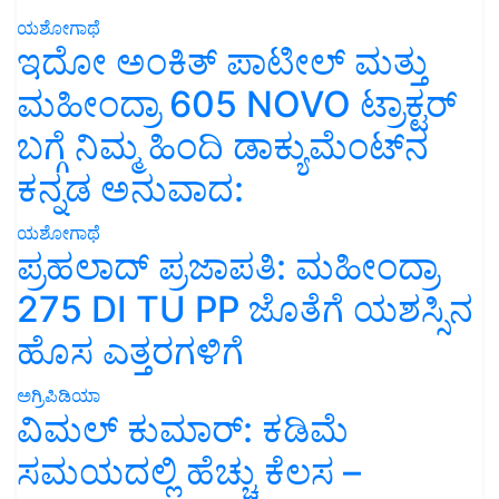
ಯಶೋಗಾಥೆ
ಇದೋ ಅಂಕಿತ್ ಪಾಟೀಲ್ ಮತ್ತು
ಮಹೀಂದ್ರಾ 605 NOVO ಟ್ರಾಕ್ಟರ್
ಬಗ್ಗೆ ನಿಮ್ಮ ಹಿಂದಿ ಡಾಕ್ಯುಮೆಂಟ್‌ನ
ಕನ್ನಡ ಅನುವಾದ:
ಯಶೋಗಾಥೆ
ಪ್ರಹಲಾದ್ ಪ್ರಜಾಪತಿ: ಮಹೀಂದ್ರಾ
275 DI TU PP ಜೊತೆಗೆ ಯಶಸ್ಸಿನ
ಹೊಸ ಎತ್ತರಗಳಿಗೆ
ಅಗ್ರಿಪಿಡಿಯಾ
ವಿಮಲ್ ಕುಮಾರ್: ಕಡಿಮೆ
ಸಮಯದಲ್ಲಿ ಹೆಚ್ಚು ಕೆಲಸ –