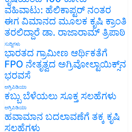
ವಹಿವಾಟು: ಹೆಲಿಕಾಪ್ಟರ್ ನಂತರ
ಈಗ ವಿಮಾನದ ಮೂಲಕ ಕೃಷಿ ಕ್ರಾಂತಿ
ತರಲಿದ್ದಾರೆ ಡಾ. ರಾಜಾರಾಮ್ ತ್ರಿಪಾಠಿ
ಸುದ್ದಿಗಳು
ಭಾರತದ ಗ್ರಾಮೀಣ ಆರ್ಥಿಕತೆಗೆ
FPO ನೇತೃತ್ವದ ಅಗ್ರಿವೋಲ್ಟಾಯಿಕ್ಸ್‌ನ
ಭರವಸೆ
ಅಗ್ರಿಪಿಡಿಯಾ
ಕಬ್ಬು ಬೆಳೆಯಲು ಸೂಕ್ತ ಸಲಹೆಗಳು
ಅಗ್ರಿಪಿಡಿಯಾ
ಹವಾಮಾನ ಬದಲಾವಣೆಗೆ ತಕ್ಕ ಕೃಷಿ
ಸಲಹೆಗಳು