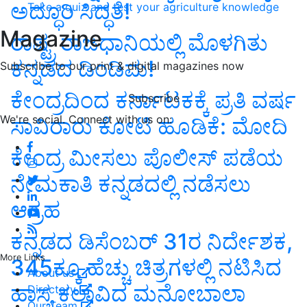
ಅದ್ಧೂರಿ ಸಿದ್ಧತೆ!
Take a quiz and test your agriculture knowledge
Magazine
ರಾಷ್ಟ್ರ ರಾಜಧಾನಿಯಲ್ಲಿ ಮೊಳಗಿತು
ಕನ್ನಡದ ಡಿಂಡಿಮ!
Subscribe to our print & digital magazines now
ಕೇಂದ್ರದಿಂದ ಕರ್ನಾಟಕಕ್ಕೆ ಪ್ರತಿ ವರ್ಷ
Subscribe
We're social. Connect with us on:
ಸಾವಿರಾರು ಕೋಟಿ ಹೂಡಿಕೆ: ಮೋದಿ
ಕೇಂದ್ರ ಮೀಸಲು ಪೊಲೀಸ್‌ ಪಡೆಯ
ನೇಮಕಾತಿ ಕನ್ನಡದಲ್ಲಿ ನಡೆಸಲು
ಆಗ್ರಹ
ಕನ್ನಡದ ಡಿಸೆಂಬರ್‌ 31ರ ನಿರ್ದೇಶಕ,
More Links
345ಕ್ಕೂ ಹೆಚ್ಚು ಚಿತ್ರಗಳಲ್ಲಿ ನಟಿಸಿದ
About us
ಹಾಸ್ಯ ಕಲಾವಿದ ಮನೋಬಾಲಾ
Directory
Our Team