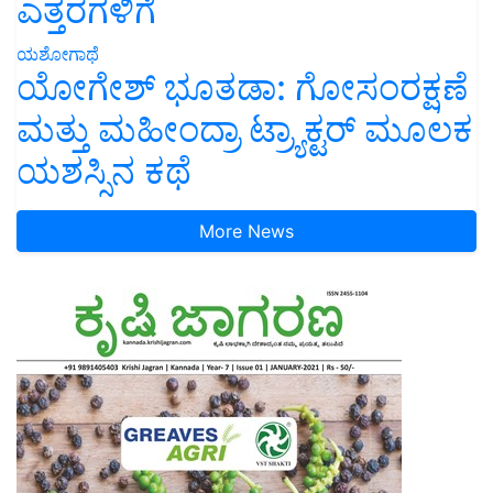
ಎತ್ತರಗಳಿಗೆ
ಯಶೋಗಾಥೆ
ಯೋಗೇಶ್ ಭೂತಡಾ: ಗೋಸಂರಕ್ಷಣೆ
ಮತ್ತು ಮಹೀಂದ್ರಾ ಟ್ರ್ಯಾಕ್ಟರ್ ಮೂಲಕ
ಯಶಸ್ಸಿನ ಕಥೆ
More News