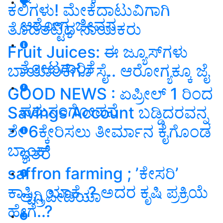
ಕಲಿಗಳು! ಮೇಕೆದಾಟುವಿಗಾಗಿ
ಆರೋಗ್ಯ ಜೀವನ
ತೊಡೆತಟ್ಟಿದ ನಾಯಕರು
Fruit Juices: ಈ ಜ್ಯೂಸ್‌ಗಳು
ತೋಟಗಾರಿಕೆ
ಬಾಯಾರಿಕೆಗೂ ಸೈ.. ಆರೋಗ್ಯಕ್ಕೂ ಜೈ
GOOD NEWS : ಏಪ್ರೀಲ್ 1 ರಿಂದ
ಪಶುಸಂಗೋಪನೆ
Savings Account ಬಡ್ಡಿದರವನ್ನ
ಶೇ 6ಕ್ಕೇರಿಸಲು ತೀರ್ಮಾನ ಕೈಗೊಂಡ
ಬ್ಯಾಂಕ್
ಇತರೆ
saffron farming ; ʼಕೇಸರಿʼ
ಕಾಸ್ಟ್ಲಿ ಯಾಕೆ..? ಅದರ ಕೃಷಿ ಪ್ರಕ್ರಿಯೆ
ಅಗ್ರಿಪೀಡಿಯಾ
ಹೇಗೆ..?