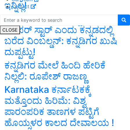
ಇನ್ನಿಲ್ಲ!
Contact
Kannada “ಬೋಪಣ್ಣ” ಭಾರತದ
ಸೂಪರ್‌ ಸ್ಟಾರ್‌ ಎಂದು ಕನ್ನಡದಲ್ಲಿ
CLOSE
ಬರೆದ ವಿಂಬಲ್ಡನ್‌: ಕನ್ನಡಿಗರ ಖುಷಿ
ದುಪ್ಪಟ್ಟು!
ಕನ್ನಡಿಗರ ಮೇಲೆ ಹಿಂದಿ ಹೇರಿಕೆ
ನಿಲ್ಲಲಿ: ರೂಪೇಶ್ ರಾಜಣ್ಣ
Karnataka ಕರ್ನಾಟಕಕ್ಕೆ
ಮತ್ತೊಂದು ಹಿರಿಮೆ: ವಿಶ್ವ
ಪಾರಂಪರಿಕ ತಾಣಗಳ ಪಟ್ಟಿಗೆ
ಹೊಯ್ಸಳರ ಕಾಲದ ದೇವಾಲಯ !