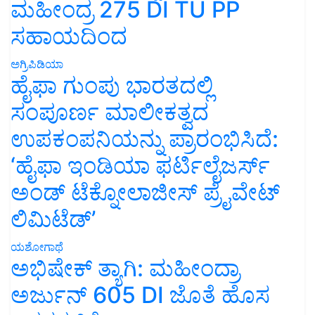
ಮಹೀಂದ್ರ 275 DI TU PP
ಸಹಾಯದಿಂದ
ಅಗ್ರಿಪಿಡಿಯಾ
ಹೈಫಾ ಗುಂಪು ಭಾರತದಲ್ಲಿ
ಸಂಪೂರ್ಣ ಮಾಲೀಕತ್ವದ
ಉಪಕಂಪನಿಯನ್ನು ಪ್ರಾರಂಭಿಸಿದೆ:
‘ಹೈಫಾ ಇಂಡಿಯಾ ಫರ್ಟಿಲೈಜರ್ಸ್
ಅಂಡ್ ಟೆಕ್ನೋಲಾಜೀಸ್ ಪ್ರೈವೇಟ್
ಲಿಮಿಟೆಡ್’
ಯಶೋಗಾಥೆ
ಅಭಿಷೇಕ್ ತ್ಯಾಗಿ: ಮಹೀಂದ್ರಾ
ಅರ್ಜುನ್ 605 DI ಜೊತೆ ಹೊಸ