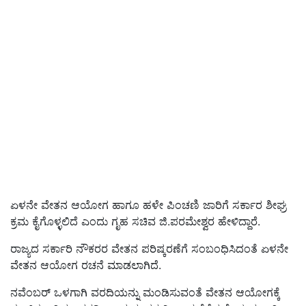
ಏಳನೇ ವೇತನ ಆಯೋಗ ಹಾಗೂ ಹಳೇ ಪಿಂಚಣಿ ಜಾರಿಗೆ ಸರ್ಕಾರ ಶೀಘ್ರ
ಕ್ರಮ ಕೈಗೊಳ್ಳಲಿದೆ ಎಂದು ಗೃಹ ಸಚಿವ
ಜಿ.ಪರಮೇಶ್ವರ
ಹೇಳಿದ್ದಾರೆ.
ರಾಜ್ಯದ ಸರ್ಕಾರಿ ನೌಕರರ ವೇತನ ಪರಿಷ್ಕರಣೆಗೆ ಸಂಬಂಧಿಸಿದಂತೆ ಏಳನೇ
ವೇತನ ಆಯೋಗ ರಚನೆ ಮಾಡಲಾಗಿದೆ.
ನವೆಂಬರ್‌ ಒಳಗಾಗಿ ವರದಿಯನ್ನು ಮಂಡಿಸುವಂತೆ ವೇತನ ಆಯೋಗಕ್ಕೆ