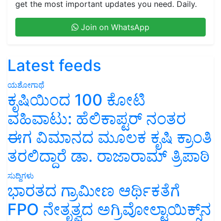
get the most important updates you need. Daily.
Join on WhatsApp
Latest feeds
ಯಶೋಗಾಥೆ
ಕೃಷಿಯಿಂದ 100 ಕೋಟಿ
ವಹಿವಾಟು: ಹೆಲಿಕಾಪ್ಟರ್ ನಂತರ
ಈಗ ವಿಮಾನದ ಮೂಲಕ ಕೃಷಿ ಕ್ರಾಂತಿ
ತರಲಿದ್ದಾರೆ ಡಾ. ರಾಜಾರಾಮ್ ತ್ರಿಪಾಠಿ
ಸುದ್ದಿಗಳು
ಭಾರತದ ಗ್ರಾಮೀಣ ಆರ್ಥಿಕತೆಗೆ
FPO ನೇತೃತ್ವದ ಅಗ್ರಿವೋಲ್ಟಾಯಿಕ್ಸ್‌ನ