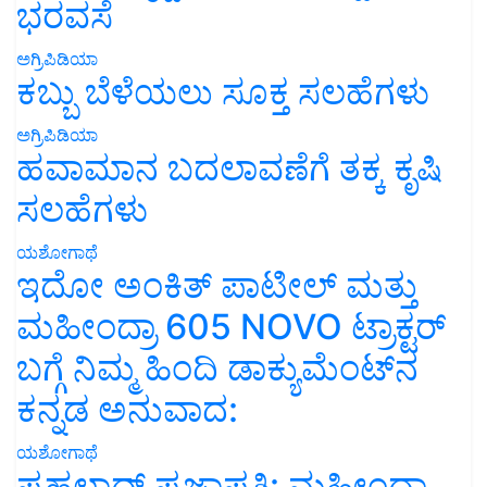
ಭರವಸೆ
ಅಗ್ರಿಪಿಡಿಯಾ
ಕಬ್ಬು ಬೆಳೆಯಲು ಸೂಕ್ತ ಸಲಹೆಗಳು
ಅಗ್ರಿಪಿಡಿಯಾ
ಹವಾಮಾನ ಬದಲಾವಣೆಗೆ ತಕ್ಕ ಕೃಷಿ
ಸಲಹೆಗಳು
ಯಶೋಗಾಥೆ
ಇದೋ ಅಂಕಿತ್ ಪಾಟೀಲ್ ಮತ್ತು
ಮಹೀಂದ್ರಾ 605 NOVO ಟ್ರಾಕ್ಟರ್
ಬಗ್ಗೆ ನಿಮ್ಮ ಹಿಂದಿ ಡಾಕ್ಯುಮೆಂಟ್‌ನ
ಕನ್ನಡ ಅನುವಾದ:
ಯಶೋಗಾಥೆ
ಪ್ರಹಲಾದ್ ಪ್ರಜಾಪತಿ: ಮಹೀಂದ್ರಾ