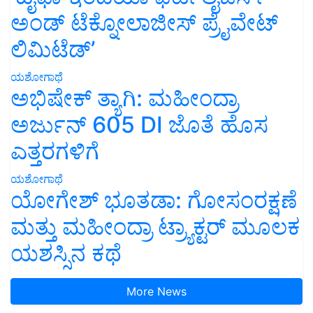
ಅಂಡ್ ಟೆಕ್ನೋಲಾಜೀಸ್ ಪ್ರೈವೇಟ್
ಲಿಮಿಟೆಡ್’
ಯಶೋಗಾಥೆ
ಅಭಿಷೇಕ್ ತ್ಯಾಗಿ: ಮಹೀಂದ್ರಾ
ಅರ್ಜುನ್ 605 DI ಜೊತೆ ಹೊಸ
ಎತ್ತರಗಳಿಗೆ
ಯಶೋಗಾಥೆ
ಯೋಗೇಶ್ ಭೂತಡಾ: ಗೋಸಂರಕ್ಷಣೆ
ಮತ್ತು ಮಹೀಂದ್ರಾ ಟ್ರ್ಯಾಕ್ಟರ್ ಮೂಲಕ
ಯಶಸ್ಸಿನ ಕಥೆ
More News