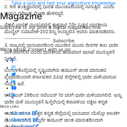
Take a quiz and test your agriculture knowledge
2. 6
ಜಿ ತಂತ್ರಜ್ಞಾನದಲ್ಲಿ ಭಾರತ ಮುಂಚೂಣಿ
ಯಲ್ಲಿ ಸಾಗುತ್ತಿದೆ
ಎಂದು
Magazine
ಪ್ರಧಾನಿ ನರೇಂದ್ರ ಮೋದಿ ಹೇಳಿದ್ದಾರೆ.
ದೆಹಲಿ ಭಾರತ್ ಮಂಟಪದ
ಲ್ಲಿ ಶುಕ್ರವಾರ 7
ನೇ ಸುತ್ತಿನ ಭಾರತೀಯ
Subscribe to our print & digital magazines now
ಮೊಬೈಲ್ ಸಮಾವೇಶ-
2023
ನ್ನು ಉದ್ಘಾಟಿಸಿ ಅವರು ಮಾತನಾಡಿದರು.
-----------------------
Subscribe
3. ರಾಜ್ಯದಲ್ಲಿ ಭಾನುವಾರದಿಂದ ಮುಂದಿನ ಮೂರು ದಿನಗಳ ಕಾಲ ಭಾರೀ
We're social. Connect with us on:
ಮಳೆಯಾಗಲಿದೆ ಎಂದು ಭಾರತೀಯ ಹವಾಮಾನ ಇಲಾಖೆ ಮುನ್ಸೂಚನೆ
ನೀಡಿದೆ.
ಬಂಗಾಳಕೊಲ್ಲಿಯಲ್ಲಿ ಸೃಷ್ಟಿಯಾಗಿರು ಹಮೂನ್‌ ಚಂಡ ಮಾರುತದ
ಪ್ರಭಾವದಿಂದಾಗಿ ಕರ್ನಾಟಕದ ವಿವಿಧ ಜಿಲ್ಲೆಗಳಲ್ಲಿ ಭಾರೀ ಮಳೆಯಾಗುವ
ಸಾಧ್ಯತೆ ಇದೆ.
ಅಕ್ಟೋಬರ್‌ 29ರಿಂದ ನವೆಂಬರ್‌ 1ರ ವರಗೆ ಭಾರೀ ಮಳೆಯಾಗಲಿದೆ. ಇನ್ನು
ಭಾರೀ ಮಳೆ ಮುನ್ಸೂಚನೆ ಹಿನ್ನೆಲೆಯಲ್ಲಿ ಕರಾವಳಿಯ ದಕ್ಷಿಣ ಕನ್ನಡ
More Links
About us
ಉಡುಪಿ ಹಾಗೂ ಉತ್ತರ ಕನ್ನಡ ಜಿಲ್ಲೆಯಲ್ಲಿ ಭಾನುವಾರ ಯೆಲ್ಲೋ ಅಲರ್ಟ್‌
Directory
ಘೋಷಿಸಲಾಗಿದೆ. ಅಲ್ಲದೇ ಹಮೂನ್‌ ಚಂಡ ಮಾರುತದಿಂದಾಗಿ
Our Team
ಬೆಂಗಳೂರು ನಗರ....