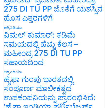
275 DI TU PP ಜೊತೆಗೆ ಯಶಸ್ಸಿನ
ಹೊಸ ಎತ್ತರಗಳಿಗೆ
ಅಗ್ರಿಪಿಡಿಯಾ
ವಿಮಲ್ ಕುಮಾರ್: ಕಡಿಮೆ
ಸಮಯದಲ್ಲಿ ಹೆಚ್ಚು ಕೆಲಸ –
ಮಹೀಂದ್ರ 275 DI TU PP
ಸಹಾಯದಿಂದ
ಅಗ್ರಿಪಿಡಿಯಾ
ಹೈಫಾ ಗುಂಪು ಭಾರತದಲ್ಲಿ
ಸಂಪೂರ್ಣ ಮಾಲೀಕತ್ವದ
ಉಪಕಂಪನಿಯನ್ನು ಪ್ರಾರಂಭಿಸಿದೆ:
‘ಹೈಫಾ ಇಂಡಿಯಾ ಫರ್ಟಿಲೈಜರ್ಸ್