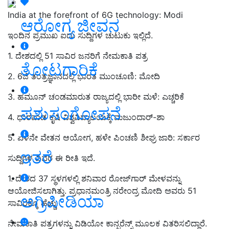
India at the forefront of 6G technology: Modi
ಆರೋಗ್ಯ ಜೀವನ
ಇಂದಿನ ಪ್ರಮುಖ ಐದು ಸುದ್ದಿಗಳ ಚುಟುಕು ಇಲ್ಲಿದೆ.
1. ದೇಶದಲ್ಲಿ 51 ಸಾವಿರ ಜನರಿಗೆ ನೇಮಕಾತಿ ಪತ್ರ
ತೋಟಗಾರಿಕೆ
2. 6
ಜಿ ತಂತ್ರಜ್ಞಾನದಲ್ಲಿ ಭಾರತ ಮುಂಚೂಣಿ
: ಮೋದಿ
3. ಹಮೂನ್‌ ಚಂಡಮಾರುತ ರಾಜ್ಯದಲ್ಲಿ ಭಾರೀ ಮಳೆ: ಎಚ್ಚರಿಕೆ
ಪಶುಸಂಗೋಪನೆ
4.
ಧಾರವಾಡ ಕೃಷಿ ವಿಶ್ವವಿದ್ಯಾಲಯ
ಕ್ಕೆ
ಮಜುಂದಾರ್-ಶಾ
5. ಏಳನೇ ವೇತನ ಆಯೋಗ, ಹಳೇ ಪಿಂಚಣಿ ಶೀಘ್ರ ಜಾರಿ: ಸರ್ಕಾರ
ಇತರೆ
ಸುದ್ದಿಗಳ ವಿವರ ಈ ರೀತಿ ಇದೆ.
1.
ದೇ
ಶದ 37 ಸ್ಥಳಗಳಲ್ಲಿ ಶನಿವಾರ
ರೋಜ್‌ಗಾರ್ ಮೇಳ
ವನ್ನು
ಆಯೋಜಿಸಲಾಗಿತ್ತು.
ಪ್ರಧಾನಮಂತ್ರಿ ನರೇಂದ್ರ ಮೋದಿ ಅವರು
51
ಅಗ್ರಿಪೀಡಿಯಾ
ಸಾವಿರಕ್ಕೂ ಹೆಚ್ಚು
ನೇಮಕಾತಿ ಪತ್ರಗಳನ್ನು ವಿಡಿಯೋ ಕಾನ್ಫರೆನ್ಸ್ ಮೂಲಕ ವಿತರಿಸ
ಲಿದ್ದಾರೆ.