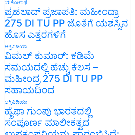
ಯಶೋಗಾಥೆ
ಪ್ರಹಲಾದ್ ಪ್ರಜಾಪತಿ: ಮಹೀಂದ್ರಾ
275 DI TU PP ಜೊತೆಗೆ ಯಶಸ್ಸಿನ
ಹೊಸ ಎತ್ತರಗಳಿಗೆ
ಅಗ್ರಿಪಿಡಿಯಾ
ವಿಮಲ್ ಕುಮಾರ್: ಕಡಿಮೆ
ಸಮಯದಲ್ಲಿ ಹೆಚ್ಚು ಕೆಲಸ –
ಮಹೀಂದ್ರ 275 DI TU PP
ಸಹಾಯದಿಂದ
ಅಗ್ರಿಪಿಡಿಯಾ
ಹೈಫಾ ಗುಂಪು ಭಾರತದಲ್ಲಿ
ಸಂಪೂರ್ಣ ಮಾಲೀಕತ್ವದ
ಉಪಕಂಪನಿಯನ್ನು ಪ್ರಾರಂಭಿಸಿದೆ: