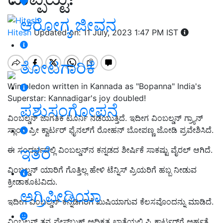
ಆರೋಗ್ಯ ಜೀವನ
Hitesh
Updated on: 11 July, 2023 1:47 PM IST
ತೋಟಗಾರಿಕೆ
Wimbledon written in Kannada as "Bopanna" India's
Superstar: Kannadigar's joy doubled!
ಪಶುಸಂಗೋಪನೆ
ವಿಂಬಲ್ಡನ್‌ ಜಾಗತಿಕ ಟೂರ್ನಿ ನಡೆಯುತ್ತಿದೆ. ಇದೀಗ ವಿಂಬಲ್ಡನ್ ಗ್ರ್ಯಾನ್‌
ಸ್ಲಾಂನ ಪ್ರೀ ಕ್ವಾರ್ಟರ್ ಫೈನಲ್‌ಗೆ ರೋಹನ್ ಬೋಪಣ್ಣ ಜೋಡಿ ಪ್ರವೇಶಿಸಿದೆ.
ಇತರೆ
ಈ ಸಂದರ್ಭದಲ್ಲಿ ವಿಂಬಲ್ಡನ್‌ನ ಕನ್ನಡದ ಶೀರ್ಷಿಕೆ ಸಾಕಷ್ಟು ವೈರಲ್‌ ಆಗಿದೆ.
ವಿಂಬಲ್ಡನ್‌ ಯಾರಿಗೆ ಗೊತ್ತಿಲ್ಲ ಹೇಳಿ ಟೆನ್ನಿಸ್‌ ಪ್ರಿಯರಿಗೆ ಹಬ್ಬ ನೀಡುವ
ಕ್ರೀಡಾಕೂಟವಿದು.
ಅಗ್ರಿಪೀಡಿಯಾ
ಇದೀಗ ವಿಂಬಲ್ಡನ್‌ ಕನ್ನಡಿಗರಿಗೆ ಖುಷಿಯಾಗುವ ಕೆಲಸವೊಂದನ್ನು ಮಾಡಿದೆ.
ವಿಂಬಲ್ಡನ್‌ ತನ್ನ ಫೇಸ್‌ಬುಕ್‌ ಅಧಿಕೃತ ಖಾತೆಯಲ್ಲಿ
ಪ್ರಿ ಕ್ವಾರ್ಟರ್‌
ಗೆ ಅರ್ಹತೆ