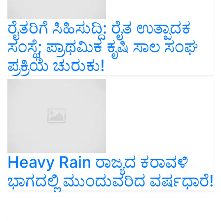
ರೈತರಿಗೆ ಸಿಹಿಸುದ್ದಿ: ರೈತ ಉತ್ಪಾದಕ
ಸಂಸ್ಥೆ; ಪ್ರಾಥಮಿಕ ಕೃಷಿ ಸಾಲ ಸಂಘ
ಪ್ರಕ್ರಿಯೆ ಚುರುಕು!
Heavy Rain ರಾಜ್ಯದ ಕರಾವಳಿ
ಭಾಗದಲ್ಲಿ ಮುಂದುವರಿದ ವರ್ಷಧಾರೆ!