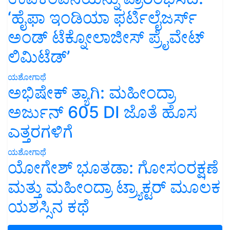
‘ಹೈಫಾ ಇಂಡಿಯಾ ಫರ್ಟಿಲೈಜರ್ಸ್
ಅಂಡ್ ಟೆಕ್ನೋಲಾಜೀಸ್ ಪ್ರೈವೇಟ್
ಲಿಮಿಟೆಡ್’
ಯಶೋಗಾಥೆ
ಅಭಿಷೇಕ್ ತ್ಯಾಗಿ: ಮಹೀಂದ್ರಾ
ಅರ್ಜುನ್ 605 DI ಜೊತೆ ಹೊಸ
ಎತ್ತರಗಳಿಗೆ
ಯಶೋಗಾಥೆ
ಯೋಗೇಶ್ ಭೂತಡಾ: ಗೋಸಂರಕ್ಷಣೆ
ಮತ್ತು ಮಹೀಂದ್ರಾ ಟ್ರ್ಯಾಕ್ಟರ್ ಮೂಲಕ
ಯಶಸ್ಸಿನ ಕಥೆ