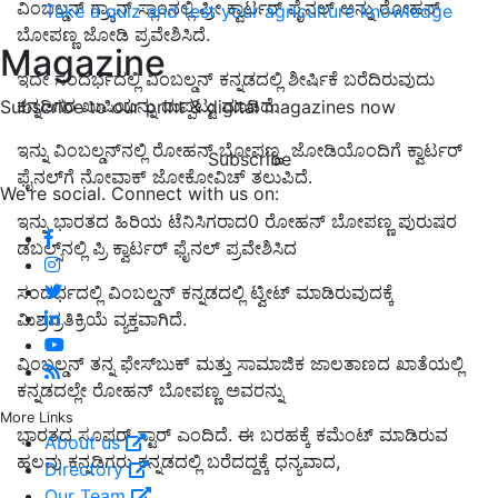
ವಿಂಬಲ್ಡನ್ ಗ್ರ್ಯಾನ್‌ ಸ್ಲಾಂನಲ್ಲಿ ಪ್ರೀ ಕ್ವಾರ್ಟರ್ ಫೈನಲ್ ಅನ್ನು
ರೋಹನ್
Take a quiz and test your agriculture knowledge
ಬೋಪಣ್ಣ ಜೋಡಿ ಪ್ರವೇಶಿಸಿ
ದೆ.
Magazine
ಇದೇ ಸಂದರ್ಭದಲ್ಲಿ ವಿಂಬಲ್ಡನ್‌ ಕನ್ನಡದಲ್ಲಿ ಶೀರ್ಷಿಕೆ ಬರೆದಿರುವುದು
ಕನ್ನಡಿಗರ ಖುಷಿಯನ್ನು ದುಪ್ಪಟ್ಟು ಮಾಡಿದೆ.
Subscribe to our print & digital magazines now
ಇನ್ನು ವಿಂಬಲ್ಡನ್‌ನಲ್ಲಿ
ರೋಹನ್ ಬೋಪಣ್ಣ
ಜೋಡಿಯೊಂದಿಗೆ
ಕ್ವಾರ್ಟರ್
Subscribe
ಫೈನಲ್‌ಗೆ ನೋವಾಕ್ ಜೋಕೋವಿಚ್
ತಲುಪಿದೆ.
We're social. Connect with us on:
ಇನ್ನು ಭಾರತದ ಹಿರಿಯ ಟೆನಿಸಿಗರಾದ0
ರೋಹನ್‌ ಬೋಪಣ್ಣ ಪುರುಷರ
ಡಬಲ್ಸ್‌ನಲ್ಲಿ ಪ್ರಿ ಕ್ವಾರ್ಟರ್‌ ಫೈನಲ್‌
ಪ್ರವೇಶಿಸಿದ
ಸಂದರ್ಭದಲ್ಲಿ ವಿಂಬಲ್ಡನ್‌ ಕನ್ನಡದಲ್ಲಿ ಟ್ವೀಟ್‌ ಮಾಡಿರುವುದಕ್ಕೆ
ಮಿಶ್ರಪ್ರತಿಕ್ರಿಯೆ ವ್ಯಕ್ತವಾಗಿದೆ.
ವಿಂಬಲ್ಡನ್‌ ತನ್ನ ಫೇಸ್‌ಬುಕ್‌ ಮತ್ತು ಸಾಮಾಜಿಕ ಜಾಲತಾಣದ
ಖಾತೆಯಲ್ಲಿ
ಕನ್ನಡದಲ್ಲೇ ರೋಹನ್ ಬೋಪಣ್ಣ ಅವರನ್ನು
More Links
ಭಾರತದ ಸೂಪರ್ ಸ್ಟಾರ್ ಎಂ
ದಿದೆ. ಈ ಬರಹಕ್ಕೆ ಕಮೆಂಟ್‌ ಮಾಡಿರುವ
About us
ಹಲವು ಕನ್ನಡಿಗರು ಕನ್ನಡದಲ್ಲಿ ಬರೆದದ್ದಕ್ಕೆ ಧನ್ಯವಾದ,
Directory
Our Team