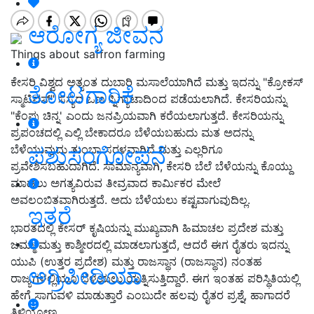
ಆರೋಗ್ಯ ಜೀವನ
Things about saffron farming
ಕೇಸರಿ ವಿಶ್ವದ ಅತ್ಯಂತ ದುಬಾರಿ ಮಸಾಲೆಯಾಗಿದೆ ಮತ್ತು ಇದನ್ನು "ಕ್ರೋಕಸ್
ತೋಟಗಾರಿಕೆ
ಸ್ಮಾಟಿವಸ್" ಸಸ್ಯದ ಒಣ ಸ್ನಿಗ್ಯಾಟಾದಿಂದ ಪಡೆಯಲಾಗಿದೆ. ಕೇಸರಿಯನ್ನು
"ಕೆಂಪು ಚಿನ್ನ' ಎಂದು ಜನಪ್ರಿಯವಾಗಿ ಕರೆಯಲಾಗುತ್ತದೆ. ಕೇಸರಿಯನ್ನು
ಪ್ರಪಂಚದಲ್ಲಿ ಎಲ್ಲಿ ಬೇಕಾದರೂ ಬೆಳೆಯಬಹುದು ಮತ ಅದನ್ನು
ಪಶುಸಂಗೋಪನೆ
ಬೆಳೆಯುವುದು ತುಂಬಾ ಸರಳವಾಗಿದೆ ಮತ್ತು ಎಲ್ಲರಿಗೂ
ಪ್ರವೇಶಿಸಬಹುದಾಗಿದೆ. ಸಾಮಾನ್ಯವಾಗಿ, ಕೇಸರಿ ಬೆಲೆ ಬೆಳೆಯನ್ನು ಕೊಯ್ದು
ಮಾಡಲು ಅಗತ್ಯವಿರುವ ತೀವ್ರವಾದ ಕಾರ್ಮಿಕರ ಮೇಲೆ
ಅವಲಂಬಿತವಾಗಿರುತ್ತದೆ. ಅದು ಬೆಳೆಯಲು ಕಷ್ಟವಾಗುವುದಿಲ್ಲ.
ಇತರೆ
ಭಾರತದಲ್ಲಿ ಕೇಸರ್ ಕೃಷಿಯನ್ನು ಮುಖ್ಯವಾಗಿ ಹಿಮಾಚಲ ಪ್ರದೇಶ ಮತ್ತು
ಜಮ್ಮು ಮತ್ತು ಕಾಶ್ಮೀರದಲ್ಲಿ ಮಾಡಲಾಗುತ್ತದೆ, ಆದರೆ ಈಗ ರೈತರು ಇದನ್ನು
ಯುಪಿ (ಉತ್ತರ ಪ್ರದೇಶ) ಮತ್ತು ರಾಜಸ್ಥಾನ (ರಾಜಸ್ಥಾನ) ನಂತಹ
ಅಗ್ರಿಪೀಡಿಯಾ
ರಾಜ್ಯಗಳಲ್ಲಿಯೂ ಬೆಳೆಯಲು ಯತ್ನಿಸುತ್ತಿದ್ದಾರೆ. ಈಗ ಇಂತಹ ಪರಿಸ್ಥಿತಿಯಲ್ಲಿ
ಹೇಗೆ ಸಾಗುವಳಿ ಮಾಡುತ್ತಾರೆ ಎಂಬುದೇ ಹಲವು ರೈತರ ಪ್ರಶ್ನೆ, ಹಾಗಾದರೆ
ತಿಳಿಯೋಣ.