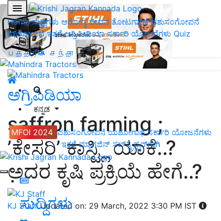
Home
ಸುದ್ದಿಗಳು
ಆರೋಗ್ಯ ಜೀವನ
ತೋಟಗಾರಿಕೆ
ಪಶುಸಂಗೋಪನೆ
ಯಶೋಗಾಥೆ
ಇತರೆ
ಅಗ್ರಿಪೀಡಿಯಾ
ಸರ್ಕಾರಿ ಯೋಜನೆಗಳು
Quiz
பத்திரிகை சந்தா
ಅಗ್ರಿಪಿಡಿಯಾ
ಕನ್ನಡ
saffron farming ;
MFOI 2024
ಪಶುಸಂಗೋಪನೆ
ಯಶೋಗಾಥೆ
ಸರ್ಕಾರಿ ಯೋಜನೆಗಳು
ʼಕೇಸರಿʼ ಕಾಸ್ಟ್ಲಿ ಯಾಕೆ..?
ಇತರೆ
ಮ್ಯಾಗಜಿನ್‌ ಸಬ್‌ಸ್ಕ್ರಿಪ್ಷನ್‌ಗಾಗಿ
ಅದರ ಕೃಷಿ ಪ್ರಕ್ರಿಯೆ ಹೇಗೆ..?
ಸುದ್ದಿಗಳು
KJ Staff
Updated on: 29 March, 2022 3:30 PM IST