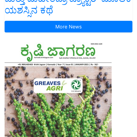
ಯಶಸ್ಸಿನ ಕಥೆ
More News