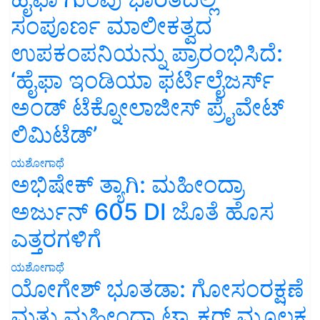
ಸಂಪೂರ್ಣ ಮಾಲೀಕತ್ವದ
ಉಪಕಂಪನಿಯನ್ನು ಪ್ರಾರಂಭಿಸಿದೆ:
‘ಹೈಫಾ ಇಂಡಿಯಾ ಫರ್ಟಿಲೈಜರ್ಸ್
ಅಂಡ್ ಟೆಕ್ನೋಲಾಜೀಸ್ ಪ್ರೈವೇಟ್
ಲಿಮಿಟೆಡ್’
ಯಶೋಗಾಥೆ
ಅಭಿಷೇಕ್ ತ್ಯಾಗಿ: ಮಹೀಂದ್ರಾ
ಅರ್ಜುನ್ 605 DI ಜೊತೆ ಹೊಸ
ಎತ್ತರಗಳಿಗೆ
ಯಶೋಗಾಥೆ
ಯೋಗೇಶ್ ಭೂತಡಾ: ಗೋಸಂರಕ್ಷಣೆ
ಮತ್ತು ಮಹೀಂದ್ರಾ ಟ್ರ್ಯಾಕ್ಟರ್ ಮೂಲಕ