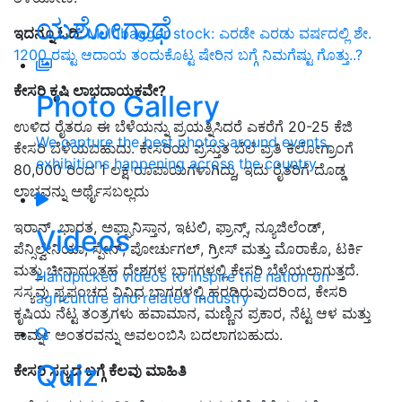
ಯಶೋಗಾಥೆ
ಇದನ್ನೂ ಓದಿ:
Multibagger stock: ಎರಡೇ ಎರಡು ವರ್ಷದಲ್ಲಿ ಶೇ.
1200 ರಷ್ಟು ಆದಾಯ ತಂದುಕೊಟ್ಟ ಷೇರಿನ ಬಗ್ಗೆ ನಿಮಗೆಷ್ಟು ಗೊತ್ತು..?
ಕೇಸರಿ ಕೃಷಿ ಲಾಭದಾಯಕವೇ?
Photo Gallery
ಉಳಿದ ರೈತರೂ ಈ ಬೆಳೆಯನ್ನು ಪ್ರಯತ್ನಿಸಿದರೆ ಎಕರೆಗೆ 20-25 ಕೆಜಿ
We capture the best photos around events,
ಕೇಸರಿ ಬೆಳೆಯಬಹುದು. ಕೇಸರಿಯ ಪ್ರಸ್ತುತ ಬೆಲೆ ಪ್ರತಿ ಕಿಲೋಗ್ರಾಂಗೆ
exhibitions happening across the country
80,000 ರಿಂದ 1 ಲಕ್ಷ ರೂಪಾಯಿಗಳಾಗಿದ್ದು, ಇದು ರೈತರಿಗೆ ದೊಡ್ಡ
ಲಾಭವನ್ನು ಅರ್ಥೈಸಬಲ್ಲದು
ಇರಾನ್, ಭಾರತ, ಅಫ್ಘಾನಿಸ್ತಾನ, ಇಟಲಿ, ಫ್ರಾನ್ಸ್, ನ್ಯೂಜಿಲೆಂಡ್,
Videos
ಪೆನ್ಸಿಲ್ವೇನಿಯಾ, ಸ್ಪೇನ್, ಪೋರ್ಚುಗಲ್, ಗ್ರೀಸ್ ಮತ್ತು ಮೊರಾಕೊ, ಟರ್ಕಿ
ಮತ್ತು ಚೀನಾದಂತಹ ದೇಶಗಳ ಭಾಗಗಳಲ್ಲಿ ಕೇಸರಿ ಬೆಳೆಯಲಾಗುತ್ತದೆ.
Handpicked videos to inspire the nation on
ಸಸ್ಯವು ಪ್ರಪಂಚದ ವಿವಿಧ ಭಾಗಗಳಲ್ಲಿ ಹರಡಿರುವುದರಿಂದ, ಕೇಸರಿ
agriculture and related industry
ಕೃಷಿಯ ನೆಟ್ಟ ತಂತ್ರಗಳು ಹವಾಮಾನ, ಮಣ್ಣಿನ ಪ್ರಕಾರ, ನೆಟ್ಟ ಆಳ ಮತ್ತು
ಕಾರ್ಮ್ನ ಅಂತರವನ್ನು ಅವಲಂಬಿಸಿ ಬದಲಾಗಬಹುದು.
Quiz
ಕೇಸರಿ ಸಸ್ಯದ ಬಗ್ಗೆ ಕೆಲವು ಮಾಹಿತಿ