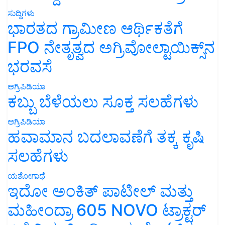
ಸುದ್ದಿಗಳು
ಭಾರತದ ಗ್ರಾಮೀಣ ಆರ್ಥಿಕತೆಗೆ
FPO ನೇತೃತ್ವದ ಅಗ್ರಿವೋಲ್ಟಾಯಿಕ್ಸ್‌ನ
ಭರವಸೆ
ಅಗ್ರಿಪಿಡಿಯಾ
ಕಬ್ಬು ಬೆಳೆಯಲು ಸೂಕ್ತ ಸಲಹೆಗಳು
ಅಗ್ರಿಪಿಡಿಯಾ
ಹವಾಮಾನ ಬದಲಾವಣೆಗೆ ತಕ್ಕ ಕೃಷಿ
ಸಲಹೆಗಳು
ಯಶೋಗಾಥೆ
ಇದೋ ಅಂಕಿತ್ ಪಾಟೀಲ್ ಮತ್ತು
ಮಹೀಂದ್ರಾ 605 NOVO ಟ್ರಾಕ್ಟರ್