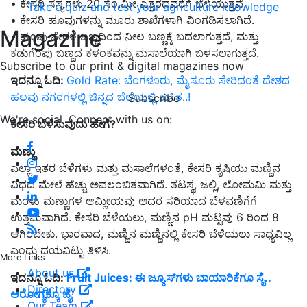
• ಕೇಸರಿ ಸಸ್ಯಗಳು 20 ಸೆಂ.ಮೀ ಎತ್ತರದವರೆಗೆ ಬೆಳೆಯುತ್ತವೆ.
Take a quiz and test your agriculture knowledge
• ಕೇಸರಿ ಹೂವುಗಳನ್ನು ಮೂರು ಶಾಖೆಗಳಾಗಿ ವಿಂಗಡಿಸಲಾಗಿದೆ.
Magazine
• ಹೂವು ನೇರಳೆ ಬಣ್ಣದಿಂದ ನೀಲ ಬಣ್ಣಕ್ಕೆ ಬದಲಾಗುತ್ತದೆ, ಮತ್ತು
ಕಡುಗೆಂಪು ಬಣ್ಣದ ಕಳಂಕವನ್ನು ಮಸಾಲೆಯಾಗಿ ಬಳಸಲಾಗುತ್ತದೆ.
Subscribe to our print & digital magazines now
ಇದನ್ನೂ ಓದಿ:
Gold Rate: ಬೆಂಗಳೂರು, ಮೈಸೂರು ಸೇರಿದಂತೆ ದೇಶದ
ಹಲವು ನಗರಗಳಲ್ಲಿ ಚಿನ್ನದ ಬೆಲೆಯಲ್ಲಿ ಕುಸಿತ..!
Subscribe
We're social. Connect with us on:
ಕೇಸರಿ ಬೆಳೆಸುವುದು ಹೇಗೆ?
ಮಣ್ಣು
ಎಲ್ಲಾ ಇತರ ಬೆಳೆಗಳು ಮತ್ತು ಮಸಾಲೆಗಳಂತೆ, ಕೇಸರಿ ಕೃಷಿಯು ಮಣ್ಣಿನ
ವಿಧದ ಮೇಲೆ ಹೆಚ್ಚು ಅವಲಂಬಿತವಾಗಿದೆ. ತಟಸ್ಥ, ಜಲ್ಲಿ, ಲೋಮಮಿ ಮತ್ತು
ಮರಳು ಮಣ್ಣುಗಳ ಆಮ್ಲೀಯವು ಅದರ ಸರಿಯಾದ ಬೆಳವಣಿಗೆಗೆ
ಉತ್ತಮವಾಗಿದೆ. ಕೇಸರಿ ಬೆಳೆಯಲು, ಮಣ್ಣಿನ pH ಮಟ್ಟವು 6 ರಿಂದ 8
ಆಗಿರಬೇಕು. ಭಾರವಾದ, ಮಣ್ಣಿನ ಮಣ್ಣಿನಲ್ಲಿ ಕೇಸರಿ ಬೆಳೆಯಲು ಸಾಧ್ಯವಿಲ್ಲ
ಎಂದು ದಯವಿಟ್ಟು ತಿಳಿಸಿ.
More Links
About us
ಇದನ್ನೂ ಓದಿ:
Fruit Juices: ಈ ಜ್ಯೂಸ್‌ಗಳು ಬಾಯಾರಿಕೆಗೂ ಸೈ..
Directory
ಆರೋಗ್ಯಕ್ಕೂ ಜೈ
Our Team