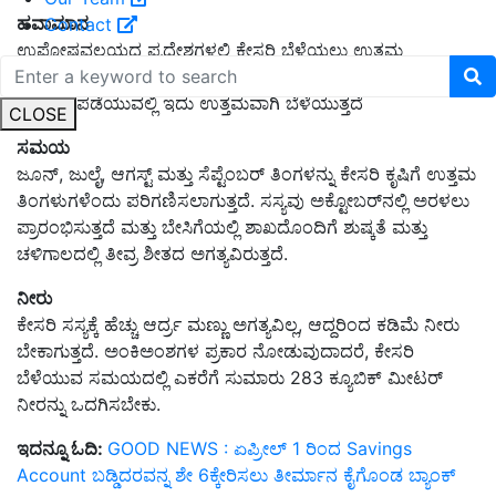
ಹವಾಮಾನ
Contact
ಉಪೋಷ್ಣವಲಯದ ಪ್ರದೇಶಗಳಲ್ಲಿ ಕೇಸರಿ ಬೆಳೆಯಲು ಉತ್ತಮ
ಹವಾಮಾನದ ಅಗತ್ಯವಿದೆ. ಪ್ರತಿದಿನ ಕನಿಷ್ಠ 12 ಗಂಟೆಗಳ ನೇರ ಸೂರ್ಯನ
ಬೆಳಕನ್ನು ಪಡೆಯುವಲ್ಲಿ ಇದು ಉತ್ತಮವಾಗಿ ಬೆಳೆಯುತ್ತದೆ
CLOSE
ಸಮಯ
ಜೂನ್, ಜುಲೈ, ಆಗಸ್ಟ್ ಮತ್ತು ಸೆಪ್ಟೆಂಬರ್ ತಿಂಗಳನ್ನು ಕೇಸರಿ ಕೃಷಿಗೆ ಉತ್ತಮ
ತಿಂಗಳುಗಳೆಂದು ಪರಿಗಣಿಸಲಾಗುತ್ತದೆ. ಸಸ್ಯವು ಅಕ್ಟೋಬರ್‌ನಲ್ಲಿ ಅರಳಲು
ಪ್ರಾರಂಭಿಸುತ್ತದೆ ಮತ್ತು ಬೇಸಿಗೆಯಲ್ಲಿ ಶಾಖದೊಂದಿಗೆ ಶುಷ್ಕತೆ ಮತ್ತು
ಚಳಿಗಾಲದಲ್ಲಿ ತೀವ್ರ ಶೀತದ ಅಗತ್ಯವಿರುತ್ತದೆ.
ನೀರು
ಕೇಸರಿ ಸಸ್ಯಕ್ಕೆ ಹೆಚ್ಚು ಆರ್ದ್ರ ಮಣ್ಣು ಅಗತ್ಯವಿಲ್ಲ, ಆದ್ದರಿಂದ ಕಡಿಮೆ ನೀರು
ಬೇಕಾಗುತ್ತದೆ. ಅಂಕಿಅಂಶಗಳ ಪ್ರಕಾರ ನೋಡುವುದಾದರೆ, ಕೇಸರಿ
ಬೆಳೆಯುವ ಸಮಯದಲ್ಲಿ ಎಕರೆಗೆ ಸುಮಾರು 283 ಕ್ಯೂಬಿಕ್ ಮೀಟರ್
ನೀರನ್ನು ಒದಗಿಸಬೇಕು.
ಇದನ್ನೂ ಓದಿ:
GOOD NEWS : ಏಪ್ರೀಲ್ 1 ರಿಂದ Savings
Account ಬಡ್ಡಿದರವನ್ನ ಶೇ 6ಕ್ಕೇರಿಸಲು ತೀರ್ಮಾನ ಕೈಗೊಂಡ ಬ್ಯಾಂಕ್