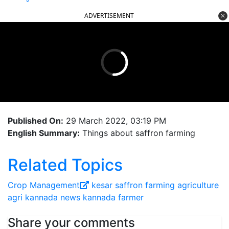
ADVERTISEMENT
Published On:
29 March 2022, 03:19 PM
English Summary:
Things about saffron farming
Related Topics
Crop Management
kesar
saffron
farming
agriculture
agri
kannada news
kannada
farmer
Share your comments