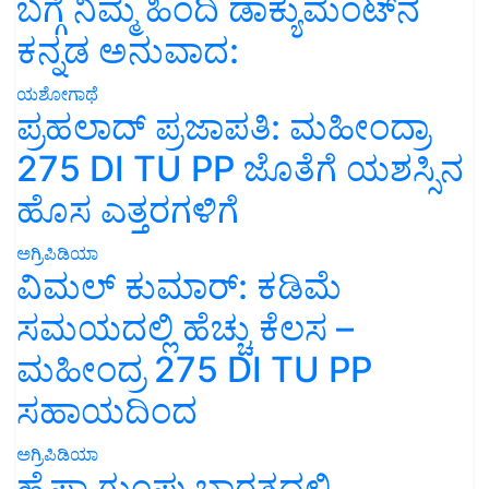
ಬಗ್ಗೆ ನಿಮ್ಮ ಹಿಂದಿ ಡಾಕ್ಯುಮೆಂಟ್‌ನ
ಕನ್ನಡ ಅನುವಾದ:
ಯಶೋಗಾಥೆ
ಪ್ರಹಲಾದ್ ಪ್ರಜಾಪತಿ: ಮಹೀಂದ್ರಾ
275 DI TU PP ಜೊತೆಗೆ ಯಶಸ್ಸಿನ
ಹೊಸ ಎತ್ತರಗಳಿಗೆ
ಅಗ್ರಿಪಿಡಿಯಾ
ವಿಮಲ್ ಕುಮಾರ್: ಕಡಿಮೆ
ಸಮಯದಲ್ಲಿ ಹೆಚ್ಚು ಕೆಲಸ –
ಮಹೀಂದ್ರ 275 DI TU PP
ಸಹಾಯದಿಂದ
ಅಗ್ರಿಪಿಡಿಯಾ
ಹೈಫಾ ಗುಂಪು ಭಾರತದಲ್ಲಿ