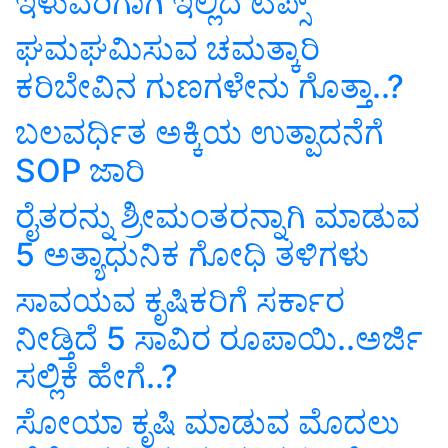
ಇಳುವರಿಗಾಗಿ ಇಲ್ಲಿದೆ ಟಿಪ್ಸ್‌
ಘಮಘಮಿಸುವ ಚಮತ್ಕಾರಿ
ಕರಿಬೇವಿನ ಗುಣಗಳೇನು ಗೊತ್ತಾ..?
ಬಲವರ್ಧಿತ ಅಕ್ಕಿಯ ಉತ್ಪಾದನೆಗೆ
SOP ಜಾರಿ
ರೈತರನ್ನು ಶ್ರೀಮಂತರನ್ನಾಗಿ ಮಾಡುವ
5 ಅತ್ಯಾಧುನಿಕ ಗೋಧಿ ತಳಿಗಳು
ಸಾವಯವ ಕೃಷಿಕರಿಗೆ ಸರ್ಕಾರ
ನೀಡ್ತಿದೆ 5 ಸಾವಿರ ರೂಪಾಯಿ..ಅರ್ಜಿ
ಸಲ್ಲಿಕೆ ಹೇಗೆ..?
ಸೋಯಾ ಕೃಷಿ ಮಾಡುವ ಮೊದಲು