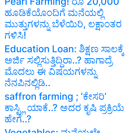
Pearl Farming! ರೂ 20,000
ಹೂಡಿಕೆಯೊಂದಿಗೆ ಮನೆಯಲ್ಲಿ
ಮುತ್ತುಗಳನ್ನು ಬೆಳೆಯಿರಿ, ಲಕ್ಷಾಂತರ
ಗಳಿಸಿ!
Education Loan: ಶಿಕ್ಷಣ ಸಾಲಕ್ಕೆ
ಅರ್ಜಿ ಸಲ್ಲಿಸುತ್ತಿದ್ದಿರಾ..? ಹಾಗಾದ್ರೆ
ಮೊದಲು ಈ ವಿಷಯಗಳನ್ನು
ನೆನಪಿನಲ್ಲಿಡಿ..
saffron farming ; ʼಕೇಸರಿʼ
ಕಾಸ್ಟ್ಲಿ ಯಾಕೆ..? ಅದರ ಕೃಷಿ ಪ್ರಕ್ರಿಯೆ
ಹೇಗೆ..?
Vegetables; ಮನೆಯಲ್ಲೇ