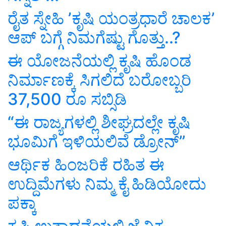
ರೈತ ಸ್ನೇಹಿ ʼಕೃಷಿ ಯಂತ್ರಧಾರೆ ಚಾಲಕʼ
ಆಪ್‌ ಬಗ್ಗೆ ನಿಮಗೆಷ್ಟು ಗೊತ್ತು..?
ಈ ಯೋಜನೆಯಲ್ಲಿ ಕೃಷಿ ಹೊಂಡ
ನಿರ್ಮಾಣಕ್ಕೆ ಸಿಗಲಿದೆ ಬರೋಬ್ಬರಿ
37,500 ರೂ ಸಬ್ಸಿಡಿ
“ಈ ರಾಜ್ಯಗಳಲ್ಲಿ ಶೀಘ್ರದಲ್ಲೇ ಕೃಷಿ
ಭೂಮಿಗೆ ಇಳಿಯಲಿವೆ ಡ್ರೋನ್‌”
ಆರ್ಥಿಕ ಹಿಂಜರಿಕೆ ರಹಿತ ಈ
ಉದ್ದಿಮೆಗಳು ನಿಮ್ಮ ಕೈ ಹಿಡಿಯೋದು
ಪಕ್ಕಾ