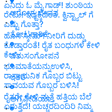
ಏನಿದು ಓ ಮೈ ಗಾಡ್! ಶುಂಠಿಯ
ಆರೋಗ್ಯ ಜೀವನ
ರೇಟು! ಇದ್ದಕ್ಕಿದಂತೆ. ಕ್ವಿನ್ಟ್ಯಾಲ್ ಗೆ
ಎಷ್ಟು ಗೊತ್ತಾ?
ತೋಟಗಾರಿಕೆ
ಹೊಸ ಸ್ಕೀಮ್! ನೀರಿಗೆ ದುಡ್ಡು
ಕೊಡ್ತಾರಂತೆ! ರೈತ ಬಂಧುಗಳೆ ಕೇಳಿ
ಕೇಳಿ.
ಪಶುಸಂಗೋಪನೆ
ಭೂಮಾತೆಯನ್ನುಉಳಿಸಿ,
ರಾಸಾಯನಿಕ ಗೊಬ್ಬರ ಬಿಟ್ಟು
ಇತರೆ
ಸಾವಯವ ಗೊಬ್ಬರ ಬಳಿಸಿ!
ರೈತರೇ ಕೇಳಿ ಮತ್ತೆ ಹತ್ತಿಯ ಬೆಲೆ
ಅಗ್ರಿಪೀಡಿಯಾ
ಏರುತ್ತಿದೆ! ಯಚ್ಚರದಿಂದಿರಿ ನಿಮ್ಮ