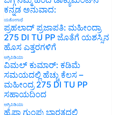
ಕನ್ನಡ ಅನುವಾದ:
ಯಶೋಗಾಥೆ
ಪ್ರಹಲಾದ್ ಪ್ರಜಾಪತಿ: ಮಹೀಂದ್ರಾ
275 DI TU PP ಜೊತೆಗೆ ಯಶಸ್ಸಿನ
ಹೊಸ ಎತ್ತರಗಳಿಗೆ
ಅಗ್ರಿಪಿಡಿಯಾ
ವಿಮಲ್ ಕುಮಾರ್: ಕಡಿಮೆ
ಸಮಯದಲ್ಲಿ ಹೆಚ್ಚು ಕೆಲಸ –
ಮಹೀಂದ್ರ 275 DI TU PP
ಸಹಾಯದಿಂದ
ಅಗ್ರಿಪಿಡಿಯಾ
ಹೈಫಾ ಗುಂಪು ಭಾರತದಲ್ಲಿ