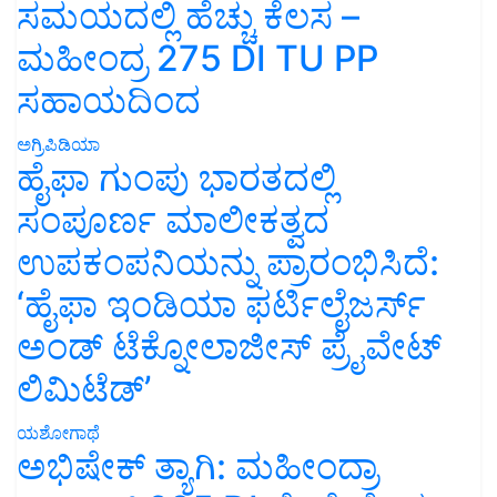
ಸಮಯದಲ್ಲಿ ಹೆಚ್ಚು ಕೆಲಸ –
ಮಹೀಂದ್ರ 275 DI TU PP
ಸಹಾಯದಿಂದ
ಅಗ್ರಿಪಿಡಿಯಾ
ಹೈಫಾ ಗುಂಪು ಭಾರತದಲ್ಲಿ
ಸಂಪೂರ್ಣ ಮಾಲೀಕತ್ವದ
ಉಪಕಂಪನಿಯನ್ನು ಪ್ರಾರಂಭಿಸಿದೆ:
‘ಹೈಫಾ ಇಂಡಿಯಾ ಫರ್ಟಿಲೈಜರ್ಸ್
ಅಂಡ್ ಟೆಕ್ನೋಲಾಜೀಸ್ ಪ್ರೈವೇಟ್
ಲಿಮಿಟೆಡ್’
ಯಶೋಗಾಥೆ
ಅಭಿಷೇಕ್ ತ್ಯಾಗಿ: ಮಹೀಂದ್ರಾ