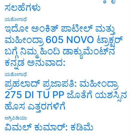
ಸಲಹೆಗಳು
ಯಶೋಗಾಥೆ
ಇದೋ ಅಂಕಿತ್ ಪಾಟೀಲ್ ಮತ್ತು
ಮಹೀಂದ್ರಾ 605 NOVO ಟ್ರಾಕ್ಟರ್
ಬಗ್ಗೆ ನಿಮ್ಮ ಹಿಂದಿ ಡಾಕ್ಯುಮೆಂಟ್‌ನ
ಕನ್ನಡ ಅನುವಾದ:
ಯಶೋಗಾಥೆ
ಪ್ರಹಲಾದ್ ಪ್ರಜಾಪತಿ: ಮಹೀಂದ್ರಾ
275 DI TU PP ಜೊತೆಗೆ ಯಶಸ್ಸಿನ
ಹೊಸ ಎತ್ತರಗಳಿಗೆ
ಅಗ್ರಿಪಿಡಿಯಾ
ವಿಮಲ್ ಕುಮಾರ್: ಕಡಿಮೆ