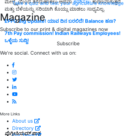
ಮೇಲ್ಮೈಯಿಂದ ತೆಗೆದುಹಾಕಲು ಅಥವಾ
ಕರಗಿಸಲು
ಕಾರಣವಾಗುತ್ತದೆ
Take a quiz and test your agriculture knowledge
ಮತ್ತು ಬೆಳೆಯನ್ನು ಸರಿಯಾಗಿ ಕೊಯ್ಲು ಮಾಡಲು ಸಾಧ್ಯವಿಲ್ಲ.
Magazine
EPFO Big Update! ಯಾವ ದಿನ ಬರಲಿದೆ! Balance ಹಣ?
Subscribe to our print & digital magazines now
7th Pay commission! Indian Railways Employees!
ಒಳ್ಳೆಯ ಸುದ್ದಿ!
Subscribe
We're social. Connect with us on:
More Links
About us
Directory
ಮೆಗ್ನೀಸಿಯಮ್ ಪಾತ್ರ
Our Team