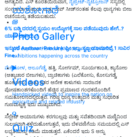
ಅಗತ್ಯವಿದೆ. ಎಸ್ ಕೊರತೆಯಿರುವಾಗ,
ನೈಟ್ರೇಟ್-ನೈಟ್ರೋಜನ್
ಸಸ್ಯದಲ್ಲಿ
ಯಶೋಗಾಥೆ
ಸಂಗ್ರಹವಾಗಬಹುದು ಮತ್ತು ರೇಪ್ ಸೀಡ್‌ನಂತಹ ಕೆಲವು ಧಾನ್ಯಗಳು ಬೀಜ
ರಚನೆಯನ್ನು ತಡೆಯಬಹುದು.
6% ಬಡ್ಡಿ ದರದಲ್ಲಿ ಸ್ವಯಂ ಉದ್ಯೋಗಕ್ಕೆ ಸಾಲ ಪಡೆಯುವುದು ಹೇಗೆ..?
Photo Gallery
ಯಾರು ಅರ್ಹರು..?
ಇನ್ಮುಂದೆ Aadhaar-Pan Link ಫ್ರೀ ಇಲ್ಲ..ಸ್ವಲ್ಪ ಯಾಮಾರಿದ್ರೆ 1 ಸಾವಿರ
We capture the best photos around events,
Fine..!
exhibitions happening across the country
ಮೆಕ್ಕೆಜೋಳ, ಆಲೂಗೆಡ್ಡೆ,
ಹತ್ತಿ, ಸೋರ್ಗಮ್, ಸೂರ್ಯಕಾಂತಿ, ಕ್ಯಾನೋಲ
(ಅತ್ಯಾಚಾರ ಬೀಜಗಳು), ಬ್ರಾಚಿಕಾಗಳು (ಎಲೆಕೋಸು, ಕೋಸುಗಡ್ಡೆ,
Videos
ಹೂಕೋಸು) ಮತ್ತು ಇತರ ಅನೇಕ ಕಾಳುಗಳು ಸಾರಜನಕ
ಪೋಷಕಾಂಶಗಳೊಂದಿಗೆ ಹೆಚ್ಚಿನ ಪ್ರಮಾಣದ ಗಂಧಕದೊಂದಿಗೆ
Handpicked videos to inspire the nation on
ಸಮತೋಲನದಲ್ಲಿರುತ್ತವೆ. ಗರಿಷ್ಠ ಧಾನ್ಯ ಉತ್ಪಾದನೆ ಮತ್ತು ಸುಧಾರಿತ
agriculture and related industry
ಗುಣಮಟ್ಟಕ್ಕೆ ಇದು ಮುಖ್ಯವಾಗಿದೆ.
ಸಲ್ಫೇಟ್ ಅಯಾನುಗಳು ಕರಗಬಲ್ಲವು ಮತ್ತು ಸವೆತದಿಂದಾಗಿ ಮಣ್ಣಿನಿಂದ
ಸುಲಭವಾಗಿ ಕಳೆದುಹೋಗುತ್ತವೆ, ಇದು ಬೆಳವಣಿಗೆಯ ಸಮಯದಲ್ಲಿ ಎಸ್
Quiz
ಲಭ್ಯತೆಯನ್ನು ಕಡಿಮೆ ಮಾಡುತ್ತದೆ. ಏಕೆಂದರೆ ಇದು S ಅನ್ನು