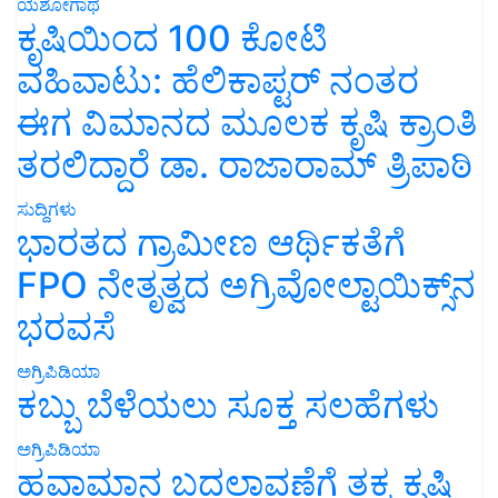
ಯಶೋಗಾಥೆ
ಕೃಷಿಯಿಂದ 100 ಕೋಟಿ
ವಹಿವಾಟು: ಹೆಲಿಕಾಪ್ಟರ್ ನಂತರ
ಈಗ ವಿಮಾನದ ಮೂಲಕ ಕೃಷಿ ಕ್ರಾಂತಿ
ತರಲಿದ್ದಾರೆ ಡಾ. ರಾಜಾರಾಮ್ ತ್ರಿಪಾಠಿ
ಸುದ್ದಿಗಳು
ಭಾರತದ ಗ್ರಾಮೀಣ ಆರ್ಥಿಕತೆಗೆ
FPO ನೇತೃತ್ವದ ಅಗ್ರಿವೋಲ್ಟಾಯಿಕ್ಸ್‌ನ
ಭರವಸೆ
ಅಗ್ರಿಪಿಡಿಯಾ
ಕಬ್ಬು ಬೆಳೆಯಲು ಸೂಕ್ತ ಸಲಹೆಗಳು
ಅಗ್ರಿಪಿಡಿಯಾ
ಹವಾಮಾನ ಬದಲಾವಣೆಗೆ ತಕ್ಕ ಕೃಷಿ