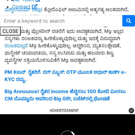
Contact
ಮೆಗ್ನೀಸಿಯಮ್ (Mg)
ಕ್ಲೋರೊಫಿಲ್ ಅಣುವಿನಲ್ಲಿ ಅತ್ಯಗತ್ಯ ಅಂಶವಾಗಿದೆ,
ಪ್ರತಿ ಅಣುವು 6.7% mg ಅನ್ನು ಹೊಂದಿರುತ್ತದೆ. ಮೆಗ್ನೀಸಿಯಮ್
ಸಸ್ಯಗಳಲ್ಲಿ ರಂಜಕದ ವಾಹಕವಾಗಿಯೂ ಕಾರ್ಯನಿರ್ವಹಿಸುತ್ತದೆ. ಕೋಶ
CLOSE
ವಿಭಜನೆ ಮತ್ತು ಪ್ರೋಟೀನ್ ರಚನೆಗೆ ಇದು ಅವಶ್ಯಕವಾಗಿದೆ. Mg ಇಲ್ಲದ
ಸಸ್ಯಗಳು ರಂಜಕವನ್ನು ಹೀರಿಕೊಳ್ಳುವುದಿಲ್ಲ ಮತ್ತು ಇದಕ್ಕೆ ವಿರುದ್ಧವಾಗಿ
ರಂಜಕವಿಲ್ಲದೆ
Mg ಹೀರಿಕೊಳ್ಳುವುದಿಲ್ಲ. ಆದ್ದರಿಂದ, ದ್ಯುತಿಸಂಶ್ಲೇಷಣೆ,
ಫಾಸ್ಫೇಟ್ ಚಯಾಪಚಯ, ಸಸ್ಯ ಉಸಿರಾಟ ಮತ್ತು ಹಲವಾರು ಕಿಣ್ವ
ವ್ಯವಸ್ಥೆಗಳ ಸಕ್ರಿಯಗೊಳಿಸುವಿಕೆಗೆ Mg ಅವಶ್ಯಕವಾಗಿದೆ.
PM ಕಿಸಾನ್‌ ರೈತರಿಗೆ ಬಿಗ್‌ ನ್ಯೂಸ್‌: OTP ಮೂಲಕ ಆಧಾರ್‌ ಕಾರ್ಡ್‌ e-
KYC ರದ್ದು..
Big Announce! ರೈತರ income ಹೆಚ್ಚಿಸಲು 100 ಕೋಟಿ ಮೀಸಲು
CM ಬೊಮ್ಮಾಯಿ ಅವರಿಂದ Big GIft, ಬಜೆಟ್‌ನಲ್ಲಿ ಘೋಷಣೆ
ADVERTISEMENT