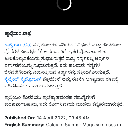
ಕ್ಯಾಲ್ಸಿಯಂ ಪಾತ್ರ
ಕ್ಯಾಲ್ಸಿಯಂ (Ca)
ಸಸ್ಯ ಕೋಶಗಳ ಸರಿಯಾದ ವಿಭಜನೆ ಮತ್ತು ಜೀವಕೋಶ
ಪೊರೆಗಳ ಬಲವರ್ಧನೆಗೆ ಕಾರಣವಾಗಿದೆ. ಇತರ ಪೋಷಕಾಂಶಗಳ
ಹೀರಿಕೊಳ್ಳುವಿಕೆಯನ್ನು ಸುಧಾರಿಸುತ್ತದೆ ಮತ್ತು ಸಸ್ಯಗಳಲ್ಲಿ ಅವುಗಳ
ವರ್ಗಾವಣೆಯನ್ನು ಸುಧಾರಿಸುತ್ತದೆ. ಇದು ಹಲವಾರು ಸಸ್ಯಗಳ
ಬೆಳವಣಿಗೆಯನ್ನು ನಿಯಂತ್ರಿಸುವ ಕಿಣ್ವಗಳನ್ನು ಸಕ್ರಿಯಗೊಳಿಸುತ್ತದೆ.
ನೈಟ್ರೇಟ್-ನೈಟ್ರೋಜನ್
ಪ್ರೋಟೀನ್ ಅನ್ನು ರಚನೆಗೆ ಅಗತ್ಯವಾದ ರೂಪಕ್ಕೆ
ಪರಿವರ್ತಿಸಲು ಸಹಾಯ ಮಾಡುತ್ತದೆ .
ಕ್ಯಾಲ್ಸಿಯಂ ಕೊರತೆಯು ಕ್ಯಾಚೆಕ್ಯಾಡ್‌ನಂತಹ ಸಮಸ್ಯೆಗಳಿಗೆ
ಕಾರಣವಾಗಬಹುದು, ಇದು ರೋಗನಿರ್ಣಯ ಮಾಡಲು ಕಷ್ಟಕರವಾಗಿರುತ್ತದೆ.
Published On:
14 April 2022, 09:48 AM
English Summary:
Calcium Sulphar Magnisum uses in