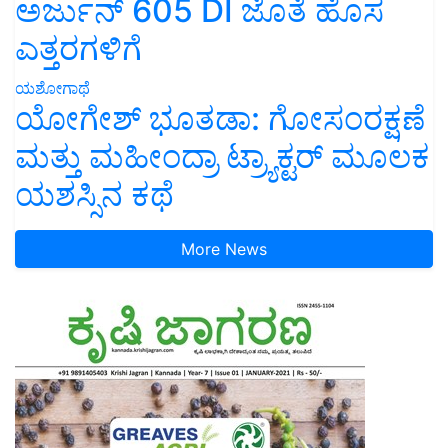
ಅರ್ಜುನ್ 605 DI ಜೊತೆ ಹೊಸ
ಎತ್ತರಗಳಿಗೆ
ಯಶೋಗಾಥೆ
ಯೋಗೇಶ್ ಭೂತಡಾ: ಗೋಸಂರಕ್ಷಣೆ
ಮತ್ತು ಮಹೀಂದ್ರಾ ಟ್ರ್ಯಾಕ್ಟರ್ ಮೂಲಕ
ಯಶಸ್ಸಿನ ಕಥೆ
More News