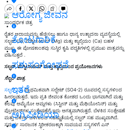
ಆರೋಗ್ಯ ಜೀವನ
ಸಾಂದರ್ಭಿಕ ಚಿತ್ರ
ರೈತರ ಆದಾಯವನ್ನು ಹೆಚ್ಚಿಸಲು ಹಾಗೂ ಧಾನ್ಯ ಉತ್ಪಾದನಾ ವ್ಯವಸ್ಥೆಯಲ್ಲಿ
ತೋಟಗಾರಿಕೆ
ಸಲ್ಫರ್ (S), ಮೆಗ್ನೀಸಿಯಮ್ (Mg) ಮತ್ತು ಕ್ಯಾಲ್ಸಿಯಂ (Ca) ಬಹಳ
ಮುಖ್ಯ. ಈ ಪೋಷಕಾಂಶವು ಸುಸ್ಥಿರ ಕೃಷಿ ಪದ್ಧತಿಗಳಲ್ಲಿ ಪ್ರಮುಖ ಪಾತ್ರವನ್ನು
ವಹಿಸುತ್ತದೆ .
ಪಶುಸಂಗೋಪನೆ
ಸಲ್ಫರ್, ಮೆಗ್ನೀಸಿಯಮ್ ಮತ್ತು ಕ್ಯಾಲ್ಸಿಯಂನ ಪ್ರಯೋಜನಗಳು
ಸಲ್ಫರ್ ಪಾತ್ರ
ಇತರೆ
ಸಲ್ಫರ್ (S)
ಪ್ರಾಥಮಿಕವಾಗಿ ಸಲ್ಫೇಟ್ (SO4-2) ರೂಪದಲ್ಲಿ ಸಸ್ಯಗಳಿಂದ
ಹೀರಲ್ಪಡುತ್ತದೆ. ಇದು ಪ್ರತಿ ಜೀವಂತ ಕೋಶದ ಒಂದು ಭಾಗವಾಗಿದೆ ಮತ್ತು
ಕೆಲವು ಅಮೈನೋ ಆಮ್ಲಗಳು (ಸಿಸ್ಟೀನ್ ಮತ್ತು ಮೆಥಿಯೋನಿನ್) ಮತ್ತು
ಪ್ರೋಟೀನ್‌ಗಳ ಸಂಶ್ಲೇಷಣೆಗೆ ಇದು ಅಗತ್ಯವಾಗಿರುತ್ತದೆ. ಬೆಳಕಿನ ಸಂಶ್ಲೇಷಣೆ
ಅಗ್ರಿಪೀಡಿಯಾ
ಮತ್ತು ಬೆಳೆಗಳ ಚಳಿಗಾಲದ ಸಹಿಷ್ಣುತೆಯಲ್ಲಿ ಸಲ್ಫರ್ ಸಹ ಮುಖ್ಯವಾಗಿದೆ.
ಸಮರ್ಥ ಸಾರಜನಕ ಸ್ಥಿರೀಕರಣಕ್ಕಾಗಿ ಸಾವಯವ ಸಸ್ಯಗಳಿಗೆ ಎಸ್