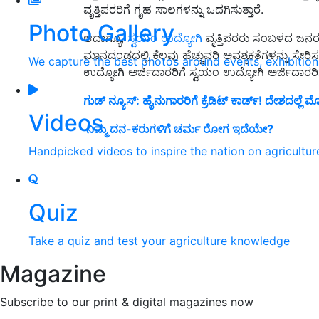
ವೃತ್ತಿಪರರಿಗೆ ಗೃಹ ಸಾಲಗಳನ್ನು ಒದಗಿಸುತ್ತಾರೆ.
Photo Gallery
ಆದಾಗ್ಯೂ,
ಸ್ವಯಂ ಉದ್ಯೋಗಿ
ವೃತ್ತಿಪರರು ಸಂಬಳದ ಜನರ
ಮಾನದಂಡದಲ್ಲಿ ಕೆಲವು ಹೆಚ್ಚುವರಿ ಅವಶ್ಯಕತೆಗಳನ್ನು ಸೇರ
We capture the best photos around events, exhibitio
ಉದ್ಯೋಗಿ ಅರ್ಜಿದಾರರಿಗೆ ಸ್ವಯಂ ಉದ್ಯೋಗಿ ಅರ್ಜಿದ
ಗುಡ್‌ ನ್ಯೂಸ್‌: ಹೈನುಗಾರರಿಗೆ ಕ್ರೆಡಿಟ್‌ ಕಾರ್ಡ್‌! ದೇಶದಲ್ಲೆ
Videos
ನಿಮ್ಮ ದನ-ಕರುಗಳಿಗೆ ಚರ್ಮ ರೋಗ ಇದೆಯೇ?
Handpicked videos to inspire the nation on agricultur
Quiz
Take a quiz and test your agriculture knowledge
Magazine
Subscribe to our print & digital magazines now