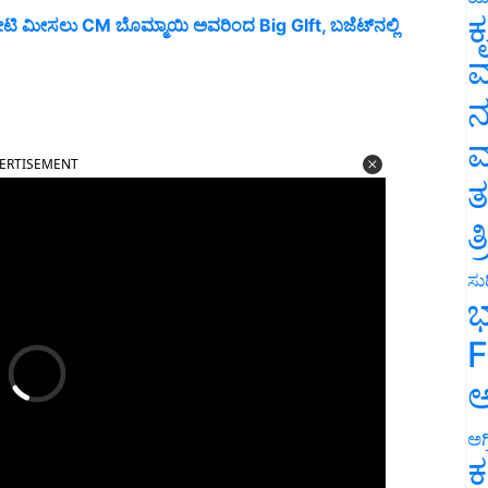
ಕ
ಿ ಮೀಸಲು CM ಬೊಮ್ಮಾಯಿ ಅವರಿಂದ Big GIft, ಬಜೆಟ್‌ನಲ್ಲಿ
ವ
ನ
ERTISEMENT
ಮ
ತ
ತ
ಸುದ
ಭ
F
ಅ
ಅಗ
ಕ