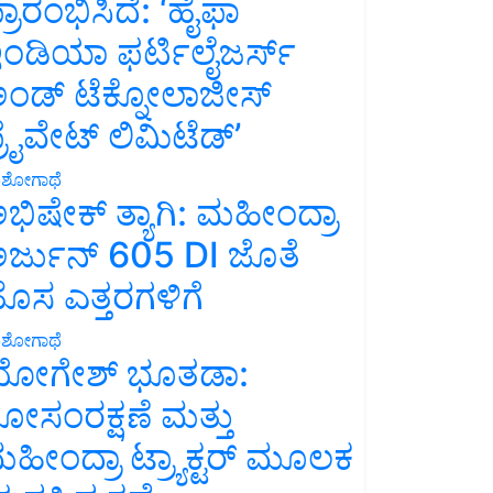
್ರಾರಂಭಿಸಿದೆ: ‘ಹೈಫಾ
ಂಡಿಯಾ ಫರ್ಟಿಲೈಜರ್ಸ್
ಂಡ್ ಟೆಕ್ನೋಲಾಜೀಸ್
್ರೈವೇಟ್ ಲಿಮಿಟೆಡ್’
ಶೋಗಾಥೆ
ಭಿಷೇಕ್ ತ್ಯಾಗಿ: ಮಹೀಂದ್ರಾ
ರ್ಜುನ್ 605 DI ಜೊತೆ
ೊಸ ಎತ್ತರಗಳಿಗೆ
ಶೋಗಾಥೆ
ೋಗೇಶ್ ಭೂತಡಾ:
ೋಸಂರಕ್ಷಣೆ ಮತ್ತು
ಹೀಂದ್ರಾ ಟ್ರ್ಯಾಕ್ಟರ್ ಮೂಲಕ