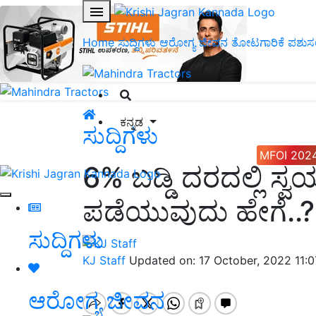
Home
ಸುದ್ದಿಗಳು
ಆರೋಗ್ಯ ಜೀವನ
ತೋಟಗಾರಿಕೆ
ಪಶುಸ
ಕನ್ನಡ
ಸುದ್ದಿಗಳು
MFOI 202
6% ಬಡ್ಡಿ ದರದಲ್ಲಿ ಸ್
ಪಡೆಯುವುದು ಹೇಗೆ..?
ಸುದ್ದಿಗಳು
KJ Staff
Updated on: 17 October, 2022 11:
ಆರೋಗ್ಯ ಜೀವನ