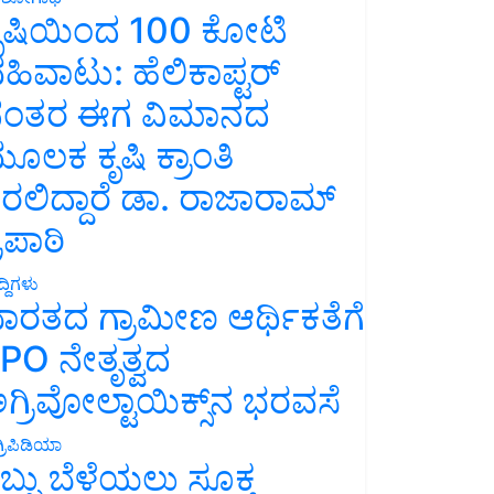
ೃಷಿಯಿಂದ 100 ಕೋಟಿ
ಹಿವಾಟು: ಹೆಲಿಕಾಪ್ಟರ್
ಂತರ ಈಗ ವಿಮಾನದ
ೂಲಕ ಕೃಷಿ ಕ್ರಾಂತಿ
ರಲಿದ್ದಾರೆ ಡಾ. ರಾಜಾರಾಮ್
್ರಿಪಾಠಿ
್ದಿಗಳು
ಾರತದ ಗ್ರಾಮೀಣ ಆರ್ಥಿಕತೆಗೆ
PO ನೇತೃತ್ವದ
ಗ್ರಿವೋಲ್ಟಾಯಿಕ್ಸ್‌ನ ಭರವಸೆ
್ರಿಪಿಡಿಯಾ
ಬ್ಬು ಬೆಳೆಯಲು ಸೂಕ್ತ