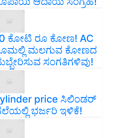
ೂಪಾಯಿ ಆದಾಯ ಸಂಗ್ರಹ!
0 ಕೋಟಿ ರೂ ಕೋಣ! AC
ೂಮಲ್ಲಿ ಮಲಗುವ ಕೋಣದ
ುಬ್ಬೇರಿಸುವ ಸಂಗತಿಗಳಿವು!
ylinder price ಸಿಲಿಂಡರ್‌
ೆಲೆಯಲ್ಲಿ ಭರ್ಜರಿ ಇಳಿಕೆ!