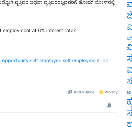
ಮ
ಜ
f employment at 6% interest rate?
ಎ
ಅಗ
ವ
n opportunity
self employee
self employment job
ಸ
ಮ
ಅಗ
ಹ
ಸ
ಉ