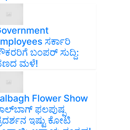
overnment
mployees ಸರ್ಕಾರಿ
ೌಕರರಿಗೆ ಬಂಪರ್‌ ಸುದ್ದಿ:
ಣದ ಮಳೆ!
albagh Flower Show
ಾಲ್‌ಬಾಗ್ ಫಲಪುಷ್ಪ
್ರದರ್ಶನ ಇಷ್ಟು ಕೋಟಿ