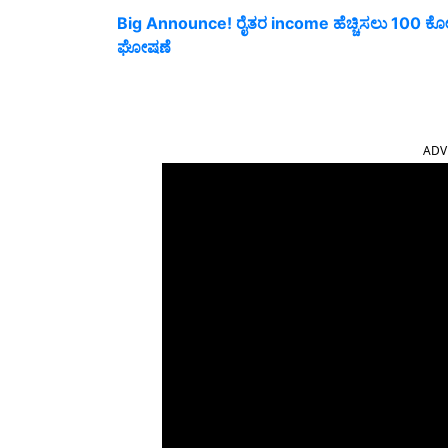
Big Announce! ರೈತರ income ಹೆಚ್ಚಿಸಲು 100 ಕೋಟ
ಘೋಷಣೆ
ADV