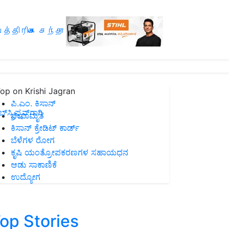
த்திரிகை சந்தா
op on Krishi Jagran
ಪಿ.ಎಂ. ಕಿಸಾನ್
ಸ್ಕ್ರಿಪ್ಷನ್‌ಗಾಗಿ
ಜೀವಾಮೃತ
ಕಿಸಾನ್ ಕ್ರೇಡಿಟ್ ಕಾರ್ಡ್
ಬೆಳೆಗಳ ರೋಗ
ಕೃಷಿ ಯಂತ್ರೋಪಕರಣಗಳ ಸಹಾಯಧನ
ಆಡು ಸಾಕಾಣಿಕೆ
ಉದ್ಯೋಗ
op Stories