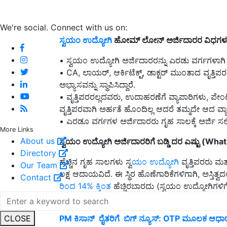
We're social. Connect with us on:
ಸ್ವಯಂ ಉದ್ಯೋಗಿ
ಹೋಮ್ ಲೋನ್ ಅರ್ಜಿದಾರರ ವಿಧಗಳು
• ಸ್ವಯಂ ಉದ್ಯೋಗಿ ಅರ್ಜಿದಾರರನ್ನು ಎರಡು ವರ್ಗಗಳಾಗಿ 
• CA, ಲಾಯರ್, ಆರ್ಕಿಟೆಕ್ಟ್, ಡಾಕ್ಟರ್ ಮುಂತಾದ ವೃತ್ತಿಪರ
ಅಭ್ಯಾಸವನ್ನು ಸ್ಥಾಪಿಸಿದ್ದಾರೆ.
• ವೃತ್ತಿಪರರಲ್ಲದವರು, ಉದಾಹರಣೆಗೆ ವ್ಯಾಪಾರಿಗಳು, ಪೇಂಟ
ವೃತ್ತಿಪರವಾಗಿ ಅರ್ಹತೆ ಹೊಂದಿಲ್ಲ ಆದರೆ ತಮ್ಮದೇ ಆದ ವ್ಯಾಪ
• ಎರಡೂ ವರ್ಗಗಳ ಅರ್ಜಿದಾರರು ಗೃಹ ಸಾಲಕ್ಕೆ ಅರ್ಜಿ ಸಲ
More Links
About us
ಸ್ವಯಂ ಉದ್ಯೋಗಿ ಅರ್ಜಿದಾರರಿಗೆ ಬಡ್ಡಿ ದರ ಎಷ್ಟು (Wh
Directory
ಹೆಚ್ಚಿನ ಗೃಹ ಸಾಲಗಳು ಸ್ವ
ಯಂ ಉದ್ಯೋಗಿ
ವೃತ್ತಿಪರರು ಮತ
Our Team
ಲಕ್ಷ ಆದಾಯವಿದೆ. ಈ ಸ್ಥಿರ ಹೊಣೆಗಾರಿಕೆಗಳಿಗಾಗಿ, ಅಸ್ತಿ
Contact
ರಿಂದ 14% ಕ್ಕಿಂತ
ಹೆಚ್ಚಿರಬಾರದು (ಸ್ವಯಂ ಉದ್ಯೋಗಿಗಳ
ಲೋನ್ EMI ಅನ್ನು ಭರಿಸಬಹುದೆಂದು ಖಚಿತಪಡಿಸಿಕೊಳ್ಳಲ
CLOSE
PM ಕಿಸಾನ್‌ ರೈತರಿಗೆ ಬಿಗ್‌ ನ್ಯೂಸ್‌: OTP ಮೂಲಕ ಆಧಾರ್