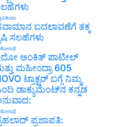
ಲಹೆಗಳು
್ರಿಪಿಡಿಯಾ
ವಾಮಾನ ಬದಲಾವಣೆಗೆ ತಕ್ಕ
ೃಷಿ ಸಲಹೆಗಳು
ಶೋಗಾಥೆ
ದೋ ಅಂಕಿತ್ ಪಾಟೀಲ್
ತ್ತು ಮಹೀಂದ್ರಾ 605
OVO ಟ್ರಾಕ್ಟರ್ ಬಗ್ಗೆ ನಿಮ್ಮ
ಿಂದಿ ಡಾಕ್ಯುಮೆಂಟ್‌ನ ಕನ್ನಡ
ನುವಾದ:
ಶೋಗಾಥೆ
್ರಹಲಾದ್ ಪ್ರಜಾಪತಿ: