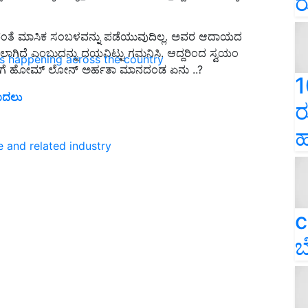
ರ
ಂತೆ ಮಾಸಿಕ ಸಂಬಳವನ್ನು ಪಡೆಯುವುದಿಲ್ಲ. ಅವರ ಆದಾಯದ
ಿಸಲಾಗಿದೆ ಎಂಬುದನ್ನು ದಯವಿಟ್ಟು ಗಮನಿಸಿ. ಆದ್ದರಿಂದ ಸ್ವಯಂ
ns happening across the country
ಾರರಿಗೆ ಹೋಮ್ ಲೋನ್ ಅರ್ಹತಾ ಮಾನದಂಡ ಏನು ..?
1
 ಮೊದಲು
ರ
ಹ
e and related industry
c
ಬ