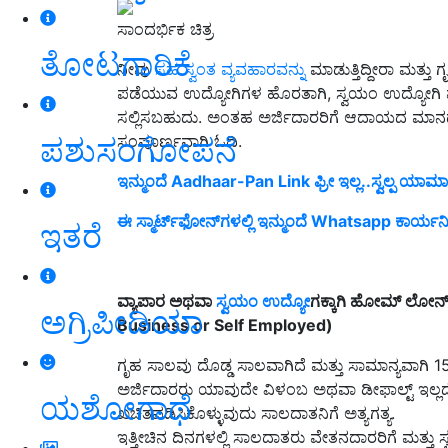
ಸಾಂದರ್ಭಿಕ ಚಿತ್ರ
ತೋಟಗಾರಿಕೆ
ನೀವು
ಸಹ ಸ್ವಂತ ವ್ಯವಹಾರವನ್ನು
ಮಾಡುತ್ತಿದ್ದೀರಾ ಮತ್ತು
ಪಡೆಯುವ ಉದ್ಯೋಗಿಗಳ ಹೊರತಾಗಿ, ಸ್ವಯಂ ಉದ್ಯೋಗಿ ವೃತ್
ಸಲ್ಲಿಸಬಹುದು. ಅಂತಹ ಅರ್ಜಿದಾರರಿಗೆ ಆದಾಯದ ಮಾನದಂಡಗ
ಪಶುಸಂಗೋಪನೆ
ಸಂಪೂರ್ಣವಾಗಿ ಓದಿ.
ಇನ್ಮುಂದೆ Aadhaar-Pan Link ಫ್ರೀ ಇಲ್ಲ..ಸ್ವಲ್ಪ ಯಾಮಾರಿ
ಈ ಸ್ಮಾರ್ಟ್‌ಫೋನ್‌ಗಳಲ್ಲಿ ಇನ್ಮುಂದೆ Whatsapp ಕಾರ್ಯನಿ
ಇತರೆ
ವ್ಯಾಪಾರ ಅಥವಾ
ಸ್ವಯಂ ಉದ್ಯೋ
ಗಕ್ಕಾಗಿ ಹೋಮ್ ಲೋನ್
ಅಗ್ರಿಪೀಡಿಯಾ
Business or Self Employed)
ಗೃಹ ಸಾಲವು ದೊಡ್ಡ ಸಾಲವಾಗಿದೆ ಮತ್ತು ಸಾಮಾನ್ಯವಾಗಿ 
ಅರ್ಜಿದಾರರು ಯಾವುದೇ ವಿಳಂಬ ಅಥವಾ ಡೀಫಾಲ್ಟ್ ಇಲ್
ಯಶೋಗಾಥೆ
ಖಚಿತಪಡಿಸಿಕೊಳ್ಳುವುದು ಸಾಲದಾತನಿಗೆ ಅತ್ಯಗತ್ಯ.
ಇತ್ತೀಚಿನ ದಿನಗಳಲ್ಲಿ ಸಾಲದಾತರು ವೇತನದಾರರಿಗೆ ಮತ್ತು 