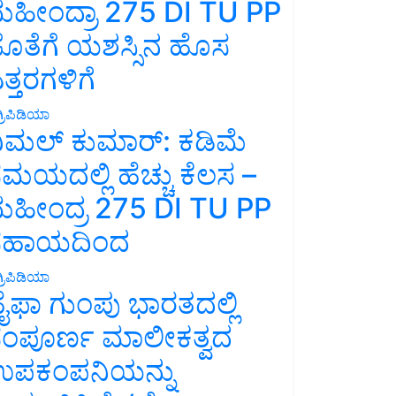
ಹೀಂದ್ರಾ 275 DI TU PP
ೊತೆಗೆ ಯಶಸ್ಸಿನ ಹೊಸ
ತ್ತರಗಳಿಗೆ
್ರಿಪಿಡಿಯಾ
ಿಮಲ್ ಕುಮಾರ್: ಕಡಿಮೆ
ಮಯದಲ್ಲಿ ಹೆಚ್ಚು ಕೆಲಸ –
ಹೀಂದ್ರ 275 DI TU PP
ಸಹಾಯದಿಂದ
್ರಿಪಿಡಿಯಾ
ೈಫಾ ಗುಂಪು ಭಾರತದಲ್ಲಿ
ಂಪೂರ್ಣ ಮಾಲೀಕತ್ವದ
ಪಕಂಪನಿಯನ್ನು