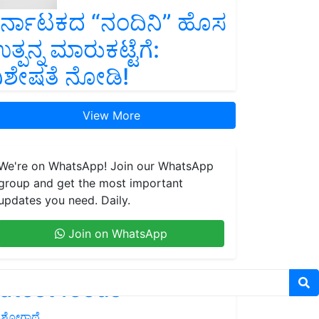
ರ್ನಾಟಕದ “ನಂದಿನಿ” ಹೊಸ
ತ್ಪನ್ನ ಮಾರುಕಟ್ಟೆಗೆ:
ಿಶೇಷತೆ ನೋಡಿ!
View More
We're on WhatsApp! Join our WhatsApp
group and get the most important
updates you need. Daily.
Join on WhatsApp
atest feeds
ಶೋಗಾಥೆ