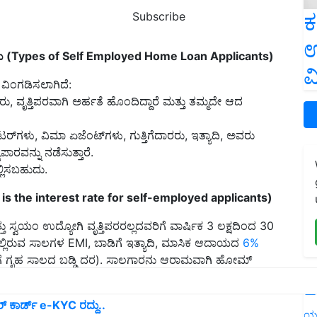
ಕ
Subscribe
ಉ
 (Types of Self Employed Home Loan Applicants)
ವ
ವಿಂಗಡಿಸಲಾಗಿದೆ:
ರು, ವೃತ್ತಿಪರವಾಗಿ ಅರ್ಹತೆ ಹೊಂದಿದ್ದಾರೆ ಮತ್ತು ತಮ್ಮದೇ ಆದ
ರ್‌ಗಳು, ವಿಮಾ ಏಜೆಂಟ್‌ಗಳು, ಗುತ್ತಿಗೆದಾರರು, ಇತ್ಯಾದಿ, ಅವರು
ಾರವನ್ನು ನಡೆಸುತ್ತಾರೆ.
್ಲಿಸಬಹುದು.
at is the interest rate for self-employed applicants)
್ತು ಸ್ವಯಂ ಉದ್ಯೋಗಿ ವೃತ್ತಿಪರರಲ್ಲದವರಿಗೆ ವಾರ್ಷಿಕ 3 ಲಕ್ಷದಿಂದ 30
ತ್ವದಲ್ಲಿರುವ ಸಾಲಗಳ EMI, ಬಾಡಿಗೆ ಇತ್ಯಾದಿ, ಮಾಸಿಕ ಆದಾಯದ
6%
ಿಗೆ ಗೃಹ ಸಾಲದ ಬಡ್ಡಿ ದರ). ಸಾಲಗಾರನು ಆರಾಮವಾಗಿ ಹೋಮ್
ು.
L
‌ ಕಾರ್ಡ್‌ e-KYC ರದ್ದು..
ಯ