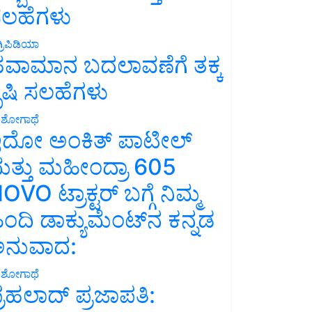
ಲಹೆಗಳು
್ರಿಪಿಡಿಯಾ
ವಾಮಾನ ಬದಲಾವಣೆಗೆ ತಕ್ಕ
ೃಷಿ ಸಲಹೆಗಳು
ಶೋಗಾಥೆ
ದೋ ಅಂಕಿತ್ ಪಾಟೀಲ್
ತ್ತು ಮಹೀಂದ್ರಾ 605
OVO ಟ್ರಾಕ್ಟರ್ ಬಗ್ಗೆ ನಿಮ್ಮ
ಿಂದಿ ಡಾಕ್ಯುಮೆಂಟ್‌ನ ಕನ್ನಡ
ನುವಾದ:
ಶೋಗಾಥೆ
್ರಹಲಾದ್ ಪ್ರಜಾಪತಿ: