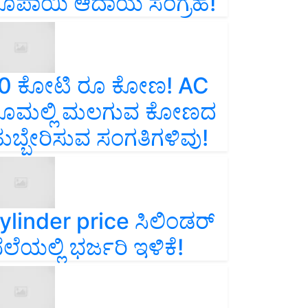
ೂಪಾಯಿ ಆದಾಯ ಸಂಗ್ರಹ!
0 ಕೋಟಿ ರೂ ಕೋಣ! AC
ೂಮಲ್ಲಿ ಮಲಗುವ ಕೋಣದ
ುಬ್ಬೇರಿಸುವ ಸಂಗತಿಗಳಿವು!
ylinder price ಸಿಲಿಂಡರ್‌
ೆಲೆಯಲ್ಲಿ ಭರ್ಜರಿ ಇಳಿಕೆ!