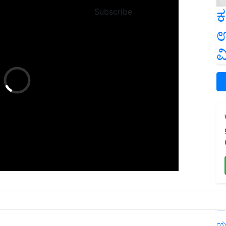
ಕ
Subscribe
ಉ
ವ
ng on These smartphones
L
ಯ