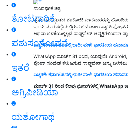
ಸಾಂದರ್ಭಿಕ ಚಿತ್ರ
ತೋಟಗಾರಿಕೆ
ಪ್ರಪಂಚದಾದ್ಯಂತದ ಶತಕೋಟಿ ಬಳಕೆದಾರರನ್ನು ಹೊಂದಿರು
ಇಂದು ಮಾರುಕಟ್ಟೆಯಲ್ಲಿರುವ ಬಹುಪಾಲು ಸ್ಮಾರ್ಟ್‌ಫೋನ್
ಅಥವಾ ಬಳಕೆಯಲ್ಲಿಲ್ಲದ ಸಾಫ್ಟ್‌ವೇರ್ ಆವೃತ್ತಿಗಳಿಂದಾಗಿ ಪ್
ಪಶುಸಂಗೋಪನೆ
ಎಚ್ಚರಿಕೆ: ಕರ್ನಾಟಕದಲ್ಲಿ ಭಾರೀ ಮಳೆ! ಭಾರತೀಯ ಹವಾ
WhatsApp ಮಾರ್ಚ್ 31 ರಿಂದ, ಯಾವುದೇ Android, i
ಫೋನ್ ಸಂದೇಶ ಕಳುಹಿಸುವ ಸಾಫ್ಟ್‌ವೇರ್ ಅನ್ನು ಬಳಸಲು ಸಾಧ
ಇತರೆ
ಎಚ್ಚರಿಕೆ: ಕರ್ನಾಟಕದಲ್ಲಿ ಭಾರೀ ಮಳೆ! ಭಾರತೀಯ ಹವಾ
ಮಾರ್ಚ್ 31 ರಿಂದ ಕೆಲವು ಫೋನ್‌ಗಳಲ್ಲಿ WhatsApp ಕಾರ
ಅಗ್ರಿಪೀಡಿಯಾ
ಯಶೋಗಾಥೆ