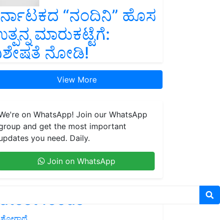
ರ್ನಾಟಕದ “ನಂದಿನಿ” ಹೊಸ
ತ್ಪನ್ನ ಮಾರುಕಟ್ಟೆಗೆ:
ಿಶೇಷತೆ ನೋಡಿ!
View More
We're on WhatsApp! Join our WhatsApp
group and get the most important
updates you need. Daily.
Join on WhatsApp
atest feeds
ಶೋಗಾಥೆ