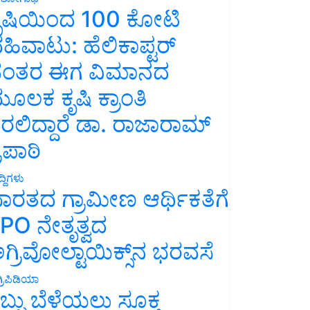
ೃಷಿಯಿಂದ 100 ಕೋಟಿ
ಹಿವಾಟು: ಹೆಲಿಕಾಪ್ಟರ್
ಂತರ ಈಗ ವಿಮಾನದ
ೂಲಕ ಕೃಷಿ ಕ್ರಾಂತಿ
ರಲಿದ್ದಾರೆ ಡಾ. ರಾಜಾರಾಮ್
್ರಿಪಾಠಿ
್ದಿಗಳು
ಾರತದ ಗ್ರಾಮೀಣ ಆರ್ಥಿಕತೆಗೆ
PO ನೇತೃತ್ವದ
ಗ್ರಿವೋಲ್ಟಾಯಿಕ್ಸ್‌ನ ಭರವಸೆ
್ರಿಪಿಡಿಯಾ
ಬ್ಬು ಬೆಳೆಯಲು ಸೂಕ್ತ