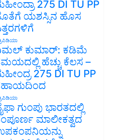
ಹೀಂದ್ರಾ 275 DI TU PP
ೊತೆಗೆ ಯಶಸ್ಸಿನ ಹೊಸ
ತ್ತರಗಳಿಗೆ
್ರಿಪಿಡಿಯಾ
ಿಮಲ್ ಕುಮಾರ್: ಕಡಿಮೆ
ಮಯದಲ್ಲಿ ಹೆಚ್ಚು ಕೆಲಸ –
ಹೀಂದ್ರ 275 DI TU PP
ಸಹಾಯದಿಂದ
್ರಿಪಿಡಿಯಾ
ೈಫಾ ಗುಂಪು ಭಾರತದಲ್ಲಿ
ಂಪೂರ್ಣ ಮಾಲೀಕತ್ವದ
ಪಕಂಪನಿಯನ್ನು