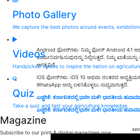
Photo Gallery
We capture the best photos around events, exhibitio
Android ಫೋನ್‌ಗಳು: ನಿಮ್ಮ ಫೋನ್ Android 4.1 ಅಥವಾ 
Videos
ಕಾರ್ಯನಿರ್ವಹಿಸುವುದನ್ನು ನಿಲ್ಲಿಸುತ್ತದೆ. ನಿಮ್ಮ ಖಾತೆ
ಅಗತ್ಯವಿದೆ.
Handpicked videos to inspire the nation on agricultur
iOS ಫೋನ್‌ಗಳು: iOS 10 ಅಥವಾ ನಂತರದ ಆವೃತ್ತಿಯಲ್ಲ
WhatsApp ಅನ್ನು ಬಳಸಿಕೊಳ್ಳಲು ಸಾಧ್ಯವಾಗುತ್ತದೆ.
Quiz
ಎಚ್ಚರಿಕೆ: ಕರ್ನಾಟಕದಲ್ಲಿ ಭಾರೀ ಮಳೆ! ಭಾರತೀಯ ಹವಾ
Take a quiz and test your agriculture knowledge
ಎಚ್ಚರಿಕೆ: ಕರ್ನಾಟಕದಲ್ಲಿ ಭಾರೀ ಮಳೆ! ಭಾರತೀಯ ಹವಾ
Magazine
ADV
Subscribe to our print & digital magazines now