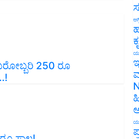
ಸ
ಅಗ
ಹ
ಕ
ಯ
 ಬರೋಬ್ಬರಿ 250 ರೂ
ಇ
.!
ಮ
N
ಹ
ಅ
ಯ
 ರೂ ಸಾಲ!
ಪ