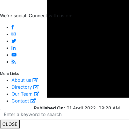
We're social. Connect with us on:
More Links
About us
Directory
Our Team
Contact
Published On:
01 April 2022, 09:28 AM
English Summary:
WhatsApp to stop worki
Related Topics
CLOSE