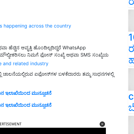
ರ
ns happening across the country
1
ರ
ಹೆಚ್ಚಿನ ಆವೃತ್ತಿ ಹೊಂದಿಲ್ಲದಿದ್ದರೆ WhatsApp
ಯನ್ನು ಮೌಲ್ಯೀಕರಿಸಲು ನಿಮಗೆ ಫೋನ್ ಸಂಖ್ಯೆ ಅಥವಾ SMS ಸಂಖ್ಯೆಯ
ಹ
e and related industry
ಿ ಚಾಲನೆಯಲ್ಲಿರುವ ಐಫೋನ್‌ಗಳ ಬಳಕೆದಾರರು ತಮ್ಮ ಸಾಧನಗಳಲ್ಲಿ
ಮಾನ ಇಲಾಖೆಯಿಂದ ಮುನ್ಸೂಚನೆ
c
ಬ
ಮಾನ ಇಲಾಖೆಯಿಂದ ಮುನ್ಸೂಚನೆ
ERTISEMENT