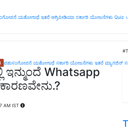
ಂಗೋಪನೆ
ಯಶೋಗಾಥೆ
ಇತರೆ
ಅಗ್ರಿಪೀಡಿಯಾ
ಸರ್ಕಾರಿ ಯೋಜನೆಗಳು
Quiz
ப
#T
4
ಪಶುಸಂಗೋಪನೆ
ಯಶೋಗಾಥೆ
ಸರ್ಕಾರಿ ಯೋಜನೆಗಳು
ಇತರೆ
ಮ್ಯಾಗಜಿನ್‌ ಸಬ್‌
್ಲಿ ಇನ್ಮುಂದೆ Whatsapp
.! ಕಾರಣವೇನು.?
07 AM IST
T