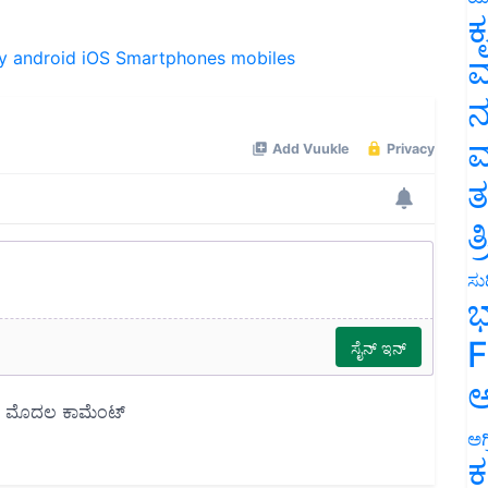
ಕ
y
android
iOS
Smartphones
mobiles
ವ
ನ
ಮ
ತ
ತ
ಸುದ
ಭ
F
ಅ
ಅಗ
ಕ