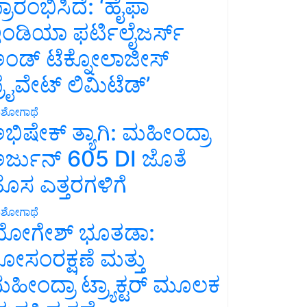
್ರಾರಂಭಿಸಿದೆ: ‘ಹೈಫಾ
ಂಡಿಯಾ ಫರ್ಟಿಲೈಜರ್ಸ್
ಂಡ್ ಟೆಕ್ನೋಲಾಜೀಸ್
್ರೈವೇಟ್ ಲಿಮಿಟೆಡ್’
ಶೋಗಾಥೆ
ಭಿಷೇಕ್ ತ್ಯಾಗಿ: ಮಹೀಂದ್ರಾ
ರ್ಜುನ್ 605 DI ಜೊತೆ
ೊಸ ಎತ್ತರಗಳಿಗೆ
ಶೋಗಾಥೆ
ೋಗೇಶ್ ಭೂತಡಾ:
ೋಸಂರಕ್ಷಣೆ ಮತ್ತು
ಹೀಂದ್ರಾ ಟ್ರ್ಯಾಕ್ಟರ್ ಮೂಲಕ