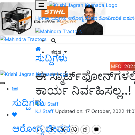
Home
ಸುದ್ದಿಗಳು
ಆರೋಗ್ಯ ಜೀವನ
ತೋಟಗಾರಿಕೆ
ಪಶುಸ
ಕನ್ನಡ
ಸುದ್ದಿಗಳು
MFOI 202
ಈ ಸ್ಮಾರ್ಟ್‌ಫೋನ್‌ಗಳಲ
ಕಾರ್ಯ ನಿರ್ವಹಿಸಲ್ಲ.
ಸುದ್ದಿಗಳು
KJ Staff
Updated on: 17 October, 2022 11:
ಆರೋಗ್ಯ ಜೀವನ