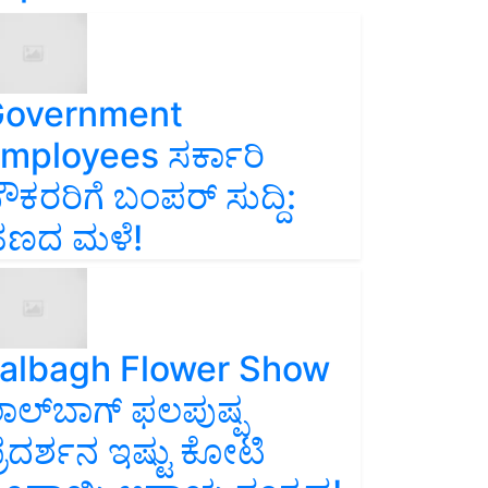
overnment
mployees ಸರ್ಕಾರಿ
ೌಕರರಿಗೆ ಬಂಪರ್‌ ಸುದ್ದಿ:
ಣದ ಮಳೆ!
albagh Flower Show
ಾಲ್‌ಬಾಗ್ ಫಲಪುಷ್ಪ
್ರದರ್ಶನ ಇಷ್ಟು ಕೋಟಿ