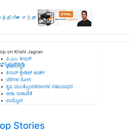
த்திரிகை சந்தா
op on Krishi Jagran
ಪಿ.ಎಂ. ಕಿಸಾನ್
ಸ್ಕ್ರಿಪ್ಷನ್‌ಗಾಗಿ
ಜೀವಾಮೃತ
ಕಿಸಾನ್ ಕ್ರೇಡಿಟ್ ಕಾರ್ಡ್
ಬೆಳೆಗಳ ರೋಗ
ಕೃಷಿ ಯಂತ್ರೋಪಕರಣಗಳ ಸಹಾಯಧನ
ಆಡು ಸಾಕಾಣಿಕೆ
ಉದ್ಯೋಗ
op Stories