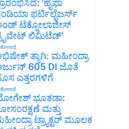
್ರಾರಂಭಿಸಿದೆ: ‘ಹೈಫಾ
ಂಡಿಯಾ ಫರ್ಟಿಲೈಜರ್ಸ್
ಂಡ್ ಟೆಕ್ನೋಲಾಜೀಸ್
್ರೈವೇಟ್ ಲಿಮಿಟೆಡ್’
ಶೋಗಾಥೆ
ಭಿಷೇಕ್ ತ್ಯಾಗಿ: ಮಹೀಂದ್ರಾ
ರ್ಜುನ್ 605 DI ಜೊತೆ
ೊಸ ಎತ್ತರಗಳಿಗೆ
ಶೋಗಾಥೆ
ೋಗೇಶ್ ಭೂತಡಾ:
ೋಸಂರಕ್ಷಣೆ ಮತ್ತು
ಹೀಂದ್ರಾ ಟ್ರ್ಯಾಕ್ಟರ್ ಮೂಲಕ