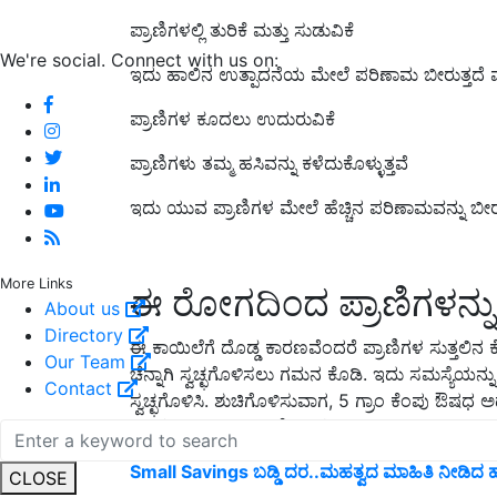
ಪ್ರಾಣಿಗಳಲ್ಲಿ ತುರಿಕೆ ಮತ್ತು ಸುಡುವಿಕೆ
We're social. Connect with us on:
ಇದು ಹಾಲಿನ ಉತ್ಪಾದನೆಯ ಮೇಲೆ ಪರಿಣಾಮ ಬೀರುತ್ತದೆ ಮತ್
ಪ್ರಾಣಿಗಳ ಕೂದಲು ಉದುರುವಿಕೆ
ಪ್ರಾಣಿಗಳು ತಮ್ಮ ಹಸಿವನ್ನು ಕಳೆದುಕೊಳ್ಳುತ್ತವೆ
ಇದು ಯುವ ಪ್ರಾಣಿಗಳ ಮೇಲೆ ಹೆಚ್ಚಿನ ಪರಿಣಾಮವನ್ನು ಬೀರುತ
More Links
ಈ ರೋಗದಿಂದ ಪ್ರಾಣಿಗಳನ್ನು 
About us
Directory
ಈ ಕಾಯಿಲೆಗೆ ದೊಡ್ಡ ಕಾರಣವೆಂದರೆ ಪ್ರಾಣಿಗಳ ಸುತ್ತಲಿನ ಕ
Our Team
ಚೆನ್ನಾಗಿ ಸ್ವಚ್ಛಗೊಳಿಸಲು ಗಮನ ಕೊಡಿ. ಇದು ಸಮಸ್ಯೆಯನ್ನ
Contact
ಸ್ವಚ್ಛಗೊಳಿಸಿ. ಶುಚಿಗೊಳಿಸುವಾಗ, 5 ಗ್ರಾಂ ಕೆಂಪು ಔಷಧ
ಸ್ವಚ್ಛಗೊಳಿಸಿ. ಇದು ಪ್ರಾಣಿಗಳ ರೋಗಗಳನ್ನು ಹರಡುವುದಿಲ್ಲ
Small Savings ಬಡ್ಡಿ ದರ..ಮಹತ್ವದ ಮಾಹಿತಿ ನೀಡ
CLOSE