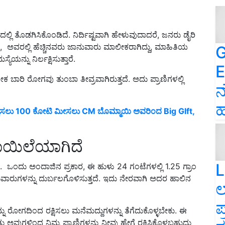
ಲಿ ತೊಡಗಿಸಿಕೊಂಡಿದೆ. ನಿರ್ದಿಷ್ಟವಾಗಿ ಹೇಳುವುದಾದರೆ, ಜನರು ಡೈರಿ
, ಅವರಲ್ಲಿ ಹೆಚ್ಚಿನವರು ಜಾನುವಾರು ಮಾಲೀಕರಾಗಿದ್ದು, ಮಾಹಿತಿಯ
G
ಯನ್ನು ನಿರ್ಲಕ್ಷಿಸುತ್ತಾರೆ.
E
 ಬಾರಿ ರೋಗವು ತುಂಬಾ ತೀವ್ರವಾಗಿರುತ್ತದೆ. ಅದು ಪ್ರಾಣಿಗಳಲ್ಲಿ
ನ
ಹ
ಚಿಸಲು 100 ಕೋಟಿ ಮೀಸಲು CM ಬೊಮ್ಮಾಯಿ ಅವರಿಂದ Big GIft,
 ಕಾಯಿಲೆಯಾಗಿದೆ
L
ಗಿದೆ. ಒಂದು ಅಂದಾಜಿನ ಪ್ರಕಾರ, ಈ ಹುಳು 24 ಗಂಟೆಗಳಲ್ಲಿ 1.25 ಗ್ರಾಂ
ಾನುವಾರುಗಳನ್ನು ದುರ್ಬಲಗೊಳಿಸುತ್ತದೆ. ಇದು ನೇರವಾಗಿ ಅದರ ಹಾಲಿನ
ಲ
ಪ
ನು ರೋಗದಿಂದ ರಕ್ಷಿಸಲು ಮನೆಮದ್ದುಗಳನ್ನು ತೆಗೆದುಕೊಳ್ಳಬೇಕು. ಈ
ಅವುಗಳಿಂದ ನಿಮ್ಮ ಪ್ರಾಣಿಗಳನ್ನು ನೀವು ಹೇಗೆ ರಕ್ಷಿಸಿಕೊಳ್ಳಬಹುದು