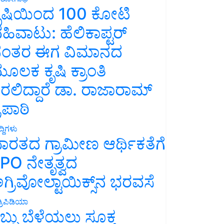
ೃಷಿಯಿಂದ 100 ಕೋಟಿ
ಹಿವಾಟು: ಹೆಲಿಕಾಪ್ಟರ್
ಂತರ ಈಗ ವಿಮಾನದ
ೂಲಕ ಕೃಷಿ ಕ್ರಾಂತಿ
ರಲಿದ್ದಾರೆ ಡಾ. ರಾಜಾರಾಮ್
್ರಿಪಾಠಿ
್ದಿಗಳು
ಾರತದ ಗ್ರಾಮೀಣ ಆರ್ಥಿಕತೆಗೆ
PO ನೇತೃತ್ವದ
ಗ್ರಿವೋಲ್ಟಾಯಿಕ್ಸ್‌ನ ಭರವಸೆ
್ರಿಪಿಡಿಯಾ
ಬ್ಬು ಬೆಳೆಯಲು ಸೂಕ್ತ