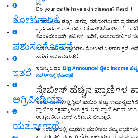
Do your cattle have skin disease? Read it
ತೋಟಗಾರಿಕೆ
ಜನಸಂಖ್ಯೆಯ ಹೆಚ್ಚಿನ ಭಾಗವು ಪಶುಸಂಗೋಪನೆ ವ್ಯವಹಾರದಲ್
ವ್ಯವಹಾರದಲ್ಲಿ ವರ್ಷಗಳಿಂದ ತೊಡಗಿಸಿಕೊಂಡಿದ್ದಾರೆ.
ಆದರೆ
ಕೊರತೆಯಿಂದಾಗಿ, ಹರ್ಪಿಸ್, ತುರಿಕೆ, ಪರೋಪಜೀವಿಗಳ ಸಮಸ್ಯೆ
ಪಶುಸಂಗೋಪನೆ
ಇದರಿಂದಾಗಿ ಈ ಪ್ರಾಣಿಗಳು ಸೋಂಕಿಗೆ ಒಳಗಾಗುತ್ತವೆ. ಅನೇಕ
ಸಾವಿಗೆ ಕಾರಣವಾಗುತ್ತದೆ.
ಇದನ್ನು ಓದಿರಿ:
Big Announce! ರೈತರ income ಹೆಚ್
ಇತರೆ
ಬಜೆಟ್‌ನಲ್ಲಿ ಘೋಷಣೆ
ಸ್ಕೇಬೀಸ್ ಹೆಚ್ಚಿನ ಪ್ರಾಣಿಗಳ
ಅಗ್ರಿಪೀಡಿಯಾ
ಇಂದು ಪ್ರಾಣಿಗಳಲ್ಲಿ ಸ್ಲಿಮ್ ಕಾಯಿಲೆ ಹೆಚ್ಚು ಸಾಮಾನ್ಯವಾ
ಪ್ರಾಣಿಗಳ ರಕ್ತವನ್ನು ಹೀರುತ್ತದೆ. ಇದು ಪ್ರಾಣಿ ಅಥವಾ ಜ
ಉತ್ಪಾದನೆಯ ಮೇಲೆ ಪರಿಣಾಮ ಬೀರುತ್ತದೆ.
ಯಶೋಗಾಥೆ
ಈ ಸಂದರ್ಭದಲ್ಲಿ, ಪ್ರಾಣಿಗಳ ಮಾಲೀಕರು ತಮ್ಮ ಪ್ರಾಣಿಗಳನ್
ಸಂದರ್ಭದಲ್ಲಿ, ಈ ಕಾಯಿಲೆಗಳ ಲಕ್ಷಣಗಳು ಯಾವುವು ಮತ್ತು 