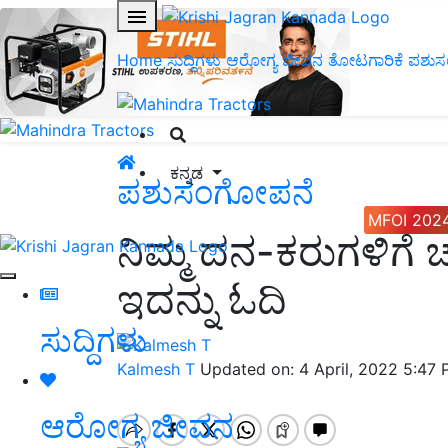
Home
ಸುದ್ದಿಗಳು
ಆರೋಗ್ಯ ಜೀವನ
ತೋಟಗಾರಿಕೆ
ಪಶುಸ
ಕನ್ನಡ
ಪಶುಸಂಗೋಪನೆ
MFOI 202
ನಿಮ್ಮ ದನ-ಕರುಗಳಿಗ
ಇದನ್ನು ಓದಿ
ಸುದ್ದಿಗಳು
Kalmesh T
Updated on: 4 April, 2022 5:47
ಆರೋಗ್ಯ ಜೀವನ