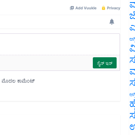
ಮ
ಜ
ಎ
ಅಗ
ವ
ಸ
ಮ
ಅಗ
ಹ
ಸ
ಉ