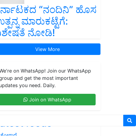
ರ್ನಾಟಕದ “ನಂದಿನಿ” ಹೊಸ
ತ್ಪನ್ನ ಮಾರುಕಟ್ಟೆಗೆ:
ಿಶೇಷತೆ ನೋಡಿ!
View More
We're on WhatsApp! Join our WhatsApp
group and get the most important
updates you need. Daily.
Join on WhatsApp
atest feeds
ಶೋಗಾಥೆ