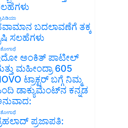
ಲಹೆಗಳು
್ರಿಪಿಡಿಯಾ
ವಾಮಾನ ಬದಲಾವಣೆಗೆ ತಕ್ಕ
ೃಷಿ ಸಲಹೆಗಳು
ಶೋಗಾಥೆ
ದೋ ಅಂಕಿತ್ ಪಾಟೀಲ್
ತ್ತು ಮಹೀಂದ್ರಾ 605
OVO ಟ್ರಾಕ್ಟರ್ ಬಗ್ಗೆ ನಿಮ್ಮ
ಿಂದಿ ಡಾಕ್ಯುಮೆಂಟ್‌ನ ಕನ್ನಡ
ನುವಾದ:
ಶೋಗಾಥೆ
್ರಹಲಾದ್ ಪ್ರಜಾಪತಿ: