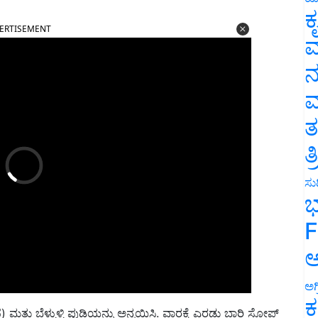
ಕ
ERTISEMENT
ವ
ನ
ಮ
ತ
ತ
ಸುದ
ಭ
F
ಅ
ಅಗ
ೆ) ಮತ್ತು ಬೆಳ್ಳುಳ್ಳಿ ಪುಡಿಯನ್ನು ಅನ್ವಯಿಸಿ. ವಾರಕ್ಕೆ ಎರಡು ಬಾರಿ ಸೋಪ್
ಕ
ಗಳ ದೇಹಕ್ಕೆ ಒಂದು ಭಾಗ ಸಾರಭೂತ ತೈಲ ಮತ್ತು ಎರಡು-ಮೂರು ಭಾಗ