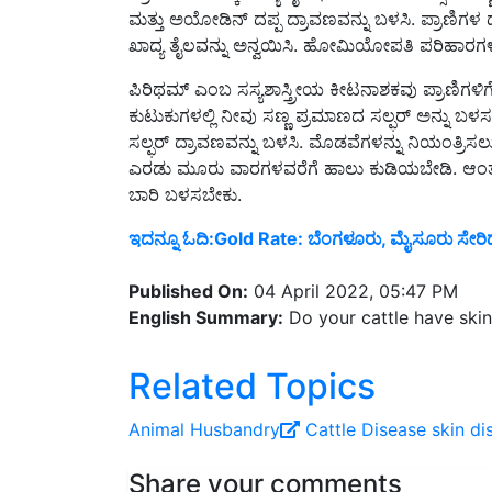
ಖಾದ್ಯ ತೈಲವನ್ನು ಅನ್ವಯಿಸಿ. ಹೋಮಿಯೋಪತಿ ಪರಿಹಾರಗಳು
ಪಿರಿಥಮ್ ಎಂಬ ಸಸ್ಯಶಾಸ್ತ್ರೀಯ ಕೀಟನಾಶಕವು ಪ್ರಾಣಿಗಳಿಗ
ಕುಟುಕುಗಳಲ್ಲಿ ನೀವು ಸಣ್ಣ ಪ್ರಮಾಣದ ಸಲ್ಫರ್ ಅನ್ನು ಬ
ಸಲ್ಫರ್ ದ್ರಾವಣವನ್ನು ಬಳಸಿ. ಮೊಡವೆಗಳನ್ನು ನಿಯಂತ್ರಿಸಲು
ಎರಡು ಮೂರು ವಾರಗಳವರೆಗೆ ಹಾಲು ಕುಡಿಯಬೇಡಿ. ಆಂತರಿಕ
ಬಾರಿ ಬಳಸಬೇಕು.
ಇದನ್ನೂ ಓದಿ:
Gold Rate: ಬೆಂಗಳೂರು, ಮೈಸೂರು ಸೇರಿದಂತ
Published On:
04 April 2022, 05:47 PM
English Summary:
Do your cattle have skin
Related Topics
Animal Husbandry
Cattle Disease
skin di
Share your comments