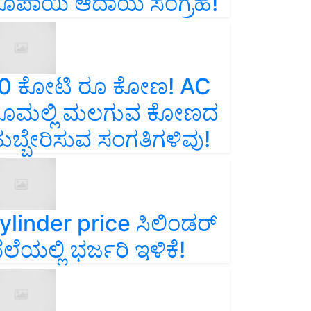
ೂಪಾಯಿ ಆದಾಯ ಸಂಗ್ರಹ!
0 ಕೋಟಿ ರೂ ಕೋಣ! AC
ೂಮಲ್ಲಿ ಮಲಗುವ ಕೋಣದ
ುಬ್ಬೇರಿಸುವ ಸಂಗತಿಗಳಿವು!
ylinder price ಸಿಲಿಂಡರ್‌
ೆಲೆಯಲ್ಲಿ ಭರ್ಜರಿ ಇಳಿಕೆ!