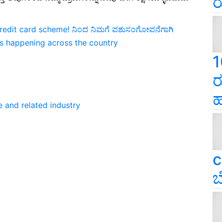
ರ
redit card scheme! ನಿಂದ ನಿಮಗೆ ಪಶುಸಂಗೋಪನೆಗಾಗಿ
ns happening across the country
1
ರ
ಹ
e and related industry
c
ಬ