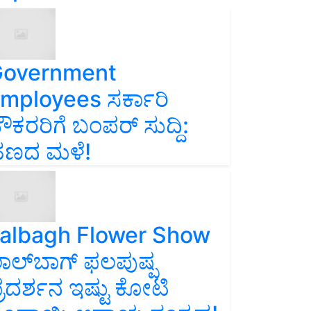
overnment
mployees ಸರ್ಕಾರಿ
ೌಕರರಿಗೆ ಬಂಪರ್‌ ಸುದ್ದಿ:
ಣದ ಮಳೆ!
albagh Flower Show
ಾಲ್‌ಬಾಗ್ ಫಲಪುಷ್ಪ
್ರದರ್ಶನ ಇಷ್ಟು ಕೋಟಿ