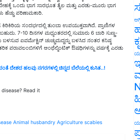
ಸ
 ಹೆಚ್ಚು ಪರಿಣಾಮಕಾರಿ.
ೆ ಕಿರಿಕಿರಿಯ ಸಂದರ್ಭದಲ್ಲಿ ತುಂಬಾ ಉಪಯುಕ್ತವಾಗಿದೆ. ಪ್ರಾಣಿಗಳ
ಅಗ
ಳಸಬಹುದು. 7-10 ದಿನಗಳ ಮಧ್ಯಂತರದಲ್ಲಿ ಸುಮಾರು 6 ಬಾರಿ ಸುಣ್ಣ-
ಹ
 ಬಳಸುವ ಐವರ್ಮೆಕ್ಟಿನ್ ಚುಚ್ಚುಮದ್ದನ್ನು ಬಳಸಿದ ನಂತರ ಕನಿಷ್ಠ
ಕ
 ಪರಾವಲಂಬಿಗಳಿಗೆ ಆಂಥೆಲ್ಮಿಂಟಿಕ್ ಔಷಧಿಗಳನ್ನು ವರ್ಷಕ್ಕೆ ಎರಡು
ಯ
ಇ
ೆ ದೇಶದ ಹಲವು ನಗರಗಳಲ್ಲಿ ಚಿನ್ನದ ಬೆಲೆಯಲ್ಲಿ ಕುಸಿತ..!
ಮ
 disease? Read it
N
ಹ
ಅ
sease
Animal husbandry
Agriculture
scabies
ಯ
ಪ