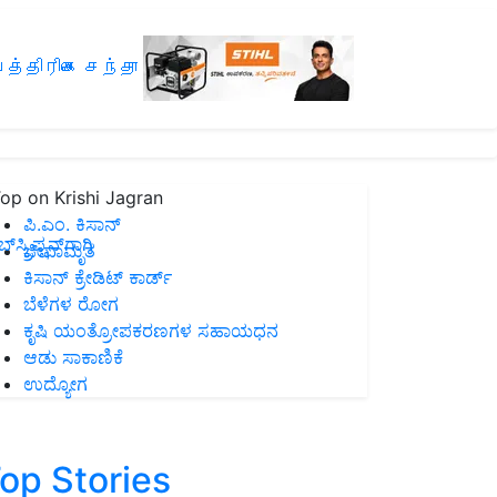
த்திரிகை சந்தா
op on Krishi Jagran
ಪಿ.ಎಂ. ಕಿಸಾನ್
ಸ್ಕ್ರಿಪ್ಷನ್‌ಗಾಗಿ
ಜೀವಾಮೃತ
ಕಿಸಾನ್ ಕ್ರೇಡಿಟ್ ಕಾರ್ಡ್
ಬೆಳೆಗಳ ರೋಗ
ಕೃಷಿ ಯಂತ್ರೋಪಕರಣಗಳ ಸಹಾಯಧನ
ಆಡು ಸಾಕಾಣಿಕೆ
ಉದ್ಯೋಗ
op Stories