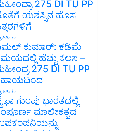
ಹೀಂದ್ರಾ 275 DI TU PP
ೊತೆಗೆ ಯಶಸ್ಸಿನ ಹೊಸ
ತ್ತರಗಳಿಗೆ
್ರಿಪಿಡಿಯಾ
ಿಮಲ್ ಕುಮಾರ್: ಕಡಿಮೆ
ಮಯದಲ್ಲಿ ಹೆಚ್ಚು ಕೆಲಸ –
ಹೀಂದ್ರ 275 DI TU PP
ಸಹಾಯದಿಂದ
್ರಿಪಿಡಿಯಾ
ೈಫಾ ಗುಂಪು ಭಾರತದಲ್ಲಿ
ಂಪೂರ್ಣ ಮಾಲೀಕತ್ವದ
ಪಕಂಪನಿಯನ್ನು