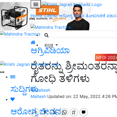
Home
ಸುದ್ದಿಗಳು
ಆರೋಗ್ಯ ಜೀವನ
ತೋಟಗಾರಿಕೆ
ಪಶುಸ
ಕನ್ನಡ
ಅಗ್ರಿಪಿಡಿಯಾ
MFOI 202
ರೈತರನ್ನು ಶ್ರೀಮಂತರನ್
ಗೋಧಿ ತಳಿಗಳು
ಸುದ್ದಿಗಳು
Maltesh
Updated on: 22 May, 2022 4:26 P
ಆರೋಗ್ಯ ಜೀವನ