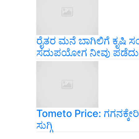
ರೈತರ ಮನೆ ಬಾಗಿಲಿಗೆ ಕೃಷಿ
ಸದುಪಯೋಗ ನೀವು ಪಡೆದುಕ
Tometo Price: ಗಗನಕ್ಕೇರ
ಸುಗ್ಗಿ