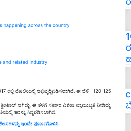
ರ
ns happening across the country
1
ರ
ಹ
e and related industry
7 ರಲ್ಲಿ ದೆಹಲಿಯಲ್ಲಿ ಅಭಿವೃದ್ಧಿಪಡಿಸಲಾಗಿದೆ. ಈ ಬೆಳೆ 120-125
c
ಬ
ಕ್ವಿಂಟಾಲ್ ಆಗಿದ್ದು, ಈ ತಳಿಗೆ ಸರ್ಕಾರ ವಿಶೇಷ ಪ್ರಾಮುಖ್ಯತೆ ನೀಡಿದ್ದು,
ಯಲ್ಲಿ ಇದನ್ನು ಸಿದ್ಧಪಡಿಸಲಾಗಿದೆ.
 ಕೆಲಸಗಳನ್ನು ಇಂದೇ ಪೂರ್ಣಗೊಳಿಸಿ