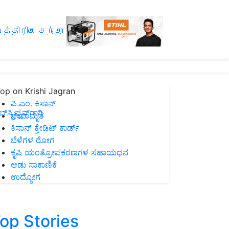
த்திரிகை சந்தா
op on Krishi Jagran
ಪಿ.ಎಂ. ಕಿಸಾನ್
ಸ್ಕ್ರಿಪ್ಷನ್‌ಗಾಗಿ
ಜೀವಾಮೃತ
ಕಿಸಾನ್ ಕ್ರೇಡಿಟ್ ಕಾರ್ಡ್
ಬೆಳೆಗಳ ರೋಗ
ಕೃಷಿ ಯಂತ್ರೋಪಕರಣಗಳ ಸಹಾಯಧನ
ಆಡು ಸಾಕಾಣಿಕೆ
ಉದ್ಯೋಗ
op Stories