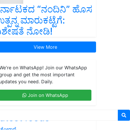
ರ್ನಾಟಕದ “ನಂದಿನಿ” ಹೊಸ
ತ್ಪನ್ನ ಮಾರುಕಟ್ಟೆಗೆ:
ಿಶೇಷತೆ ನೋಡಿ!
View More
We're on WhatsApp! Join our WhatsApp
group and get the most important
updates you need. Daily.
Join on WhatsApp
atest feeds
ಶೋಗಾಥೆ