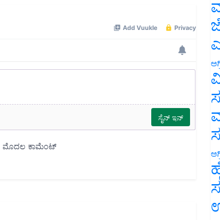
ಮ
ಜ
ಎ
ಅಗ
ವ
ಸ
ಮ
ಅಗ
ಹ
ಸ
ಉ