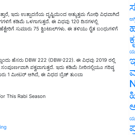
ಸ
ರೆ, ಇದು ಉತ್ಪಾದನೆಯ ದೃಷ್ಟಿಯಿಂದ ಅತ್ಯುತ್ತಮ ಗೋಧಿ ವಿಧವಾಗಿದೆ
ಗಗಳಿಗೆ ಕಡಿಮೆ ಒಳಗಾಗುತ್ತದೆ. ಈ ವಿಧವು 120 ದಿನಗಳಲ್ಲಿ
ಅಗ
ೆಕ್ಟೇರಿಗೆ ಸುಮಾರು 75 ಕ್ವಿಂಟಾಲ್‌ಗಳು. ಈ ತಳಿಯು ರೈತ ಬಂಧುಗಳಿಗೆ
ಹ
ಕ
ಯ
ನೊಂದು ಹೆಸರು DBW 222 (DBW-222). ಈ ವಿಧವು 2019 ರಲ್ಲಿ
ಇ
ಂಪೂರ್ಣವಾಗಿ ಪಕ್ವವಾಗುತ್ತದೆ. ಇದು ಕಡಿಮೆ ನೀರಿನಲ್ಲಿಯೂ ಗರಿಷ್ಠ
ಾರು 1 ಮೀಟರ್ ಆಗಿದೆ, ಈ ವಿಧದ ಬ್ರೆಡ್ ತುಂಬಾ
ಮ
N
For This Rabi Season
ಹ
ಅ
ಯ
ing
ಪ