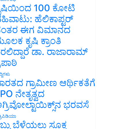
ೃಷಿಯಿಂದ 100 ಕೋಟಿ
ಹಿವಾಟು: ಹೆಲಿಕಾಪ್ಟರ್
ಂತರ ಈಗ ವಿಮಾನದ
ೂಲಕ ಕೃಷಿ ಕ್ರಾಂತಿ
ರಲಿದ್ದಾರೆ ಡಾ. ರಾಜಾರಾಮ್
್ರಿಪಾಠಿ
್ದಿಗಳು
ಾರತದ ಗ್ರಾಮೀಣ ಆರ್ಥಿಕತೆಗೆ
PO ನೇತೃತ್ವದ
ಗ್ರಿವೋಲ್ಟಾಯಿಕ್ಸ್‌ನ ಭರವಸೆ
್ರಿಪಿಡಿಯಾ
ಬ್ಬು ಬೆಳೆಯಲು ಸೂಕ್ತ