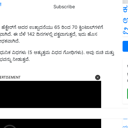
!
ಕ
Subscribe
ಉ
ೆಕ್ಟೇರ್‌ಗೆ ಅದರ ಉತ್ಪಾದನೆಯು 65 ರಿಂದ 70 ಕ್ವಿಂಟಾಲ್‌ಗಳಿಗೆ
ವ
ದ್ಧವಾಗಿದೆ. ಈ ಬೆಳೆ 142 ದಿನಗಳಲ್ಲಿ ಪಕ್ವವಾಗುತ್ತದೆ, ಇದು ಹೊಸ
ೋಧಕವಾಗಿದೆ.
ನಿಕ ವಿಧಗಳು (5 ಅತ್ಯುತ್ತಮ ವಿಧದ ಗೋಧಿಗಳು). ಅವು ರುಚಿ ಮತ್ತು
ವನ್ನು ನೀಡುತ್ತವೆ.
ERTISEMENT
L
ಯ