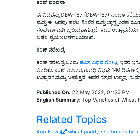
ಈ ವಿಧವನ್ನು DBW-187 (DBW-187) ಎಂದೂ ಕರೆಯುತ್ತಾ
ಮತ್ತು ಈ ವಿಧವು ಹಳದಿ ಕೊಳೆತ ಮತ್ತು ಬ್ಲಾಸ್ಟ್ನಂತಹ ರೋ
ಸಂಪೂರ್ಣವಾಗಿ ಪ್ರಬುದ್ಧವಾಗುತ್ತದೆ, ಇದರ ಉತ್ಪಾದನೆಯು ಹ
ಬಹಳ ಪ್ರಯೋಜನಕಾರಿಯಾಗಿದೆ.
ಕರಣ್
ನರೇಂದ್ರ
ಕರಣ್ ನರೇಂದ್ರ ಒಂದು
ಹೊಸ ವಿಧದ ಗೋಧಿ
, ಇದರ ಇನ್
ಬಂದಿತು. ಕರಣ್ ನರೇಂದ್ರ ಗೋಧಿ ವಿಧವು 140 ದಿನಗಳಲ್ಲಿ ಸ
ಉತ್ಪಾದನೆಯನ್ನು ನೀಡುತ್ತದೆ. ಅದರ ಸಸ್ಯದ ಉದ್ದವು ಸುಮ
Published On:
22 May 2022, 04:26 PM
English Summary:
Top Varieties of Wheat 
Related Topics
Agri News
wheat
paddy
rice
breeds
farm
Share your comments