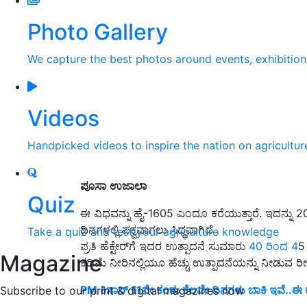
Photo Gallery
We capture the best photos around events, exhibitio
Videos
Handpicked videos to inspire the nation on agricultur
ಪೂಸಾ
ಉಜಾಲಾ
Quiz
ಈ ವಿಧವನ್ನು ಹೈ-1605 ಎಂದೂ ಕರೆಯುತ್ತಾರೆ. ಇದನ್ನು 201
ದಿನಗಳಲ್ಲಿ ಪಕ್ವವಾಗಲು ಸಿದ್ಧವಾಗಿದೆ
.
Take a quiz and test your agriculture knowledge
ಪ್ರತಿ ಹೆಕ್ಟೇರ್‌ಗೆ ಇದರ ಉತ್ಪಾದನೆ ಸುಮಾರು
40 ರಿಂದ 4
5 
Magazine
ಕಡಿಮೆ ನೀರಿನಲ್ಲಿಯೂ ಹೆಚ್ಚು ಉತ್ಪಾದನೆಯನ್ನು ನೀಡುವ ರೀತಿ
PM ಕಿಸಾನ್ 11ನೇ ಕಂತು ಕೆಲವೇ ದಿನಗಳು ಬಾಕಿ ಇವೆ..ಈ
Subscribe to our print & digital magazines now