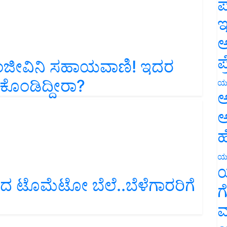
ಪ
ಇ
ಅ
 ಸಂಜೀವಿನಿ ಸಹಾಯವಾಣಿ! ಇದರ
ಪ
ೊಂಡಿದ್ದೀರಾ?
ಯ
ಅ
ಅ
ಹ
ಯ
ಯ
ಿದ ಟೊಮೆಟೋ ಬೆಲೆ..ಬೆಳೆಗಾರರಿಗೆ
ಗ
ಮ