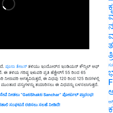
ಕ
ವ
ನ
ಮ
ತ
ತ
ದೆ.
ಪೂಸಾ ತೇಜಸ್
ತಳಿಯು ಇಂದೋರ್‌ನ ಇಂಡಿಯನ್ ಕೌನ್ಸಿಲ್ ಆಫ್
ಸುದ
ೆ. ಈ ತಳಿಯ ಗರಿಷ್ಠ ಇಳುವರಿ ಪ್ರತಿ ಹೆಕ್ಟೇರ್‌ಗೆ 55 ರಿಂದ 65
ಭ
 ಬಾರಿ ನೀರಾವರಿ ಅಗತ್ಯವಿರುತ್ತದೆ, ಈ ವಿಧವು 120 ರಿಂದ 125 ದಿನಗಳಲ್ಲಿ
ಗಂಜಿ ಮುಂತಾದ ವಸ್ತುಗಳನ್ನು ತಯಾರಿಸಲು ಈ ವಿಧವನ್ನು ಬಳಸಲಾಗುತ್ತದೆ.
F
ಂಡ್ ಸೇವೆ ನೀಡಲು “GatiShakti Sanchar” ಪೋರ್ಟಲ್ ಪ್ರಾರಂಭ!
ಅ
ಭಾವಶಾಲಿ ಸಂಘಟನೆ ರಚಿಸಲು ಸಲಹೆ ನೀಡಿದೆ!
ಅಗ
ಕ