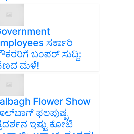
overnment
mployees ಸರ್ಕಾರಿ
ೌಕರರಿಗೆ ಬಂಪರ್‌ ಸುದ್ದಿ:
ಣದ ಮಳೆ!
albagh Flower Show
ಾಲ್‌ಬಾಗ್ ಫಲಪುಷ್ಪ
್ರದರ್ಶನ ಇಷ್ಟು ಕೋಟಿ