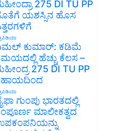
ಹೀಂದ್ರಾ 275 DI TU PP
ೊತೆಗೆ ಯಶಸ್ಸಿನ ಹೊಸ
ತ್ತರಗಳಿಗೆ
್ರಿಪಿಡಿಯಾ
ಿಮಲ್ ಕುಮಾರ್: ಕಡಿಮೆ
ಮಯದಲ್ಲಿ ಹೆಚ್ಚು ಕೆಲಸ –
ಹೀಂದ್ರ 275 DI TU PP
ಸಹಾಯದಿಂದ
್ರಿಪಿಡಿಯಾ
ೈಫಾ ಗುಂಪು ಭಾರತದಲ್ಲಿ
ಂಪೂರ್ಣ ಮಾಲೀಕತ್ವದ
ಪಕಂಪನಿಯನ್ನು