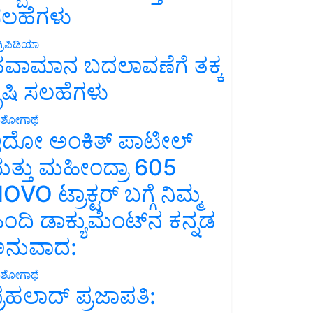
ಲಹೆಗಳು
್ರಿಪಿಡಿಯಾ
ವಾಮಾನ ಬದಲಾವಣೆಗೆ ತಕ್ಕ
ೃಷಿ ಸಲಹೆಗಳು
ಶೋಗಾಥೆ
ದೋ ಅಂಕಿತ್ ಪಾಟೀಲ್
ತ್ತು ಮಹೀಂದ್ರಾ 605
OVO ಟ್ರಾಕ್ಟರ್ ಬಗ್ಗೆ ನಿಮ್ಮ
ಿಂದಿ ಡಾಕ್ಯುಮೆಂಟ್‌ನ ಕನ್ನಡ
ನುವಾದ:
ಶೋಗಾಥೆ
್ರಹಲಾದ್ ಪ್ರಜಾಪತಿ: