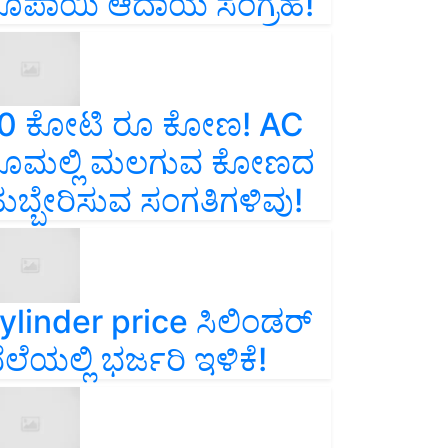
ೂಪಾಯಿ ಆದಾಯ ಸಂಗ್ರಹ!
0 ಕೋಟಿ ರೂ ಕೋಣ! AC
ೂಮಲ್ಲಿ ಮಲಗುವ ಕೋಣದ
ುಬ್ಬೇರಿಸುವ ಸಂಗತಿಗಳಿವು!
ylinder price ಸಿಲಿಂಡರ್‌
ೆಲೆಯಲ್ಲಿ ಭರ್ಜರಿ ಇಳಿಕೆ!