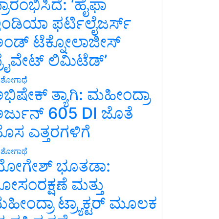
್ರಾರಂಭಿಸಿದೆ: ‘ಹೈಫಾ
ಂಡಿಯಾ ಫರ್ಟಿಲೈಜರ್ಸ್
ಂಡ್ ಟೆಕ್ನೋಲಾಜೀಸ್
್ರೈವೇಟ್ ಲಿಮಿಟೆಡ್’
ಶೋಗಾಥೆ
ಭಿಷೇಕ್ ತ್ಯಾಗಿ: ಮಹೀಂದ್ರಾ
ರ್ಜುನ್ 605 DI ಜೊತೆ
ೊಸ ಎತ್ತರಗಳಿಗೆ
ಶೋಗಾಥೆ
ೋಗೇಶ್ ಭೂತಡಾ:
ೋಸಂರಕ್ಷಣೆ ಮತ್ತು
ಹೀಂದ್ರಾ ಟ್ರ್ಯಾಕ್ಟರ್ ಮೂಲಕ