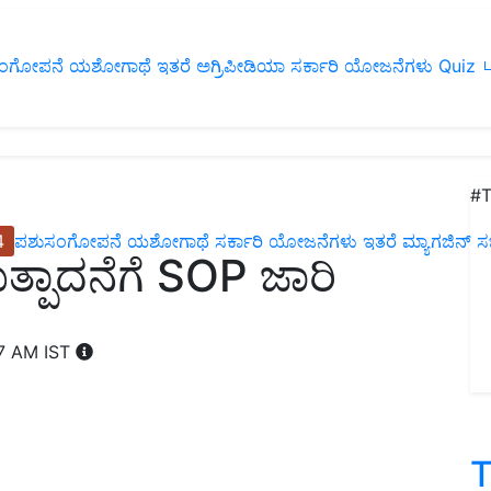
ಂಗೋಪನೆ
ಯಶೋಗಾಥೆ
ಇತರೆ
ಅಗ್ರಿಪೀಡಿಯಾ
ಸರ್ಕಾರಿ ಯೋಜನೆಗಳು
Quiz
ப
#T
4
ಪಶುಸಂಗೋಪನೆ
ಯಶೋಗಾಥೆ
ಸರ್ಕಾರಿ ಯೋಜನೆಗಳು
ಇತರೆ
ಮ್ಯಾಗಜಿನ್‌ ಸಬ್‌
್ಪಾದನೆಗೆ SOP ಜಾರಿ
07 AM IST
T