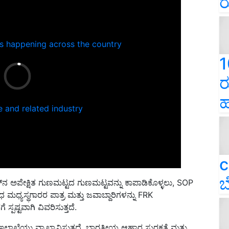
ರ
ns happening across the country
1
ರ
ಹ
e and related industry
c
ಬ
್‌ನ ಅಪೇಕ್ಷಿತ ಗುಣಮಟ್ಟದ ಗುಣಮಟ್ಟವನ್ನು ಕಾಪಾಡಿಕೊಳ್ಳಲು, SOP
ಧ್ಯಸ್ಥಗಾರರ ಪಾತ್ರ ಮತ್ತು ಜವಾಬ್ದಾರಿಗಳನ್ನು FRK
ಪಷ್ಟವಾಗಿ ವಿವರಿಸುತ್ತದೆ.
 ಇಲಾಖೆಯು ವ್ಯಾಖ್ಯಾನಿಸುತ್ತದೆ, ಭಾರತೀಯ ಆಹಾರ ಸುರಕ್ಷತೆ ಮತ್ತು