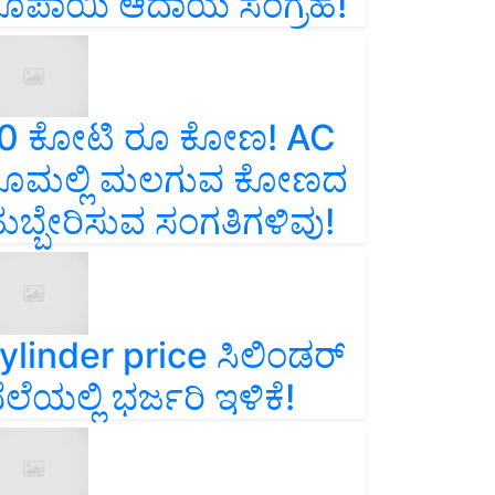
ೂಪಾಯಿ ಆದಾಯ ಸಂಗ್ರಹ!
0 ಕೋಟಿ ರೂ ಕೋಣ! AC
ೂಮಲ್ಲಿ ಮಲಗುವ ಕೋಣದ
ುಬ್ಬೇರಿಸುವ ಸಂಗತಿಗಳಿವು!
ylinder price ಸಿಲಿಂಡರ್‌
ೆಲೆಯಲ್ಲಿ ಭರ್ಜರಿ ಇಳಿಕೆ!