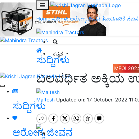
Home
ಸುದ್ದಿಗಳು
ಆರೋಗ್ಯ ಜೀವನ
ತೋಟಗಾರಿಕೆ
ಪಶುಸ
ಕನ್ನಡ
ಸುದ್ದಿಗಳು
MFOI 202
ಬಲವರ್ಧಿತ ಅಕ್ಕಿಯ ಉತ
Maltesh
Updated on: 17 October, 2022 11:
ಸುದ್ದಿಗಳು
ಆರೋಗ್ಯ ಜೀವನ
rice