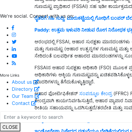
ಗುಣಮಟ್ಟ ಪ್ರಾಧಿಕಾರ (FSSAI) ಸಹ ಇಡೀ ಕಾರ್ಯಕ್ರಮದಲ್ಲಿ 
We're social. Connect with us on:
ರೈತರಿಗೆ ಸಿಹಿ ಸುದ್ದಿ: ಮಾರುಕಟ್ಟೆಯಲ್ಲಿ ಗೋಧಿಗೆ ಬಂಪರ್ ಬೆ
Paddy: ಉತ್ತಮ ಇಳುವರಿ ನೀಡುವ ರೋಗ ನಿರೋಧಕ ಭತ್ತದ 
ಆರಂಭದಲ್ಲಿ FSSAI, ಆಹಾರ ಸುರಕ್ಷತಾ ಮಾನದಂಡಗಳು (
ಮತ್ತು ಗುಣಮಟ್ಟ (ಆಹಾರ ಉತ್ಪನ್ನಗಳ ಗುಣಮಟ್ಟ ಮತ್ತು
ಸೇರಿದಂತೆ ಬಲವರ್ಧಿತ ಆಹಾರದ ಮಾನದಂಡಗಳನ್ನು ಸೂಚಿ
FSSAIನ ಆಹಾರ ಸುರಕ್ಷತಾ ಅಧಿಕಾರಿ (FSO) ಮೂಲಕ ಪ್ರಚಾ
ಅಧಿಕಾರಿಗಳು ಅಕ್ಕಿಯ ಗುಣಮಟ್ಟವನ್ನು ಖಚಿತಪಡಿಸಿಕೊಳ್ಳ
More Links
ಮಾದರಿಗಳನ್ನು ತೆಗೆದುಕೊಳ್ಳುತ್ತಿದ್ದಾರೆ.
About us
Directory
ಆಹಾರ ಫೋರ್ಟಿಫಿಕೇಶನ್
ಸಂಪನ್ಮೂಲ ಕೇಂದ್ರ
(FFRC) F
Our Team
ಕೇಂದ್ರವಾಗಿ ಕಾರ್ಯನಿರ್ವಹಿಸುತ್ತಿದೆ, ಆಹಾರ ವ್ಯಾಪಾರ ನಿರ್
Contact
ರೀತಿಯ ಸಹಾಯವನ್ನು ಒದಗಿಸುತ್ತದೆ/ತರಬೇತಿ ಮತ್ತು ಸಾಮರ್
ರಷ್ಯಾದಿಂದ ಅಪಾರ ಬೇಡಿಕೆಯಿದ್ದರೂ 200 ರೂ. ಕುಸಿತ 
CLOSE
ಇಂಡೋನೇಷ್ಯಾ ನಿಷೇಧದ ನಡುವೆಯೂ ಬೇಡಿಕೆಯಲ್ಲಿರುವ ಭ