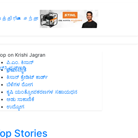
த்திரிகை சந்தா
op on Krishi Jagran
ಪಿ.ಎಂ. ಕಿಸಾನ್
ಸ್ಕ್ರಿಪ್ಷನ್‌ಗಾಗಿ
ಜೀವಾಮೃತ
ಕಿಸಾನ್ ಕ್ರೇಡಿಟ್ ಕಾರ್ಡ್
ಬೆಳೆಗಳ ರೋಗ
ಕೃಷಿ ಯಂತ್ರೋಪಕರಣಗಳ ಸಹಾಯಧನ
ಆಡು ಸಾಕಾಣಿಕೆ
ಉದ್ಯೋಗ
op Stories