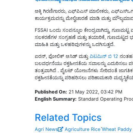
ಅಕ್ಕಿ ಗಿರಣಿಗಾರರು, ಎಫ್‌ಪಿಎಸ್ ಮಾಲೀಕರು, ಎಫ್‌ಎಸ್‌ಒ
ಕಾರ್ಯಕ್ರಮವನ್ನು ಮೇಲ್ವಿಚಾರಣೆ ಮಾಡಿ ಮತ್ತು ಮೌಲ್ಯಮಾ
FSSAI ಒಂದು ಸಂಪನ್ಮೂಲ ಕೇಂದ್ರವಾಗಿದ್ದು, ಗುಣಮಟ್ಟ ಮ
ಸಲಕರಣೆಗಳ ಸಂಗ್ರಹಣೆ ಮತ್ತು ತಯಾರಿಕೆ, ಗುಣಮಟ್ಟದ ಭರ
ಮಾಹಿತಿ ಮತ್ತು ಒಳಹರಿವುಗಳನ್ನು ಒದಗಿಸುತ್ತದೆ.
ಐರನ್, ಫೋಲಿಕ್ ಆಸಿಡ್ ಮತ್ತು
ವಿಟಮಿನ್ ಬಿ 12
ನಂತಹ ಸ
ಬಲವರ್ಧನೆಯು ರಕ್ತಹೀನತೆಯ ಸವಾಲನ್ನು ಎದುರಿಸಲು ಪರಿ
ತಂತ್ರವಾಗಿದೆ . ಪೈಲಟ್ ಯೋಜನೆಗಳು ಸೇರಿದಂತೆ ಜಾಗತಿ
ರಕ್ತಹೀನತೆಯನ್ನು ಪರಿಹರಿಸಲು ಪರಿಣಾಮಕಾರಿ ಮಧ್ಯಸ್ಥಿಕೆಯ
Published On:
21 May 2022, 03:42 PM
English Summary:
Standard Operating Proce
Related Topics
Agri News
Agriculture
Rice
́Wheat
Paddy