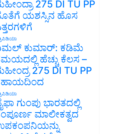
ಹೀಂದ್ರಾ 275 DI TU PP
ೊತೆಗೆ ಯಶಸ್ಸಿನ ಹೊಸ
ತ್ತರಗಳಿಗೆ
್ರಿಪಿಡಿಯಾ
ಿಮಲ್ ಕುಮಾರ್: ಕಡಿಮೆ
ಮಯದಲ್ಲಿ ಹೆಚ್ಚು ಕೆಲಸ –
ಹೀಂದ್ರ 275 DI TU PP
ಸಹಾಯದಿಂದ
್ರಿಪಿಡಿಯಾ
ೈಫಾ ಗುಂಪು ಭಾರತದಲ್ಲಿ
ಂಪೂರ್ಣ ಮಾಲೀಕತ್ವದ
ಪಕಂಪನಿಯನ್ನು