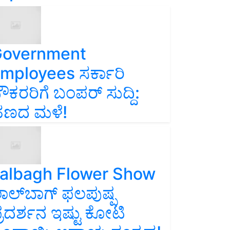
overnment
mployees ಸರ್ಕಾರಿ
ೌಕರರಿಗೆ ಬಂಪರ್‌ ಸುದ್ದಿ:
ಣದ ಮಳೆ!
albagh Flower Show
ಾಲ್‌ಬಾಗ್ ಫಲಪುಷ್ಪ
್ರದರ್ಶನ ಇಷ್ಟು ಕೋಟಿ