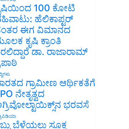
ೃಷಿಯಿಂದ 100 ಕೋಟಿ
ಹಿವಾಟು: ಹೆಲಿಕಾಪ್ಟರ್
ಂತರ ಈಗ ವಿಮಾನದ
ೂಲಕ ಕೃಷಿ ಕ್ರಾಂತಿ
ರಲಿದ್ದಾರೆ ಡಾ. ರಾಜಾರಾಮ್
್ರಿಪಾಠಿ
್ದಿಗಳು
ಾರತದ ಗ್ರಾಮೀಣ ಆರ್ಥಿಕತೆಗೆ
PO ನೇತೃತ್ವದ
ಗ್ರಿವೋಲ್ಟಾಯಿಕ್ಸ್‌ನ ಭರವಸೆ
್ರಿಪಿಡಿಯಾ
ಬ್ಬು ಬೆಳೆಯಲು ಸೂಕ್ತ