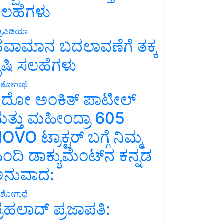
ಲಹೆಗಳು
್ರಿಪಿಡಿಯಾ
ವಾಮಾನ ಬದಲಾವಣೆಗೆ ತಕ್ಕ
ೃಷಿ ಸಲಹೆಗಳು
ಶೋಗಾಥೆ
ದೋ ಅಂಕಿತ್ ಪಾಟೀಲ್
ತ್ತು ಮಹೀಂದ್ರಾ 605
OVO ಟ್ರಾಕ್ಟರ್ ಬಗ್ಗೆ ನಿಮ್ಮ
ಿಂದಿ ಡಾಕ್ಯುಮೆಂಟ್‌ನ ಕನ್ನಡ
ನುವಾದ:
ಶೋಗಾಥೆ
್ರಹಲಾದ್ ಪ್ರಜಾಪತಿ: