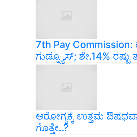
7th Pay Commission: ಕೇ
ಗುಡ್ನ್ಯೂಸ್; ಶೇ.14% ರಷ್ಟು ತುಟ
ಆರೋಗ್ಯಕ್ಕೆ ಉತ್ತಮ ಔಷಧವಾ
ಗೊತ್ತೇ..?