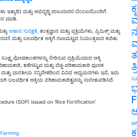
ಕ
ಗಳು ಇತ್ಯಾದಿ) ಮತ್ತು ಅಭಿವೃದ್ಧಿ ಪಾಲುದಾರರ ಬೆಂಬಲದೊಂದಿಗೆ
ವ
ಪನ ಮಾಡಿ.
ನ
ತ್ತು
ಆಹಾರ ಸುರಕ್ಷತೆ,
ತಂತ್ರಜ್ಞಾನ ಮತ್ತು ಪ್ರಕ್ರಿಯೆಗಳು, ಪ್ರಿಮಿಕ್ಸ್ ಮತ್ತು
ವಸೆ ಮತ್ತು ಬಲವರ್ಧಿತ ಅಕ್ಕಿಗೆ ಗುಣಮಟ್ಟದ ನಿಯಂತ್ರಣದ ಕುರಿತು
ಮ
ತ
ೂಕ್ಷ್ಮ ಪೋಷಕಾಂಶಗಳನ್ನು ಸೇರಿಸುವ ಪ್ರಕ್ರಿಯೆಯಾದ ಅಕ್ಕಿ
ತ
ಣಾಮಕಾರಿ, ತಡೆಗಟ್ಟುವ ಮತ್ತು ವೆಚ್ಚ-ಪರಿಣಾಮಕಾರಿ ಪೂರಕ
ಕ ಮತ್ತು ಭಾರತೀಯ ಸನ್ನಿವೇಶದಿಂದ ವಿವಿಧ ಅಧ್ಯಯನಗಳು ಇವೆ, ಇದು
ಸುದ
ಾಗಿ ಬಲವರ್ಧಿತ ಅಕ್ಕಿಯ ಪರಿಣಾಮಕಾರಿತ್ವವನ್ನು ಸಾಬೀತುಪಡಿಸಿದೆ.
ಭ
F
dure (SOP) issued on ‘Rice Fortification’
ಅ
ಅಗ
ಕ
Farming