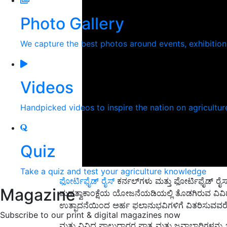
Photo Gallery
We capture the best photos around events, exhibitio
Videos
Handpicked videos to inspire the nation on agricultur
Quiz
Take a quiz and test your agriculture knowledge
ಫೋರ್ಟಿಫೈಡ್ ರೈಸ್
ಕರ್ನಲ್‌ಗಳು ಮತ್ತು ಫೋರ್ಟಿಫೈಡ್ ರೈಸ
Magazine
ಮಹತ್ವಾಕಾಂಕ್ಷೆಯ ಯೋಜನೆಯಡಿಯಲ್ಲಿ ತೊಡಗಿರುವ ವಿವಿಧ ಮ
ಉತ್ಪಾದನೆಯಿಂದ ಅರ್ಹ ಫಲಾನುಭವಿಗಳಿಗೆ ವಿತರಿಸುವವರೆಗೆ ಸ್
Subscribe to our print & digital magazines now
ಮತ್ತು ವಿವಿಧ ಪಾಲುದಾರರ ಪಾತ್ರ ಮತ್ತು ಜವಾಬ್ದಾರಿಗಳನ್ನು