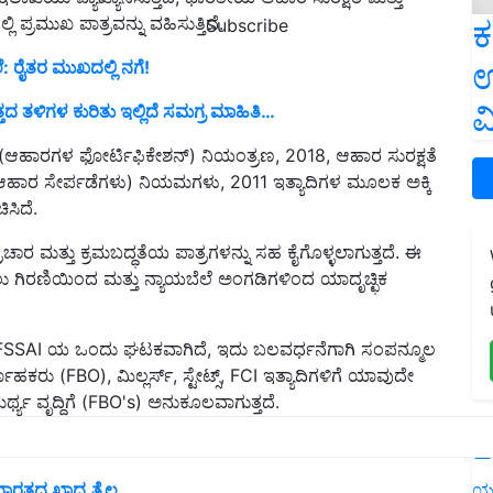
ಪ್ರಮುಖ ಪಾತ್ರವನ್ನು ವಹಿಸುತ್ತಿದೆ.
ಕ
Subscribe
ಉ
ಲೆ: ರೈತರ ಮುಖದಲ್ಲಿ ನಗೆ!
ವ
ತಳಿಗಳ ಕುರಿತು ಇಲ್ಲಿದೆ ಸಮಗ್ರ ಮಾಹಿತಿ…
ಆಹಾರಗಳ ಫೋರ್ಟಿಫಿಕೇಶನ್) ನಿಯಂತ್ರಣ, 2018, ಆಹಾರ ಸುರಕ್ಷತೆ
 ಆಹಾರ ಸೇರ್ಪಡೆಗಳು) ನಿಯಮಗಳು, 2011 ಇತ್ಯಾದಿಗಳ ಮೂಲಕ ಅಕ್ಕಿ
ಸಿದೆ.
ರ ಮತ್ತು ಕ್ರಮಬದ್ಧತೆಯ ಪಾತ್ರಗಳನ್ನು ಸಹ ಕೈಗೊಳ್ಳಲಾಗುತ್ತದೆ. ಈ
ಲು ಗಿರಣಿಯಿಂದ ಮತ್ತು ನ್ಯಾಯಬೆಲೆ ಅಂಗಡಿಗಳಿಂದ ಯಾದೃಚ್ಛಿಕ
SSAI ಯ ಒಂದು ಘಟಕವಾಗಿದೆ, ಇದು ಬಲವರ್ಧನೆಗಾಗಿ ಸಂಪನ್ಮೂಲ
ವಾಹಕರು (FBO), ಮಿಲ್ಲರ್ಸ್, ಸ್ಟೇಟ್ಸ್, FCI ಇತ್ಯಾದಿಗಳಿಗೆ ಯಾವುದೇ
ಥ್ಯ ವೃದ್ಧಿಗೆ (FBO's) ಅನುಕೂಲವಾಗುತ್ತದೆ.
L
ಕಂಡ ಗೋಧಿ..ಕಾರಣವೇನು..?
ಯ
ಾರತದ ಖಾದ್ಯ ತೈಲ