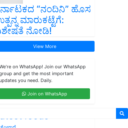
ರ್ನಾಟಕದ “ನಂದಿನಿ” ಹೊಸ
ತ್ಪನ್ನ ಮಾರುಕಟ್ಟೆಗೆ:
ಿಶೇಷತೆ ನೋಡಿ!
View More
We're on WhatsApp! Join our WhatsApp
group and get the most important
updates you need. Daily.
Join on WhatsApp
atest feeds
ಶೋಗಾಥೆ