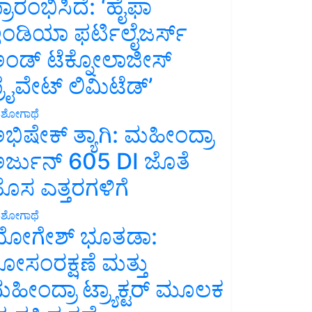
್ರಾರಂಭಿಸಿದೆ: ‘ಹೈಫಾ
ಂಡಿಯಾ ಫರ್ಟಿಲೈಜರ್ಸ್
ಂಡ್ ಟೆಕ್ನೋಲಾಜೀಸ್
್ರೈವೇಟ್ ಲಿಮಿಟೆಡ್’
ಶೋಗಾಥೆ
ಭಿಷೇಕ್ ತ್ಯಾಗಿ: ಮಹೀಂದ್ರಾ
ರ್ಜುನ್ 605 DI ಜೊತೆ
ೊಸ ಎತ್ತರಗಳಿಗೆ
ಶೋಗಾಥೆ
ೋಗೇಶ್ ಭೂತಡಾ:
ೋಸಂರಕ್ಷಣೆ ಮತ್ತು
ಹೀಂದ್ರಾ ಟ್ರ್ಯಾಕ್ಟರ್ ಮೂಲಕ