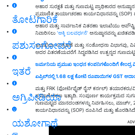
ಆಹಾರ ಸುರಕ್ಷತೆ ಮತ್ತು ಗುಣಮಟ್ಟ ಪ್ರಾಧಿಕಾರದ ಅನುಷ್ಠಾ
ಪ್ರಮಾಣಿತ ಕಾರ್ಯಾಚರಣಾ ಕಾರ್ಯವಿಧಾನವನ್ನು (SOP) 
ತೋಟಗಾರಿಕೆ
ಆಹಾರ ಮತ್ತು ಸಾರ್ವಜನಿಕ ವಿತರಣಾ ಇಲಾಖೆಯು ಅಪೌಷ್ಟಿಕತ
ನಿವಾರಿಸಲು
'ಅಕ್ಕಿ ಬಲವರ್ಧನೆ'
ಅನುಷ್ಠಾನವನ್ನು ಖಚಿತಪಡಿಸಿ
ಪಶುಸಂಗೋಪನೆ
ಇಲಾಖೆಯ ಸಂಗ್ರಹಣೆ ಮತ್ತು ಸಂಶೋಧನಾ ವಿಭಾಗವು, ವಿ
ಅದರ ವಿತರಣೆಯವರೆಗೆ ಸಿದ್ಧಪಡಿಸಿದ ಉತ್ಪನ್ನದ ಗುಣಮಟ್ಟ
ಜರ್ಮನಿಯ ಪ್ರಮುಖ ಇಂಧನ ಕಂಪನಿಗಳೊಂದಿಗೆ ಕೇಂದ್ರ ವಿ
ಇತರೆ
ಏಪ್ರಿಲ್‌ನಲ್ಲಿ 1.68 ಲಕ್ಷ ಕೋಟಿ ರೂಪಾಯಿಗಳ GST ಆದ
ಮತ್ತು FRK (ಫೋರ್ಟಿಫೈಡ್ ರೈಸ್ ಕರ್ನಲ್) ತಯಾರಕರು/
ಅಗ್ರಿಪೀಡಿಯಾ
ಪ್ರಮಾಣೀಕರಣ ಇತ್ಯಾದಿ. ಸಂಪೂರ್ಣ ಕಾರ್ಯಕ್ರಮದ ಸುಗಮ
ಗುಣಮಟ್ಟದ ಮಾನದಂಡಗಳನ್ನು ನಿರ್ವಹಿಸಲು, ಮಾರ್ಚ್, 
ಕಾರ್ಯವಿಧಾನವನ್ನು (SOP) ರೂಪಿಸಿದೆ ಮತ್ತು ಹೊರಡಿಸಿದೆ
ಯಶೋಗಾಥೆ
ADV