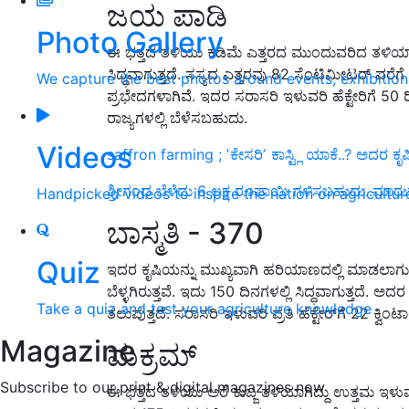
ಜಯ ಪಾಡಿ
Photo Gallery
ಈ ಭತ್ತದ ತಳಿಯು ಕಡಿಮೆ ಎತ್ತರದ ಮುಂದುವರಿದ ತಳಿಯಾಗಿದ
ಸಿದ್ಧವಾಗುತ್ತದೆ. ಸಸ್ಯದ ಎತ್ತರವು 82 ಸೆಂಟಿಮೀಟರ್ ವರ
We capture the best photos around events, exhibitio
ಪ್ರಭೇದಗಳಾಗಿವೆ. ಇದರ ಸರಾಸರಿ ಇಳುವರಿ ಹೆಕ್ಟೇರಿಗೆ 50 ರ
ರಾಜ್ಯಗಳಲ್ಲಿ ಬೆಳೆಸಬಹುದು.
Videos
saffron farming ; ʼಕೇಸರಿʼ ಕಾಸ್ಟ್ಲಿ ಯಾಕೆ..? ಅದರ ಕೃಷಿ 
ಶ್ರೀಗಂಧ ಬೆಳೆದು 6 ಲಕ್ಷ ರೂಪಾಯಿ ಗಳಿಸಬಹುದು..ಮಾರುಕಟ್ಟೆ
Handpicked videos to inspire the nation on agricultur
ಬಾಸ್ಮತಿ - 370
Quiz
ಇದರ ಕೃಷಿಯನ್ನು ಮುಖ್ಯವಾಗಿ ಹರಿಯಾಣದಲ್ಲಿ ಮಾಡಲಾಗುತ್
ಬೆಳ್ಳಗಿರುತ್ತವೆ. ಇದು 150 ದಿನಗಳಲ್ಲಿ ಸಿದ್ಧವಾಗುತ್ತದೆ. 
Take a quiz and test your agriculture knowledge
ತಲುಪುತ್ತದೆ. ಸರಾಸರಿ ಇಳುವರಿ ಪ್ರತಿ ಹೆಕ್ಟೇರ್‌ಗೆ 22 ಕ್ವಿಂಟ
Magazine
ಮಕ್ರಮ್
Subscribe to our print & digital magazines now
ಈ ಭತ್ತದ ತಳಿಯು ಅರೆ ಕುಬ್ಜ ತಳಿಯಾಗಿದ್ದು ಉತ್ತಮ ಇಳ