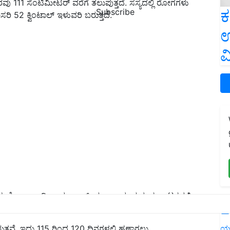
್ತರವು 111 ಸೆಂಟಿಮೀಟರ್ ವರೆಗೆ ತಲುಪುತ್ತದೆ. ಸಸ್ಯದಲ್ಲಿ ರೋಗಗಳು
ಕ
Subscribe
ಾಸರಿ 52 ಕ್ವಿಂಟಾಲ್ ಇಳುವರಿ ಬರುತ್ತದೆ.
ಉ
ವ
 ಗೋವಾ, ಒಡಿಶಾ, ಗುಜರಾತ್, ಮಹಾರಾಷ್ಟ್ರ ಮತ್ತು ಕರ್ನಾಟಕದಲ್ಲಿ
L
ಯ
ಿರುತ್ತವೆ. ಇದು 115 ರಿಂದ 120 ದಿನಗಳಲ್ಲಿ ಹಣ್ಣಾಗಲು