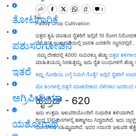
ತೋಟಗಾರಿಕೆ
Paddy Crop Cultivation
ಭತ್ತದ ಕೃಷಿ ಮಾಡುವ ರೈತರಿಗೆ ಇಲ್ಲಿವೆ 10 ರೋಗ ನಿರೋಧಕ
ಪಶುಸಂಗೋಪನೆ
ಬೆಳೆ. ಭತ್ತ ಉತ್ಪಾದನೆಯಲ್ಲಿ ಭಾರತ ಎರಡನೇ ಸ್ಥಾನದಲ್ಲಿದೆ .
ನಮ್ಮ ದೇಶದಲ್ಲಿ 4000 ಸಾವಿರಕ್ಕೂ ಹೆಚ್ಚು
ಭತ್ತದ ತಳಿಗಳನ್
ಮಾಹಿತಿಯನ್ನು ನೀಡುತ್ತಿದ್ದು, ಇದು ರೈತ ಬಂಧುಗಳಿಗೆ ಹೆಚ್ಚು 
ಇತರೆ
ಕಪ್ಪು ಗೋಧಿಯ ಬಗ್ಗೆ ನಿಮಗೆ ಗೊತ್ತೆ? ಇಲ್ಲಿದೆ ರೈತರಿಗ
ಮೇ ತಿಂಗಳಲ್ಲಿ ಬಿತ್ತನೆ ಮಾಡಬೇಕಾದ ಬೆಳೆಗಳು! ಇದರಿಂದ ರ
ಅಗ್ರಿಪೀಡಿಯಾ
ಹೈಬ್ರಿಡ್ - 620
ಇದು ಉತ್ತಮ ಇಳುವರಿಯೊಂದಿಗೆ ಸುಧಾರಿತ ತಳಿಯಾಗಿದೆ. 
ರಿಂದ 130 ದಿನಗಳಲ್ಲಿ ಹಣ್ಣಾಗಲು ಸಿದ್ಧವಾಗಿದೆ. ಇದು ಬ್ಲ
ಯಶೋಗಾಥೆ
ರೋಗಗಳಿಗೆ ಸಹಿಷ್ಣುವಾಗಿದೆ. ಇದರ ಸರಾಸರಿ ಇಳುವರಿ ಹೆಕ್ಟೇರಿ