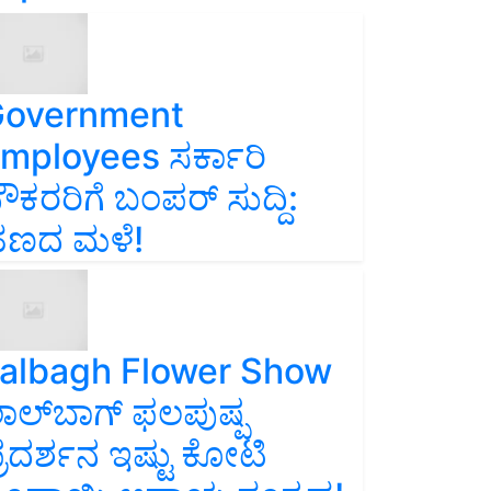
overnment
mployees ಸರ್ಕಾರಿ
ೌಕರರಿಗೆ ಬಂಪರ್‌ ಸುದ್ದಿ:
ಣದ ಮಳೆ!
albagh Flower Show
ಾಲ್‌ಬಾಗ್ ಫಲಪುಷ್ಪ
್ರದರ್ಶನ ಇಷ್ಟು ಕೋಟಿ