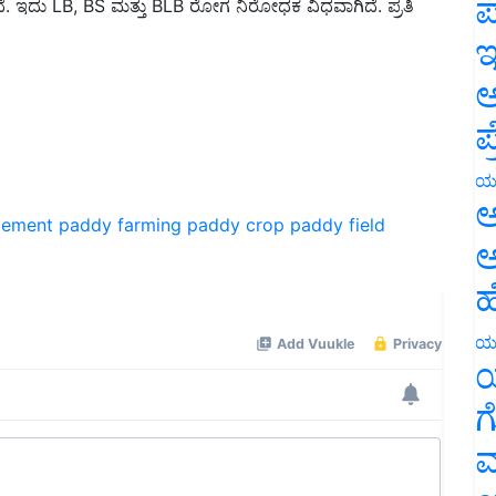
ಪ
ಇ
ಅ
ಪ
ಯ
gement
paddy farming paddy crop
paddy field
ಅ
ಅ
ಹ
ಯ
ಯ
ಗ
ಮ