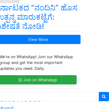
ರ್ನಾಟಕದ “ನಂದಿನಿ” ಹೊಸ
ತ್ಪನ್ನ ಮಾರುಕಟ್ಟೆಗೆ:
ಿಶೇಷತೆ ನೋಡಿ!
View More
We're on WhatsApp! Join our WhatsApp
group and get the most important
updates you need. Daily.
Join on WhatsApp
atest feeds
ಶೋಗಾಥೆ