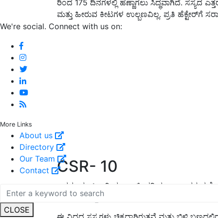
ರಿಂದ 175 ದಿನಗಳಲ್ಲಿ ಹಣ್ಣಾಗಲು ಸಿದ್ಧವಾಗಿದೆ. ಸಸ್ಯದ ಎತ
ಮತ್ತು ಹೀರುವ ಕೀಟಗಳ ಉಲ್ಬಣವಿಲ್ಲ. ಪ್ರತಿ ಹೆಕ್ಟೇರ್‌ಗೆ ಸರ
We're social. Connect with us on:
More Links
About us
Directory
Our Team
CSR- 10
Contact
ಇದನ್ನು ಮುಖ್ಯವಾಗಿ ಪಂಜಾಬ್, ಹರಿಯಾಣ, ಉತ್ತರ ಪ್ರದೇಶ,
ಬೆಳೆಯಲಾಗುತ್ತದೆ.
CLOSE
ಈ ವಿಧದ ಸಸ್ಯಗಳು ಚಿಕ್ಕದಾಗಿರುತ್ತವೆ ಮತ್ತು ಬಿಳಿ ಬಣ್ಣದಲ್ಲ