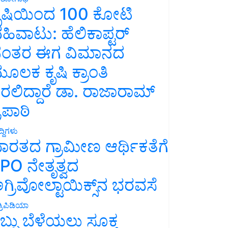
ೃಷಿಯಿಂದ 100 ಕೋಟಿ
ಹಿವಾಟು: ಹೆಲಿಕಾಪ್ಟರ್
ಂತರ ಈಗ ವಿಮಾನದ
ೂಲಕ ಕೃಷಿ ಕ್ರಾಂತಿ
ರಲಿದ್ದಾರೆ ಡಾ. ರಾಜಾರಾಮ್
್ರಿಪಾಠಿ
್ದಿಗಳು
ಾರತದ ಗ್ರಾಮೀಣ ಆರ್ಥಿಕತೆಗೆ
PO ನೇತೃತ್ವದ
ಗ್ರಿವೋಲ್ಟಾಯಿಕ್ಸ್‌ನ ಭರವಸೆ
್ರಿಪಿಡಿಯಾ
ಬ್ಬು ಬೆಳೆಯಲು ಸೂಕ್ತ