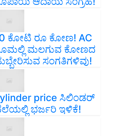
ೂಪಾಯಿ ಆದಾಯ ಸಂಗ್ರಹ!
0 ಕೋಟಿ ರೂ ಕೋಣ! AC
ೂಮಲ್ಲಿ ಮಲಗುವ ಕೋಣದ
ುಬ್ಬೇರಿಸುವ ಸಂಗತಿಗಳಿವು!
ylinder price ಸಿಲಿಂಡರ್‌
ೆಲೆಯಲ್ಲಿ ಭರ್ಜರಿ ಇಳಿಕೆ!