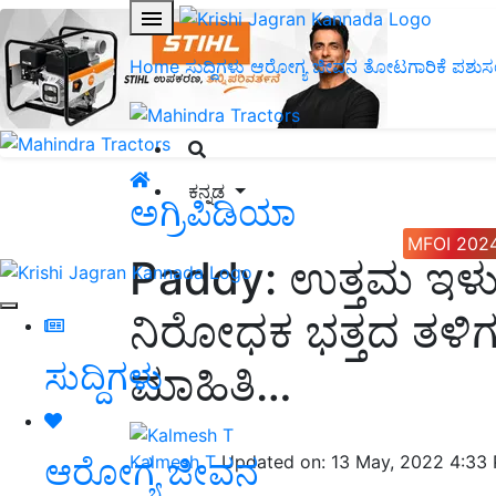
Home
ಸುದ್ದಿಗಳು
ಆರೋಗ್ಯ ಜೀವನ
ತೋಟಗಾರಿಕೆ
ಪಶುಸ
ಕನ್ನಡ
ಅಗ್ರಿಪಿಡಿಯಾ
MFOI 202
Paddy: ಉತ್ತಮ ಇಳ
ನಿರೋಧಕ ಭತ್ತದ ತಳಿಗಳ 
ಸುದ್ದಿಗಳು
ಮಾಹಿತಿ…
ಆರೋಗ್ಯ ಜೀವನ
Kalmesh T
Updated on: 13 May, 2022 4:33