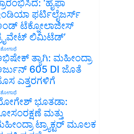
್ರಾರಂಭಿಸಿದೆ: ‘ಹೈಫಾ
ಂಡಿಯಾ ಫರ್ಟಿಲೈಜರ್ಸ್
ಂಡ್ ಟೆಕ್ನೋಲಾಜೀಸ್
್ರೈವೇಟ್ ಲಿಮಿಟೆಡ್’
ಶೋಗಾಥೆ
ಭಿಷೇಕ್ ತ್ಯಾಗಿ: ಮಹೀಂದ್ರಾ
ರ್ಜುನ್ 605 DI ಜೊತೆ
ೊಸ ಎತ್ತರಗಳಿಗೆ
ಶೋಗಾಥೆ
ೋಗೇಶ್ ಭೂತಡಾ:
ೋಸಂರಕ್ಷಣೆ ಮತ್ತು
ಹೀಂದ್ರಾ ಟ್ರ್ಯಾಕ್ಟರ್ ಮೂಲಕ