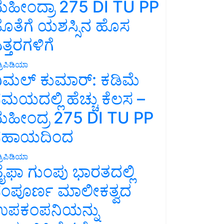
ಹೀಂದ್ರಾ 275 DI TU PP
ೊತೆಗೆ ಯಶಸ್ಸಿನ ಹೊಸ
ತ್ತರಗಳಿಗೆ
್ರಿಪಿಡಿಯಾ
ಿಮಲ್ ಕುಮಾರ್: ಕಡಿಮೆ
ಮಯದಲ್ಲಿ ಹೆಚ್ಚು ಕೆಲಸ –
ಹೀಂದ್ರ 275 DI TU PP
ಸಹಾಯದಿಂದ
್ರಿಪಿಡಿಯಾ
ೈಫಾ ಗುಂಪು ಭಾರತದಲ್ಲಿ
ಂಪೂರ್ಣ ಮಾಲೀಕತ್ವದ
ಪಕಂಪನಿಯನ್ನು