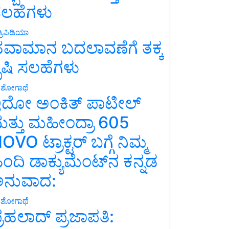
ಲಹೆಗಳು
್ರಿಪಿಡಿಯಾ
ವಾಮಾನ ಬದಲಾವಣೆಗೆ ತಕ್ಕ
ೃಷಿ ಸಲಹೆಗಳು
ಶೋಗಾಥೆ
ದೋ ಅಂಕಿತ್ ಪಾಟೀಲ್
ತ್ತು ಮಹೀಂದ್ರಾ 605
OVO ಟ್ರಾಕ್ಟರ್ ಬಗ್ಗೆ ನಿಮ್ಮ
ಿಂದಿ ಡಾಕ್ಯುಮೆಂಟ್‌ನ ಕನ್ನಡ
ನುವಾದ:
ಶೋಗಾಥೆ
್ರಹಲಾದ್ ಪ್ರಜಾಪತಿ: