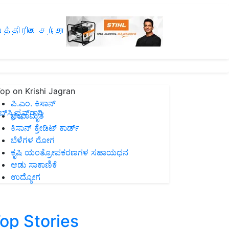
த்திரிகை சந்தா
op on Krishi Jagran
ಪಿ.ಎಂ. ಕಿಸಾನ್
ಸ್ಕ್ರಿಪ್ಷನ್‌ಗಾಗಿ
ಜೀವಾಮೃತ
ಕಿಸಾನ್ ಕ್ರೇಡಿಟ್ ಕಾರ್ಡ್
ಬೆಳೆಗಳ ರೋಗ
ಕೃಷಿ ಯಂತ್ರೋಪಕರಣಗಳ ಸಹಾಯಧನ
ಆಡು ಸಾಕಾಣಿಕೆ
ಉದ್ಯೋಗ
op Stories