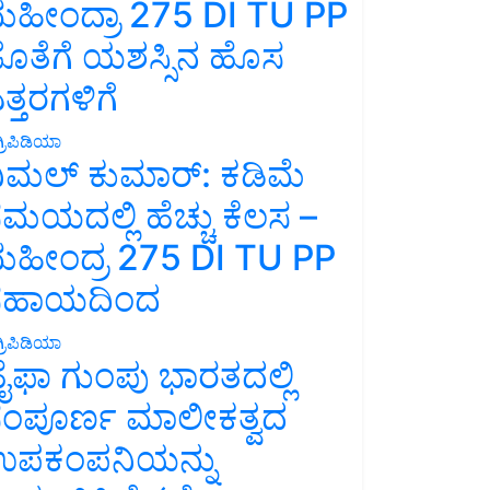
ಹೀಂದ್ರಾ 275 DI TU PP
ೊತೆಗೆ ಯಶಸ್ಸಿನ ಹೊಸ
ತ್ತರಗಳಿಗೆ
್ರಿಪಿಡಿಯಾ
ಿಮಲ್ ಕುಮಾರ್: ಕಡಿಮೆ
ಮಯದಲ್ಲಿ ಹೆಚ್ಚು ಕೆಲಸ –
ಹೀಂದ್ರ 275 DI TU PP
ಸಹಾಯದಿಂದ
್ರಿಪಿಡಿಯಾ
ೈಫಾ ಗುಂಪು ಭಾರತದಲ್ಲಿ
ಂಪೂರ್ಣ ಮಾಲೀಕತ್ವದ
ಪಕಂಪನಿಯನ್ನು