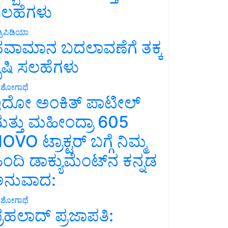
ಲಹೆಗಳು
್ರಿಪಿಡಿಯಾ
ವಾಮಾನ ಬದಲಾವಣೆಗೆ ತಕ್ಕ
ೃಷಿ ಸಲಹೆಗಳು
ಶೋಗಾಥೆ
ದೋ ಅಂಕಿತ್ ಪಾಟೀಲ್
ತ್ತು ಮಹೀಂದ್ರಾ 605
OVO ಟ್ರಾಕ್ಟರ್ ಬಗ್ಗೆ ನಿಮ್ಮ
ಿಂದಿ ಡಾಕ್ಯುಮೆಂಟ್‌ನ ಕನ್ನಡ
ನುವಾದ:
ಶೋಗಾಥೆ
್ರಹಲಾದ್ ಪ್ರಜಾಪತಿ: