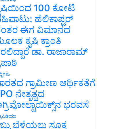
ೃಷಿಯಿಂದ 100 ಕೋಟಿ
ಹಿವಾಟು: ಹೆಲಿಕಾಪ್ಟರ್
ಂತರ ಈಗ ವಿಮಾನದ
ೂಲಕ ಕೃಷಿ ಕ್ರಾಂತಿ
ರಲಿದ್ದಾರೆ ಡಾ. ರಾಜಾರಾಮ್
್ರಿಪಾಠಿ
್ದಿಗಳು
ಾರತದ ಗ್ರಾಮೀಣ ಆರ್ಥಿಕತೆಗೆ
PO ನೇತೃತ್ವದ
ಗ್ರಿವೋಲ್ಟಾಯಿಕ್ಸ್‌ನ ಭರವಸೆ
್ರಿಪಿಡಿಯಾ
ಬ್ಬು ಬೆಳೆಯಲು ಸೂಕ್ತ