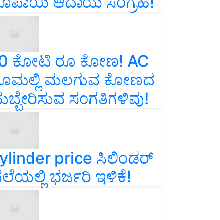
ೂಪಾಯಿ ಆದಾಯ ಸಂಗ್ರಹ!
0 ಕೋಟಿ ರೂ ಕೋಣ! AC
ೂಮಲ್ಲಿ ಮಲಗುವ ಕೋಣದ
ುಬ್ಬೇರಿಸುವ ಸಂಗತಿಗಳಿವು!
ylinder price ಸಿಲಿಂಡರ್‌
ೆಲೆಯಲ್ಲಿ ಭರ್ಜರಿ ಇಳಿಕೆ!