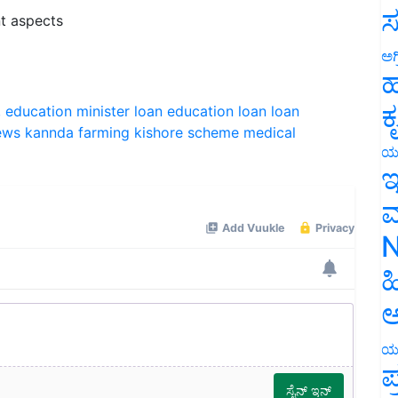
ಸ
t aspects
ಅಗ
ಹ
ಕ
 education minister
loan
education loan
loan
ews
kannda
farming
kishore scheme
medical
ಯ
ಇ
ಮ
N
ಹ
ಅ
ಯ
ಪ