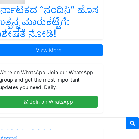
ರ್ನಾಟಕದ “ನಂದಿನಿ” ಹೊಸ
ತ್ಪನ್ನ ಮಾರುಕಟ್ಟೆಗೆ:
ಿಶೇಷತೆ ನೋಡಿ!
View More
We're on WhatsApp! Join our WhatsApp
group and get the most important
updates you need. Daily.
Join on WhatsApp
atest feeds
ಶೋಗಾಥೆ