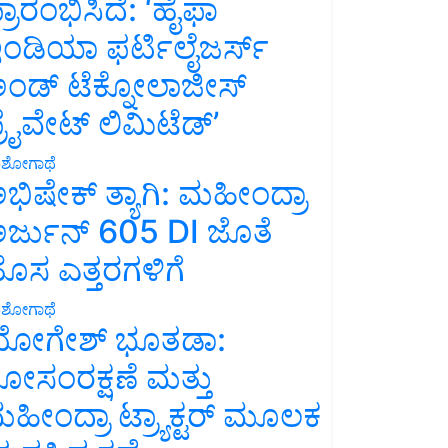
್ರಾರಂಭಿಸಿದೆ: ‘ಹೈಫಾ
ಂಡಿಯಾ ಫರ್ಟಿಲೈಜರ್ಸ್
ಂಡ್ ಟೆಕ್ನೋಲಾಜೀಸ್
್ರೈವೇಟ್ ಲಿಮಿಟೆಡ್’
ಶೋಗಾಥೆ
ಭಿಷೇಕ್ ತ್ಯಾಗಿ: ಮಹೀಂದ್ರಾ
ರ್ಜುನ್ 605 DI ಜೊತೆ
ೊಸ ಎತ್ತರಗಳಿಗೆ
ಶೋಗಾಥೆ
ೋಗೇಶ್ ಭೂತಡಾ:
ೋಸಂರಕ್ಷಣೆ ಮತ್ತು
ಹೀಂದ್ರಾ ಟ್ರ್ಯಾಕ್ಟರ್ ಮೂಲಕ