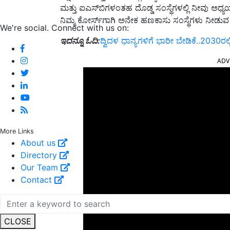
ಮತ್ತು ಐಎಸ್‌ಬಿಗಳಂತಹ ದೊಡ್ಡ ಸಂಸ್ಥೆಗಳಲ್ಲಿ ನೀವು ಅಧ್ಯಯ
ನಿಮ್ಮ ಕೋರ್ಸ್‌ಗಾಗಿ ಅನೇಕ ಹಣಕಾಸು ಸಂಸ್ಥೆಗಳು ನೀಡು
We're social. Connect with us on:
ಇದನ್ನೂ ಓದಿ:
ದ್ವಿದಳ ಧಾನ್ಯಗಳಿಗೆ ಭಾರೀ ಬೇಡಿಕೆ..2030ರಲ್
ADV
More Links
About us
Directory
Our Team
Contact
CLOSE