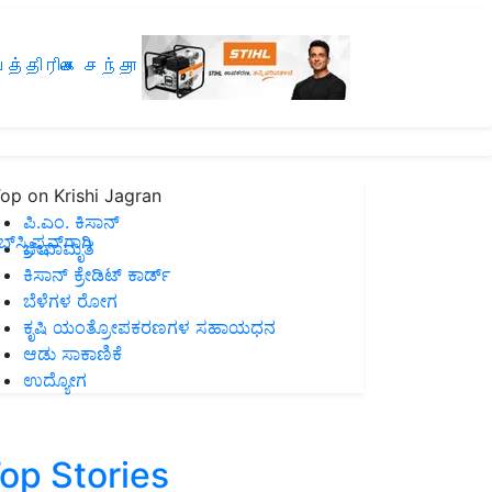
த்திரிகை சந்தா
op on Krishi Jagran
ಪಿ.ಎಂ. ಕಿಸಾನ್
ಸ್ಕ್ರಿಪ್ಷನ್‌ಗಾಗಿ
ಜೀವಾಮೃತ
ಕಿಸಾನ್ ಕ್ರೇಡಿಟ್ ಕಾರ್ಡ್
ಬೆಳೆಗಳ ರೋಗ
ಕೃಷಿ ಯಂತ್ರೋಪಕರಣಗಳ ಸಹಾಯಧನ
ಆಡು ಸಾಕಾಣಿಕೆ
ಉದ್ಯೋಗ
op Stories