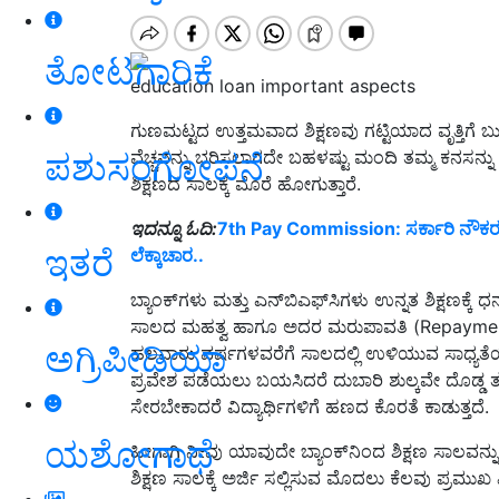
ತೋಟಗಾರಿಕೆ
education loan important aspects
ಗುಣಮಟ್ಟದ ಉತ್ತಮವಾದ ಶಿಕ್ಷಣವು ಗಟ್ಟಿಯಾದ ವೃತ್ತಿಗೆ ಬು
ಪಶುಸಂಗೋಪನೆ
ವೆಚ್ಚವನ್ನು ಭರಿಸಲಾಗದೇ ಬಹಳಷ್ಟು ಮಂದಿ ತಮ್ಮ ಕನಸನ್ನು ಮಧ
ಶಿಕ್ಷಣದ ಸಾಲಕ್ಕೆ ಮೊರೆ ಹೋಗುತ್ತಾರೆ.
ಇದನ್ನೂ ಓದಿ:
7th Pay Commission: ಸರ್ಕಾರಿ ನೌಕರರಿಗ
ಇತರೆ
ಲೆಕ್ಕಾಚಾರ..
ಬ್ಯಾಂಕ್‌ಗಳು ಮತ್ತು ಎನ್‌ಬಿಎಫ್‌ಸಿಗಳು ಉನ್ನತ ಶಿಕ್ಷಣಕ
ಸಾಲದ ಮಹತ್ವ ಹಾಗೂ ಅದರ ಮರುಪಾವತಿ (Repayment) ಬಗ್
ಅಗ್ರಿಪೀಡಿಯಾ
ಹಲವಾರು ವರ್ಷಗಳವರೆಗೆ ಸಾಲದಲ್ಲಿ ಉಳಿಯುವ ಸಾಧ್ಯತೆಯಿದ
ಪ್ರವೇಶ ಪಡೆಯಲು ಬಯಸಿದರೆ ದುಬಾರಿ ಶುಲ್ಕವೇ ದೊಡ್ಡ ತಲೆನ
ಸೇರಬೇಕಾದರೆ ವಿದ್ಯಾರ್ಥಿಗಳಿಗೆ ಹಣದ ಕೊರತೆ ಕಾಡುತ್ತದೆ.
ಯಶೋಗಾಥೆ
ಹೀಗಾಗಿ ನೀವು ಯಾವುದೇ ಬ್ಯಾಂಕ್‌ನಿಂದ ಶಿಕ್ಷಣ ಸಾಲವನ್ನು 
ಶಿಕ್ಷಣ ಸಾಲಕ್ಕೆ ಅರ್ಜಿ ಸಲ್ಲಿಸುವ ಮೊದಲು ಕೆಲವು ಪ್ರಮ