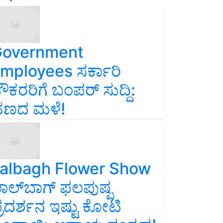
overnment
mployees ಸರ್ಕಾರಿ
ೌಕರರಿಗೆ ಬಂಪರ್‌ ಸುದ್ದಿ:
ಣದ ಮಳೆ!
albagh Flower Show
ಾಲ್‌ಬಾಗ್ ಫಲಪುಷ್ಪ
್ರದರ್ಶನ ಇಷ್ಟು ಕೋಟಿ