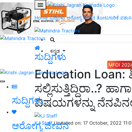
Home
ಸುದ್ದಿಗಳು
ಆರೋಗ್ಯ ಜೀವನ
ತೋಟಗಾರಿಕೆ
ಪಶುಸ
ಕನ್ನಡ
ಸುದ್ದಿಗಳು
MFOI 202
Education Loan: ಶಿಕ
ಸಲ್ಲಿಸುತ್ತಿದ್ದಿರಾ..? ಹ
ಸುದ್ದಿಗಳು
ವಿಷಯಗಳನ್ನು ನೆನಪಿನಲ್ಲ
ಆರೋಗ್ಯ ಜೀವನ
KJ Staff
Updated on: 17 October, 2022 11: