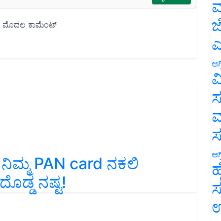
ಮ
ಜ
ಎ
ಅಗ
ವ
ಸ
ಮ
ಅಗ
ನಿಮ್ಮ PAN card ನಕಲಿ
ಹ
ೊಡ್ಡ ನಷ್ಟ!
ಸ
ಉ