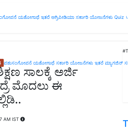
ಂಗೋಪನೆ
ಯಶೋಗಾಥೆ
ಇತರೆ
ಅಗ್ರಿಪೀಡಿಯಾ
ಸರ್ಕಾರಿ ಯೋಜನೆಗಳು
Quiz
ப
#T
4
ಪಶುಸಂಗೋಪನೆ
ಯಶೋಗಾಥೆ
ಸರ್ಕಾರಿ ಯೋಜನೆಗಳು
ಇತರೆ
ಮ್ಯಾಗಜಿನ್‌ ಸಬ್‌
್ಷಣ ಸಾಲಕ್ಕೆ ಅರ್ಜಿ
ಾಗಾದ್ರೆ ಮೊದಲು ಈ
ಿಡಿ..
07 AM IST
T